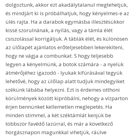
dolgoztunk, akkor ezt akadálytalanul megtehetjük, 
és mindjárt ki is próbálhatjuk, hogy kényelmes-e az 
ülés rajta. Ha a darabok egymásba illesztésükkor 
kissé szorulnának, a nyílás, vagy a támla élét 
csiszolással korrigáljuk. A táblák élét, és különösen 
az ülőlapét ajánlatos erőteljesebben lekerekíteni, 
hogy ne vágja a combunkat. S hogy teljesebb 
legyen a kényelmünk, a botok számára - a nyelük 
átmérőjéhez igazodó - lyukak kifúrásával tegyük 
lehetővé, hogy az ülőlap alatt tudjuk mindegyiket 
székünk lábába helyezni. Ezt is érdemes otthoni 
körülmények között kipróbálni, nehogy a vízparton 
érjen bennünket kellemetlen meglepetés. Ha 
minden stimmel, a két széktámlát kenjük be 
többször favédő lazúrral, és már a következő 
horgásznapon magunkkal vihetjük, ráülve 