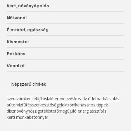
Kert, növényápolás
Női vonal
Életmód, egészség
Kismester
Barkács
Vonalzó
Népszerű címkék
szerszám
kert
felújítás
lakberendezés
kreatív ötlet
barkácsolás
bútor
víz
fűtés
szerkesztőség
elektronika
hasznos tippek
dísznövény
hőszigetelés
tető
megújuló energia
tisztítás
kerti munka
beton
nyár