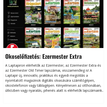
Okoselőfizetés: Ezermester Extra
A Laptapiron elérhetők az Ezermester, az Ezermester Extra és
az Ezermester Old Timer lapszámai, visszamenőleg is! A
Laptapir új, innovatív, praktikus és egyedi megoldás a
L
nyomtatott magazinok digitális olvasására számítógépen,
okostelefonon vagy táblagépen. Kényelmesen az otthonában,
útközben vagy nyaralás, pihenés alatt is elérhetők lapszámaink.
ú
Bárhol, bármikor, akár külföldön élve vagy dolgozva is
B
olvashatók az Ezermester lapszámai. A Laptapir kényelmes
megoldás, mert: – t