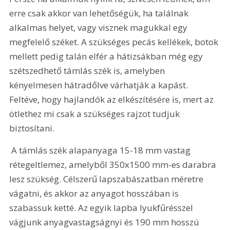
erre csak akkor van lehetőségük, ha találnak 
alkalmas helyet, vagy visznek magukkal egy 
megfelelő széket. A szükséges pecás kellékek, botok 
mellett pedig talán elfér a hátizsákban még egy 
szétszedhető támlás szék is, amelyben 
kényelmesen hátradőlve várhatják a kapást. 
Feltéve, hogy hajlandók az elkészítésére is, mert az 
ötlethez mi csak a szükséges rajzot tudjuk 
biztosítani.
 A támlás szék alapanyaga 15-18 mm vastag 
rétegeltlemez, amelyből 350x1500 mm-es darabra 
lesz szükség. Célszerű lapszabászatban méretre 
vágatni, és akkor az anyagot hosszában is 
szabassuk ketté. Az egyik lapba lyukfűrésszel 
vágjunk anyagvastagságnyi és 190 mm hosszú 