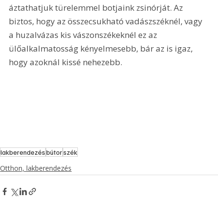
áztathatjuk türelemmel botjaink zsinórját. Az 
biztos, hogy az összecsukható vadászszéknél, vagy 
a huzalvázas kis vászonszékeknél ez az 
ülőalkalmatosság kényelmesebb, bár az is igaz, 
hogy azoknál kissé nehezebb.
lakberendezés
bútor
szék
Otthon, lakberendezés