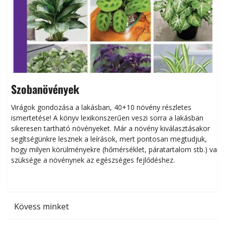
Szobanövények
Virágok gondozása a lakásban, 40+10 növény részletes
ismertetése! A könyv lexikonszerűen veszi sorra a lakásban
s
sikeresen tart­ha­tó növényeket. Már a növény kiválasztásakor
h
segítségünkre lesznek a leírások, mert pontosan megtudjuk,
k
hogy milyen körülményekre (hőmérséklet, páratartalom stb.) van
szüksége a növénynek az egészséges fejlődéshez.
t
Kövess minket