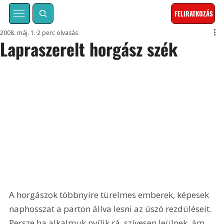
FELIRATKOZÁS
2008. máj. 1.
2 perc olvasás
Lapraszerelt horgász szék
A horgászok többnyire türelmes emberek, képesek 
naphosszat a parton állva lesni az úszó rezdüléseit. 
Persze ha alkalmuk nyílik rá, szívesen leülnek, ám 