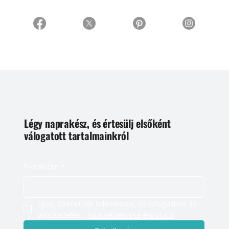
Légy naprakész, és értesülj elsőként
válogatott tartalmainkról
E-mail cím
*
Igen, szeretnék feliratkozni, és elfogadom az 
adatkezelést. 
Adatvédelmi tájékoztató