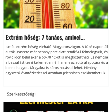
Extrém hőség: 7 tanács, amivel
megóvhatjuk autónkat a nyári károktól
Ismét extrém hőség várható Magyarországon. A tűző napon álló
autók utastere már néhány perc alatt rendkívül felmelegszik, és
rövid időn belül akár a 60-70 °C-ot is megközelítheti. Ez nemcsak
n
a beszállást teszi kellemetlenné, hanem az autó állapotára és a
benne hagyott tárgyakra is káros hatással lehet. Néhány
egyszerű óvintézkedéssel azonban jelentősen csökkenthetjük a
hőség káros hatásait.
l
Szerkesztőségi