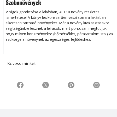
Szobanövények
Virágok gondozása a lakásban, 40+10 növény részletes
ismertetése! A könyv lexikonszerűen veszi sorra a lakásban
s
sikeresen tart­ha­tó növényeket. Már a növény kiválasztásakor
h
segítségünkre lesznek a leírások, mert pontosan megtudjuk,
k
hogy milyen körülményekre (hőmérséklet, páratartalom stb.) van
szüksége a növénynek az egészséges fejlődéshez.
t
Kövess minket