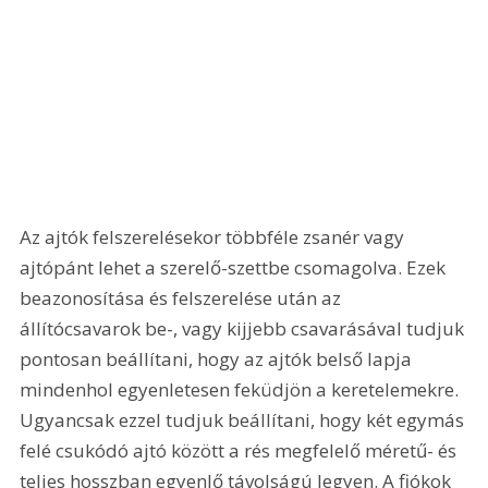
Az ajtók felszerelésekor többféle zsanér vagy 
ajtópánt lehet a szerelő-szettbe csomagolva. Ezek 
beazonosítása és felszerelése után az 
állítócsavarok be-, vagy kijjebb csavarásával tudjuk 
pontosan beállítani, hogy az ajtók belső lapja 
mindenhol egyenletesen feküdjön a keretelemekre. 
Ugyancsak ezzel tudjuk beállítani, hogy két egymás 
felé csukódó ajtó között a rés megfelelő méretű- és 
teljes hosszban egyenlő távolságú legyen. A fiókok 