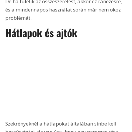
De ha túlélik az összeszerelést, akkor ez ránézésre, 
és a mindennapos használat során már nem okoz 
problémát. 
Hátlapok és ajtók
Szekrényeknél a hátlapokat általában sínbe kell 
becsúsztatni, de van úgy, hogy egy peremes rész 