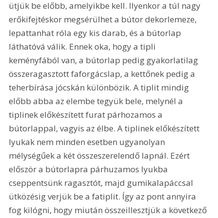
ütjük be előbb, amelyikbe kell. Ilyenkor a túl nagy 
erőkifejtéskor megsérülhet a bútor dekorlemeze, 
lepattanhat róla egy kis darab, és a bútorlap 
láthatóvá válik. Ennek oka, hogy a tipli 
keményfából van, a bútorlap pedig gyakorlatilag 
összeragasztott faforgácslap, a kettőnek pedig a 
teherbírása jócskán különbözik. A tiplit mindig 
előbb abba az elembe tegyük bele, melynél a 
tiplinek előkészített furat párhozamos a 
bútorlappal, vagyis az élbe. A tiplinek előkészített 
lyukak nem minden esetben ugyanolyan 
mélységűek a két összeszerelendő lapnál. Ezért 
először a bútorlapra párhuzamos lyukba 
cseppentsünk ragasztót, majd gumikalapáccsal 
ütközésig verjük be a fatiplit. Így az pont annyira 
fog kilógni, hogy miután összeillesztjük a következő 