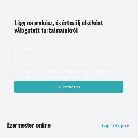
Légy naprakész, és értesülj elsőként
válogatott tartalmainkról
E-mail cím
*
Igen, szeretnék feliratkozni, és elfogadom az 
adatkezelést. 
Adatvédelmi tájékoztató
Feliratkozás
Ezermester online
Lap tetejére