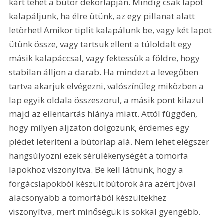
kárt tehet a bútor dekorlapján. Mindig csak lapot 
kalapáljunk, ha élre ütünk, az egy pillanat alatt 
letörhet! Amikor tiplit kalapálunk be, vagy két lapot 
ütünk össze, vagy tartsuk ellent a túloldalt egy 
másik kalapáccsal, vagy fektessük a földre, hogy 
stabilan álljon a darab. Ha mindezt a levegőben 
tartva akarjuk elvégezni, valószínűleg miközben a 
lap egyik oldala összeszorul, a másik pont kilazul 
majd az ellentartás hiánya miatt. Attól függően, 
hogy milyen aljzaton dolgozunk, érdemes egy 
plédet leteríteni a bútorlap alá. Nem lehet elégszer 
hangsúlyozni ezek sérülékenységét a tömörfa 
lapokhoz viszonyítva. Be kell látnunk, hogy a 
forgácslapokból készült bútorok ára azért jóval 
alacsonyabb a tömörfából készültekhez 
viszonyítva, mert minőségük is sokkal gyengébb. 