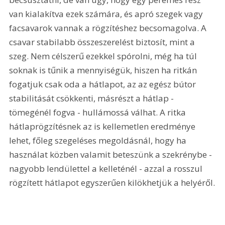
van kialakítva ezek számára, és apró szegek vagy 
facsavarok vannak a rögzítéshez becsomagolva. A 
csavar stabilabb összeszerelést biztosít, mint a 
szeg. Nem célszerű ezekkel spórolni, még ha túl 
soknak is tűnik a mennyiségük, hiszen ha ritkán 
fogatjuk csak oda a hátlapot, az az egész bútor 
stabilitását csökkenti, másrészt a hátlap - 
tömegénél fogva - hullámossá válhat. A ritka 
hátlaprögzítésnek az is kellemetlen eredménye 
lehet, főleg szegeléses megoldásnál, hogy ha 
használat közben valamit beteszünk a szekrénybe - 
nagyobb lendülettel a kelleténél - azzal a rosszul 
rögzített hátlapot egyszerűen kilökhetjük a helyéről.