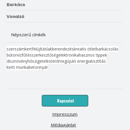
Barkács
Vonalzó
Népszerű címkék
szerszám
kert
felújítás
lakberendezés
kreatív ötlet
barkácsolás
bútor
víz
fűtés
szerkesztőség
elektronika
hasznos tippek
dísznövény
hőszigetelés
tető
megújuló energia
tisztítás
kerti munka
beton
nyár
Kapcsolat
Impresszum
Médiaajánlat