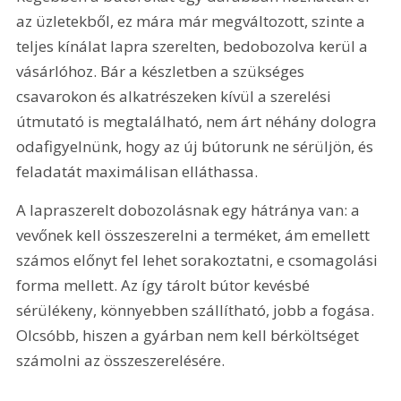
az üzletekből, ez mára már megváltozott, szinte a 
teljes kínálat lapra szerelten, bedobozolva kerül a 
vásárlóhoz. Bár a készletben a szükséges 
csavarokon és alkatrészeken kívül a szerelési 
útmutató is megtalálható, nem árt néhány dologra 
odafigyelnünk, hogy az új bútorunk ne sérüljön, és 
feladatát maximálisan elláthassa.
A lapraszerelt dobozolásnak egy hátránya van: a 
vevőnek kell összeszerelni a terméket, ám emellett 
számos előnyt fel lehet sorakoztatni, e csomagolási 
forma mellett. Az így tárolt bútor kevésbé 
sérülékeny, könnyebben szállítható, jobb a fogása. 
Olcsóbb, hiszen a gyárban nem kell bérköltséget 
számolni az összeszerelésére. 