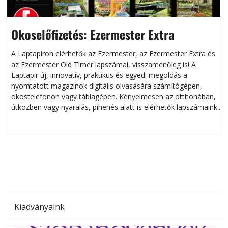
Okoselőfizetés: Ezermester Extra
A Laptapiron elérhetők az Ezermester, az Ezermester Extra és
az Ezermester Old Timer lapszámai, visszamenőleg is! A
Laptapir új, innovatív, praktikus és egyedi megoldás a
L
nyomtatott magazinok digitális olvasására számítógépen,
okostelefonon vagy táblagépen. Kényelmesen az otthonában,
útközben vagy nyaralás, pihenés alatt is elérhetők lapszámaink.
ú
Bárhol, bármikor, akár külföldön élve vagy dolgozva is
B
olvashatók az Ezermester lapszámai. A Laptapir kényelmes
megoldás, mert: – t
Kiadványaink