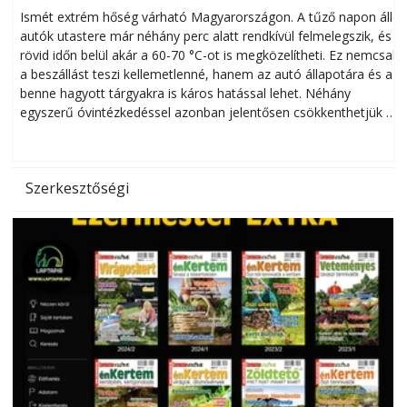
megóvhatjuk autónkat a nyári károktól
Ismét extrém hőség várható Magyarországon. A tűző napon álló
autók utastere már néhány perc alatt rendkívül felmelegszik, és
rövid időn belül akár a 60-70 °C-ot is megközelítheti. Ez nemcsak
n
a beszállást teszi kellemetlenné, hanem az autó állapotára és a
benne hagyott tárgyakra is káros hatással lehet. Néhány
egyszerű óvintézkedéssel azonban jelentősen csökkenthetjük a
hőség káros hatásait.
l
Szerkesztőségi