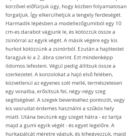
körzővel előfúrjuk úgy, hogy közben folyamatosan 
forgatjuk. Így elkerülhetjük a tengely ferdeségét. 
Harmadik lépésben a modellezőgumiból egy 10 
cm-es darabot vágjunk le, és kötözzük össze a 
zsinórral az egyik végét. A másik végére egy kis 
hurkot kötözzünk a zsinórból. Ezután a hajótestet 
faragjuk ki a 2. ábra szerint. Ezt mindenképp 
ildomos lefesteni. Végül pedig állítsuk össze a 
szerkezetet. A konzolokat a hajó első felében, 
közvetlenül az egyenes szél mellé, természetesen 
egy vonalba, erősítsük fel, négy-négy szeg 
segítségével. A szegek beveréséhez pontozót, vagy 
kis vasrudat érdemes használni a szűkös hely 
miatt. Utána beütünk egy szeget hátra - ez tartja 
majd a gumi egyik végét - és egyet legelőre. A 
hurkapálcát méretre vágjuk, és kihegyezzük, majd 