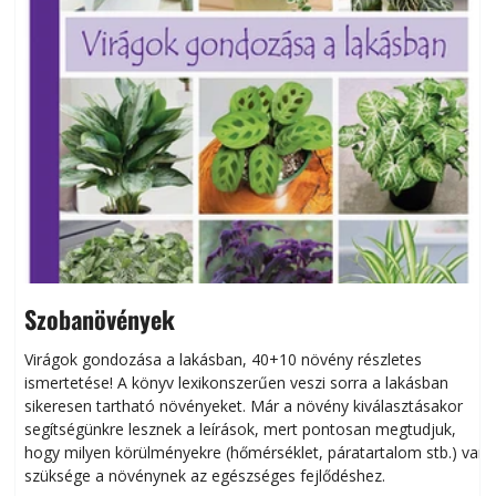
Szobanövények
Virágok gondozása a lakásban, 40+10 növény részletes
ismertetése! A könyv lexikonszerűen veszi sorra a lakásban
s
sikeresen tart­ha­tó növényeket. Már a növény kiválasztásakor
h
segítségünkre lesznek a leírások, mert pontosan megtudjuk,
k
hogy milyen körülményekre (hőmérséklet, páratartalom stb.) van
szüksége a növénynek az egészséges fejlődéshez.