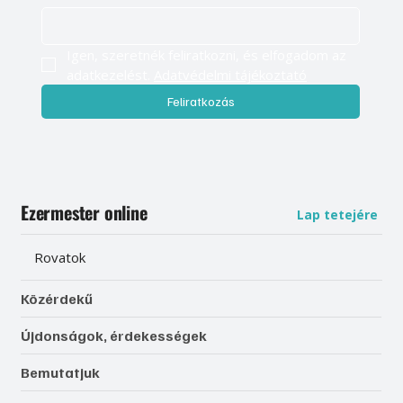
Igen, szeretnék feliratkozni, és elfogadom az 
adatkezelést. 
Adatvédelmi tájékoztató
Feliratkozás
Ezermester online
Lap tetejére
Rovatok
Közérdekű
Újdonságok, érdekességek
Bemutatjuk