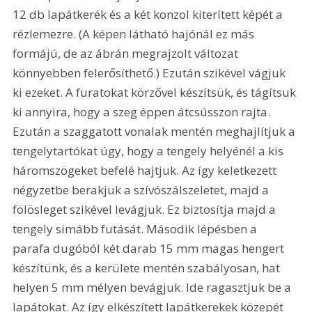
12 db lapátkerék és a két konzol kiterített képét a 
rézlemezre. (A képen látható hajónál ez más 
formájú, de az ábrán megrajzolt változat 
könnyebben felerősíthető.) Ezután szikével vágjuk 
ki ezeket. A furatokat körzővel készítsük, és tágítsuk 
ki annyira, hogy a szeg éppen átcsússzon rajta. 
Ezután a szaggatott vonalak mentén meghajlítjuk a 
tengelytartókat úgy, hogy a tengely helyénél a kis 
háromszögeket befelé hajtjuk. Az így keletkezett 
négyzetbe berakjuk a szívószálszeletet, majd a 
fölösleget szikével levágjuk. Ez biztosítja majd a 
tengely simább futását. Második lépésben a 
parafa dugóból két darab 15 mm magas hengert 
készítünk, és a kerülete mentén szabályosan, hat 
helyen 5 mm mélyen bevágjuk. Ide ragasztjuk be a 
lapátokat. Az így elkészített lapátkerekek közepét 