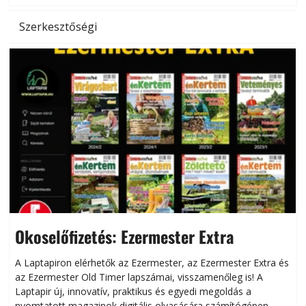
Szerkesztőségi
Okoselőfizetés: Ezermester Extra
A Laptapiron elérhetők az Ezermester, az Ezermester Extra és
az Ezermester Old Timer lapszámai, visszamenőleg is! A
Laptapir új, innovatív, praktikus és egyedi megoldás a
L
nyomtatott magazinok digitális olvasására számítógépen,