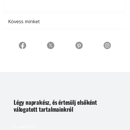
t
Kövess minket
Légy naprakész, és értesülj elsőként
válogatott tartalmainkról
E-mail cím
*