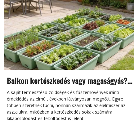
Balkon kertészkedés vagy magaságyás?
Helytakarékos kertészkedés
A saját termesztésű zöldségek és fűszernövények iránti
érdeklődés az elmúlt években látványosan megnőtt. Egyre
többen szeretnék tudni, honnan származik az élelmiszer az
l
asztalukra, miközben a kertészkedés sokak számára
kikapcsolódást és feltöltődést is jelent.
é
d