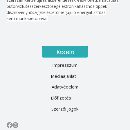
szerszám
kert
felújítás
lakberendezés
kreatív ötlet
barkácsolás
bútor
víz
fűtés
szerkesztőség
elektronika
hasznos tippek
dísznövény
hőszigetelés
tető
megújuló energia
tisztítás
kerti munka
beton
nyár
Kapcsolat
Impresszum
Médiaajánlat
Adatvédelem
Előfizetés
Szerzői jogok