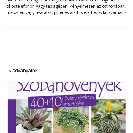
okostelefonon vagy táblagépen. Kényelmesen az otthonában,
útközben vagy nyaralás, pihenés alatt is elérhetők lapszámaink.
ú
Bárhol, bármikor, akár külföldön élve vagy dolgozva is
B
olvashatók az Ezermester lapszámai. A Laptapir kényelmes
megoldás, mert: – t
Kiadványaink