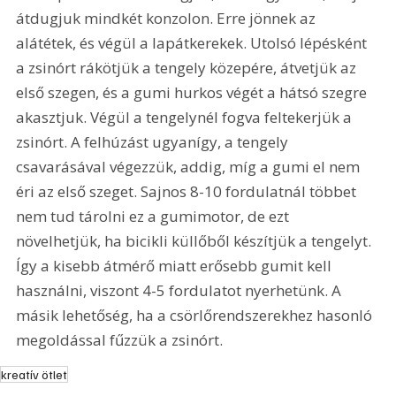
átdugjuk mindkét konzolon. Erre jönnek az 
alátétek, és végül a lapátkerekek. Utolsó lépésként 
a zsinórt rákötjük a tengely közepére, átvetjük az 
első szegen, és a gumi hurkos végét a hátsó szegre 
akasztjuk. Végül a tengelynél fogva feltekerjük a 
zsinórt. A felhúzást ugyanígy, a tengely 
csavarásával végezzük, addig, míg a gumi el nem 
éri az első szeget. Sajnos 8-10 fordulatnál többet 
nem tud tárolni ez a gumimotor, de ezt 
növelhetjük, ha bicikli küllőből készítjük a tengelyt. 
Így a kisebb átmérő miatt erősebb gumit kell 
használni, viszont 4-5 fordulatot nyerhetünk. A 
másik lehetőség, ha a csörlőrendszerekhez hasonló 
megoldással fűzzük a zsinórt.
kreatív ötlet