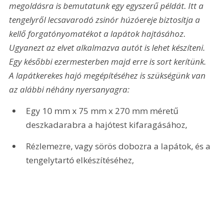
megoldásra is bemutatunk egy egyszerű példát. Itt a 
tengelyről lecsavarodó zsinór húzóereje biztosítja a 
kellő forgatónyomatékot a lapátok hajtásához. 
Ugyanezt az elvet alkalmazva autót is lehet készíteni. 
Egy későbbi ezermesterben majd erre is sort kerítünk. 
A lapátkerekes hajó megépítéséhez is szükségünk van 
az alábbi néhány nyersanyagra:
Egy 10 mm x 75 mm x 270 mm méretű 
deszkadarabra a hajótest kifaragásához,
Rézlemezre, vagy sörös dobozra a lapátok, és a 
tengelytartó elkészítéséhez,