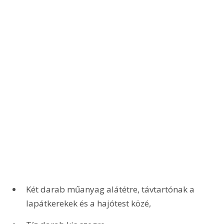
Két darab műanyag alátétre, távtartónak a 
lapátkerekek és a hajótest közé,