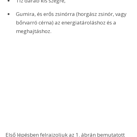
Tíz darab kis szegre,
Gumira, és erős zsinórra (horgász zsinór, vagy 
bőrvarró cérna) az energiatároláshoz és a 
meghajtáshoz.
Első lépésben felrajzoljuk az 1. ábrán bemutatott 