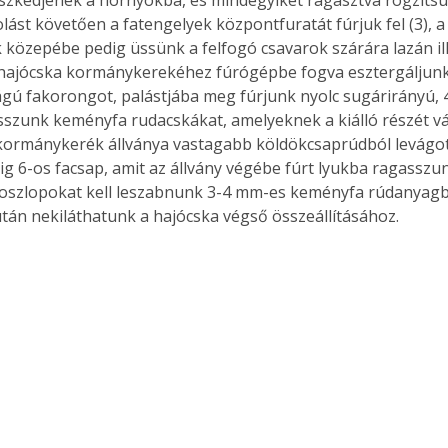
eszkedjenek a hornyokba, és mindegyiket ragasztva rögzítsük
. A
zolást követően a fatengelyek központfuratát fúrjuk fel (3), 
megoldás,
 közepébe pedig üssünk a felfogó csavarok szárára lazán il
 hajócska kormánykerekéhez fúrógépbe fogva esztergáljun
ú fakorongot, palástjába meg fúrjunk nyolc sugárirányú, 4
szunk keményfa rudacskákat, amelyeknek a kiálló részét vá
kormánykerék állványa vastagabb köldökcsaprúdból levágot
ig 6-os facsap, amit az állvány végébe fúrt lyukba ragasszu
toszlopokat kell leszabnunk 3-4 mm-es keményfa rúdanyagbó
után nekiláthatunk a hajócska végső összeállításához. 