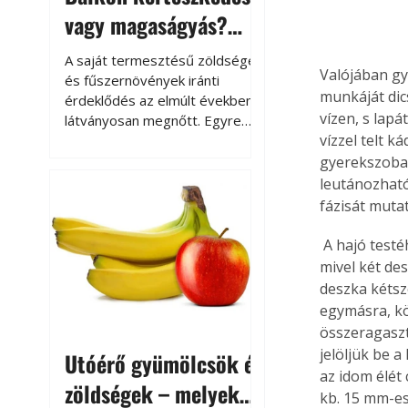
vagy magaságyás?
Helytakarékos
A saját termesztésű zöldségek
Valójában gy
kertészkedés
és fűszernövények iránti
munkáját dics
érdeklődés az elmúlt években
vízen, s lapá
látványosan megnőtt. Egyre
vízzel telt 
többen szeretnék tudni, honnan
származik az élelmiszer az
gyerekszoba 
asztalukra, miközben a
leutánozható
kertészkedés sokak számára
fázisát mutat
kikapcsolódást és feltöltődést
is jelent.
 A hajó testéhez 25 mm vastag deszkára van szükség, mégpedig kb. 300 mm szélesre, 
mivel két de
deszka kétsz
egymásra, k
összeragaszt
jelöljük be a
Utóérő gyümölcsök és
az idom élét 
zöldségek – melyek
kb. 15 mm-es 