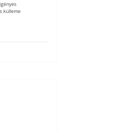
igényes 
s külleme 