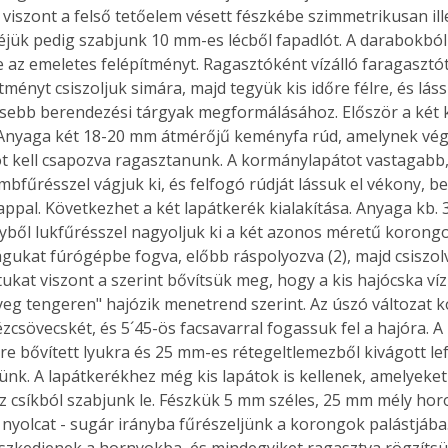
, viszont a felső tetőelem vésett fészkébe szimmetrikusan ill
zéjük pedig szabjunk 10 mm-es lécből fapadlót. A darabokból
ze az emeletes felépítményt. Ragasztóként vízálló faragasztót
ítményt csiszoljuk simára, majd tegyük kis időre félre, és lá
Együtt jobban megéri!
sebb berendezési tárgyak megformálásához. Először a két
Bővebb információ itt!
. Anyaga két 18-20 mm átmérőjű keményfa rúd, amelynek vé
k az
Együtt jobban megéri! A
ot kell csapozva ragasztanunk. A kormánylapátot vastagabb
mester
könyvek tetszőleges
er Old
párosítással kedvezményes
mbfűrésszel vágjuk ki, és felfogó rúdját lássuk el vékony, b
áron, 0 Ft postaköltséggel
ppal. Következhet a két lapátkerék kialakítása. Anyaga kb.
ptapir új,
megrendelhetők!
yből lukfűrésszel nagyoljuk ki a két azonos méretű korongo
és egyedi
ukat fúrógépbe fogva, előbb ráspolyozva (2), majd csiszol
tt
kat viszont a szerint bővítsük meg, hogy a kis hajócska vízr
lvasására
yeg tengeren" hajózik menetrend szerint. Az úszó változat 
elefonon
ézcsövecskét, és 5´45-ös facsavarral fogassuk fel a hajóra. A
nyelmesen
e bővített lyukra és 25 mm-es rétegeltlemezből kivágott l
ben vagy
ünk. A lapátkerékhez még kis lapátok is kellenek, amelyeke
t is
z csíkból szabjunk le. Fészkük 5 mm széles, 25 mm mély horo
. Bárhol,
 nyolcat - sugár irányba fűrészeljünk a korongok palástjába.
ön élve
ashatók az