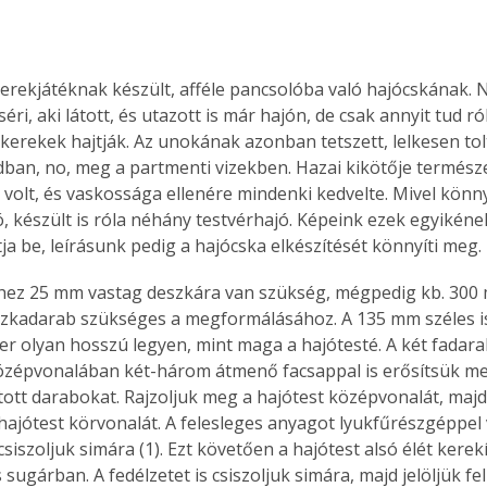
erekjátéknak készült, afféle pancsolóba való hajócskának.
éri, aki látott, és utazott is már hajón, de csak annyit tud ró
tkerekek hajtják. Az unokának azonban tetszett, lelkesen tol
kádban, no, meg a partmenti vizekben. Hazai kikötője termész
volt, és vaskossága ellenére mindenki kedvelte. Mivel könn
, készült is róla néhány testvérhajó. Képeink ezek egyikéne
ja be, leírásunk pedig a hajócska elkészítését könnyíti meg.
szkadarab szükséges a megformálásához. A 135 mm széles is 
er olyan hosszú legyen, mint maga a hajótesté. A két fadar
özépvonalában két-három átmenő facsappal is erősítsük me
ott darabokat. Rajzoljuk meg a hajótest középvonalát, majd
 hajótest körvonalát. A felesleges anyagot lyukfűrészgéppel 
csiszoljuk simára (1). Ezt követően a hajótest alsó élét kerek
sugárban. A fedélzetet is csiszoljuk simára, majd jelöljük fel