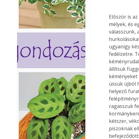
Először is az
mélyek, és e
válasszunk, 
hurkolásokat
ugyanígy kés
fedélzetre. 
kéményrudak
állítsuk füg
kéményeket h
üssük újból 
helyező furat
felépítményre
ragasszuk fel
kormánykerek
kétszer, véko
piszoknak ell
befejeződött