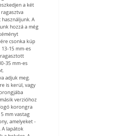
eszkedjen a két 
 ragasztva 
 használjunk. A 
ssunk hozzá a még 
 kéményt 
gére csonka kúp 
, 13-15 mm-es 
eragasztott 
 30-35 mm-es 
t. 
va adjuk meg. 
e is kerül, vagy 
korongjába 
 másik verzióhoz 
efogó korongra 
t 5 mm vastag 
ny, amelyeket - 
 A lapátok 