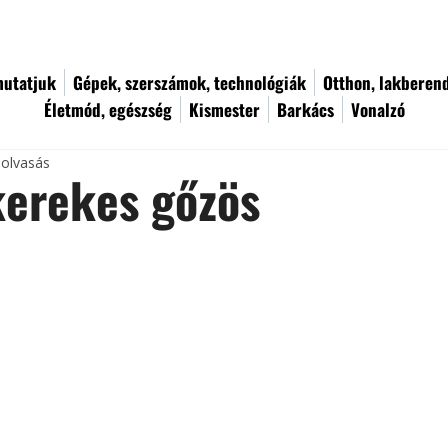
utatjuk
Gépek, szerszámok, technológiák
Otthon, lakberen
Életmód, egészség
Kismester
Barkács
Vonalzó
 olvasás
kerekes gőzös