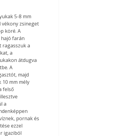
 lyukak 5-8 mm 
 vékony zsineget 
p köré. A 
 hajó farán 
t ragasszuk a 
at, a 
yukakon átdugva 
be. A 
gasztót, majd 
ak 10 mm mély 
 felső 
llesztve 
l a 
mindenképpen 
 víznek, pornak és 
tése ezzel 
r igaziból 