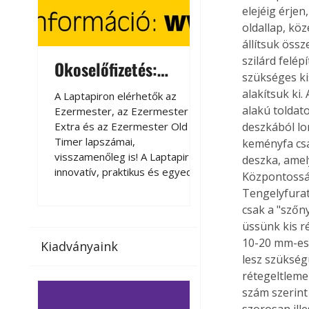
elejéig érjen
oldallap, kö
állítsuk öss
szilárd felép
Okoselőfizetés:
Okoselőfizetés
szükséges ki
Ezermester Extra
alakítsuk ki
A Laptapiron elérhetők az
A Laptapiron elérhető
alakú toldat
Ezermester, az Ezermester
Ezermester, az Ezer
Extra és az Ezermester Old
Extra és az Ezermest
deszkából lo
Timer lapszámai,
Timer lapszámai,
keményfa csa
visszamenőleg is! A Laptapir új,
visszamenőleg is! A La
deszka, amel
innovatív, praktikus és egyedi
innovatív, praktikus 
Központosság
megoldás a nyomtatott
megoldás a nyomtato
Tengelyfuratu
magazinok digitális olvasására
magazinok digitális o
csak a "szőn
számítógépen, okostelefonon
számítógépen, okost
üssünk kis r
vagy táblagépen. Kényelmesen
vagy táblagépen. Ké
10-20 mm-esr
Kiadványaink
az otthonában, útközben vagy
az otthonában, útköz
lesz szükség
nyaralás, pihenés alatt is
nyaralás, pihenés alat
rétegeltleme
elérhetők lapszámaink. Bárhol,
elérhetők lapszámaink
szám szerint
bármikor, akár külföldön élve
bármikor, akár külföld
vagy dolgozva is olvashatók az
vagy dolgozva is olv