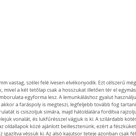
 mm vastag, szélei felé ívesen elvékonyodik. Ezt célszerű m
, mivel a két tetőlap csak a hosszukat illetően tér el egymást
mborulata egyforma lesz. A lemunkáláshoz gyalut használju
 akkor a faráspoly is megteszi, legfeljebb tovább fog tartan
latát is csiszoljuk simára, majd hátoldalára fordítva rajzolju
elejük vonalát, és lukfűrésszel vágjuk is ki. A szilárdabb köt
z oldallapok közé ajánlott beillesztenünk, ezért a fészküket
 igazítva véssük ki. Az alsó kajütsor teteje azonban csak féli