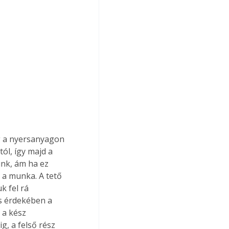
ég a nyersanyagon 
ól, így majd a 
nk, ám ha ez 
i a munka. A tető 
k fel rá 
és érdekében a 
 a kész 
g, a felső rész 