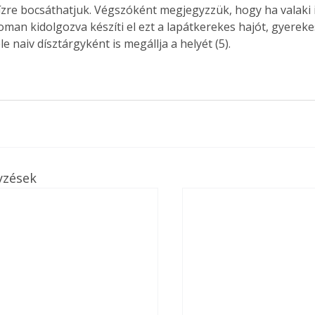
zre bocsáthatjuk. Végszóként megjegyzzük, hogy ha valaki 
oman kidolgozva készíti el ezt a lapátkerekes hajót, gyereke
éle naiv dísztárgyként is megállja a helyét (5). 
yzések
ertben,
Gyógyító növények: a
sban
természet kincsei az