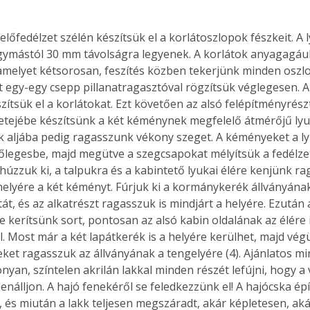
 előfedélzet szélén készítsük el a korlátoszlopok fészkeit. A
gymástól 30 mm távolságra legyenek. A korlátok anyagagául
amelyet kétsorosan, feszítés közben tekerjünk minden oszlo
 egy-egy csepp pillanatragasztóval rögzítsük véglegesen. A
zítsük el a korlátokat. Ezt követően az alsó felépítményrész
Tetejébe készítsünk a két kéménynek megfelelő átmérőjű lyuk
 aljába pedig ragasszunk vékony szeget. A kéményeket a l
gőlegesbe, majd megütve a szegcsapokat mélyítsük a fedélzet
úzzuk ki, a talpukra és a kabintető lyukai élére kenjünk ra
helyére a két kéményt. Fúrjuk ki a kormánykerék állványán
át, és az alkatrészt ragasszuk is mindjárt a helyére. Ezután a
 kerítsünk sort, pontosan az alsó kabin oldalának az élére i
. Most már a két lapátkerék is a helyére kerülhet, majd végü
et ragasszuk az állványának a tengelyére (4). Ajánlatos 
nyan, színtelen akrilán lakkal minden részét lefújni, hogy a
enálljon. A hajó fenekéről se feledkezzünk el! A hajócska épí
, és miután a lakk teljesen megszáradt, akár képletesen, aká