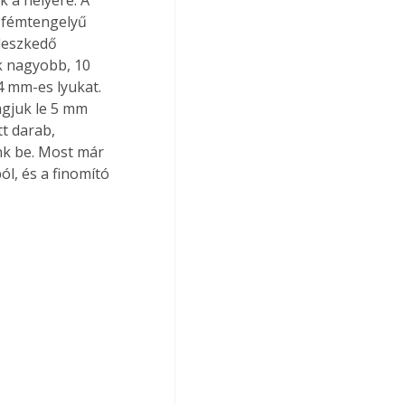
 a helyére. A 
a fémtengelyű 
leszkedő 
k nagyobb, 10 
 mm-es lyukat. 
gjuk le 5 mm 
t darab, 
nk be. Most már 
l, és a finomító 