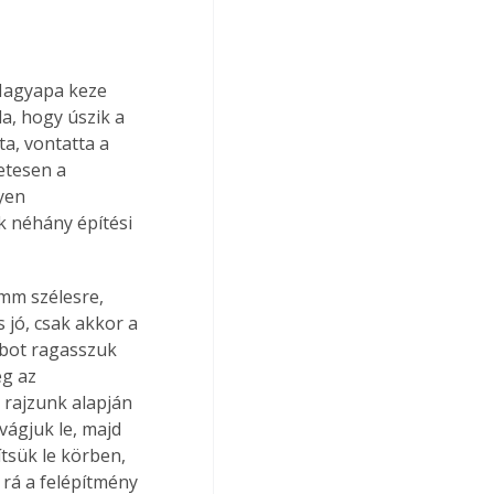
 Nagyapa keze 
la, hogy úszik a 
ta, vontatta a 
etesen a 
yen 
k néhány építési 
jó, csak akkor a 
abot ragasszuk 
g az 
 rajzunk alapján 
vágjuk le, majd 
ítsük le körben, 
 rá a felépítmény 