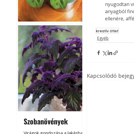
nyugodtan ví
anyagból fin
ellenére, aff
kreatív ötlet
Egyéb
Kapcsolódó bejeg
Szobanövények
Virágoskert: k
teraszon, laká
Virágok gondozása a lakásban,