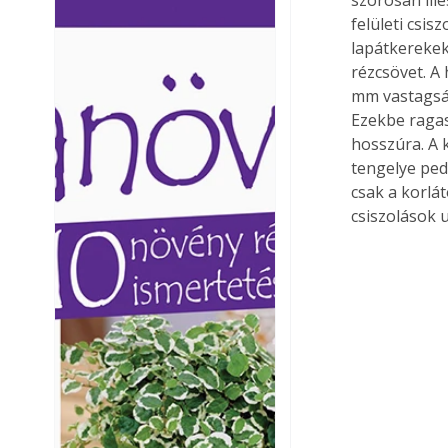
szorosan ill
Ezermester lapszámai. A
Ezermester lapszámai
felületi csis
Laptapir kényelmes megoldás,
Laptapir kényelmes 
lapátkerekek
mert: – t
mert: – t
rézcsövet. A
mm vastagság
Ezekbe ragas
hosszúra. A 
tengelye ped
csak a korlá
csiszolások 