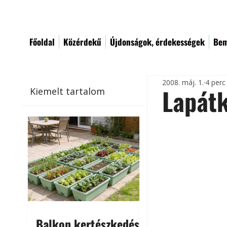
Főoldal
Közérdekű
Újdonságok, érdekességek
Bem
2008. máj. 1.
4 perc
Lapát
Kiemelt tartalom
Balkon kertészkedés