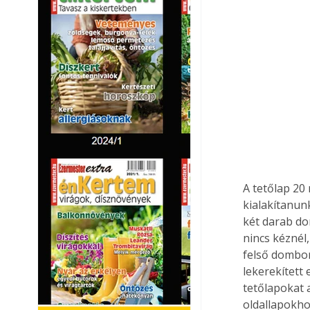
A tetőlap 20
kialakítanunk
két darab do
nincs kéznél,
felső domboru
lekerekített 
tetőlapokat a
oldallapokhoz