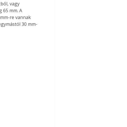
ből, vagy 
g 65 mm. A 
 mm-re vannak 
, egymástól 30 mm-