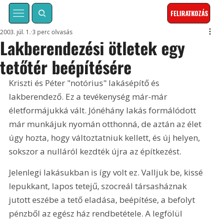
FELIRATKOZÁS
2003. júl. 1.
3 perc olvasás
Lakberendezési ötletek egy
tetőtér beépítésére
Kriszti és Péter "notórius" lakásépítő és 
lakberendező. Ez a tevékenység már-már 
életformájukká vált. Jónéhány lakás formálódott 
már munkájuk nyomán otthonná, de aztán az élet 
úgy hozta, hogy változtatniuk kellett, és új helyen, 
sokszor a nulláról kezdték újra az építkezést.
Jelenlegi lakásukban is így volt ez. Valljuk be, kissé 
lepukkant, lapos tetejű, szocreál társasháznak 
jutott eszébe a tető eladása, beépítése, a befolyt 
pénzből az egész ház rendbetétele. A legfölül 