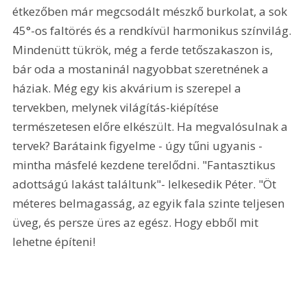
étkezőben már megcsodált mészkő burkolat, a sok 
45°-os faltörés és a rendkívül harmonikus színvilág. 
Mindenütt tükrök, még a ferde tetőszakaszon is, 
bár oda a mostaninál nagyobbat szeretnének a 
háziak. Még egy kis akvárium is szerepel a 
tervekben, melynek világítás-kiépítése 
természetesen előre elkészült. Ha megvalósulnak a 
tervek? Barátaink figyelme - úgy tűni ugyanis - 
mintha másfelé kezdene terelődni. "Fantasztikus 
adottságú lakást találtunk"- lelkesedik Péter. "Öt 
méteres belmagasság, az egyik fala szinte teljesen 
üveg, és persze üres az egész. Hogy ebből mit 
lehetne építeni!