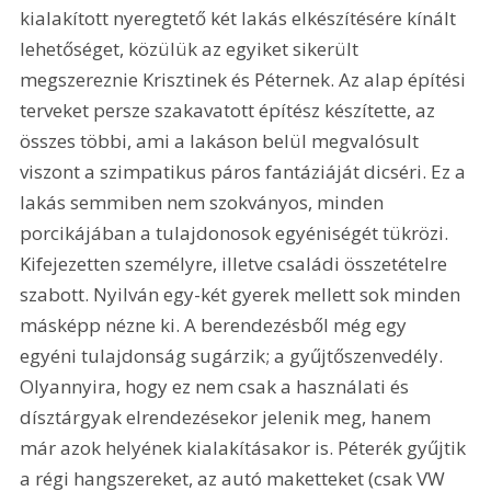
kialakított nyeregtető két lakás elkészítésére kínált 
lehetőséget, közülük az egyiket sikerült 
megszereznie Krisztinek és Péternek. Az alap építési 
terveket persze szakavatott építész készítette, az 
összes többi, ami a lakáson belül megvalósult 
viszont a szimpatikus páros fantáziáját dicséri. Ez a 
lakás semmiben nem szokványos, minden 
porcikájában a tulajdonosok egyéniségét tükrözi. 
Kifejezetten személyre, illetve családi összetételre 
szabott. Nyilván egy-két gyerek mellett sok minden 
másképp nézne ki. A berendezésből még egy 
egyéni tulajdonság sugárzik; a gyűjtőszenvedély. 
Olyannyira, hogy ez nem csak a használati és 
dísztárgyak elrendezésekor jelenik meg, hanem 
már azok helyének kialakításakor is. Péterék gyűjtik 
a régi hangszereket, az autó maketteket (csak VW 