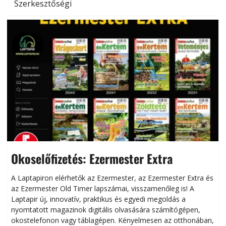
Szerkesztőségi
Okoselőfizetés: Ezermester Extra
A Laptapiron elérhetők az Ezermester, az Ezermester Extra és
az Ezermester Old Timer lapszámai, visszamenőleg is! A
Laptapir új, innovatív, praktikus és egyedi megoldás a
L
nyomtatott magazinok digitális olvasására számítógépen,
okostelefonon vagy táblagépen. Kényelmesen az otthonában,