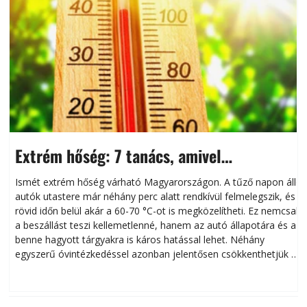
Extrém hőség: 7 tanács, amivel
megóvhatjuk autónkat a nyári károktól
Ismét extrém hőség várható Magyarországon. A tűző napon álló
autók utastere már néhány perc alatt rendkívül felmelegszik, és
rövid időn belül akár a 60-70 °C-ot is megközelítheti. Ez nemcsak
n
a beszállást teszi kellemetlenné, hanem az autó állapotára és a
benne hagyott tárgyakra is káros hatással lehet. Néhány
egyszerű óvintézkedéssel azonban jelentősen csökkenthetjük a
hőség káros hatásait.
l