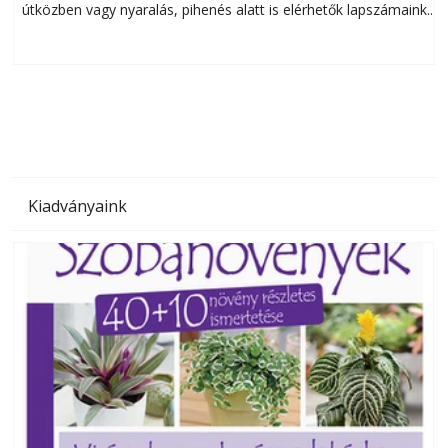
útközben vagy nyaralás, pihenés alatt is elérhetők lapszámaink.
ú
Bárhol, bármikor, akár külföldön élve vagy dolgozva is
B
olvashatók az Ezermester lapszámai. A Laptapir kényelmes
megoldás, mert: – t
Kiadványaink