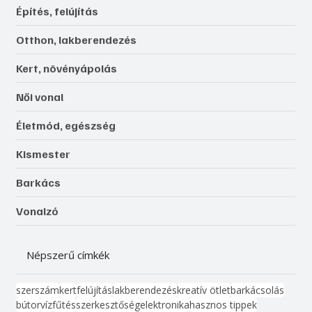
Építés, felújítás
Otthon, lakberendezés
Kert, növényápolás
Női vonal
Életmód, egészség
Kismester
Barkács
Vonalzó
Népszerű címkék
szerszám
kert
felújítás
lakberendezés
kreatív ötlet
barkácsolás
bútor
víz
fűtés
szerkesztőség
elektronika
hasznos tippek