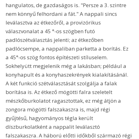
hangulatos, de gazdaságos is. "Persze a 3. szintre 
nem könnyű felhordani a fát." A nappali sincs 
leválasztva az étkezőről, a provizórikus 
válaszvonalat a 45 °-os szögben futó 
padlószétválasztás jelenti; az étkezőben 
padlócsempe, a nappaliban parketta a borítás. Ez 
a 45°-os szög fontos építészeti stíluselem. 
Sokhelyütt megjelenik még a lakásban; például a 
konyhapult és a konyhaszekrények kialakításánál. 
A két funkció szétválasztását szolgálja a falak 
borítása is. Az étkező mögötti falra szeletelt 
mészkőburkolatot ragasztottak, ez még átjön a 
zongora mögötti falszakaszra is, majd régi 
gyűjtésű, hagyományos tégla került 
díszburkolatként a nappalit leválasztó 
falszakaszra. A háború előtti időkből származó régi 