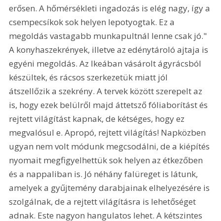
erősen. A hőmérsékleti ingadozás is elég nagy, így a 
csempecsíkok sok helyen lepotyogtak. Ez a 
megoldás vastagabb munkapultnál lenne csak jó." 
A konyhaszekrények, illetve az edénytároló ajtaja is 
egyéni megoldás. Az Ikeában vásárolt ágyrácsból 
készültek, és rácsos szerkezetük miatt jól 
átszellőzik a szekrény. A tervek között szerepelt az 
is, hogy ezek belülről majd áttetsző fóliaborítást és 
rejtett világítást kapnak, de kétséges, hogy ez 
megvalósul e. Apropó, rejtett világítás! Napközben 
ugyan nem volt módunk megcsodálni, de a kiépítés 
nyomait megfigyelhettük sok helyen az étkezőben 
és a nappaliban is. Jó néhány falüreget is látunk, 
amelyek a gyűjtemény darabjainak elhelyezésére is 
szolgálnak, de a rejtett világításra is lehetőséget 
adnak. Este nagyon hangulatos lehet. A kétszintes 