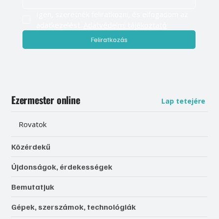
Igen, szeretnék feliratkozni, és elfogadom az 
adatkezelést. 
Adatvédelmi tájékoztató
Feliratkozás
Ezermester online
Lap tetejére
Rovatok
Közérdekű
Újdonságok, érdekességek
Bemutatjuk
Gépek, szerszámok, technológiák