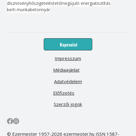
dísznövény
hőszigetelés
tető
megújuló energia
tisztítás
kerti munka
beton
nyár
Kapcsolat
Impresszum
Médiaajánlat
Adatvédelem
Előfizetés
Szerzői jogok
© Ezermester 1957-2026 ezermester.hu ISSN 1587-