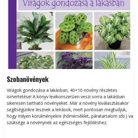
Szobanövények
Virágok gondozása a lakásban, 40+10 növény részletes
ismertetése! A könyv lexikonszerűen veszi sorra a lakásban
s
sikeresen tart­ha­tó növényeket. Már a növény kiválasztásakor
h
segítségünkre lesznek a leírások, mert pontosan megtudjuk,
k
hogy milyen körülményekre (hőmérséklet, páratartalom stb.) van
szüksége a növénynek az egészséges fejlődéshez.
t