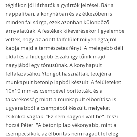
téglákon jól láthatók a gyártók jelzései. Bár a 
nappaliban, a konyhában és az étkezőben is 
minden fal sárga, ezek azonban különböző 
árnyalatúak. A festékek kikeverésekor figyelembe 
vették, hogy az adott falfelület milyen égtájról 
kapja majd a természetes fényt. A melegebb déli 
oldal és a hidegebb északi így tűnik majd 
nagyjából egy tónusúnak. A konyhapult 
felfalazásához Ytongot használtak, tetején a 
munkapult betonip lapból készült. A felületeket 
10x10 mm-es csempével borították, és a 
takarékosság miatt a munkapult élborítása is 
ugyanabból a csempéből készült, melyeket 
csíkokra vágtak. "Ez nem nagyon vált be"- teszi 
hozzá Péter. "A betonip lap vékonyabb, mint a 
csempecsíkok, az élborítás nem ragadt fel elég 