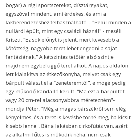
bogár) a régi sportszereket, dísztárgyakat, 
egyszóval mindent, ami érdekes, és ami a 
lakberendezéshez felhasználható. - "Belül minden a 
nulláról épült, mint egy családi háznál" - meséli 
Kriszti. "Ez sok előnyt is jelent, mert kevesebb a 
kötöttség, nagyobb teret lehet engedni a saját 
fantáziának." A kétszintes tetőtér alsó szintje 
majdnem egybefüggő teret alkot. A napos oldalon 
lett kialakítva az étkezőkonyha, melyet csak egy 
bárpult választ el a "zeneteremtől", e mögé pedig 
egy működő kandalló került. "Ma ezt a bárpultot 
vagy 20 cm-rel alacsonyabbra méretezném"- 
mondja Péter. "Még a magas bárszékről sem elég 
kényelmes, és a teret is kevésbé törné meg, ha kicsit 
kisebb lenne". Bár a lakásban cirkofűtés van, azért 
az alkalmi fűtés is működik néha, nem csak 