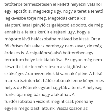
tetőtérbe természetesen el kellett helyezni valahol 
egy lépcsőt is, mégpedig úgy, hogy a teret a lehető 
legkevésbé törje meg. Megoldásként a kis 
alapterületet igénylő csigalépcső adódott, de még 
ennek is a felét sikerült elrejteni úgy, hogy a 
mögötte lévő hálószobába mélyed be kissé. Ott a 
félköríves falszakasz nemhogy nem zavar, de még 
érdekes is. A csigalépcső alsó holtterében egy 
terrárium helye lett kialakítva. Ez ugyan még nem 
készült el, de természetesen a világításhoz 
szükséges áramvezetékek ki vannak építve. A felső 
manzartszinten két hálószobának lenne kényelmes 
helye, de Péterék egybe hagyták a teret. A helyiség 
funkciója még bárhogy alakulhat. A 
fürdőszobában viszont megint csak jónéhány 
egyéni megoldást láttunk. Visszaköszön az 