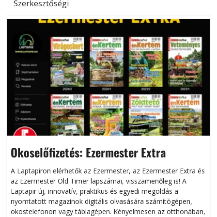
Szerkesztőségi
Okoselőfizetés: Ezermester Extra
A Laptapiron elérhetők az Ezermester, az Ezermester Extra és
az Ezermester Old Timer lapszámai, visszamenőleg is! A
Laptapir új, innovatív, praktikus és egyedi megoldás a
L
nyomtatott magazinok digitális olvasására számítógépen,
okostelefonon vagy táblagépen. Kényelmesen az otthonában,