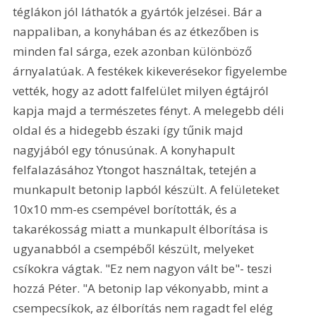
téglákon jól láthatók a gyártók jelzései. Bár a 
nappaliban, a konyhában és az étkezőben is 
minden fal sárga, ezek azonban különböző 
árnyalatúak. A festékek kikeverésekor figyelembe 
vették, hogy az adott falfelület milyen égtájról 
kapja majd a természetes fényt. A melegebb déli 
oldal és a hidegebb északi így tűnik majd 
nagyjából egy tónusúnak. A konyhapult 
felfalazásához Ytongot használtak, tetején a 
munkapult betonip lapból készült. A felületeket 
10x10 mm-es csempével borították, és a 
takarékosság miatt a munkapult élborítása is 
ugyanabból a csempéből készült, melyeket 
csíkokra vágtak. "Ez nem nagyon vált be"- teszi 
hozzá Péter. "A betonip lap vékonyabb, mint a 
csempecsíkok, az élborítás nem ragadt fel elég 