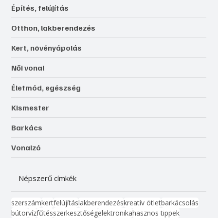
Építés, felújítás
Otthon, lakberendezés
Kert, növényápolás
Női vonal
Életmód, egészség
Kismester
Barkács
Vonalzó
Népszerű címkék
szerszám
kert
felújítás
lakberendezés
kreatív ötlet
barkácsolás
bútor
víz
fűtés
szerkesztőség
elektronika
hasznos tippek