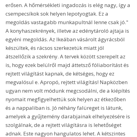
erősen. A hőmérsékleti ingadozás is elég nagy, így a 
csempecsíkok sok helyen lepotyogtak. Ez a 
megoldás vastagabb munkapultnál lenne csak jó." 
A konyhaszekrények, illetve az edénytároló ajtaja is 
egyéni megoldás. Az Ikeában vásárolt ágyrácsból 
készültek, és rácsos szerkezetük miatt jól 
átszellőzik a szekrény. A tervek között szerepelt az 
is, hogy ezek belülről majd áttetsző fóliaborítást és 
rejtett világítást kapnak, de kétséges, hogy ez 
megvalósul e. Apropó, rejtett világítás! Napközben 
ugyan nem volt módunk megcsodálni, de a kiépítés 
nyomait megfigyelhettük sok helyen az étkezőben 
és a nappaliban is. Jó néhány falüreget is látunk, 
amelyek a gyűjtemény darabjainak elhelyezésére is 
szolgálnak, de a rejtett világításra is lehetőséget 
adnak. Este nagyon hangulatos lehet. A kétszintes 