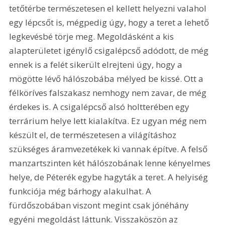
tetőtérbe természetesen el kellett helyezni valahol 
egy lépcsőt is, mégpedig úgy, hogy a teret a lehető 
legkevésbé törje meg. Megoldásként a kis 
alapterületet igénylő csigalépcső adódott, de még 
ennek is a felét sikerült elrejteni úgy, hogy a 
mögötte lévő hálószobába mélyed be kissé. Ott a 
félköríves falszakasz nemhogy nem zavar, de még 
érdekes is. A csigalépcső alsó holtterében egy 
terrárium helye lett kialakítva. Ez ugyan még nem 
készült el, de természetesen a világításhoz 
szükséges áramvezetékek ki vannak építve. A felső 
manzartszinten két hálószobának lenne kényelmes 
helye, de Péterék egybe hagyták a teret. A helyiség 
funkciója még bárhogy alakulhat. A 
fürdőszobában viszont megint csak jónéhány 
egyéni megoldást láttunk. Visszaköszön az 