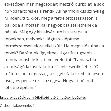
étkezőben már megcsodált mészkő burkolat, a sok 
45°-os faltörés és a rendkívül harmonikus színvilág. 
Mindenütt tükrök, még a ferde tetőszakaszon is, 
bár oda a mostaninál nagyobbat szeretnének a 
háziak. Még egy kis akvárium is szerepel a 
tervekben, melynek világítás-kiépítése 
természetesen előre elkészült. Ha megvalósulnak a 
tervek? Barátaink figyelme - úgy tűni ugyanis - 
mintha másfelé kezdene terelődni. "Fantasztikus 
adottságú lakást találtunk"- lelkesedik Péter. "Öt 
méteres belmagasság, az egyik fala szinte teljesen 
üveg, és persze üres az egész. Hogy ebből mit 
lehetne építeni!"
lakberendezés
kreatív ötlet
tető
tetőtér
tetőtér-beépítés
Otthon, lakberendezés