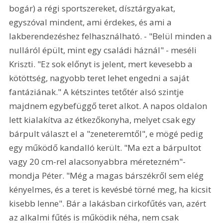
bogár) a régi sportszereket, dísztárgyakat, 
egyszóval mindent, ami érdekes, és ami a 
lakberendezéshez felhasználható. - "Belül minden a 
nulláról épült, mint egy családi háznál" - meséli 
Kriszti. "Ez sok előnyt is jelent, mert kevesebb a 
kötöttség, nagyobb teret lehet engedni a saját 
fantáziának." A kétszintes tetőtér alsó szintje 
majdnem egybefüggő teret alkot. A napos oldalon 
lett kialakítva az étkezőkonyha, melyet csak egy 
bárpult választ el a "zeneteremtől", e mögé pedig 
egy működő kandalló került. "Ma ezt a bárpultot 
vagy 20 cm-rel alacsonyabbra méretezném"- 
mondja Péter. "Még a magas bárszékről sem elég 
kényelmes, és a teret is kevésbé törné meg, ha kicsit 
kisebb lenne". Bár a lakásban cirkofűtés van, azért 
az alkalmi fűtés is működik néha, nem csak 