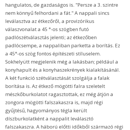
hangulatos, de gazdaságos is. "Persze a 3. szintre 
nem könnyű felhordani a fát." A nappali sincs 
leválasztva az étkezőről, a provizórikus 
válaszvonalat a 45 °-os szögben futó 
padlószétválasztás jelenti; az étkezőben 
padlócsempe, a nappaliban parketta a borítás. Ez 
a 45°-os szög fontos építészeti stíluselem. 
Sokhelyütt megjelenik még a lakásban; például a 
konyhapult és a konyhaszekrények kialakításánál. 
A két funkció szétválasztását szolgálja a falak 
borítása is. Az étkező mögötti falra szeletelt 
mészkőburkolatot ragasztottak, ez még átjön a 
zongora mögötti falszakaszra is, majd régi 
gyűjtésű, hagyományos tégla került 
díszburkolatként a nappalit leválasztó 
falszakaszra. A háború előtti időkből származó régi 