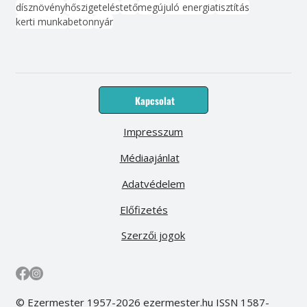
dísznövény
hőszigetelés
tető
megújuló energia
tisztítás
kerti munka
beton
nyár
Kapcsolat
Impresszum
Médiaajánlat
Adatvédelem
Előfizetés
Szerzői jogok
© Ezermester 1957-2026 ezermester.hu ISSN 1587-