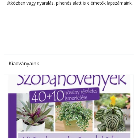
útközben vagy nyaralás, pihenés alatt is elérhetők lapszámaink.
ú
Bárhol, bármikor, akár külföldön élve vagy dolgozva is
B
olvashatók az Ezermester lapszámai. A Laptapir kényelmes
megoldás, mert: – t
Kiadványaink