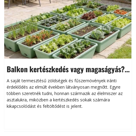
Balkon kertészkedés vagy magaságyás?
Helytakarékos kertészkedés
A saját termesztésű zöldségek és fűszernövények iránti
érdeklődés az elmúlt években látványosan megnőtt. Egyre
többen szeretnék tudni, honnan származik az élelmiszer az
l
asztalukra, miközben a kertészkedés sokak számára
kikapcsolódást és feltöltődést is jelent.
é
d