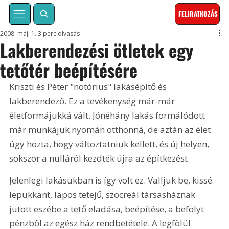
FELIRATKOZÁS
2008. máj. 1.
3 perc olvasás
Lakberendezési ötletek egy
tetőtér beépítésére
Kriszti és Péter "notórius" lakásépítő és 
lakberendező. Ez a tevékenység már-már 
életformájukká vált. Jónéhány lakás formálódott 
már munkájuk nyomán otthonná, de aztán az élet 
úgy hozta, hogy változtatniuk kellett, és új helyen, 
sokszor a nulláról kezdték újra az építkezést.
Jelenlegi lakásukban is így volt ez. Valljuk be, kissé 
lepukkant, lapos tetejű, szocreál társasháznak 
jutott eszébe a tető eladása, beépítése, a befolyt 
pénzből az egész ház rendbetétele. A legfölül 