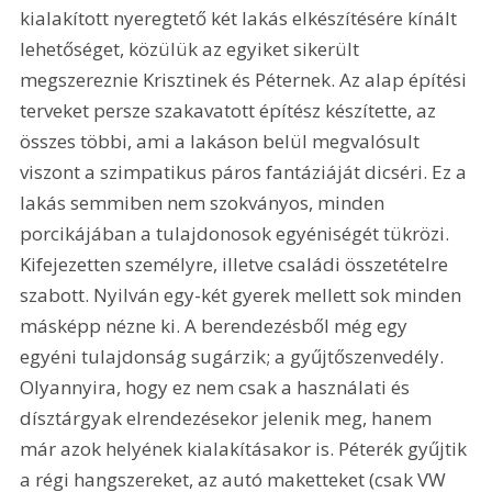
kialakított nyeregtető két lakás elkészítésére kínált 
lehetőséget, közülük az egyiket sikerült 
megszereznie Krisztinek és Péternek. Az alap építési 
terveket persze szakavatott építész készítette, az 
összes többi, ami a lakáson belül megvalósult 
viszont a szimpatikus páros fantáziáját dicséri. Ez a 
lakás semmiben nem szokványos, minden 
porcikájában a tulajdonosok egyéniségét tükrözi. 
Kifejezetten személyre, illetve családi összetételre 
szabott. Nyilván egy-két gyerek mellett sok minden 
másképp nézne ki. A berendezésből még egy 
egyéni tulajdonság sugárzik; a gyűjtőszenvedély. 
Olyannyira, hogy ez nem csak a használati és 
dísztárgyak elrendezésekor jelenik meg, hanem 
már azok helyének kialakításakor is. Péterék gyűjtik 
a régi hangszereket, az autó maketteket (csak VW 