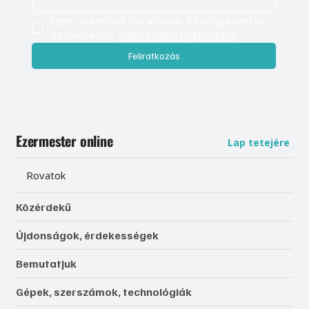
Igen, szeretnék feliratkozni, és elfogadom az 
adatkezelést. 
Adatvédelmi tájékoztató
Feliratkozás
Ezermester online
Lap tetejére
Rovatok
Közérdekű
Újdonságok, érdekességek
Bemutatjuk
Gépek, szerszámok, technológiák