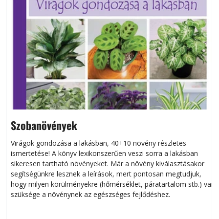
Szobanövények
Virágok gondozása a lakásban, 40+10 növény részletes
ismertetése! A könyv lexikonszerűen veszi sorra a lakásban
s
sikeresen tart­ha­tó növényeket. Már a növény kiválasztásakor
h
segítségünkre lesznek a leírások, mert pontosan megtudjuk,
k
hogy milyen körülményekre (hőmérséklet, páratartalom stb.) van
szüksége a növénynek az egészséges fejlődéshez.
t