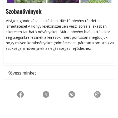
Szobanövények
Virágok gondozása a lakásban, 40+10 növény részletes
ismertetése! A könyv lexikonszerűen veszi sorra a lakásban
s
sikeresen tart­ha­tó növényeket. Már a növény kiválasztásakor
h
segítségünkre lesznek a leírások, mert pontosan megtudjuk,
k
hogy milyen körülményekre (hőmérséklet, páratartalom stb.) van
szüksége a növénynek az egészséges fejlődéshez.
t
Kövess minket