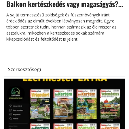
Balkon kertészkedés vagy magaságyás?
Helytakarékos kertészkedés
A saját termesztésű zöldségek és fűszernövények iránti
érdeklődés az elmúlt években látványosan megnőtt. Egyre
többen szeretnék tudni, honnan származik az élelmiszer az
l
asztalukra, miközben a kertészkedés sokak számára
kikapcsolódást és feltöltődést is jelent.
é
d
Szerkesztőségi