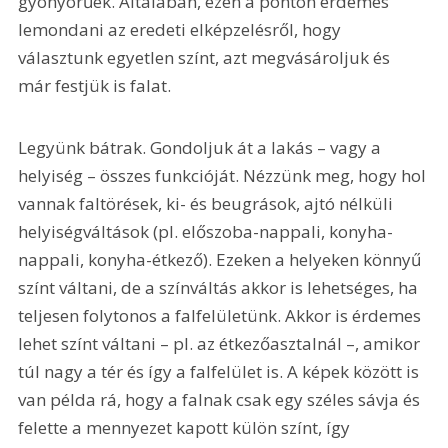
gyönyörűek. Általában, ezen a ponton érdemes 
lemondani az eredeti elképzelésről, hogy 
választunk egyetlen színt, azt megvásároljuk és 
már festjük is falat.
Legyünk bátrak. Gondoljuk át a lakás – vagy a 
helyiség – összes funkcióját. Nézzünk meg, hogy hol 
vannak faltörések, ki- és beugrások, ajtó nélküli 
helyiségváltások (pl. előszoba-nappali, konyha-
nappali, konyha-étkező). Ezeken a helyeken könnyű 
színt váltani, de a színváltás akkor is lehetséges, ha 
teljesen folytonos a falfelületünk. Akkor is érdemes 
lehet színt váltani – pl. az étkezőasztalnál –, amikor 
túl nagy a tér és így a falfelület is. A képek között is 
van példa rá, hogy a falnak csak egy széles sávja és 
felette a mennyezet kapott külön színt, így 