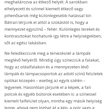
meghatározva az étkező helyét. A sarokban 
elhelyezett és színnel kiemelt étkező vagy 
pihenősarok még különlegesebb hatással bír. 
Bátran térjünk el attól a szokástól is, hogy a 
mennyezet egyszínű – fehér. Különleges tereket és 
kontrasztokat hozhatunk így létre a helyiségekben, 
sőt az egész lakásban.
Ne feledkezzünk meg a tervezésnél a lámpák 
meglévő helyéről. Mindig úgy színezzük a falakat, 
hogy az oldalfalakon és a mennyezeten lévő 
lámpák és lámpacsoportok az adott színű felületek 
optikai közepén – esetleg az egyik szélén – 
legyenek. Hasonlóan járjunk el a képek, a fali 
polcok és egyéb bútorok esetében is: a színessel 
kiemelt falfelület olyan, mintha egy másik helyiség 
lenne, ahová nem lóghat át a kép, a polc vagy a 