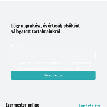
Légy naprakész, és értesülj elsőként
válogatott tartalmainkról
E-mail cím
*
Igen, szeretnék feliratkozni, és elfogadom az 
adatkezelést. 
Adatvédelmi tájékoztató
Feliratkozás
Ezermester online
Lap tetejére