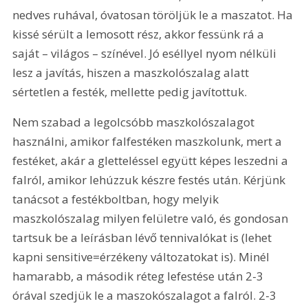
nedves ruhával, óvatosan töröljük le a maszatot. Ha 
kissé sérült a lemosott rész, akkor fessünk rá a 
saját – világos – színével. Jó eséllyel nyom nélküli 
lesz a javítás, hiszen a maszkolószalag alatt 
sértetlen a festék, mellette pedig javítottuk.
Nem szabad a legolcsóbb maszkolószalagot 
használni, amikor falfestéken maszkolunk, mert a 
festéket, akár a gletteléssel együtt képes leszedni a 
falról, amikor lehúzzuk készre festés után. Kérjünk 
tanácsot a festékboltban, hogy melyik 
maszkolószalag milyen felületre való, és gondosan 
tartsuk be a leírásban lévő tennivalókat is (lehet 
kapni sensitive=érzékeny változatokat is). Minél 
hamarabb, a második réteg lefestése után 2-3 
órával szedjük le a maszokószalagot a falról. 2-3 