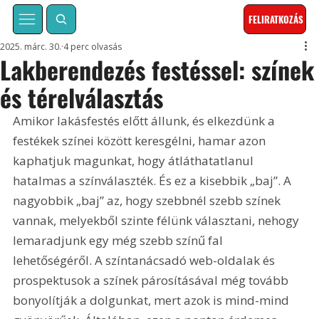
FELIRATKOZÁS
2025. márc. 30.
4 perc olvasás
Lakberendezés festéssel: színek
és térelválasztás
Amikor lakásfestés előtt állunk, és elkezdünk a 
festékek színei között keresgélni, hamar azon 
kaphatjuk magunkat, hogy átláthatatlanul 
hatalmas a színválaszték. És ez a kisebbik „baj”. A 
nagyobbik „baj” az, hogy szebbnél szebb színek 
vannak, melyekből szinte félünk választani, nehogy 
lemaradjunk egy még szebb színű fal 
lehetőségéről. A színtanácsadó web-oldalak és 
prospektusok a színek párosításával még tovább 
bonyolítják a dolgunkat, mert azok is mind-mind 