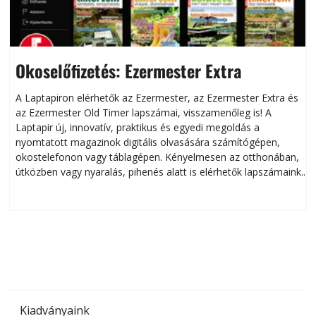
Okoselőfizetés: Ezermester Extra
A Laptapiron elérhetők az Ezermester, az Ezermester Extra és
az Ezermester Old Timer lapszámai, visszamenőleg is! A
Laptapir új, innovatív, praktikus és egyedi megoldás a
L
nyomtatott magazinok digitális olvasására számítógépen,
okostelefonon vagy táblagépen. Kényelmesen az otthonában,
útközben vagy nyaralás, pihenés alatt is elérhetők lapszámaink.
ú
Bárhol, bármikor, akár külföldön élve vagy dolgozva is
B
olvashatók az Ezermester lapszámai. A Laptapir kényelmes
megoldás, mert: – t
Kiadványaink