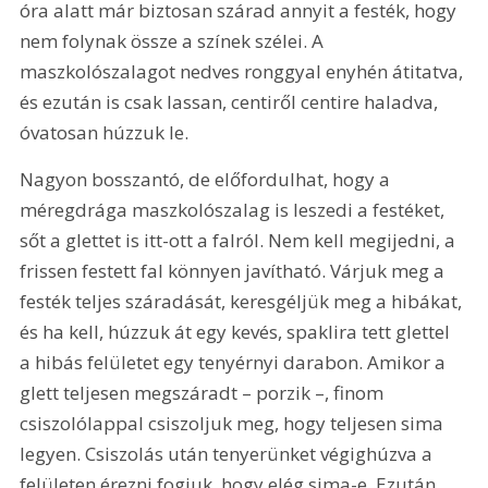
óra alatt már biztosan szárad annyit a festék, hogy 
nem folynak össze a színek szélei. A 
maszkolószalagot nedves ronggyal enyhén átitatva, 
és ezután is csak lassan, centiről centire haladva, 
óvatosan húzzuk le.
Nagyon bosszantó, de előfordulhat, hogy a 
méregdrága maszkolószalag is leszedi a festéket, 
sőt a glettet is itt-ott a falról. Nem kell megijedni, a 
frissen festett fal könnyen javítható. Várjuk meg a 
festék teljes száradását, keresgéljük meg a hibákat, 
és ha kell, húzzuk át egy kevés, spaklira tett glettel 
a hibás felületet egy tenyérnyi darabon. Amikor a 
glett teljesen megszáradt – porzik –, finom 
csiszolólappal csiszoljuk meg, hogy teljesen sima 
legyen. Csiszolás után tenyerünket végighúzva a 
felületen érezni fogjuk, hogy elég sima-e. Ezután 