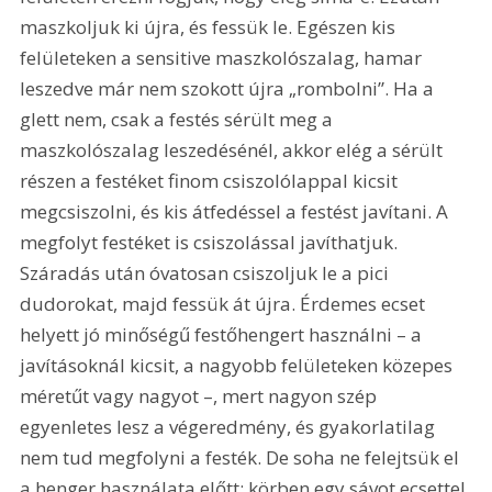
maszkoljuk ki újra, és fessük le. Egészen kis 
felületeken a sensitive maszkolószalag, hamar 
leszedve már nem szokott újra „rombolni”. Ha a 
glett nem, csak a festés sérült meg a 
maszkolószalag leszedésénél, akkor elég a sérült 
részen a festéket finom csiszolólappal kicsit 
megcsiszolni, és kis átfedéssel a festést javítani. A 
megfolyt festéket is csiszolással javíthatjuk. 
Száradás után óvatosan csiszoljuk le a pici 
dudorokat, majd fessük át újra. Érdemes ecset 
helyett jó minőségű festőhengert használni – a 
javításoknál kicsit, a nagyobb felületeken közepes 
méretűt vagy nagyot –, mert nagyon szép 
egyenletes lesz a végeredmény, és gyakorlatilag 
nem tud megfolyni a festék. De soha ne felejtsük el 
a henger használata előtt: körben egy sávot ecsettel 