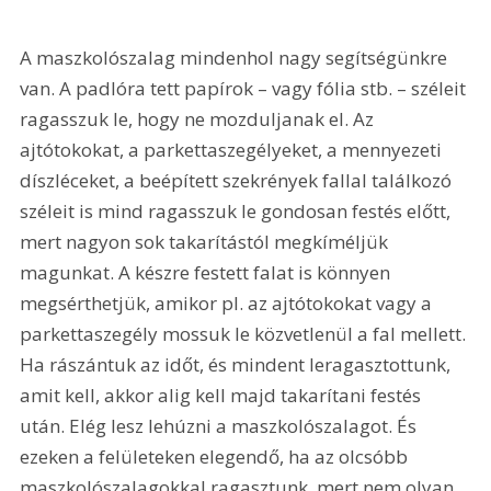
A maszkolószalag mindenhol nagy segítségünkre 
van. A padlóra tett papírok – vagy fólia stb. – széleit 
ragasszuk le, hogy ne mozduljanak el. Az 
ajtótokokat, a parkettaszegélyeket, a mennyezeti 
díszléceket, a beépített szekrények fallal találkozó 
széleit is mind ragasszuk le gondosan festés előtt, 
mert nagyon sok takarítástól megkíméljük 
magunkat. A készre festett falat is könnyen 
megsérthetjük, amikor pl. az ajtótokokat vagy a 
parkettaszegély mossuk le közvetlenül a fal mellett. 
Ha rászántuk az időt, és mindent leragasztottunk, 
amit kell, akkor alig kell majd takarítani festés 
után. Elég lesz lehúzni a maszkolószalagot. És 
ezeken a felületeken elegendő, ha az olcsóbb 
maszkolószalagokkal ragasztunk, mert nem olyan 