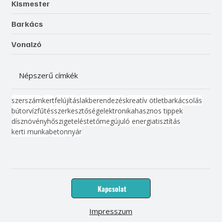
Kismester
Barkács
Vonalzó
Népszerű címkék
szerszám
kert
felújítás
lakberendezés
kreatív ötlet
barkácsolás
bútor
víz
fűtés
szerkesztőség
elektronika
hasznos tippek
dísznövény
hőszigetelés
tető
megújuló energia
tisztítás
kerti munka
beton
nyár
Kapcsolat
Impresszum