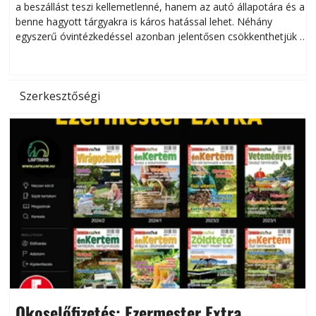
a beszállást teszi kellemetlenné, hanem az autó állapotára és a
benne hagyott tárgyakra is káros hatással lehet. Néhány
egyszerű óvintézkedéssel azonban jelentősen csökkenthetjük a
hőség káros hatásait.
l
Szerkesztőségi
Okoselőfizetés: Ezermester Extra