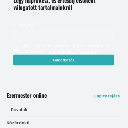
Légy naprakész, és értesülj elsőként
válogatott tartalmainkról
E-mail cím
*
Igen, szeretnék feliratkozni, és elfogadom az 
adatkezelést. 
Adatvédelmi tájékoztató
Feliratkozás
Ezermester online
Lap tetejére
Rovatok
Közérdekű