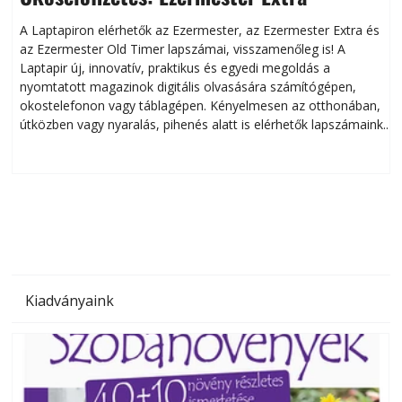
A Laptapiron elérhetők az Ezermester, az Ezermester Extra és
az Ezermester Old Timer lapszámai, visszamenőleg is! A
Laptapir új, innovatív, praktikus és egyedi megoldás a
L
nyomtatott magazinok digitális olvasására számítógépen,
okostelefonon vagy táblagépen. Kényelmesen az otthonában,
útközben vagy nyaralás, pihenés alatt is elérhetők lapszámaink.
ú
Bárhol, bármikor, akár külföldön élve vagy dolgozva is
B
olvashatók az Ezermester lapszámai. A Laptapir kényelmes
megoldás, mert: – t
Kiadványaink