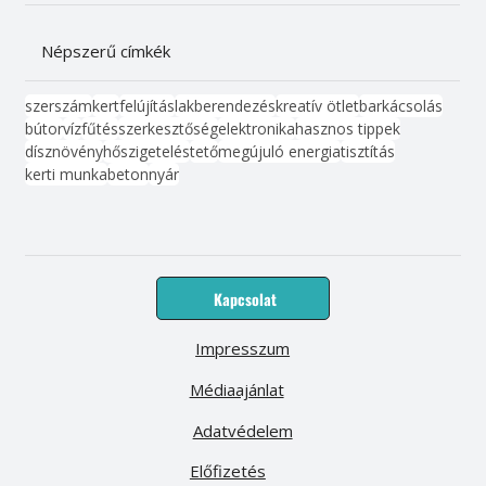
Népszerű címkék
szerszám
kert
felújítás
lakberendezés
kreatív ötlet
barkácsolás
bútor
víz
fűtés
szerkesztőség
elektronika
hasznos tippek
dísznövény
hőszigetelés
tető
megújuló energia
tisztítás
kerti munka
beton
nyár
Kapcsolat
Impresszum
Médiaajánlat
Adatvédelem
Előfizetés