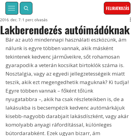
FELIRATKOZÁS
2016. dec. 7.
1 perc olvasás
Lakberendezés autóimádóknak
Bár az autó mindennapi használati eszközünk, ám 
nálunk is egyre többen vannak, akik másként 
tekintenek kedvenc járműveikre, sőt rohamosan 
gyarapodik a veterán kocsikat birtoklók száma is. 
Nosztalgia, vagy az egyedi jellegzetességeik miatt 
teszik, akik ezt megengedhetik maguknak? Ki tudja! 
Egyre többen vannak – főként tőlünk 
nyugatabbra –, akik ha csak részleteikben is, de a 
lakásukba is becsempézik kedvenc autómárkájuk 
kisebb-nagyobb darabjait lakásdíszként, vagy akár 
komolyabb anyagi ráfordítással, különleges 
bútordarabként. Ezek ugyan bizarr, ám 