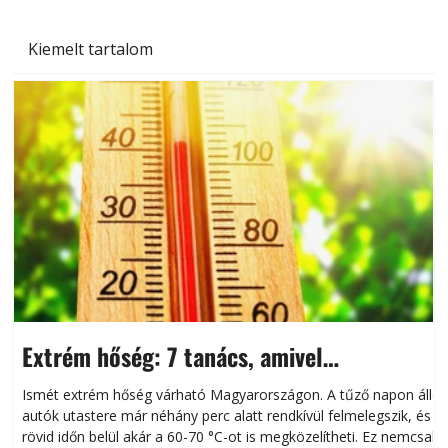
Kiemelt tartalom
Extrém hőség: 7 tanács, amivel
megóvhatjuk autónkat a nyári károktól
Ismét extrém hőség várható Magyarországon. A tűző napon álló
autók utastere már néhány perc alatt rendkívül felmelegszik, és
rövid időn belül akár a 60-70 °C-ot is megközelítheti. Ez nemcsak
n