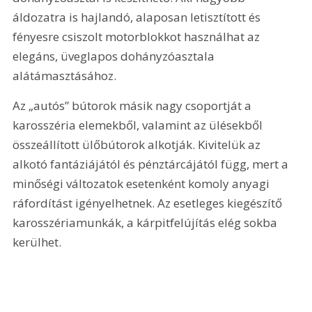
áldozatra is hajlandó, alaposan letisztított és 
fényesre csiszolt motorblokkot használhat az 
elegáns, üveglapos dohányzóasztala 
alátámasztásához.
Az „autós” bútorok másik nagy csoportját a 
karosszéria elemekből, valamint az ülésekből 
összeállított ülőbútorok alkotják. Kivitelük az 
alkotó fantáziájától és pénztárcájától függ, mert a 
minőségi változatok esetenként komoly anyagi 
ráfordítást igényelhetnek. Az esetleges kiegészítő 
karosszériamunkák, a kárpitfelújítás elég sokba 
kerülhet.