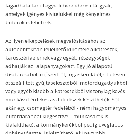
tagadhatatlanul egyedi berendezési tárgyak, 
amelyek igényes kivitelükkel még kényelmes 
bútorok is lehetnek.
Az ilyen elképzelések megvalósításához az 
autóbontókban fellelhető különféle alkatrészek, 
karosszériaelemek vagy egyéb részegységek 
adhatják az „alapanyagokat”. Egy jó állapotú 
dísztárcsából, műszerből, fogaskerékből, ötletesen 
összeállított gyújtáselosztóból, motordugattyúkból 
vagy egyéb kisebb alkatrészekből viszonylag kevés 
munkával érdekes asztali díszek készíthetők. Sőt, 
akár egy csomagtér fedeléből - némi hagyományos 
bútordarabbal kiegészítve – munkasarok is 
kialakítható, a kormánykerékből pedig üveglapos 
dohányzóasztal is készíthető. Aki nagyobb 