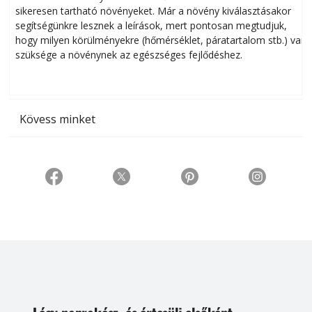
sikeresen tart­ha­tó növényeket. Már a növény kiválasztásakor
h
segítségünkre lesznek a leírások, mert pontosan megtudjuk,
k
hogy milyen körülményekre (hőmérséklet, páratartalom stb.) van
szüksége a növénynek az egészséges fejlődéshez.
t
Kövess minket