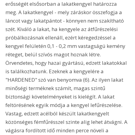
erősségét elsősorban a lakatkengyel határozza 
meg. A lakatkengyel - mely záráskor összefogja a 
láncot vagy lakatpántot - könnyen nem szakítható 
szét. Kiváló a lakat, ha kengyele az átfűrészelési 
próbálkozásnak ellenáll, ezért kéregedzéssel a 
kengyel felületén 0,1 - 0,2 mm vastagságú kemény 
réteget, belül szívós magot hoznak létre. 
Örvendetes, hogy hazai gyártású, edzett lakatokkal 
is találkozhatunk. Ezeknek a kengyelére a 
"HARDENED" szó van benyomva (6). Az ilyen lakat 
minőségi terméknek számít, magas szintű 
biztonsági követelményeket is kielégít. A lakat 
feltörésének egyik módja a kengyel lefűrészelése. 
Vastag, edzett acélból készült lakatkengyelt 
közönséges fémfűrésszel szinte alig lehet átvágni. A 
vágásra fordított idő minden perce növeli a 