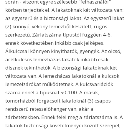
során - viszont egyre szélesebb "felhasználói" 
körben terjedtek el. A lakatoknak két változata van: 
az egyszerű és a biztonsági lakat. Az egyszerű lakat 
(2) könnyű, vékony lemezből készített, rugós 
szerkezetű. Zárlatszáma típustól függően 4-6, 
ennek következtében inkább csak jelképes. 
Álkulccsal könnyen kinyithatók, gyengék. Az olcsó, 
acélkulcsos lemezházas lakatok inkább csak 
dísznek tekinthetők. A biztonsági lakatoknak két 
változata van. A lemezházas lakatoknál a kulcsok 
lemezelzárókat működtetnek. A kulcsvariációk 
száma ennél a típusnál 50-100. A másik, 
tömörházból forgácsolt lakatoknál (3) csapos 
rendszerű reteszelőhenger van, akár a 
zárbetétekben. Ennek felel meg a zárlatszáma is. A 
lakatok biztonsági követelményei között szerepel, 