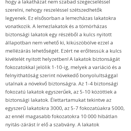
hogy a lakatházat nem szabad szegecseléssel 
szerelni, nehogy reszeléssel szétszedhetők 
legyenek. Ez elsősorban a lemezházas lakatokra 
vonatkozik. A lemezlakatok és a tömörházas 
biztonsági lakatok egy részéből a kulcs nyitott 
állapotban nem vehető ki, kiküszöbölve ezzel a 
mellézárás lehetőségét. Ezért ne erőltessük a kulcs 
kivételét nyitott helyzetben! A lakatok biztonságát 
fokozatokkal jelölik 1-10-ig, melyek a variáció és a 
felnyithatóság szerint növekedő bonyolultsággal 
utalnak a növekvő biztonságra. Az 1-4 biztonsági 
fokozatú lakatok egyszerűek, az 5-10 közöttiek a 
biztonsági lakatok. Élettartamukat tekintve az 
egyszerű lakatokra 3000, az 5-7 fokozatúakra 5000, 
az ennél magasabb fokozatokra 10 000 hibátlan 
nyitás-zárást ír elő a szabvány. A lakatok 