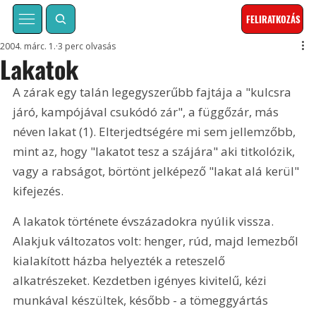
FELIRATKOZÁS
2004. márc. 1.
3 perc olvasás
Lakatok
A zárak egy talán legegyszerűbb fajtája a "kulcsra 
járó, kampójával csukódó zár", a függőzár, más 
néven lakat (1). Elterjedtségére mi sem jellemzőbb, 
mint az, hogy "lakatot tesz a szájára" aki titkolózik, 
vagy a rabságot, börtönt jelképező "lakat alá kerül" 
kifejezés.
A lakatok története évszázadokra nyúlik vissza. 
Alakjuk változatos volt: henger, rúd, majd lemezből 
kialakított házba helyezték a reteszelő 
alkatrészeket. Kezdetben igényes kivitelű, kézi 
munkával készültek, később - a tömeggyártás 