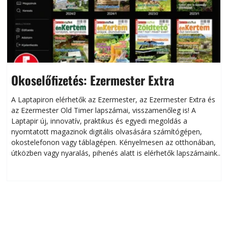
Okoselőfizetés: Ezermester Extra
A Laptapiron elérhetők az Ezermester, az Ezermester Extra és
az Ezermester Old Timer lapszámai, visszamenőleg is! A
Laptapir új, innovatív, praktikus és egyedi megoldás a
L
nyomtatott magazinok digitális olvasására számítógépen,
okostelefonon vagy táblagépen. Kényelmesen az otthonában,
útközben vagy nyaralás, pihenés alatt is elérhetők lapszámaink.
ú
Bárhol, bármikor, akár külföldön élve vagy dolgozva is
B
olvashatók az Ezermester lapszámai. A Laptapir kényelmes
megoldás, mert: – t