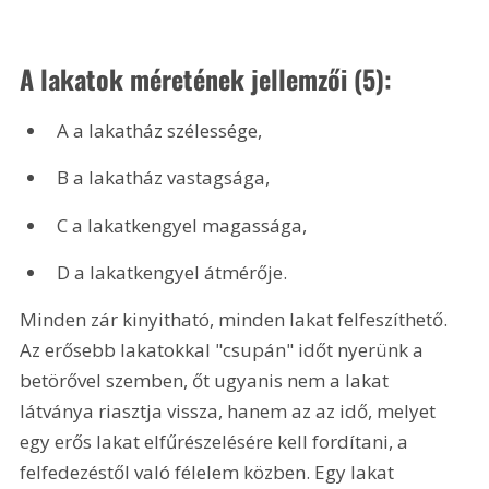
A lakatok méretének jellemzői (5):
A a lakatház szélessége,
B a lakatház vastagsága,
C a lakatkengyel magassága,
D a lakatkengyel átmérője.
Minden zár kinyitható, minden lakat felfeszíthető. 
Az erősebb lakatokkal "csupán" időt nyerünk a 
betörővel szemben, őt ugyanis nem a lakat 
látványa riasztja vissza, hanem az az idő, melyet 
egy erős lakat elfűrészelésére kell fordítani, a 
felfedezéstől való félelem közben. Egy lakat 