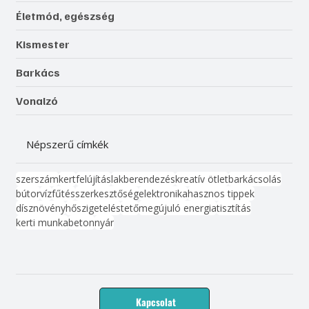
Életmód, egészség
Kismester
Barkács
Vonalzó
Népszerű címkék
szerszám
kert
felújítás
lakberendezés
kreatív ötlet
barkácsolás
bútor
víz
fűtés
szerkesztőség
elektronika
hasznos tippek
dísznövény
hőszigetelés
tető
megújuló energia
tisztítás
kerti munka
beton
nyár
Kapcsolat