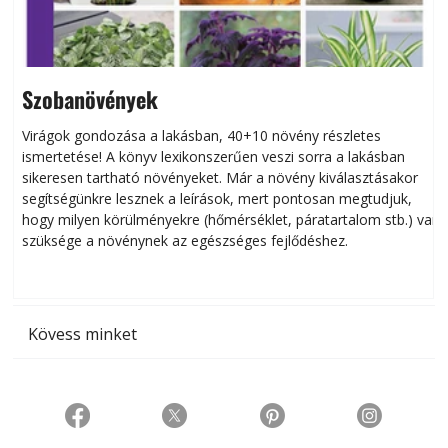
Szobanövények
Virágok gondozása a lakásban, 40+10 növény részletes
ismertetése! A könyv lexikonszerűen veszi sorra a lakásban
s
sikeresen tart­ha­tó növényeket. Már a növény kiválasztásakor
h
segítségünkre lesznek a leírások, mert pontosan megtudjuk,
k
hogy milyen körülményekre (hőmérséklet, páratartalom stb.) van
szüksége a növénynek az egészséges fejlődéshez.
t
Kövess minket