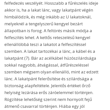
felfedezés veszélyét. Hosszabb a fűrészelés ideje 
akkor is, ha a lakat lánc, vagy lakatpánt végén 
himbálódzik, és még inkább az U lakatoknál, 
melyeknél a tengelyszerű kengyel bezárt 
állapotban is forog. A feltörés másik módja a 
felfeszítés lehet. A kettős reteszelésű kengyel 
ellenállóbbá teszi a lakatot a felfeszítéssel 
szemben. A lakat tartozékai a lánc, a kábel és a 
lakatpánt (7). Bár az acélkábel húzószilárdsága 
sokkal nagyobb, átvágással, átfűrészeléssel 
szemben mégsem olyan ellenálló, mint az edzett 
lánc. A lakatpánt felerősítése és szilárdsága a 
biztonság alapfeltétele. Jelentős értéket őrző 
helyiség lezárása erős záróelemmel történjen. 
Rögzítése lehetőség szerint nem hornyolt fejű 
átmenő csavarral történjen. Hiába egy jól 