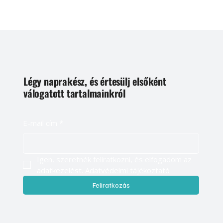
Légy naprakész, és értesülj elsőként
válogatott tartalmainkról
E-mail cím
*
Igen, szeretnék feliratkozni, és elfogadom az 
adatkezelést. 
Adatvédelmi tájékoztató
Feliratkozás