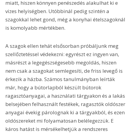
miatt, hiszen könnyen penészedés alakulhat ki e 
vizes helyiségben. Utóbbinál pedig szintén a 
szagokkal lehet gond, még a konyhai ételszagoknál 
is komolyabb mértékben.
A szagok ellen tehát elsősorban próbáljunk meg 
szellőztetéssel védekezni: egyrészt ez ingyen van, 
másrészt a legegészségesebb megoldás, hiszen 
nem csak a szagokat semlegesíti, de friss levegő is 
érkezik a házba. Számos tanulmányban leírták 
már, hogy a bútorlapból készült bútorok 
ragasztóanyagai, a használati tárgyakon és a lakás 
belsejében felhasznált festékek, ragasztók oldószer 
anyagai évekig párolognak ki a tárgyakból, és ezen 
oldószereket mi folyamatosan belélegezzük. E 
káros hatást is mérsékelhetjük a rendszeres 