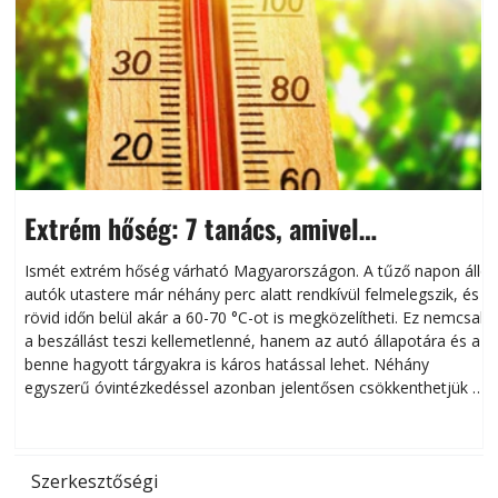
Extrém hőség: 7 tanács, amivel
megóvhatjuk autónkat a nyári károktól
Ismét extrém hőség várható Magyarországon. A tűző napon álló
autók utastere már néhány perc alatt rendkívül felmelegszik, és
rövid időn belül akár a 60-70 °C-ot is megközelítheti. Ez nemcsak
n
a beszállást teszi kellemetlenné, hanem az autó állapotára és a
benne hagyott tárgyakra is káros hatással lehet. Néhány
egyszerű óvintézkedéssel azonban jelentősen csökkenthetjük a
hőség káros hatásait.
l
Szerkesztőségi