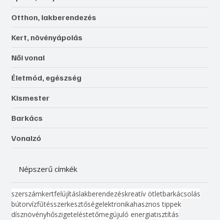
Otthon, lakberendezés
Kert, növényápolás
Női vonal
Életmód, egészség
Kismester
Barkács
Vonalzó
Népszerű címkék
szerszám
kert
felújítás
lakberendezés
kreatív ötlet
barkácsolás
bútor
víz
fűtés
szerkesztőség
elektronika
hasznos tippek
dísznövény
hőszigetelés
tető
megújuló energia
tisztítás