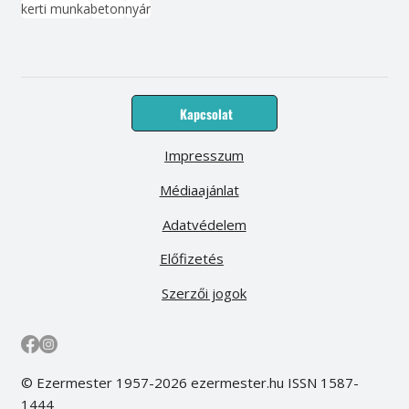
kerti munka
beton
nyár
Kapcsolat
Impresszum
Médiaajánlat
Adatvédelem
Előfizetés
Szerzői jogok
© Ezermester 1957-2026 ezermester.hu ISSN 1587-
1444