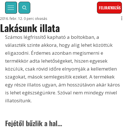
FELIRATKOZÁS
2016. febr. 12.
3 perc olvasás
Lakásunk illata
Számos légfrissítő kapható a boltokban, a 
választék szinte akkora, hogy alig lehet közöttük 
eligazodni. Érdemes azonban megismerni e 
termékkör adta lehetőségeket, hiszen egyesek 
közülük, csak rövid időre elnyomják a kellemetlen 
szagokat, mások semlegesítik ezeket. A termékek 
egy része illatos ugyan, ám hosszútávon akár káros 
is lehet egészségünkre. Szóval nem mindegy mivel 
illatosítunk.
Fejétől bűzlik a hal…