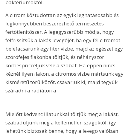
baktériumoktól.
A citrom köztudottan az egyik leghatásosabb és 
legkönnyebben beszerezhető természetes 
fertőtlenítőszer. A legegyszerűbb módja, hogy 
felfrissítsük a lakás levegőjét, ha egy fél citromot 
belefacsarunk egy liter vízbe, majd az egészet egy 
szórófejes flakonba töltjük, és néhányszor 
körbespricceljük vele a szobát. Ha éppen nincs 
kéznél ilyen flakon, a citromos vízbe mártsunk egy 
kisméretű törülközőt, csavarjuk ki, majd tegyük 
száradni a radiátorra.
Mielőtt kedvenc illatunkkal töltjük meg a lakást, 
szabaduljunk meg a kellemetlen szagoktól, így 
lehetünk biztosak benne, hogy a levegő valóban 