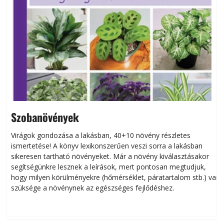
Szobanövények
Virágok gondozása a lakásban, 40+10 növény részletes
ismertetése! A könyv lexikonszerűen veszi sorra a lakásban
s
sikeresen tart­ha­tó növényeket. Már a növény kiválasztásakor
h
segítségünkre lesznek a leírások, mert pontosan megtudjuk,
k
hogy milyen körülményekre (hőmérséklet, páratartalom stb.) van
szüksége a növénynek az egészséges fejlődéshez.
t