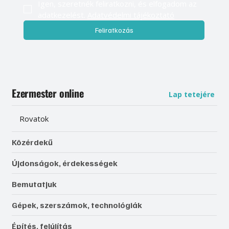
Igen, szeretnék feliratkozni, és elfogadom az 
adatkezelést. 
Adatvédelmi tájékoztató
Feliratkozás
Ezermester online
Lap tetejére
Rovatok
Közérdekű
Újdonságok, érdekességek
Bemutatjuk
Gépek, szerszámok, technológiák
Építés, felújítás