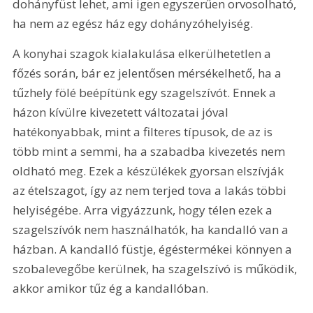
dohányfüst lehet, ami igen egyszerűen orvosolható, 
ha nem az egész ház egy dohányzóhelyiség.
A konyhai szagok kialakulása elkerülhetetlen a 
főzés során, bár ez jelentősen mérsékelhető, ha a 
tűzhely fölé beépítünk egy szagelszívót. Ennek a 
házon kívülre kivezetett változatai jóval 
hatékonyabbak, mint a filteres típusok, de az is 
több mint a semmi, ha a szabadba kivezetés nem 
oldható meg. Ezek a készülékek gyorsan elszívják 
az ételszagot, így az nem terjed tova a lakás többi 
helyiségébe. Arra vigyázzunk, hogy télen ezek a 
szagelszívók nem használhatók, ha kandalló van a 
házban. A kandalló füstje, égéstermékei könnyen a 
szobalevegőbe kerülnek, ha szagelszívó is működik, 
akkor amikor tűz ég a kandallóban.