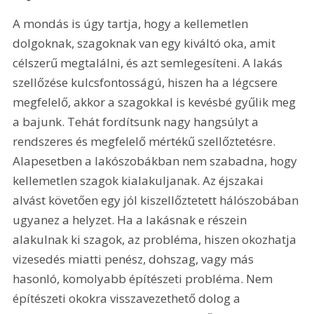
A mondás is úgy tartja, hogy a kellemetlen 
dolgoknak, szagoknak van egy kiváltó oka, amit 
célszerű megtalálni, és azt semlegesíteni. A lakás 
szellőzése kulcsfontosságú, hiszen ha a légcsere 
megfelelő, akkor a szagokkal is kevésbé gyűlik meg 
a bajunk. Tehát fordítsunk nagy hangsúlyt a 
rendszeres és megfelelő mértékű szellőztetésre. 
Alapesetben a lakószobákban nem szabadna, hogy 
kellemetlen szagok kialakuljanak. Az éjszakai 
alvást követően egy jól kiszellőztetett hálószobában 
ugyanez a helyzet. Ha a lakásnak e részein 
alakulnak ki szagok, az probléma, hiszen okozhatja 
vizesedés miatti penész, dohszag, vagy más 
hasonló, komolyabb építészeti probléma. Nem 
építészeti okokra visszavezethető dolog a 