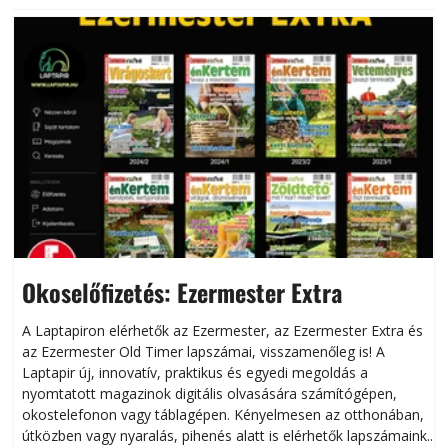
Okoselőfizetés: Ezermester Extra
A Laptapiron elérhetők az Ezermester, az Ezermester Extra és
az Ezermester Old Timer lapszámai, visszamenőleg is! A
Laptapir új, innovatív, praktikus és egyedi megoldás a
L
nyomtatott magazinok digitális olvasására számítógépen,
okostelefonon vagy táblagépen. Kényelmesen az otthonában,
útközben vagy nyaralás, pihenés alatt is elérhetők lapszámaink.
ú