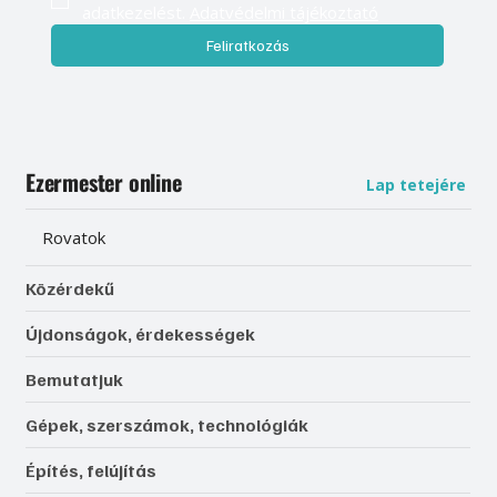
adatkezelést. 
Adatvédelmi tájékoztató
Feliratkozás
Ezermester online
Lap tetejére
Rovatok
Közérdekű
Újdonságok, érdekességek
Bemutatjuk
Gépek, szerszámok, technológiák
Építés, felújítás