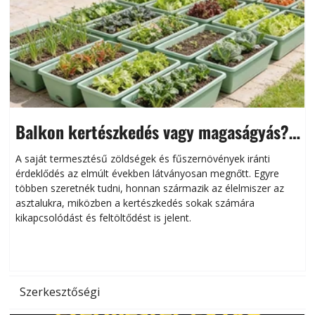
Balkon kertészkedés vagy magaságyás?
Helytakarékos kertészkedés
A saját termesztésű zöldségek és fűszernövények iránti
érdeklődés az elmúlt években látványosan megnőtt. Egyre
többen szeretnék tudni, honnan származik az élelmiszer az
l
asztalukra, miközben a kertészkedés sokak számára
kikapcsolódást és feltöltődést is jelent.
é
d
Szerkesztőségi