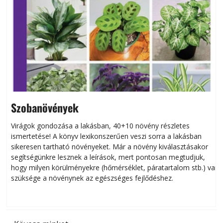
Szobanövények
Virágok gondozása a lakásban, 40+10 növény részletes
ismertetése! A könyv lexikonszerűen veszi sorra a lakásban
s
sikeresen tart­ha­tó növényeket. Már a növény kiválasztásakor
h
segítségünkre lesznek a leírások, mert pontosan megtudjuk,
k
hogy milyen körülményekre (hőmérséklet, páratartalom stb.) van
szüksége a növénynek az egészséges fejlődéshez.
t