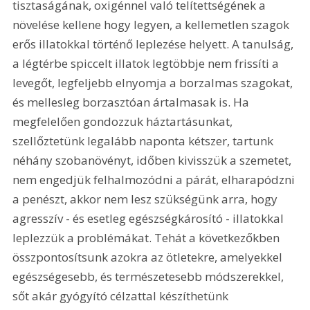
tisztaságának, oxigénnel való telítettségének a 
növelése kellene hogy legyen, a kellemetlen szagok 
erős illatokkal történő leplezése helyett. A tanulság, 
a légtérbe spiccelt illatok legtöbbje nem frissíti a 
levegőt, legfeljebb elnyomja a borzalmas szagokat, 
és mellesleg borzasztóan ártalmasak is. Ha 
megfelelően gondozzuk háztartásunkat, 
szellőztetünk legalább naponta kétszer, tartunk 
néhány szobanövényt, időben kivisszük a szemetet, 
nem engedjük felhalmozódni a párát, elharapódzni 
a penészt, akkor nem lesz szükségünk arra, hogy 
agresszív - és esetleg egészségkárosító - illatokkal 
leplezzük a problémákat. Tehát a következőkben 
összpontosítsunk azokra az ötletekre, amelyekkel 
egészségesebb, és természetesebb módszerekkel, 
sőt akár gyógyító célzattal készíthetünk 