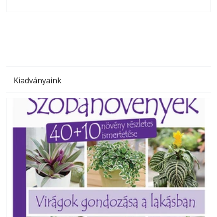
olvashatók az Ezermester lapszámai. A Laptapir kényelmes
megoldás, mert: – t
Kiadványaink