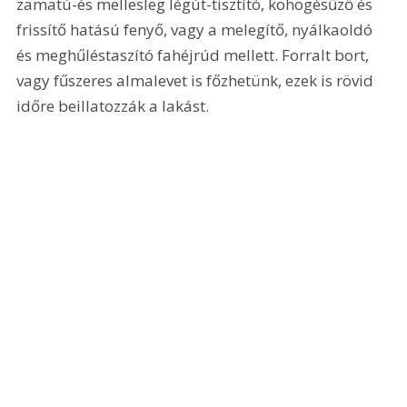
zamatú-és mellesleg légút-tisztító, köhögésűző és 
frissítő hatású fenyő, vagy a melegítő, nyálkaoldó 
és meghűléstaszító fahéjrúd mellett. Forralt bort, 
vagy fűszeres almalevet is főzhetünk, ezek is rövid 
időre beillatozzák a lakást.