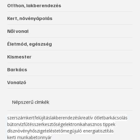
Otthon, lakberendezés
Kert, növényápolás
Női vonal
Életmód, egészség
Kismester
Barkács
Vonalzó
Népszerű címkék
szerszám
kert
felújítás
lakberendezés
kreatív ötlet
barkácsolás
bútor
víz
fűtés
szerkesztőség
elektronika
hasznos tippek
dísznövény
hőszigetelés
tető
megújuló energia
tisztítás
kerti munka
beton
nyár