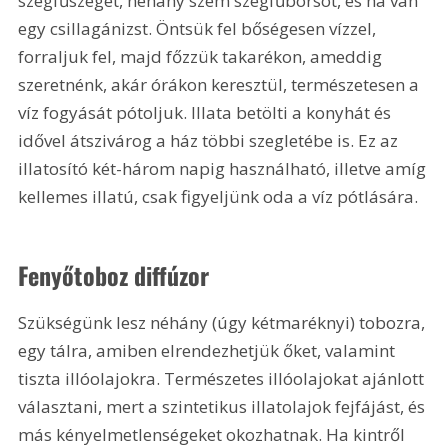
szegfűszeget, néhány szem szegfűborsot, és ha van 
egy csillagánizst. Öntsük fel bőségesen vízzel, 
forraljuk fel, majd főzzük takarékon, ameddig 
szeretnénk, akár órákon keresztül, természetesen a 
víz fogyását pótoljuk. Illata betölti a konyhát és 
idővel átszivárog a ház többi szegletébe is. Ez az 
illatosító két-három napig használható, illetve amíg 
kellemes illatú, csak figyeljünk oda a víz pótlására.
Fenyőtoboz diffúzor
Szükségünk lesz néhány (úgy kétmaréknyi) tobozra, 
egy tálra, amiben elrendezhetjük őket, valamint 
tiszta illóolajokra. Természetes illóolajokat ajánlott 
választani, mert a szintetikus illatolajok fejfájást, és 
más kényelmetlenségeket okozhatnak. Ha kintről 