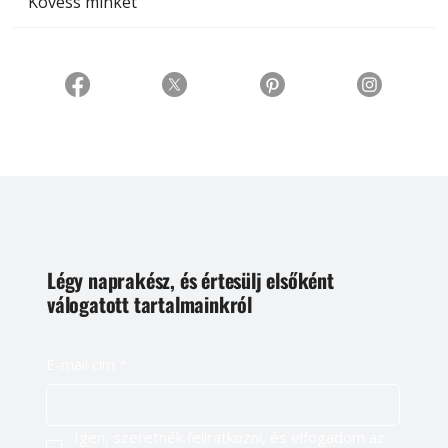
Kövess minket
Légy naprakész, és értesülj elsőként
válogatott tartalmainkról
E-mail cím
*
Igen, szeretnék feliratkozni, és elfogadom az 