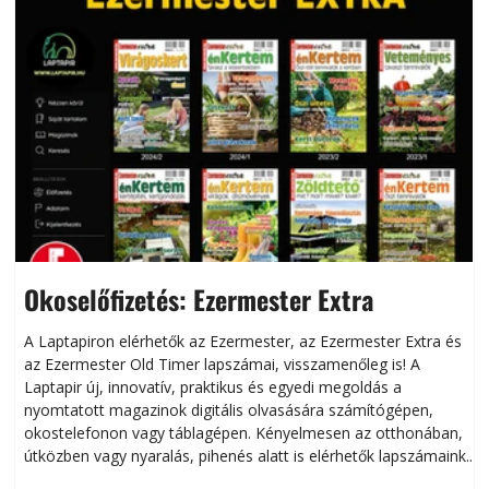
Okoselőfizetés: Ezermester Extra
A Laptapiron elérhetők az Ezermester, az Ezermester Extra és
az Ezermester Old Timer lapszámai, visszamenőleg is! A
Laptapir új, innovatív, praktikus és egyedi megoldás a
L
nyomtatott magazinok digitális olvasására számítógépen,
okostelefonon vagy táblagépen. Kényelmesen az otthonában,
útközben vagy nyaralás, pihenés alatt is elérhetők lapszámaink.
ú
Bárhol, bármikor, akár külföldön élve vagy dolgozva is
B