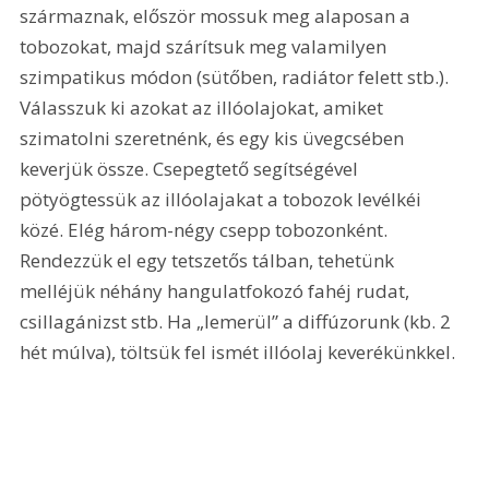
származnak, először mossuk meg alaposan a 
tobozokat, majd szárítsuk meg valamilyen 
szimpatikus módon (sütőben, radiátor felett stb.). 
Válasszuk ki azokat az illóolajokat, amiket 
szimatolni szeretnénk, és egy kis üvegcsében 
keverjük össze. Csepegtető segítségével 
pötyögtessük az illóolajakat a tobozok levélkéi 
közé. Elég három-négy csepp tobozonként. 
Rendezzük el egy tetszetős tálban, tehetünk 
melléjük néhány hangulatfokozó fahéj rudat, 
csillagánizst stb. Ha „lemerül” a diffúzorunk (kb. 2 
hét múlva), töltsük fel ismét illóolaj keverékünkkel.