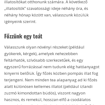
illatosítókat otthonunk számára. A következő 
„illatosítók” szavatossági ideje néhány óra, és 
néhány hónap között van, válasszunk közülük 
igényeink szerint. 
Főzzünk egy teát
Válasszunk olyan növényi részeket (például 
gyökerek, kérgek), amelyek nehezebben 
feltárhatók, szívósabb szerkezetűek, és egy 
egyszerű forrázással nem tudunk elég hatóanyagot 
kinyerni belőlük. Így főzés közben pompás illat fog 
terjengeni. Nem minden tea alapanyag ad ki főzés 
alatt különösen kellemes illatot (például izlandi 
zuzmó kimondottan büdös), viszont nagyon 
hasznos, és remekül, hosszan elfő a csodálatos 