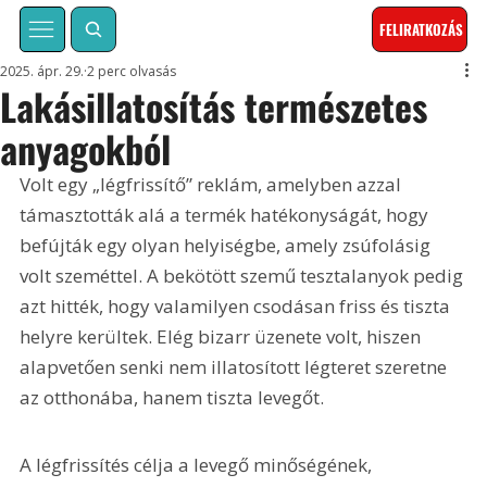
FELIRATKOZÁS
2025. ápr. 29.
2 perc olvasás
Lakásillatosítás természetes
anyagokból
Volt egy „légfrissítő” reklám, amelyben azzal 
támasztották alá a termék hatékonyságát, hogy 
befújták egy olyan helyiségbe, amely zsúfolásig 
volt szeméttel. A bekötött szemű tesztalanyok pedig 
azt hitték, hogy valamilyen csodásan friss és tiszta 
helyre kerültek. Elég bizarr üzenete volt, hiszen 
alapvetően senki nem illatosított légteret szeretne 
az otthonába, hanem tiszta levegőt.
A légfrissítés célja a levegő minőségének, 