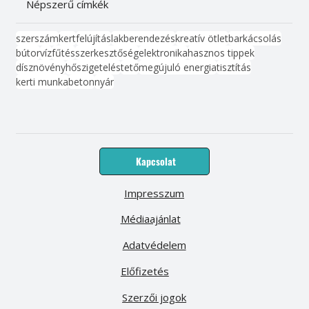
Népszerű címkék
szerszám
kert
felújítás
lakberendezés
kreatív ötlet
barkácsolás
bútor
víz
fűtés
szerkesztőség
elektronika
hasznos tippek
dísznövény
hőszigetelés
tető
megújuló energia
tisztítás
kerti munka
beton
nyár
Kapcsolat
Impresszum
Médiaajánlat
Adatvédelem
Előfizetés
Szerzői jogok