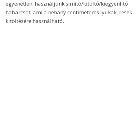
egyenetlen, használjunk simító/kitöltő/kiegyenlítő 
habarcsot, ami a néhány centiméteres lyukak, rések 
kitöltésére használható.