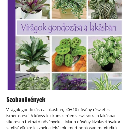
Szobanövények
Virágok gondozása a lakásban, 40+10 növény részletes
ismertetése! A könyv lexikonszerűen veszi sorra a lakásban
s
sikeresen tart­ha­tó növényeket. Már a növény kiválasztásakor
h
segítségünkre lesznek a leírások, mert pontosan megtudjuk,
k