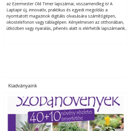
az Ezermester Old Timer lapszámai, visszamenőleg is! A
Laptapir új, innovatív, praktikus és egyedi megoldás a
L
nyomtatott magazinok digitális olvasására számítógépen,
okostelefonon vagy táblagépen. Kényelmesen az otthonában,
útközben vagy nyaralás, pihenés alatt is elérhetők lapszámaink.
ú
Bárhol, bármikor, akár külföldön élve vagy dolgozva is
B
olvashatók az Ezermester lapszámai. A Laptapir kényelmes
megoldás, mert: – t
Kiadványaink