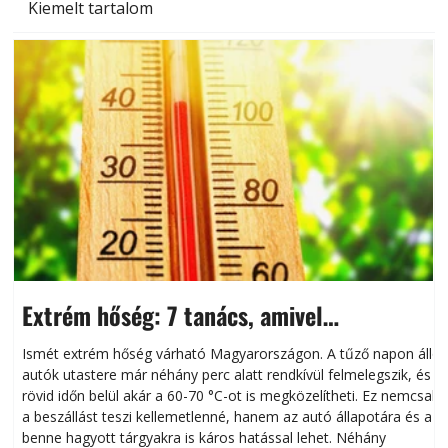
Kiemelt tartalom
Extrém hőség: 7 tanács, amivel
megóvhatjuk autónkat a nyári károktól
Ismét extrém hőség várható Magyarországon. A tűző napon álló
autók utastere már néhány perc alatt rendkívül felmelegszik, és
rövid időn belül akár a 60-70 °C-ot is megközelítheti. Ez nemcsak
n
a beszállást teszi kellemetlenné, hanem az autó állapotára és a
benne hagyott tárgyakra is káros hatással lehet. Néhány