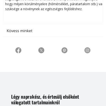
hogy milyen körülményekre (hőmérséklet, páratartalom stb.) van
szüksége a növénynek az egészséges fejlődéshez.
t
Kövess minket
Légy naprakész, és értesülj elsőként
válogatott tartalmainkról