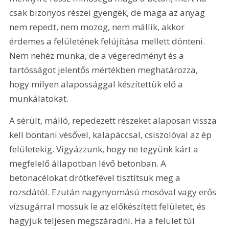
csak bizonyos részei gyengék, de maga az anyag 
nem repedt, nem mozog, nem mállik, akkor 
érdemes a felületének felújítása mellett dönteni. 
Nem nehéz munka, de a végeredményt és a 
tartósságot jelentős mértékben meghatározza, 
hogy milyen alapossággal készítettük elő a 
munkálatokat.
A sérült, málló, repedezett részeket alaposan vissza 
kell bontani vésővel, kalapáccsal, csiszolóval az ép 
felületekig. Vigyázzunk, hogy ne tegyünk kárt a 
megfelelő állapotban lévő betonban. A 
betonacélokat drótkefével tisztítsuk meg a 
rozsdától. Ezután nagynyomású mosóval vagy erős 
vízsugárral mossuk le az előkészített felületet, és 
hagyjuk teljesen megszáradni. Ha a felület túl 