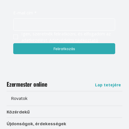
E-mail cím
*
Igen, szeretnék feliratkozni, és elfogadom az 
adatkezelést. 
Adatvédelmi tájékoztató
Feliratkozás
Ezermester online
Lap tetejére
Rovatok
Közérdekű
Újdonságok, érdekességek