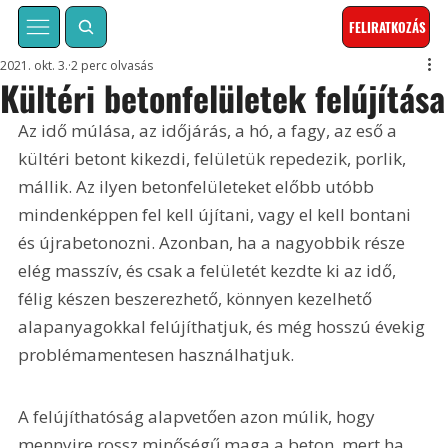
FELIRATKOZÁS
2021. okt. 3.
2 perc olvasás
Kültéri betonfelületek felújítása
Az idő múlása, az időjárás, a hó, a fagy, az eső a 
kültéri betont kikezdi, felületük repedezik, porlik, 
mállik. Az ilyen betonfelületeket előbb utóbb 
mindenképpen fel kell újítani, vagy el kell bontani 
és újrabetonozni. Azonban, ha a nagyobbik része 
elég masszív, és csak a felületét kezdte ki az idő, 
félig készen beszerezhető, könnyen kezelhető 
alapanyagokkal felújíthatjuk, és még hosszú évekig 
problémamentesen használhatjuk.
A felújíthatóság alapvetően azon múlik, hogy 
mennyire rossz minőségű maga a beton, mert ha 