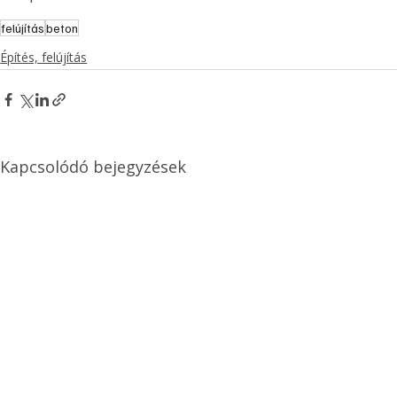
felújítás
beton
Építés, felújítás
Kapcsolódó bejegyzések