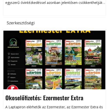
egyszerű óvintézkedéssel azonban jelentősen csökkenthetjük a
hőség káros hatásait.
l
Szerkesztőségi
Okoselőfizetés: Ezermester Extra
A Laptapiron elérhetők az Ezermester, az Ezermester Extra és