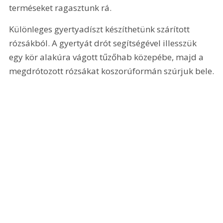
terméseket ragasztunk rá. 
Különleges gyertyadíszt készíthetünk szárított 
rózsákból. A gyertyát drót segítségével illesszük 
egy kör alakúra vágott tűzőhab közepébe, majd a 
megdrótozott rózsákat koszorúformán szúrjuk bele.