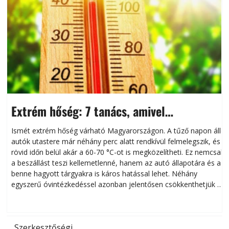
Extrém hőség: 7 tanács, amivel
megóvhatjuk autónkat a nyári károktól
Ismét extrém hőség várható Magyarországon. A tűző napon álló
autók utastere már néhány perc alatt rendkívül felmelegszik, és
rövid időn belül akár a 60-70 °C-ot is megközelítheti. Ez nemcsak
n
a beszállást teszi kellemetlenné, hanem az autó állapotára és a
benne hagyott tárgyakra is káros hatással lehet. Néhány
egyszerű óvintézkedéssel azonban jelentősen csökkenthetjük a
hőség káros hatásait.
l
Szerkesztőségi