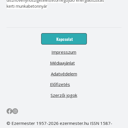
dísznövény
hőszigetelés
tető
megújuló energia
tisztítás
kerti munka
beton
nyár
Kapcsolat
Impresszum
Médiaajánlat
Adatvédelem
Előfizetés
Szerzői jogok
© Ezermester 1957-2026 ezermester.hu ISSN 1587-