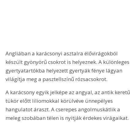
Angliában a karácsonyi asztalra élővirágokból 
készült gyönyörű csokrot is helyeznek. A különleges 
gyertyatartókba helyezett gyertyák fénye lágyan 
világítja meg a pasztellszínű rózsacsokrot.
A karácsony egyik jelképe az angyal, az antik keretű 
tükör előtt liliomokkal körülvéve ünnepélyes 
hangulatot áraszt. A cserepes angolmuskátlik a 
meleg szobában télen is nyitják érdekes virágaikat. 