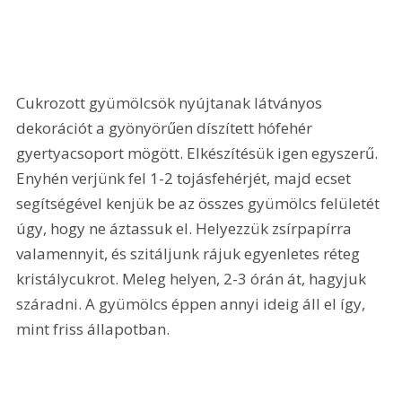
Cukrozott gyümölcsök nyújtanak látványos 
dekorációt a gyönyörűen díszített hófehér 
gyertyacsoport mögött. Elkészítésük igen egyszerű. 
Enyhén verjünk fel 1-2 tojásfehérjét, majd ecset 
segítségével kenjük be az összes gyümölcs felületét 
úgy, hogy ne áztassuk el. Helyezzük zsírpapírra 
valamennyit, és szitáljunk rájuk egyenletes réteg 
kristálycukrot. Meleg helyen, 2-3 órán át, hagyjuk 
száradni. A gyümölcs éppen annyi ideig áll el így, 
mint friss állapotban.