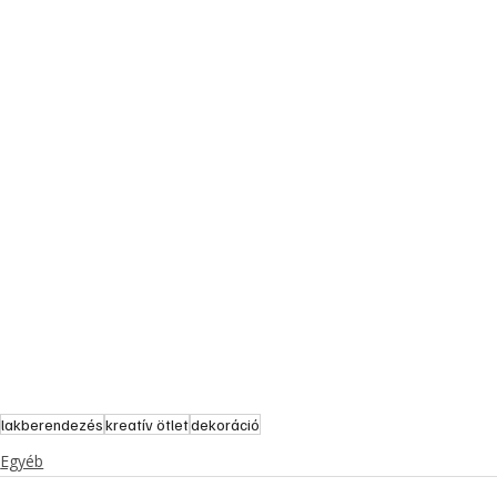
lakberendezés
kreatív ötlet
dekoráció
Egyéb