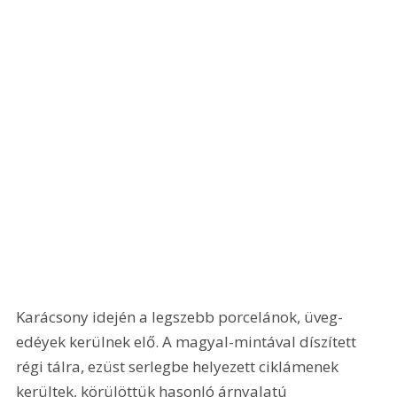
Karácsony idején a legszebb porcelánok, üveg-
edéyek kerülnek elő. A magyal-mintával díszített 
régi tálra, ezüst serlegbe helyezett ciklámenek 
kerültek, körülöttük hasonló árnyalatú 