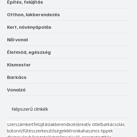
Építés, felújítás
Otthon, lakberendezés
Kert, növényápolás
Női vonal
Életmód, egészség
Kismester
Barkács
Vonalzó
Népszerű címkék
szerszám
kert
felújítás
lakberendezés
kreatív ötlet
barkácsolás
bútor
víz
fűtés
szerkesztőség
elektronika
hasznos tippek