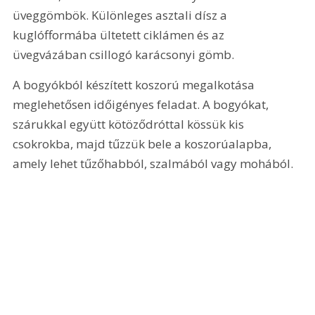
üveggömbök. Különleges asztali dísz a 
kuglófformába ültetett ciklámen és az 
üvegvázában csillogó karácsonyi gömb.
A bogyókból készített koszorú megalkotása 
meglehetősen időigényes feladat. A bogyókat, 
szárukkal együtt kötöződróttal kössük kis 
csokrokba, majd tűzzük bele a koszorúalapba, 
amely lehet tűzőhabból, szalmából vagy mohából.