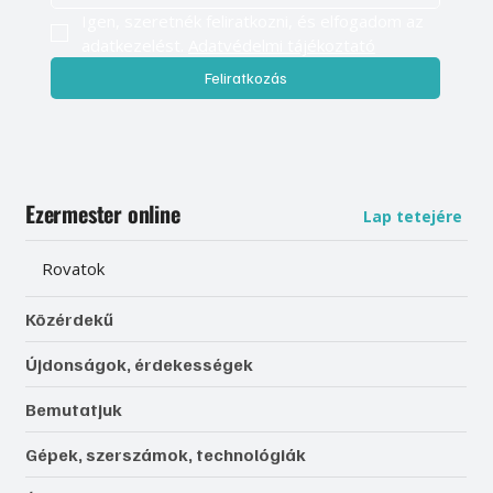
Igen, szeretnék feliratkozni, és elfogadom az 
adatkezelést. 
Adatvédelmi tájékoztató
Feliratkozás
Ezermester online
Lap tetejére
Rovatok
Közérdekű
Újdonságok, érdekességek
Bemutatjuk
Gépek, szerszámok, technológiák