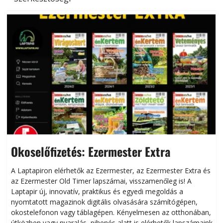
Okoselőfizetés: Ezermester Extra
A Laptapiron elérhetők az Ezermester, az Ezermester Extra és
az Ezermester Old Timer lapszámai, visszamenőleg is! A
Laptapir új, innovatív, praktikus és egyedi megoldás a
L
nyomtatott magazinok digitális olvasására számítógépen,
okostelefonon vagy táblagépen. Kényelmesen az otthonában,
útközben vagy nyaralás, pihenés alatt is elérhetők lapszámaink.
ú