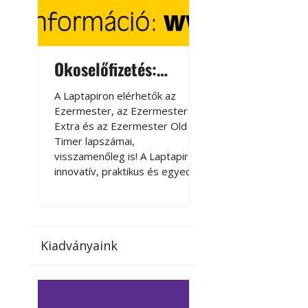
Okoselőfizetés:
Okoselőfizetés
Ezermester Extra
A Laptapiron elérhetők az
A Laptapiron elérhető
Ezermester, az Ezermester
Ezermester, az Ezer
Extra és az Ezermester Old
Extra és az Ezermest
Timer lapszámai,
Timer lapszámai,
visszamenőleg is! A Laptapir új,
visszamenőleg is! A La
innovatív, praktikus és egyedi
innovatív, praktikus 
megoldás a nyomtatott
megoldás a nyomtato
magazinok digitális olvasására
magazinok digitális o
számítógépen, okostelefonon
számítógépen, okost
vagy táblagépen. Kényelmesen
vagy táblagépen. Ké
Kiadványaink
az otthonában, útközben vagy
az otthonában, útköz
nyaralás, pihenés alatt is
nyaralás, pihenés alat
elérhetők lapszámaink. Bárhol,
elérhetők lapszámaink
bármikor, akár külföldön élve
bármikor, akár külföld
vagy dolgozva is olvashatók az
vagy dolgozva is olv