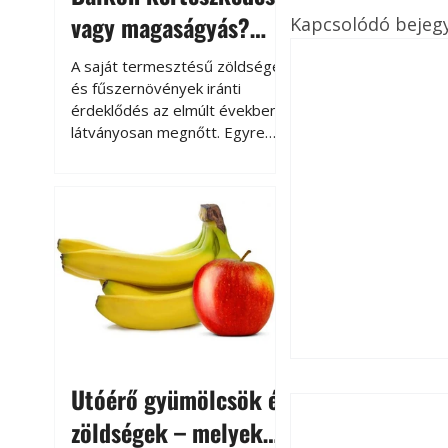
vagy magaságyás?
Kapcsolódó bejeg
Helytakarékos
A saját termesztésű zöldségek
kertészkedés
és fűszernövények iránti
érdeklődés az elmúlt években
látványosan megnőtt. Egyre
többen szeretnék tudni, honnan
származik az élelmiszer az
asztalukra, miközben a
kertészkedés sokak számára
kikapcsolódást és feltöltődést
is jelent.
Utóérő gyümölcsök és
zöldségek – melyek