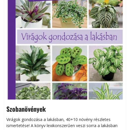
Szobanövények
Virágok gondozása a lakásban, 40+10 növény részletes
ismertetése! A könyv lexikonszerűen veszi sorra a lakásban
s