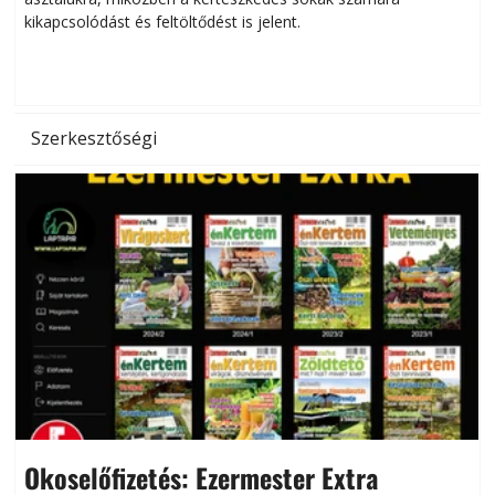
kikapcsolódást és feltöltődést is jelent.
é
d
Szerkesztőségi
Okoselőfizetés: Ezermester Extra