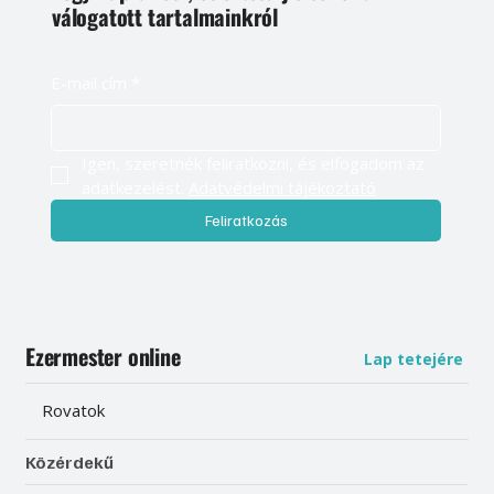
válogatott tartalmainkról
E-mail cím
*
Igen, szeretnék feliratkozni, és elfogadom az 
adatkezelést. 
Adatvédelmi tájékoztató
Feliratkozás
Ezermester online
Lap tetejére
Rovatok
Közérdekű