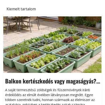
Kiemelt tartalom
Balkon kertészkedés vagy magaságyás?
Helytakarékos kertészkedés
A saját termesztésű zöldségek és fűszernövények iránti
érdeklődés az elmúlt években látványosan megnőtt. Egyre
többen szeretnék tudni, honnan származik az élelmiszer az
l
asztalukra, miközben a kertészkedés sokak számára