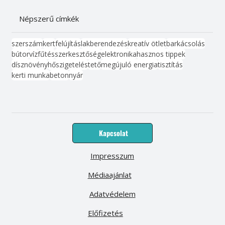
Népszerű címkék
szerszám
kert
felújítás
lakberendezés
kreatív ötlet
barkácsolás
bútor
víz
fűtés
szerkesztőség
elektronika
hasznos tippek
dísznövény
hőszigetelés
tető
megújuló energia
tisztítás
kerti munka
beton
nyár
Kapcsolat
Impresszum
Médiaajánlat
Adatvédelem
Előfizetés