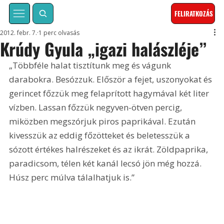
FELIRATKOZÁS
2012. febr. 7.
1 perc olvasás
Krúdy Gyula „igazi halászléje”
„Többféle halat tisztítunk meg és vágunk 
darabokra. Besózzuk. Először a fejet, uszonyokat és 
gerincet főzzük meg felaprított hagymával két liter 
vízben. Lassan főzzük negyven-ötven percig, 
miközben megszórjuk piros paprikával. Ezután 
kivesszük az eddig főzötteket és beletesszük a 
sózott értékes halrészeket és az ikrát. Zöldpaprika, 
paradicsom, télen két kanál lecsó jön még hozzá. 
Húsz perc múlva tálalhatjuk is.”