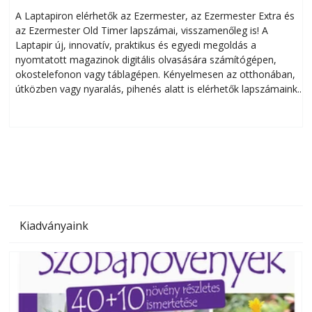
A Laptapiron elérhetők az Ezermester, az Ezermester Extra és
az Ezermester Old Timer lapszámai, visszamenőleg is! A
Laptapir új, innovatív, praktikus és egyedi megoldás a
L
nyomtatott magazinok digitális olvasására számítógépen,
okostelefonon vagy táblagépen. Kényelmesen az otthonában,
útközben vagy nyaralás, pihenés alatt is elérhetők lapszámaink.
ú
Bárhol, bármikor, akár külföldön élve vagy dolgozva is
B
olvashatók az Ezermester lapszámai. A Laptapir kényelmes
megoldás, mert: – t
Kiadványaink