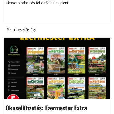
kikapcsolódást és feltöltődést is jelent.
é
d
Szerkesztőségi
Okoselőfizetés: Ezermester Extra