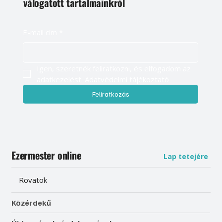
válogatott tartalmainkról
E-mail cím
*
Igen, szeretnék feliratkozni, és elfogadom az 
adatkezelést. 
Adatvédelmi tájékoztató
Feliratkozás
Ezermester online
Lap tetejére
Rovatok
Közérdekű