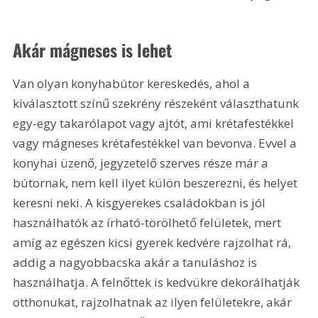
Akár mágneses is lehet
Van olyan konyhabútor kereskedés, ahol a 
kiválasztott színű szekrény részeként választhatunk 
egy-egy takarólapot vagy ajtót, ami krétafestékkel 
vagy mágneses krétafestékkel van bevonva. Evvel a 
konyhai üzenő, jegyzetelő szerves része már a 
bútornak, nem kell ilyet külön beszerezni, és helyet 
keresni neki. A kisgyerekes családokban is jól 
használhatók az írható-törölhető felületek, mert 
amíg az egészen kicsi gyerek kedvére rajzolhat rá, 
addig a nagyobbacska akár a tanuláshoz is 
használhatja. A felnőttek is kedvükre dekorálhatják 
otthonukat, rajzolhatnak az ilyen felületekre, akár 