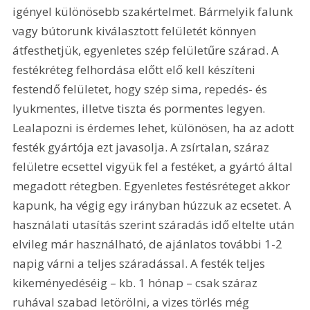
igényel különösebb szakértelmet. Bármelyik falunk 
vagy bútorunk kiválasztott felületét könnyen 
átfesthetjük, egyenletes szép felületűre szárad. A 
festékréteg felhordása előtt elő kell készíteni 
festendő felületet, hogy szép sima, repedés- és 
lyukmentes, illetve tiszta és pormentes legyen. 
Lealapozni is érdemes lehet, különösen, ha az adott 
festék gyártója ezt javasolja. A zsírtalan, száraz 
felületre ecsettel vigyük fel a festéket, a gyártó által 
megadott rétegben. Egyenletes festésréteget akkor 
kapunk, ha végig egy irányban húzzuk az ecsetet. A 
használati utasítás szerint száradás idő eltelte után 
elvileg már használható, de ajánlatos további 1-2 
napig várni a teljes száradással. A festék teljes 
kikeményedéséig – kb. 1 hónap – csak száraz 
ruhával szabad letörölni, a vizes törlés még 