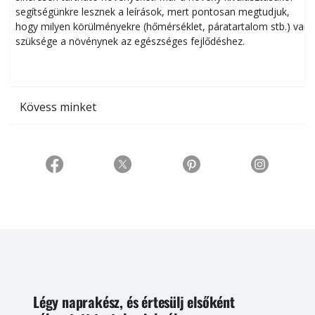
segítségünkre lesznek a leírások, mert pontosan megtudjuk,
k
hogy milyen körülményekre (hőmérséklet, páratartalom stb.) van
szüksége a növénynek az egészséges fejlődéshez.
t
Kövess minket
Légy naprakész, és értesülj elsőként