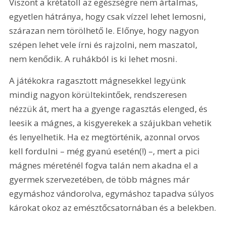
Viszont a krétatoll az egészségre nem ártalmas, 
egyetlen hátránya, hogy csak vízzel lehet lemosni, 
szárazan nem törölhető le. Előnye, hogy nagyon 
szépen lehet vele írni és rajzolni, nem maszatol, 
nem kenődik. A ruhákból is ki lehet mosni.
A játékokra ragasztott mágnesekkel legyünk 
mindig nagyon körültekintőek, rendszeresen 
nézzük át, mert ha a gyenge ragasztás elenged, és 
leesik a mágnes, a kisgyerekek a szájukban vehetik 
és lenyelhetik. Ha ez megtörténik, azonnal orvos 
kell fordulni – még gyanú esetén(!) –, mert a pici 
mágnes méreténél fogva talán nem akadna el a 
gyermek szervezetében, de több mágnes már 
egymáshoz vándorolva, egymáshoz tapadva súlyos 
károkat okoz az emésztőcsatornában és a belekben.