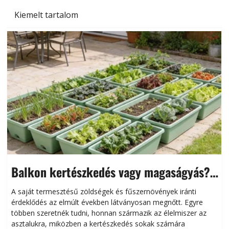
Kiemelt tartalom
Balkon kertészkedés vagy magaságyás?
Helytakarékos kertészkedés
A saját termesztésű zöldségek és fűszernövények iránti
érdeklődés az elmúlt években látványosan megnőtt. Egyre
többen szeretnék tudni, honnan származik az élelmiszer az
l
asztalukra, miközben a kertészkedés sokak számára