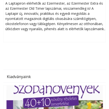
A Laptapiron elérhetők az Ezermester, az Ezermester Extra és
az Ezermester Old Timer lapszámai, visszamenőleg is! A
Laptapir új, innovatív, praktikus és egyedi megoldás a
L
nyomtatott magazinok digitális olvasására számítógépen,
okostelefonon vagy táblagépen. Kényelmesen az otthonában,
útközben vagy nyaralás, pihenés alatt is elérhetők lapszámaink.
ú
Bárhol, bármikor, akár külföldön élve vagy dolgozva is
B
olvashatók az Ezermester lapszámai. A Laptapir kényelmes
megoldás, mert: – t
Kiadványaink