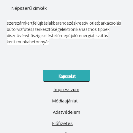
Népszerű címkék
szerszám
kert
felújítás
lakberendezés
kreatív ötlet
barkácsolás
bútor
víz
fűtés
szerkesztőség
elektronika
hasznos tippek
dísznövény
hőszigetelés
tető
megújuló energia
tisztítás
kerti munka
beton
nyár
Kapcsolat
Impresszum
Médiaajánlat
Adatvédelem
Előfizetés