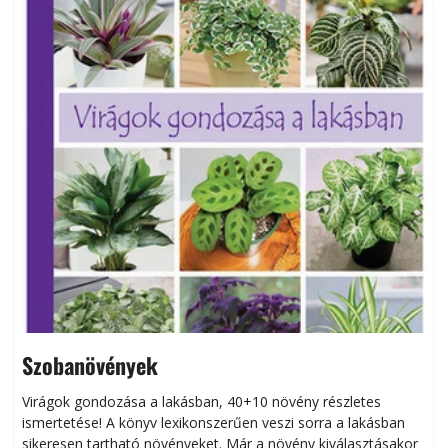
Szobanövények
Virágok gondozása a lakásban, 40+10 növény részletes
ismertetése! A könyv lexikonszerűen veszi sorra a lakásban
s
sikeresen tart­ha­tó növényeket. Már a növény kiválasztásakor
h