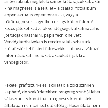
az évszaknak megfelelő színes krétarajzokkal, akár 
– ha mágneses is a felület – a családi fotóalbum 
éppen aktuális képeit tehetik ki, vagy a 
hűtőmágnesek is gyűlhetnek egy külön falon. A 
közös játékot kedvelők vendégségek alkalmával is 
jól tudják használni, papír fecnik helyett. 
Vendéglátóhelyeken is rendre találkozhatunk 
krétafestékkel festett falrészekkel, ahová a változó 
információkat, menüket, akciókat írják ki a 
vendéglősök.
Fekete, grafitszürke és iskolatábla zöld színben 
kapható, de szaküzletekben rengeteg színből lehet 
választani. A kombinált mágneses krétafesték 
általában nem színezhető utólag. Használata nem 