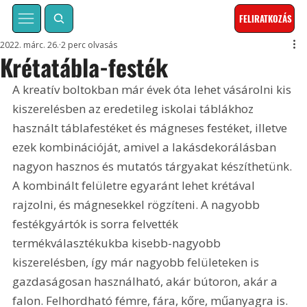
FELIRATKOZÁS
2022. márc. 26.
2 perc olvasás
Krétatábla-festék
A kreatív boltokban már évek óta lehet vásárolni kis 
kiszerelésben az eredetileg iskolai táblákhoz 
használt táblafestéket és mágneses festéket, illetve 
ezek kombinációját, amivel a lakásdekorálásban 
nagyon hasznos és mutatós tárgyakat készíthetünk. 
A kombinált felületre egyaránt lehet krétával 
rajzolni, és mágnesekkel rögzíteni. A nagyobb 
festékgyártók is sorra felvették 
termékválasztékukba kisebb-nagyobb 
kiszerelésben, így már nagyobb felületeken is 
gazdaságosan használható, akár bútoron, akár a 
falon. Felhordható fémre, fára, kőre, műanyagra is.