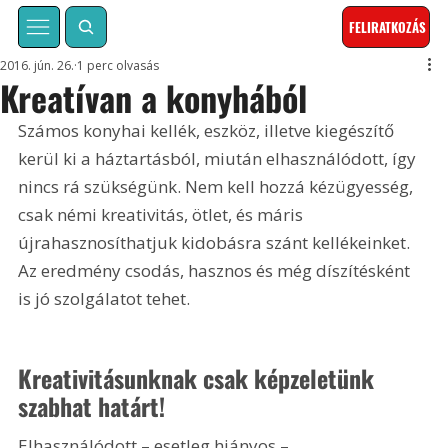
FELIRATKOZÁS
2016. jún. 26.
1 perc olvasás
Kreatívan a konyhából
Számos konyhai kellék, eszköz, illetve kiegészítő 
kerül ki a háztartásból, miután elhasználódott, így 
nincs rá szükségünk. Nem kell hozzá kézügyesség, 
csak némi kreativitás, ötlet, és máris 
újrahasznosíthatjuk kidobásra szánt kellékeinket. 
Az eredmény csodás, hasznos és még díszítésként 
is jó szolgálatot tehet.
Kreativitásunknak csak képzeletünk 
szabhat határt!
Elhasználódott – esetleg hiányos – 