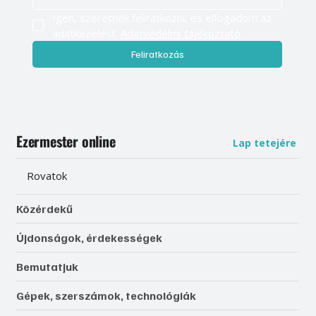
Igen, szeretnék feliratkozni, és elfogadom az 
adatkezelést. 
Adatvédelmi tájékoztató
Feliratkozás
Ezermester online
Lap tetejére
Rovatok
Közérdekű
Újdonságok, érdekességek
Bemutatjuk
Gépek, szerszámok, technológiák