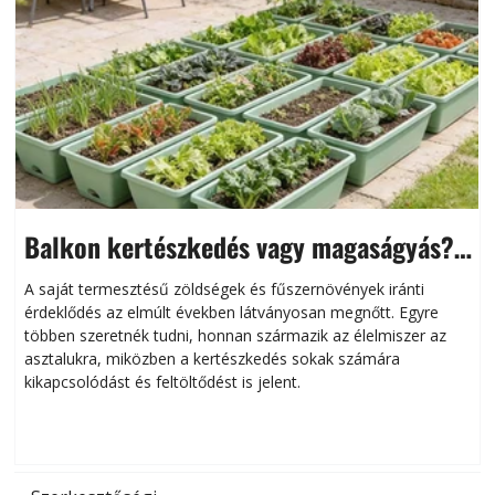
Balkon kertészkedés vagy magaságyás?
Helytakarékos kertészkedés
A saját termesztésű zöldségek és fűszernövények iránti
érdeklődés az elmúlt években látványosan megnőtt. Egyre
többen szeretnék tudni, honnan származik az élelmiszer az
l
asztalukra, miközben a kertészkedés sokak számára
kikapcsolódást és feltöltődést is jelent.
é
d