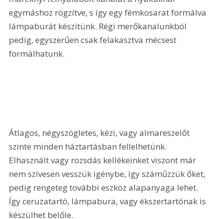
egymáshoz rögzítve, s így egy fémkosarat formálva 
lámpaburát készítünk. Régi merőkanalunkból 
pedig, egyszerűen csak felakasztva mécsest 
formálhatunk.
Átlagos, négyszögletes, kézi, vagy almareszelőt 
szinte minden háztartásban fellelhetünk. 
Elhasznált vagy rozsdás kellékeinket viszont már 
nem szívesen vesszük igénybe, így száműzzük őket, 
pedig rengeteg további eszköz alapanyaga lehet. 
Így ceruzatartó, lámpabura, vagy ékszertartónak is 
készülhet belőle.