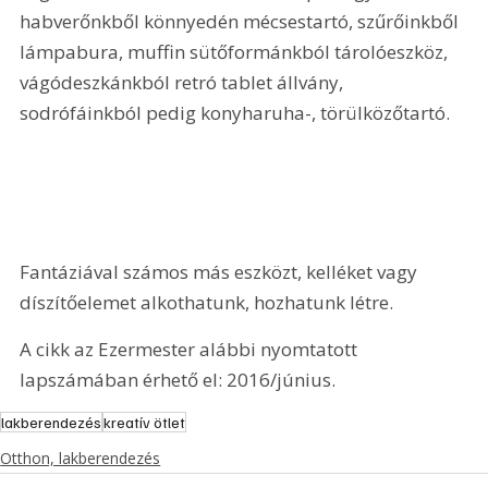
habverőnkből könnyedén mécsestartó, szűrőinkből 
lámpabura, muffin sütőformánkból tárolóeszköz, 
vágódeszkánkból retró tablet állvány, 
sodrófáinkból pedig konyharuha-, törülközőtartó.
Fantáziával számos más eszközt, kelléket vagy 
díszítőelemet alkothatunk, hozhatunk létre. 
A cikk az Ezermester alábbi nyomtatott 
lapszámában érhető el: 2016/június.
lakberendezés
kreatív ötlet
Otthon, lakberendezés