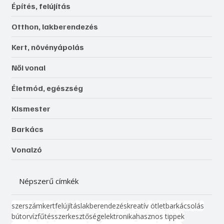
Építés, felújítás
Otthon, lakberendezés
Kert, növényápolás
Női vonal
Életmód, egészség
Kismester
Barkács
Vonalzó
Népszerű címkék
szerszám
kert
felújítás
lakberendezés
kreatív ötlet
barkácsolás
bútor
víz
fűtés
szerkesztőség
elektronika
hasznos tippek