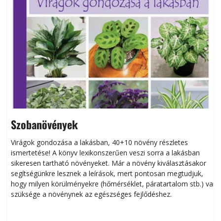
Szobanövények
Virágok gondozása a lakásban, 40+10 növény részletes
ismertetése! A könyv lexikonszerűen veszi sorra a lakásban
s
sikeresen tart­ha­tó növényeket. Már a növény kiválasztásakor
h
segítségünkre lesznek a leírások, mert pontosan megtudjuk,
k
hogy milyen körülményekre (hőmérséklet, páratartalom stb.) van
szüksége a növénynek az egészséges fejlődéshez.
t