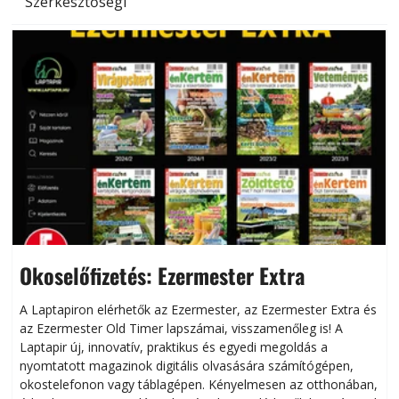
Szerkesztőségi
Okoselőfizetés: Ezermester Extra
A Laptapiron elérhetők az Ezermester, az Ezermester Extra és
az Ezermester Old Timer lapszámai, visszamenőleg is! A
Laptapir új, innovatív, praktikus és egyedi megoldás a
L
nyomtatott magazinok digitális olvasására számítógépen,
okostelefonon vagy táblagépen. Kényelmesen az otthonában,