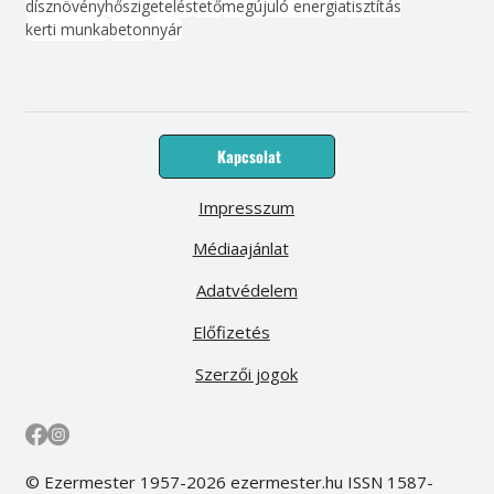
dísznövény
hőszigetelés
tető
megújuló energia
tisztítás
kerti munka
beton
nyár
Kapcsolat
Impresszum
Médiaajánlat
Adatvédelem
Előfizetés
Szerzői jogok
© Ezermester 1957-2026 ezermester.hu ISSN 1587-