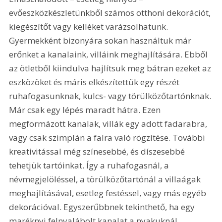
evőeszközkészletünkből számos otthoni dekorációt, 
kiegészítőt vagy kelléket varázsolhatunk. 
Gyermekként bizonyára sokan használtuk már 
erőnket a kanalaink, villáink meghajlítására. Ebből 
az ötletből kiindulva hajlítsuk meg bátran ezeket az 
eszközöket és máris elkészítettük egy részét 
ruhafogasunknak, kulcs- vagy törülközőtartónknak. 
Már csak egy lépés maradt hátra. Ezen 
megformázott kanalak, villák egy adott fadarabra, 
vagy csak szimplán a falra való rögzítése. További 
kreativitással még színesebbé, és díszesebbé 
tehetjük tartóinkat. Így a ruhafogasnál, a 
névmegjelöléssel, a törülközőtartónál a villaágak 
meghajlításával, esetleg festéssel, vagy más egyéb 
dekorációval. Egyszerűbbnek tekinthető, ha egy 
maréknyi felnyalábolt kanalat a nyakuknál 