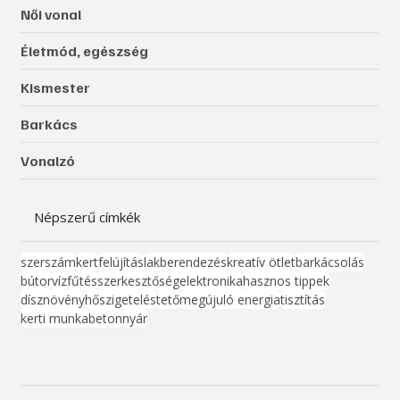
Női vonal
Életmód, egészség
Kismester
Barkács
Vonalzó
Népszerű címkék
szerszám
kert
felújítás
lakberendezés
kreatív ötlet
barkácsolás
bútor
víz
fűtés
szerkesztőség
elektronika
hasznos tippek
dísznövény
hőszigetelés
tető
megújuló energia
tisztítás
kerti munka
beton
nyár