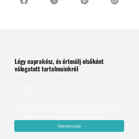
Légy naprakész, és értesülj elsőként
válogatott tartalmainkról
E-mail cím
*
Igen, szeretnék feliratkozni, és elfogadom az 
adatkezelést. 
Adatvédelmi tájékoztató
Feliratkozás