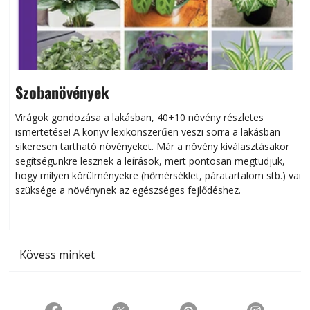
Szobanövények
Virágok gondozása a lakásban, 40+10 növény részletes
ismertetése! A könyv lexikonszerűen veszi sorra a lakásban
s
sikeresen tart­ha­tó növényeket. Már a növény kiválasztásakor
h
segítségünkre lesznek a leírások, mert pontosan megtudjuk,
k
hogy milyen körülményekre (hőmérséklet, páratartalom stb.) van
szüksége a növénynek az egészséges fejlődéshez.
t
Kövess minket