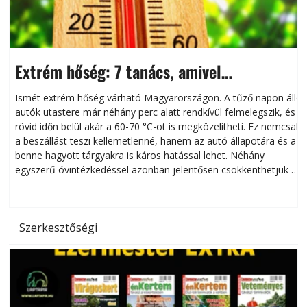
Extrém hőség: 7 tanács, amivel
megóvhatjuk autónkat a nyári károktól
Ismét extrém hőség várható Magyarországon. A tűző napon álló
autók utastere már néhány perc alatt rendkívül felmelegszik, és
rövid időn belül akár a 60-70 °C-ot is megközelítheti. Ez nemcsak
n
a beszállást teszi kellemetlenné, hanem az autó állapotára és a
benne hagyott tárgyakra is káros hatással lehet. Néhány
egyszerű óvintézkedéssel azonban jelentősen csökkenthetjük a
hőség káros hatásait.
l
Szerkesztőségi