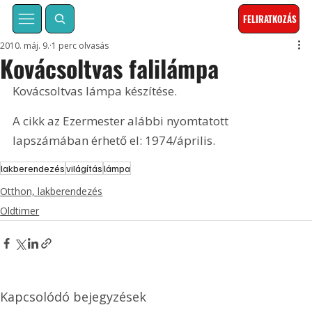
FELIRATKOZÁS
2010. máj. 9.
1 perc olvasás
Kovácsoltvas falilámpa
Kovácsoltvas lámpa készítése. 
A cikk az Ezermester alábbi nyomtatott 
lapszámában érhető el: 1974/április.
lakberendezés
világítás
lámpa
Otthon, lakberendezés
Oldtimer
Kapcsolódó bejegyzések