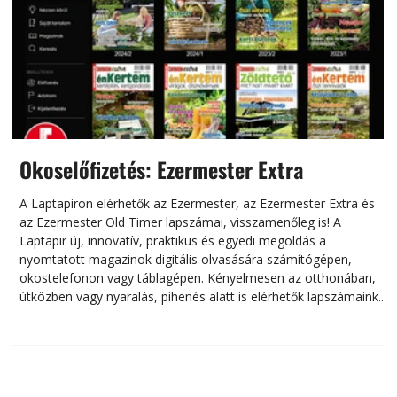
Okoselőfizetés: Ezermester Extra
A Laptapiron elérhetők az Ezermester, az Ezermester Extra és
az Ezermester Old Timer lapszámai, visszamenőleg is! A
Laptapir új, innovatív, praktikus és egyedi megoldás a
L
nyomtatott magazinok digitális olvasására számítógépen,
okostelefonon vagy táblagépen. Kényelmesen az otthonában,
útközben vagy nyaralás, pihenés alatt is elérhetők lapszámaink.
ú
Bárhol, bármikor, akár külföldön élve vagy dolgozva is
B
olvashatók az Ezermester lapszámai. A Laptapir kényelmes
megoldás, mert: – t