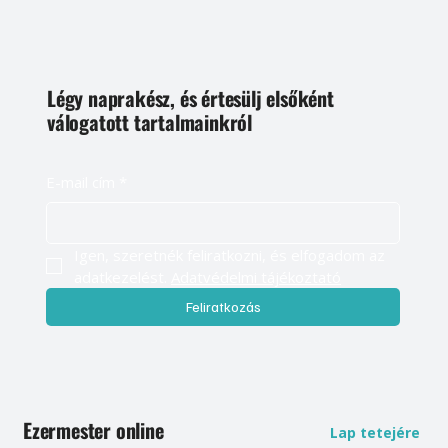
Légy naprakész, és értesülj elsőként
válogatott tartalmainkról
E-mail cím
*
Igen, szeretnék feliratkozni, és elfogadom az 
adatkezelést. 
Adatvédelmi tájékoztató
Feliratkozás
Ezermester online
Lap tetejére