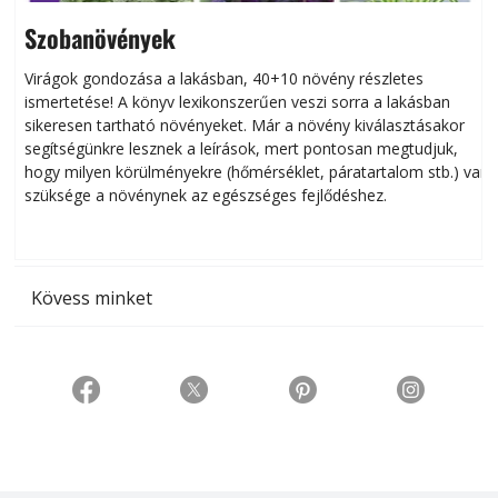
Szobanövények
Virágok gondozása a lakásban, 40+10 növény részletes
ismertetése! A könyv lexikonszerűen veszi sorra a lakásban
s
sikeresen tart­ha­tó növényeket. Már a növény kiválasztásakor
h
segítségünkre lesznek a leírások, mert pontosan megtudjuk,
k
hogy milyen körülményekre (hőmérséklet, páratartalom stb.) van
szüksége a növénynek az egészséges fejlődéshez.
t
Kövess minket