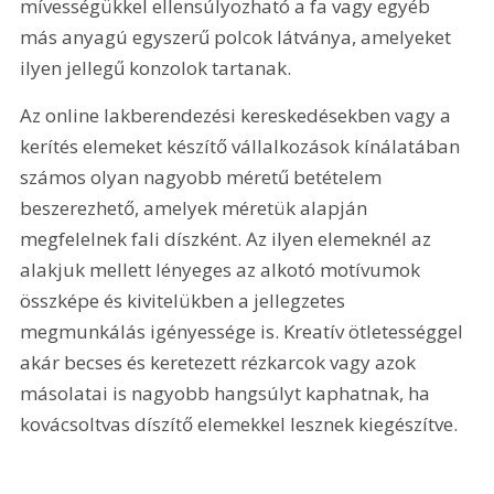
mívességükkel ellensúlyozható a fa vagy egyéb 
más anyagú egyszerű polcok látványa, amelyeket 
ilyen jellegű konzolok tartanak.
Az online lakberendezési kereskedésekben vagy a 
kerítés elemeket készítő vállalkozások kínálatában 
számos olyan nagyobb méretű betételem 
beszerezhető, amelyek méretük alapján 
megfelelnek fali díszként. Az ilyen elemeknél az 
alakjuk mellett lényeges az alkotó motívumok 
összképe és kivitelükben a jellegzetes 
megmunkálás igényessége is. Kreatív ötletességgel 
akár becses és keretezett rézkarcok vagy azok 
másolatai is nagyobb hangsúlyt kaphatnak, ha 
kovácsoltvas díszítő elemekkel lesznek kiegészítve.