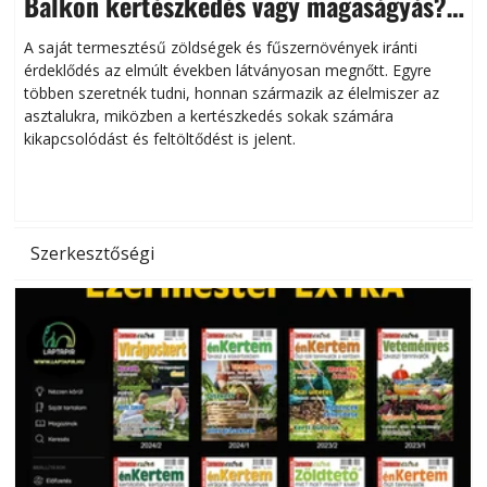
Balkon kertészkedés vagy magaságyás?
Helytakarékos kertészkedés
A saját termesztésű zöldségek és fűszernövények iránti
érdeklődés az elmúlt években látványosan megnőtt. Egyre
többen szeretnék tudni, honnan származik az élelmiszer az
l
asztalukra, miközben a kertészkedés sokak számára
kikapcsolódást és feltöltődést is jelent.
é
d
Szerkesztőségi