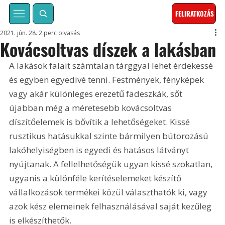
FELIRATKOZÁS
2021. jún. 28.
2 perc olvasás
Kovácsoltvas díszek a lakásban
A lakások falait számtalan tárggyal lehet érdekessé 
és egyben egyedivé tenni. Festmények, fényképek 
vagy akár különleges erezetű fadeszkák, sőt 
újabban még a méretesebb kovácsoltvas 
díszítőelemek is bővítik a lehetőségeket. Kissé 
rusztikus hatásukkal szinte bármilyen bútorozású 
lakóhelyiségben is egyedi és hatásos látványt 
nyújtanak. A fellelhetőségük ugyan kissé szokatlan, 
ugyanis a különféle kerítéselemeket készítő 
vállalkozások termékei közül választhatók ki, vagy 
azok kész elemeinek felhasználásával saját kezűleg 
is elkészíthetők.