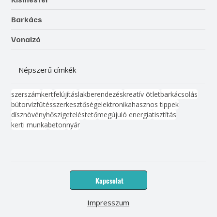
Barkács
Vonalzó
Népszerű címkék
szerszám
kert
felújítás
lakberendezés
kreatív ötlet
barkácsolás
bútor
víz
fűtés
szerkesztőség
elektronika
hasznos tippek
dísznövény
hőszigetelés
tető
megújuló energia
tisztítás
kerti munka
beton
nyár
Kapcsolat
Impresszum