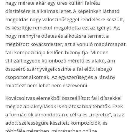
nagy mérete akár egy üres kültéri falrész 
díszítésére is alkalmas lehet. A képeinken látható 
megoldás nagy valószínűséggel rendelésre készült, 
és készítője remekül megoldotta ezt az igényt. Az, 
hogy mennyire ötletes és alkotásra termett a 
megbízott kovácsmester, azt a vonuló madárcsapat 
fali kompozíciója kellően bizonyítja. Minden 
stilizált egyede különböző méretű és alakú, ám 
összeérő szárnyvégeik szinte a fal előtt lebegő 
csoportot alkotnak. Az egyszerűség és a látvány 
miatt ezt nem lehet nem észrevenni.
Kovácsoltvas elemekből összeállított fali díszekkel 
még az ablaknyílások is sajátosabbá tehetők. Ezek 
a formációk kimondottan e célra és „méretre”, azaz 
adott szélességűre készített kompozíciók, és 
többféle méretben, mintázatban online 