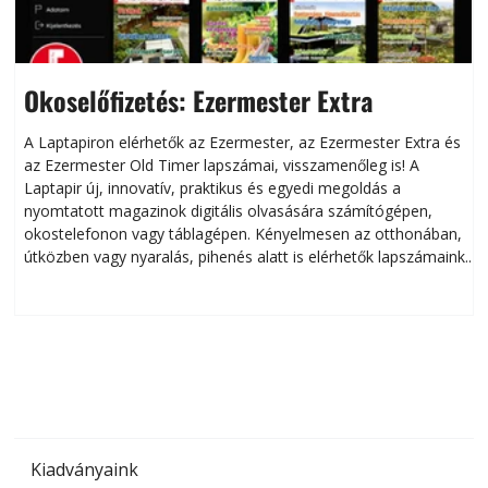
Okoselőfizetés: Ezermester Extra
A Laptapiron elérhetők az Ezermester, az Ezermester Extra és
az Ezermester Old Timer lapszámai, visszamenőleg is! A
Laptapir új, innovatív, praktikus és egyedi megoldás a
L
nyomtatott magazinok digitális olvasására számítógépen,
okostelefonon vagy táblagépen. Kényelmesen az otthonában,
útközben vagy nyaralás, pihenés alatt is elérhetők lapszámaink.
ú
Bárhol, bármikor, akár külföldön élve vagy dolgozva is
B
olvashatók az Ezermester lapszámai. A Laptapir kényelmes
megoldás, mert: – t
Kiadványaink