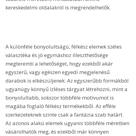
kereskedelmi oldalakról is megrendelhetők.
A különféle bonyolultságú, félkész elemek széles 
választéka és jó egymáshoz illeszthetősége 
megteremti a lehetőséget, hogy ezekből akár 
egyszerű, vagy egészen egyedi megjelenésű 
darabok is elkészüljenek. Az egyszerűbb formákból 
ugyanúgy könnyű ízléses tárgyat létrehozni, mint a 
bonyolultabb, sokszor többféle motívumot is 
magába foglaló félkész termékekből. Az efféle 
szerkezeteknek szinte csak a fantázia szab határt. 
Az azonos alakú elemek ugyanis többféle méretben 
vásárolhatók meg, és ezekből már könnyen 