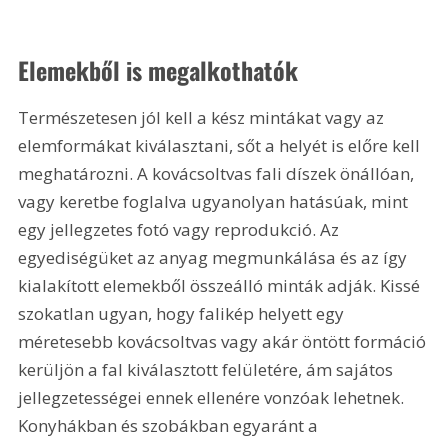
Elemekből is megalkothatók
Természetesen jól kell a kész mintákat vagy az 
elemformákat kiválasztani, sőt a helyét is előre kell 
meghatározni. A kovácsoltvas fali díszek önállóan, 
vagy keretbe foglalva ugyanolyan hatásúak, mint 
egy jellegzetes fotó vagy reprodukció. Az 
egyediségüket az anyag megmunkálása és az így 
kialakított elemekből összeálló minták adják. Kissé 
szokatlan ugyan, hogy falikép helyett egy 
méretesebb kovácsoltvas vagy akár öntött formáció 
kerüljön a fal kiválasztott felületére, ám sajátos 
jellegzetességei ennek ellenére vonzóak lehetnek. 
Konyhákban és szobákban egyaránt a 