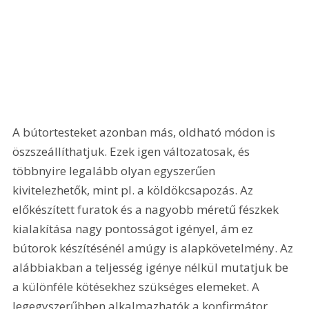
A bútortesteket azonban más, oldható módon is 
öszszeállíthatjuk. Ezek igen változatosak, és 
többnyire legalább olyan egyszerűen 
kivitelezhetők, mint pl. a köldökcsapozás. Az 
előkészített furatok és a nagyobb méretű fészkek 
kialakítása nagy pontosságot igényel, ám ez 
bútorok készítésénél amúgy is alapkövetelmény. Az 
alábbiakban a teljesség igénye nélkül mutatjuk be 
a különféle kötésekhez szükséges elemeket. A 
legegyszerűbben alkalmazhatók a konfirmátor 