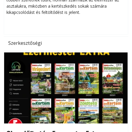
asztalukra, miközben a kertészkedés sokak számára
kikapcsolódást és feltöltődést is jelent.
é
d
Szerkesztőségi