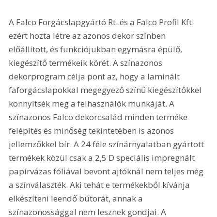
A Falco Forgácslapgyártó Rt. és a Falco Profil Kft. 
ezért hozta létre az azonos dekor színben 
előállított, és funkciójukban egymásra épülő, 
kiegészítő termékeik körét. A színazonos 
dekorprogram célja pont az, hogy a laminált 
faforgácslapokkal megegyező színű kiegészítőkkel 
könnyítsék meg a felhasználók munkáját. A 
színazonos Falco dekorcsalád minden terméke 
felépítés és minőség tekintetében is azonos 
jellemzőkkel bír. A 24 féle színárnyalatban gyártott 
termékek közül csak a 2,5 D speciális impregnált 
papírvázas fóliával bevont ajtóknál nem teljes még 
a színválaszték. Aki tehát e termékekből kívánja 
elkészíteni leendő bútorát, annak a 
színazonossággal nem lesznek gondjai. A 