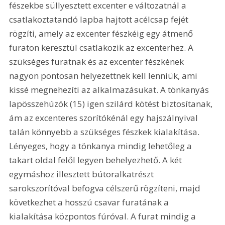
fészekbe süllyesztett excenter e változatnál a 
csatlakoztatandó lapba hajtott acélcsap fejét 
rögzíti, amely az excenter fészkéig egy átmenő 
furaton keresztül csatlakozik az excenterhez. A 
szükséges furatnak és az excenter fészkének 
nagyon pontosan helyezettnek kell lenniük, ami 
kissé megnehezíti az alkalmazásukat. A tönkanyás 
lapösszehúzók (15) igen szilárd kötést biztosítanak, 
ám az excenteres szorítókénál egy hajszálnyival 
talán könnyebb a szükséges fészkek kialakítása. 
Lényeges, hogy a tönkanya mindig lehetőleg a 
takart oldal felől legyen behelyezhető. A két 
egymáshoz illesztett bútoralkatrészt 
sarokszorítóval befogva célszerű rögzíteni, majd 
következhet a hosszú csavar furatának a 
kialakítása központos fúróval. A furat mindig a 