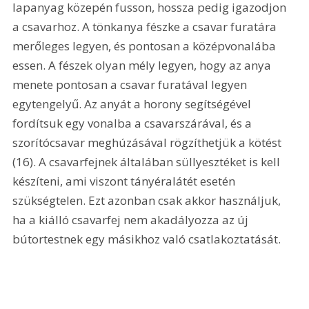
lapanyag közepén fusson, hossza pedig igazodjon 
a csavarhoz. A tönkanya fészke a csavar furatára 
merőleges legyen, és pontosan a középvonalába 
essen. A fészek olyan mély legyen, hogy az anya 
menete pontosan a csavar furatával legyen 
egytengelyű. Az anyát a horony segítségével 
fordítsuk egy vonalba a csavarszárával, és a 
szorítócsavar meghúzásával rögzíthetjük a kötést 
(16). A csavarfejnek általában süllyesztéket is kell 
készíteni, ami viszont tányéralátét esetén 
szükségtelen. Ezt azonban csak akkor használjuk, 
ha a kiálló csavarfej nem akadályozza az új 
bútortestnek egy másikhoz való csatlakoztatását. 