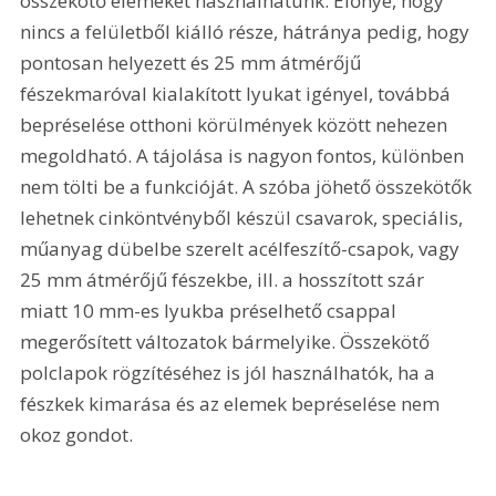
összekötő elemeket használhatunk. Előnye, hogy 
nincs a felületből kiálló része, hátránya pedig, hogy 
pontosan helyezett és 25 mm átmérőjű 
fészekmaróval kialakított lyukat igényel, továbbá 
bepréselése otthoni körülmények között nehezen 
megoldható. A tájolása is nagyon fontos, különben 
nem tölti be a funkcióját. A szóba jöhető összekötők 
lehetnek cinköntvényből készül csavarok, speciális, 
műanyag dübelbe szerelt acélfeszítő-csapok, vagy 
25 mm átmérőjű fészekbe, ill. a hosszított szár 
miatt 10 mm-es lyukba préselhető csappal 
megerősített változatok bármelyike. Összekötő 
polclapok rögzítéséhez is jól használhatók, ha a 
fészkek kimarása és az elemek bepréselése nem 
okoz gondot. 