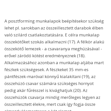
A posztforming munkalapok beépítésekor szükség 
lehet pl. sarokban az összeillesztett darabok élben 
való szilárd csatlakoztatására. E célra munkalap 
összekötőket szokás alkalmazni (17). A félkör alakú 
összekötő lemezek - a csavaranya meghúzásával - 
erővel záródó kötést eredményeznek (18). 
Alkalmazásához azonban a munkalap aljába mart 
fészkek szükségesek. A fészkeket 35 mm-es 
pántfészek-maróval könnyű kialakítani (19), az 
összehúzó csavar számára szükséges hornyot 
pedig akár fűrésszel is kivághatjuk (20). Az 
összehúzók csavarja mindig merőleges legyen az 
összeillesztett élekre, mert csak így fogja össze 