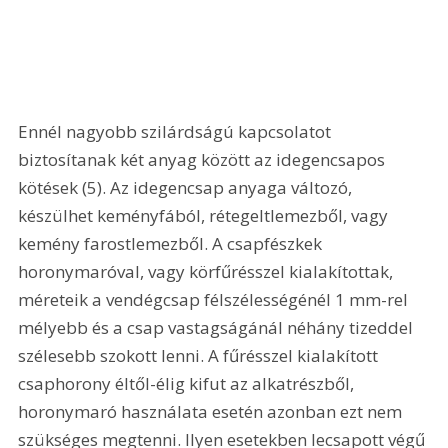
Ennél nagyobb szilárdságú kapcsolatot 
biztosítanak két anyag között az idegencsapos 
kötések (5). Az idegencsap anyaga változó, 
készülhet keményfából, rétegeltlemezből, vagy 
kemény farostlemezből. A csapfészkek 
horonymaróval, vagy körfűrésszel kialakítottak, 
méreteik a vendégcsap félszélességénél 1 mm-rel 
mélyebb és a csap vastagságánál néhány tizeddel 
szélesebb szokott lenni. A fűrésszel kialakított 
csaphorony éltől-élig kifut az alkatrészből, 
horonymaró használata esetén azonban ezt nem 
szükséges megtenni. Ilyen esetekben lecsapott végű 