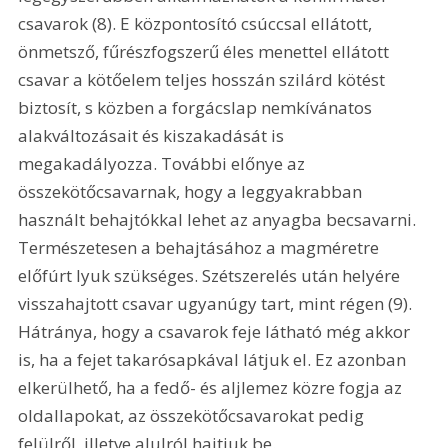
csavarok (8). E központosító csúccsal ellátott, 
önmetsző, fűrészfogszerű éles menettel ellátott 
csavar a kötőelem teljes hosszán szilárd kötést 
biztosít, s közben a forgácslap nemkívánatos 
alakváltozásait és kiszakadását is 
megakadályozza. További előnye az 
összekötőcsavarnak, hogy a leggyakrabban 
használt behajtókkal lehet az anyagba becsavarni. 
Természetesen a behajtásához a magméretre 
előfúrt lyuk szükséges. Szétszerelés után helyére 
visszahajtott csavar ugyanúgy tart, mint régen (9). 
Hátránya, hogy a csavarok feje látható még akkor 
is, ha a fejet takarósapkával látjuk el. Ez azonban 
elkerülhető, ha a fedő- és aljlemez közre fogja az 
oldallapokat, az összekötőcsavarokat pedig 
felülről, illetve alulról hajtjuk be. 