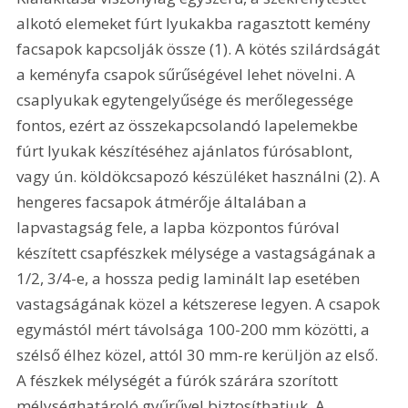
alkotó elemeket fúrt lyukakba ragasztott kemény 
facsapok kapcsolják össze (1). A kötés szilárdságát 
a keményfa csapok sűrűségével lehet növelni. A 
csaplyukak egytengelyűsége és merőlegessége 
fontos, ezért az összekapcsolandó lapelemekbe 
fúrt lyukak készítéséhez ajánlatos fúrósablont, 
vagy ún. köldökcsapozó készüléket használni (2). A 
hengeres facsapok átmérője általában a 
lapvastagság fele, a lapba központos fúróval 
készített csapfészkek mélysége a vastagságának a 
1/2, 3/4-e, a hossza pedig laminált lap esetében 
vastagságának közel a kétszerese legyen. A csapok 
egymástól mért távolsága 100-200 mm közötti, a 
szélső élhez közel, attól 30 mm-re kerüljön az első. 
A fészkek mélységét a fúrók szárára szorított 
mélységhatároló gyűrűvel biztosíthatjuk. A 