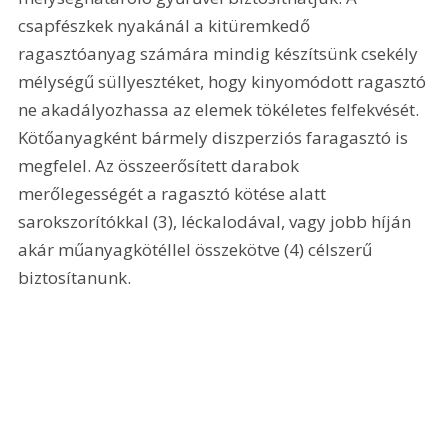
csapfészkek nyakánál a kitüremkedő 
ragasztóanyag számára mindig készítsünk csekély 
mélységű süllyesztéket, hogy kinyomódott ragasztó 
ne akadályozhassa az elemek tökéletes felfekvését. 
Kötőanyagként bármely diszperziós faragasztó is 
megfelel. Az összeerősített darabok 
merőlegességét a ragasztó kötése alatt 
sarokszorítókkal (3), léckalodával, vagy jobb híján 
akár műanyagkötéllel összekötve (4) célszerű 
biztosítanunk. 