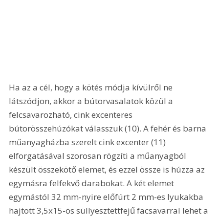
Ha az a cél, hogy a kötés módja kívülről ne 
látszódjon, akkor a bútorvasalatok közül a 
felcsavarozható, cink excenteres 
bútorösszehúzókat válasszuk (10). A fehér és barna 
műanyagházba szerelt cink excenter (11) 
elforgatásával szorosan rögzíti a műanyagból 
készült összekötő elemet, és ezzel össze is húzza az 
egymásra felfekvő darabokat. A két elemet 
egymástól 32 mm-nyire előfúrt 2 mm-es lyukakba 
hajtott 3,5x15-ös süllyesztettfejű facsavarral lehet a 