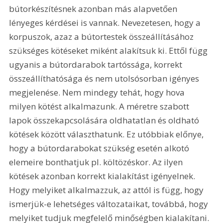
bútorkészítésnek azonban más alapvetően 
lényeges kérdései is vannak. Nevezetesen, hogy a 
korpuszok, azaz a bútortestek összeállításához 
szükséges kötéseket miként alakítsuk ki. Ettől függ 
ugyanis a bútordarabok tartóssága, korrekt 
összeállíthatósága és nem utolsósorban igényes 
megjelenése. Nem mindegy tehát, hogy hova 
milyen kötést alkalmazunk. A méretre szabott 
lapok összekapcsolására oldhatatlan és oldható 
kötések között választhatunk. Ez utóbbiak előnye, 
hogy a bútordarabokat szükség esetén alkotó 
elemeire bonthatjuk pl. költözéskor. Az ilyen 
kötések azonban korrekt kialakítást igényelnek. 
Hogy melyiket alkalmazzuk, az attól is függ, hogy 
ismerjük-e lehetséges változataikat, továbbá, hogy 
melyiket tudjuk megfelelő minőségben kialakítani. 