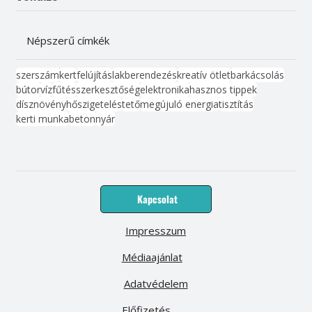
Népszerű címkék
szerszám
kert
felújítás
lakberendezés
kreatív ötlet
barkácsolás
bútor
víz
fűtés
szerkesztőség
elektronika
hasznos tippek
dísznövény
hőszigetelés
tető
megújuló energia
tisztítás
kerti munka
beton
nyár
Kapcsolat
Impresszum
Médiaajánlat
Adatvédelem
Előfizetés