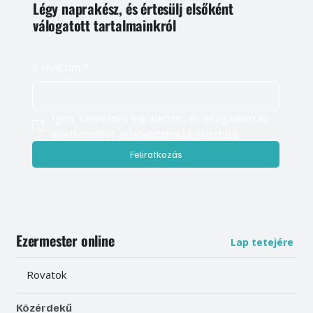
Légy naprakész, és értesülj elsőként
válogatott tartalmainkról
E-mail cím
*
Igen, szeretnék feliratkozni, és elfogadom az 
adatkezelést. 
Adatvédelmi tájékoztató
Feliratkozás
Ezermester online
Lap tetejére
Rovatok
Közérdekű