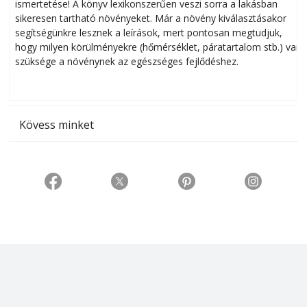
ismertetése! A könyv lexikonszerűen veszi sorra a lakásban
s
sikeresen tart­ha­tó növényeket. Már a növény kiválasztásakor
h
segítségünkre lesznek a leírások, mert pontosan megtudjuk,
k
hogy milyen körülményekre (hőmérséklet, páratartalom stb.) van
szüksége a növénynek az egészséges fejlődéshez.
t
Kövess minket