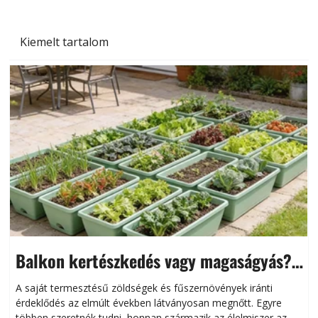
Kiemelt tartalom
Balkon kertészkedés vagy magaságyás?
Helytakarékos kertészkedés
A saját termesztésű zöldségek és fűszernövények iránti
érdeklődés az elmúlt években látványosan megnőtt. Egyre
többen szeretnék tudni, honnan származik az élelmiszer az
l