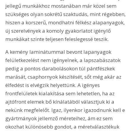
jellegű munkákhoz mostanában már közel sem 
szükséges olyan sokrétű szaktudás, mint régebben, 
hiszen a korszerű, mondhatni félkész alapanyagok, 
új szerelvények a komoly gyakorlatot igénylő 
munkákat szinte teljesen feleslegessé teszik.
A kemény laminátummal bevont lapanyagok 
felületkezelést nem igényelnek, a lapszabászatok 
pedig a pontos darabolásokon túl pántfészkek 
marását, csaphornyok készítését, sőt még akár az 
élfedést is elvégzik helyettünk. A igényes 
frontfelületek kialakítása sem lehetetlen, ha az 
ajtófront elemek bő kínálatából választjuk ki a 
nekünk megfelelőt. Igaz, ilyenkor igazodnunk kell e 
gyártmányok jellemző méreteihez, ám ez sem 
okozhat különösebb gondot, a méretválasztékuk 