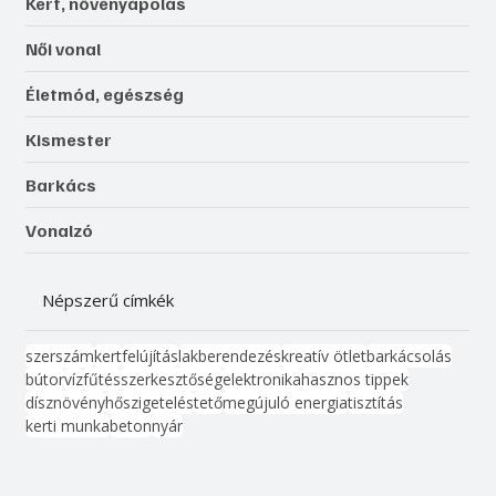
Kert, növényápolás
Női vonal
Életmód, egészség
Kismester
Barkács
Vonalzó
Népszerű címkék
szerszám
kert
felújítás
lakberendezés
kreatív ötlet
barkácsolás
bútor
víz
fűtés
szerkesztőség
elektronika
hasznos tippek
dísznövény
hőszigetelés
tető
megújuló energia
tisztítás
kerti munka
beton
nyár