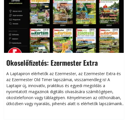
Okoselőfizetés: Ezermester Extra
A Laptapiron elérhetők az Ezermester, az Ezermester Extra és
az Ezermester Old Timer lapszámai, visszamenőleg is! A
Laptapir új, innovatív, praktikus és egyedi megoldás a
L
nyomtatott magazinok digitális olvasására számítógépen,
okostelefonon vagy táblagépen. Kényelmesen az otthonában,
útközben vagy nyaralás, pihenés alatt is elérhetők lapszámaink.
ú
Bárhol, bármikor, akár külföldön élve vagy dolgozva is
B
olvashatók az Ezermester lapszámai. A Laptapir kényelmes
megoldás, mert: – t