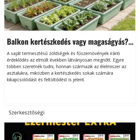
Balkon kertészkedés vagy magaságyás?
Helytakarékos kertészkedés
A saját termesztésű zöldségek és fűszernövények iránti
érdeklődés az elmúlt években látványosan megnőtt. Egyre
többen szeretnék tudni, honnan származik az élelmiszer az
l
asztalukra, miközben a kertészkedés sokak számára
kikapcsolódást és feltöltődést is jelent.
é
d
Szerkesztőségi