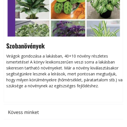
Szobanövények
Virágok gondozása a lakásban, 40+10 növény részletes
ismertetése! A könyv lexikonszerűen veszi sorra a lakásban
s
sikeresen tart­ha­tó növényeket. Már a növény kiválasztásakor
h
segítségünkre lesznek a leírások, mert pontosan megtudjuk,
k
hogy milyen körülményekre (hőmérséklet, páratartalom stb.) van
szüksége a növénynek az egészséges fejlődéshez.
t
Kövess minket