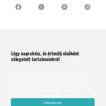
Légy naprakész, és értesülj elsőként
válogatott tartalmainkról
E-mail cím
*
Igen, szeretnék feliratkozni, és elfogadom az 
adatkezelést. 
Adatvédelmi tájékoztató
Feliratkozás