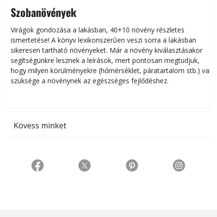
Szobanövények
Virágok gondozása a lakásban, 40+10 növény részletes
ismertetése! A könyv lexikonszerűen veszi sorra a lakásban
s
sikeresen tart­ha­tó növényeket. Már a növény kiválasztásakor
h
segítségünkre lesznek a leírások, mert pontosan megtudjuk,
k
hogy milyen körülményekre (hőmérséklet, páratartalom stb.) van
szüksége a növénynek az egészséges fejlődéshez.
t
Kövess minket