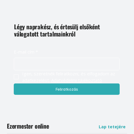
Légy naprakész, és értesülj elsőként
válogatott tartalmainkról
E-mail cím
*
Igen, szeretnék feliratkozni, és elfogadom az 
adatkezelést. 
Adatvédelmi tájékoztató
Feliratkozás
Ezermester online
Lap tetejére