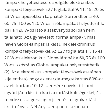
lámpák helyettesítésére szolgáló elektronikus 
kompakt fénycsövek E27 foglalattal 9, 11, 15, 20 és 
23 W-os típusokban kaphatók. Sorrendben a 40, 
60, 75, 100 és 120 W-os izzólámpákat helyettesítik, 
bár a 120 W-os izzó a szabványos sorban nem 
található. Az úgynevezett "formalámpák", más 
néven Globe-lámpák is készülnek elektronikus 
kompakt fénycsövekkel. Az E27 foglalatú 11, 15 és 
20 W-os elektronikus Globe-lámpák a 60, 75 és 100 
W-os izzószálas Globe-lámpákat helyettesíthetik 
(2). Az elektronikus kompakt fénycsövek esetében 
kijelenthető, hogy az energia-megtakarítás 80%-os, 
az élettartam 10-12-szeresére növekedik, ami 
együtt jár a kisebb karbantartási költségekkel, és 
mindez összegezve igen jelentős megtakarítást 
eredményez. Néhány szempontot azonban 