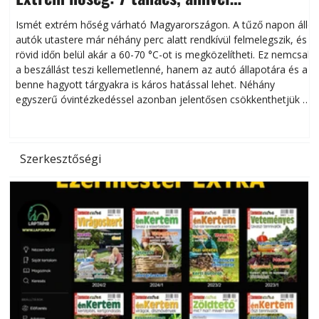
megóvhatjuk autónkat a nyári károktól
Ismét extrém hőség várható Magyarországon. A tűző napon álló
autók utastere már néhány perc alatt rendkívül felmelegszik, és
rövid időn belül akár a 60-70 °C-ot is megközelítheti. Ez nemcsak
n
a beszállást teszi kellemetlenné, hanem az autó állapotára és a
benne hagyott tárgyakra is káros hatással lehet. Néhány
egyszerű óvintézkedéssel azonban jelentősen csökkenthetjük a
hőség káros hatásait.
l
Szerkesztőségi