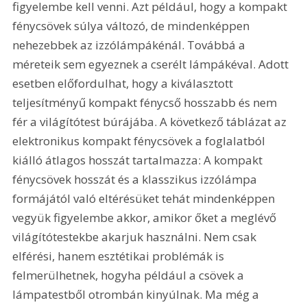
figyelembe kell venni. Azt például, hogy a kompakt 
fénycsövek súlya változó, de mindenképpen 
nehezebbek az izzólámpákénál. Továbbá a 
méreteik sem egyeznek a cserélt lámpákéval. Adott 
esetben előfordulhat, hogy a kiválasztott 
teljesítményű kompakt fénycső hosszabb és nem 
fér a világítótest búrájába. A következő táblázat az 
elektronikus kompakt fénycsövek a foglalatból 
kiálló átlagos hosszát tartalmazza: A kompakt 
fénycsövek hosszát és a klasszikus izzólámpa 
formájától való eltérésüket tehát mindenképpen 
vegyük figyelembe akkor, amikor őket a meglévő 
világítótestekbe akarjuk használni. Nem csak 
elférési, hanem esztétikai problémák is 
felmerülhetnek, hogyha például a csövek a 
lámpatestből otrombán kinyúlnak. Ma még a 