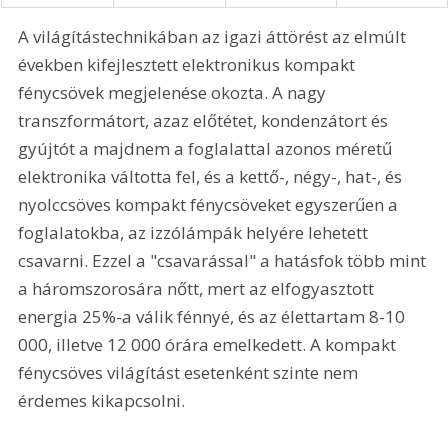
A világítástechnikában az igazi áttörést az elmúlt 
években kifejlesztett elektronikus kompakt 
fénycsövek megjelenése okozta. A nagy 
transzformátort, azaz előtétet, kondenzátort és 
gyújtót a majdnem a foglalattal azonos méretű 
elektronika váltotta fel, és a kettő-, négy-, hat-, és 
nyolccsöves kompakt fénycsöveket egyszerűen a 
foglalatokba, az izzólámpák helyére lehetett 
csavarni. Ezzel a "csavarással" a hatásfok több mint 
a háromszorosára nőtt, mert az elfogyasztott 
energia 25%-a válik fénnyé, és az élettartam 8-10 
000, illetve 12 000 órára emelkedett. A kompakt 
fénycsöves világítást esetenként szinte nem 
érdemes kikapcsolni. 