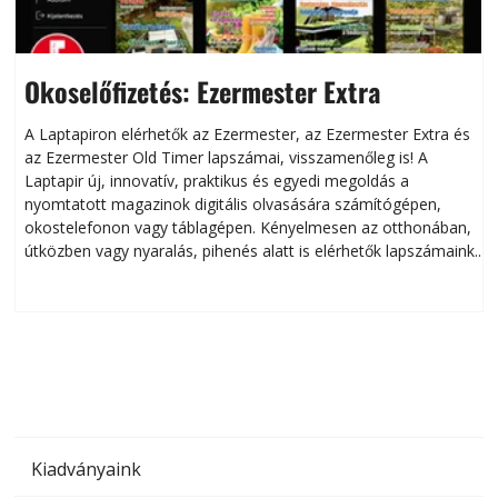
Okoselőfizetés: Ezermester Extra
A Laptapiron elérhetők az Ezermester, az Ezermester Extra és
az Ezermester Old Timer lapszámai, visszamenőleg is! A
Laptapir új, innovatív, praktikus és egyedi megoldás a
L
nyomtatott magazinok digitális olvasására számítógépen,
okostelefonon vagy táblagépen. Kényelmesen az otthonában,
útközben vagy nyaralás, pihenés alatt is elérhetők lapszámaink.
ú
Bárhol, bármikor, akár külföldön élve vagy dolgozva is
B
olvashatók az Ezermester lapszámai. A Laptapir kényelmes
megoldás, mert: – t
Kiadványaink