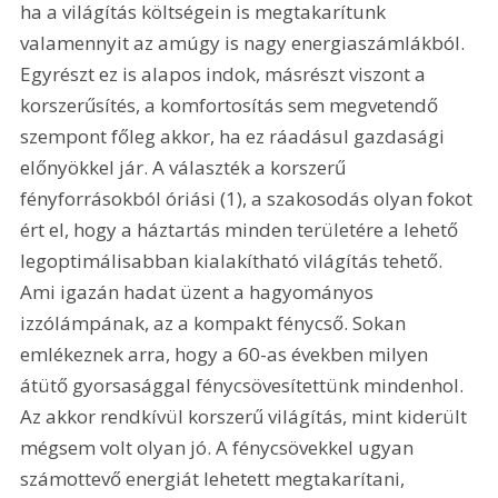
ha a világítás költségein is megtakarítunk 
valamennyit az amúgy is nagy energiaszámlákból. 
Egyrészt ez is alapos indok, másrészt viszont a 
korszerűsítés, a komfortosítás sem megvetendő 
szempont főleg akkor, ha ez ráadásul gazdasági 
előnyökkel jár. A választék a korszerű 
fényforrásokból óriási (1), a szakosodás olyan fokot 
ért el, hogy a háztartás minden területére a lehető 
legoptimálisabban kialakítható világítás tehető. 
Ami igazán hadat üzent a hagyományos 
izzólámpának, az a kompakt fénycső. Sokan 
emlékeznek arra, hogy a 60-as években milyen 
átütő gyorsasággal fénycsövesítettünk mindenhol. 
Az akkor rendkívül korszerű világítás, mint kiderült 
mégsem volt olyan jó. A fénycsövekkel ugyan 
számottevő energiát lehetett megtakarítani, 