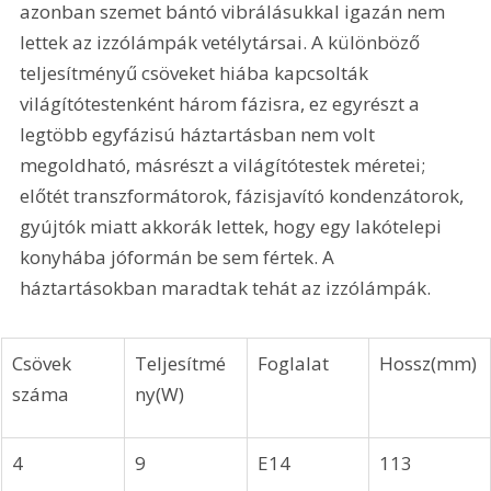
azonban szemet bántó vibrálásukkal igazán nem 
lettek az izzólámpák vetélytársai. A különböző 
teljesítményű csöveket hiába kapcsolták 
világítótestenként három fázisra, ez egyrészt a 
legtöbb egyfázisú háztartásban nem volt 
megoldható, másrészt a világítótestek méretei; 
előtét transzformátorok, fázisjavító kondenzátorok, 
gyújtók miatt akkorák lettek, hogy egy lakótelepi 
konyhába jóformán be sem fértek. A 
háztartásokban maradtak tehát az izzólámpák.
Csövek 
Teljesítmé
Foglalat
Hossz(mm)
száma
ny(W)
4
9
E14
113