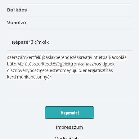
Barkács
Vonalzó
Népszerű címkék
szerszám
kert
felújítás
lakberendezés
kreatív ötlet
barkácsolás
bútor
víz
fűtés
szerkesztőség
elektronika
hasznos tippek
dísznövény
hőszigetelés
tető
megújuló energia
tisztítás
kerti munka
beton
nyár
Kapcsolat
Impresszum
Médiaajánlat