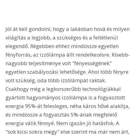
Jól át kell gondolni, hogy a lakásban hová és milyen 
világítás a legjobb, a szükséges és a feltétlenül 
elegendő. Régebben ehhez mindössze egyetlen 
fényforrás, az izzólámpa állt rendelkezésre. Kisebb-
nagyobb teljesítménye volt "fényességének" 
egyetlen szabályozási lehetősége. Ahol több fényre 
volt szükség, oda több izzólámpát raktak. 
Csakhogy még a legkorszerűbb technológiákkal 
gyártott hagyományos izzólámpa is a fogyasztott 
energia 95%-át felesleges, néha káros hővé alakítja, 
és mindössze a fogyasztás 5%-ának megfelelő 
energia válik fénnyé. Nem igazán jó hatásfok. A 
"sok kicsi sokra megy" elve szerint ma már nem árt, 