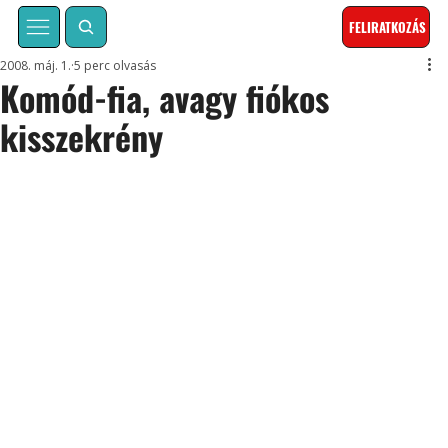
FELIRATKOZÁS
2008. máj. 1.
5 perc olvasás
Komód-fia, avagy fiókos
kisszekrény