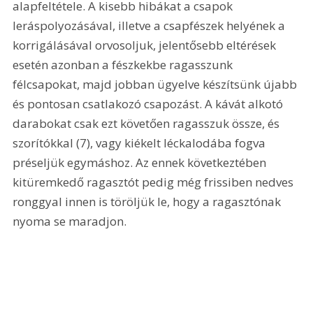
alapfeltétele. A kisebb hibákat a csapok 
leráspolyozásával, illetve a csapfészek helyének a 
korrigálásával orvosoljuk, jelentősebb eltérések 
esetén azonban a fészkekbe ragasszunk 
félcsapokat, majd jobban ügyelve készítsünk újabb 
és pontosan csatlakozó csapozást. A kávát alkotó 
darabokat csak ezt követően ragasszuk össze, és 
szorítókkal (7), vagy kiékelt léckalodába fogva 
préseljük egymáshoz. Az ennek következtében 
kitüremkedő ragasztót pedig még frissiben nedves 
ronggyal innen is töröljük le, hogy a ragasztónak 
nyoma se maradjon.