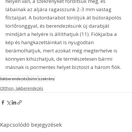
helyén van, a szekrénykét fordítsuk meg, és 
lábainak az aljára ragasszunk 2-3 mm vastag 
filctalpat. A bútordarabot töröljük át bútorápolós 
törlőronggyal, és berendezésünk új darabját 
mindjárt a helyére is állíthatjuk (11). Fiókjaiba a 
kép és hangkazettáinkat is nyugodtan 
berámolhatjuk, mert azokat még megterhelve is 
könnyen kihúzhatjuk, de természetesen bármi 
másnak is pormentes helyet biztosit a három fiók.
lakberendezés
bútor
szekrény
Otthon, lakberendezés
Kapcsolódó bejegyzések