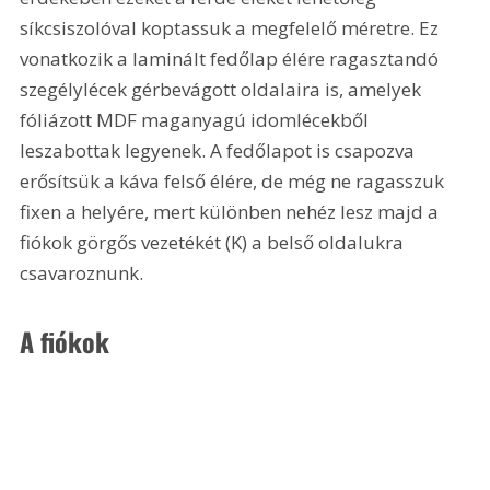
síkcsiszolóval koptassuk a megfelelő méretre. Ez 
vonatkozik a laminált fedőlap élére ragasztandó 
szegélylécek gérbevágott oldalaira is, amelyek 
fóliázott MDF maganyagú idomlécekből 
leszabottak legyenek. A fedőlapot is csapozva 
erősítsük a káva felső élére, de még ne ragasszuk 
fixen a helyére, mert különben nehéz lesz majd a 
fiókok görgős vezetékét (K) a belső oldalukra 
csavaroznunk.
A fiókok 