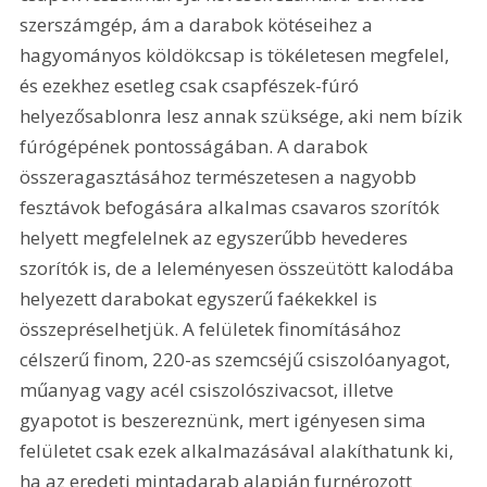
szerszámgép, ám a darabok kötéseihez a 
hagyományos köldökcsap is tökéletesen megfelel, 
és ezekhez esetleg csak csapfészek-fúró 
helyezősablonra lesz annak szüksége, aki nem bízik 
fúrógépének pontosságában. A darabok 
összeragasztásához természetesen a nagyobb 
fesztávok befogására alkalmas csavaros szorítók 
helyett megfelelnek az egyszerűbb hevederes 
szorítók is, de a leleményesen összeütött kalodába 
helyezett darabokat egyszerű faékekkel is 
összepréselhetjük. A felületek finomításához 
célszerű finom, 220-as szemcséjű csiszolóanyagot, 
műanyag vagy acél csiszolószivacsot, illetve 
gyapotot is beszereznünk, mert igényesen sima 
felületet csak ezek alkalmazásával alakíthatunk ki, 
ha az eredeti mintadarab alapján furnérozott 