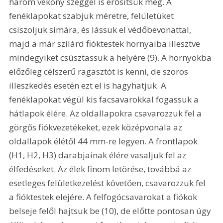
három vékony szeggel is erősítsük meg. A 
fenéklapokat szabjuk méretre, felületüket 
csiszoljuk simára, és lássuk el védőbevonattal, 
majd a már szilárd fióktestek hornyaiba illesztve 
mindegyiket csúsztassuk a helyére (9). A hornyokba 
előzőleg célszerű ragasztót is kenni, de szoros 
illeszkedés esetén ezt el is hagyhatjuk. A 
fenéklapokat végül kis facsavarokkal fogassuk a 
hátlapok élére. Az oldallapokra csavarozzuk fel a 
görgős fiókvezetékeket, ezek középvonala az 
oldallapok élétől 44 mm-re legyen. A frontlapok 
(H1, H2, H3) darabjainak élére vasaljuk fel az 
élfedéseket. Az élek finom letörése, továbbá az 
esetleges felületkezelést követően, csavarozzuk fel 
a fióktestek elejére. A felfogócsavarokat a fiókok 
belseje felől hajtsuk be (10), de előtte pontosan úgy 