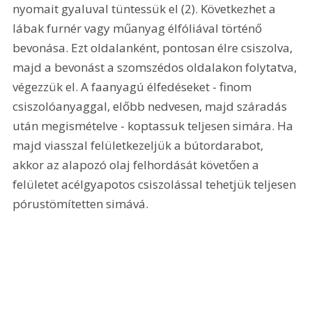
nyomait gyaluval tüntessük el (2). Következhet a 
lábak furnér vagy műanyag élfóliával történő 
bevonása. Ezt oldalanként, pontosan élre csiszolva, 
majd a bevonást a szomszédos oldalakon folytatva, 
végezzük el. A faanyagú élfedéseket - finom 
csiszolóanyaggal, előbb nedvesen, majd száradás 
után megismételve - koptassuk teljesen simára. Ha 
majd viasszal felületkezeljük a bútordarabot, 
akkor az alapozó olaj felhordását követően a 
felületet acélgyapotos csiszolással tehetjük teljesen 
pórustömítetten simává. 