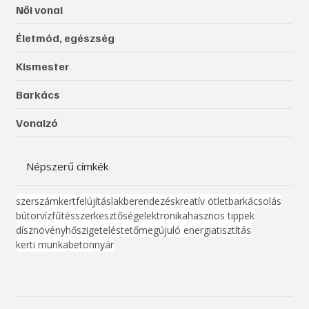
Női vonal
Életmód, egészség
Kismester
Barkács
Vonalzó
Népszerű címkék
szerszám
kert
felújítás
lakberendezés
kreatív ötlet
barkácsolás
bútor
víz
fűtés
szerkesztőség
elektronika
hasznos tippek
dísznövény
hőszigetelés
tető
megújuló energia
tisztítás
kerti munka
beton
nyár