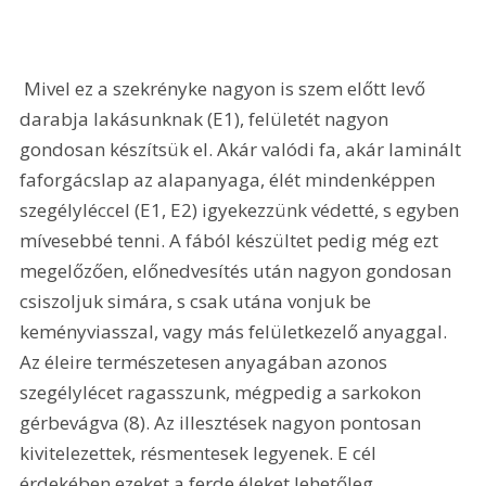
 Mivel ez a szekrényke nagyon is szem előtt levő 
darabja lakásunknak (E1), felületét nagyon 
gondosan készítsük el. Akár valódi fa, akár laminált 
faforgácslap az alapanyaga, élét mindenképpen 
szegélyléccel (E1, E2) igyekezzünk védetté, s egyben 
mívesebbé tenni. A fából készültet pedig még ezt 
megelőzően, előnedvesítés után nagyon gondosan 
csiszoljuk simára, s csak utána vonjuk be 
keményviasszal, vagy más felületkezelő anyaggal. 
Az éleire természetesen anyagában azonos 
szegélylécet ragasszunk, mégpedig a sarkokon 
gérbevágva (8). Az illesztések nagyon pontosan 
kivitelezettek, résmentesek legyenek. E cél 
érdekében ezeket a ferde éleket lehetőleg 