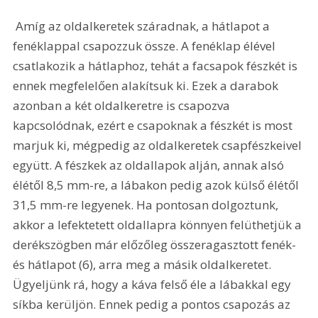
 Amíg az oldalkeretek száradnak, a hátlapot a 
fenéklappal csapozzuk össze. A fenéklap élével 
csatlakozik a hátlaphoz, tehát a facsapok fészkét is 
ennek megfelelően alakítsuk ki. Ezek a darabok 
azonban a két oldalkeretre is csapozva 
kapcsolódnak, ezért e csapoknak a fészkét is most 
marjuk ki, mégpedig az oldalkeretek csapfészkeivel 
együtt. A fészkek az oldallapok alján, annak alsó 
élétől 8,5 mm-re, a lábakon pedig azok külső élétől 
31,5 mm-re legyenek. Ha pontosan dolgoztunk, 
akkor a lefektetett oldallapra könnyen felüthetjük a 
derékszögben már előzőleg összeragasztott fenék-
és hátlapot (6), arra meg a másik oldalkeretet. 
Ügyeljünk rá, hogy a káva felső éle a lábakkal egy 
síkba kerüljön. Ennek pedig a pontos csapozás az 