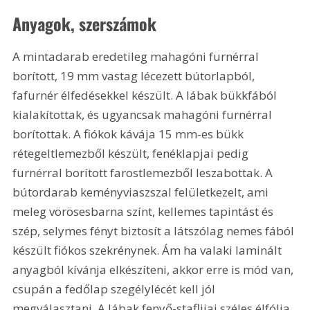
Anyagok, szerszámok 
A mintadarab eredetileg mahagóni furnérral 
borított, 19 mm vastag lécezett bútorlapból, 
fafurnér élfedésekkel készült. A lábak bükkfából 
kialakítottak, és ugyancsak mahagóni furnérral 
borítottak. A fiókok kávája 15 mm-es bükk 
rétegeltlemezből készült, fenéklapjai pedig 
furnérral borított farostlemezből leszabottak. A 
bútordarab keményviaszszal felületkezelt, ami 
meleg vörösesbarna színt, kellemes tapintást és 
szép, selymes fényt biztosít a látszólag nemes fából 
készült fiókos szekrénynek. Ám ha valaki laminált 
anyagból kívánja elkészíteni, akkor erre is mód van, 
csupán a fedőlap szegélylécét kell jól 
megválasztani. A lábak fenyő-staflijai széles élfólia 