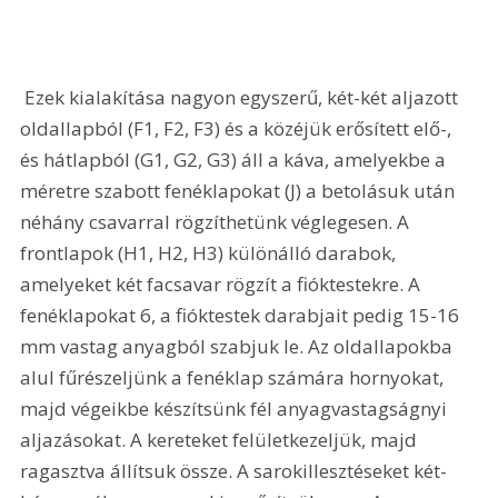
 Ezek kialakítása nagyon egyszerű, két-két aljazott 
oldallapból (F1, F2, F3) és a közéjük erősített elő-, 
és hátlapból (G1, G2, G3) áll a káva, amelyekbe a 
méretre szabott fenéklapokat (J) a betolásuk után 
néhány csavarral rögzíthetünk véglegesen. A 
frontlapok (H1, H2, H3) különálló darabok, 
amelyeket két facsavar rögzít a fióktestekre. A 
fenéklapokat 6, a fióktestek darabjait pedig 15-16 
mm vastag anyagból szabjuk le. Az oldallapokba 
alul fűrészeljünk a fenéklap számára hornyokat, 
majd végeikbe készítsünk fél anyagvastagságnyi 
aljazásokat. A kereteket felületkezeljük, majd 
ragasztva állítsuk össze. A sarokillesztéseket két-