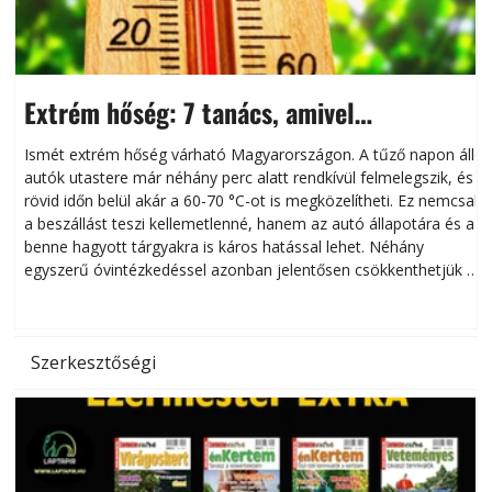
Extrém hőség: 7 tanács, amivel
megóvhatjuk autónkat a nyári károktól
Ismét extrém hőség várható Magyarországon. A tűző napon álló
autók utastere már néhány perc alatt rendkívül felmelegszik, és
rövid időn belül akár a 60-70 °C-ot is megközelítheti. Ez nemcsak
n
a beszállást teszi kellemetlenné, hanem az autó állapotára és a
benne hagyott tárgyakra is káros hatással lehet. Néhány
egyszerű óvintézkedéssel azonban jelentősen csökkenthetjük a
hőség káros hatásait.
l
Szerkesztőségi