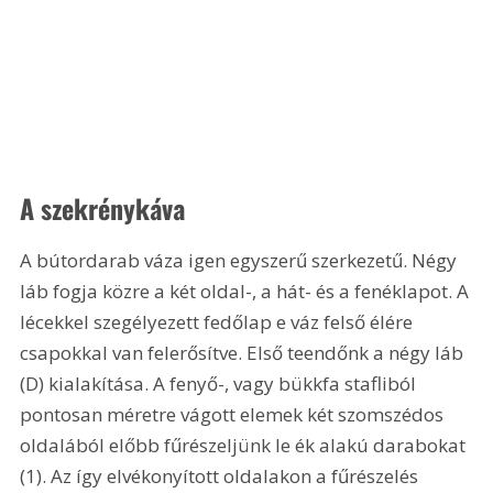
A szekrénykáva 
A bútordarab váza igen egyszerű szerkezetű. Négy 
láb fogja közre a két oldal-, a hát- és a fenéklapot. A 
lécekkel szegélyezett fedőlap e váz felső élére 
csapokkal van felerősítve. Első teendőnk a négy láb 
(D) kialakítása. A fenyő-, vagy bükkfa stafliból 
pontosan méretre vágott elemek két szomszédos 
oldalából előbb fűrészeljünk le ék alakú darabokat 
(1). Az így elvékonyított oldalakon a fűrészelés 