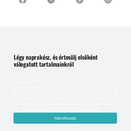
Légy naprakész, és értesülj elsőként
válogatott tartalmainkról
E-mail cím
*
Igen, szeretnék feliratkozni, és elfogadom az 
adatkezelést. 
Adatvédelmi tájékoztató
Feliratkozás