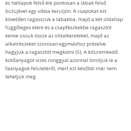
és hátlapok felső éle pontosan a lábak felső 
bütüjével egy síkba kerüljön. A csapokat ezt 
követően ragasszuk a lábakba, majd a két oldallap 
függőleges élére és a csapfészkekbe ragasztót 
kenve üssük össze az oldalkereteket, majd az 
alkatrészeket szorosan egymáshoz préselve 
hagyjuk a ragasztót megkötni (5). A kitüremkedő 
kötőanyagot vizes ronggyal azonnal töröljük le a 
faanyagok felületéről, mert ezt később már nem 
tehetjük meg. 