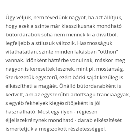
Úgy véljük, nem tévedünk nagyot, ha azt állítjuk, 
hogy ezek a szinte már klasszikusnak mondható 
bútordarabok soha nem mennek ki a divatból, 
legfeljebb a stílusuk változik. Hasznosságuk 
vitathatatlan, szinte minden lakásban "otthon" 
vannak. Időnként háttérbe vonulnak, máskor meg 
nagyon is keresettek lesznek, mint pl. mostanság. 
Szerkezetük egyszerű, ezért bárki saját kezűleg is 
elkészítheti a magáét. Önálló bútordarabként is 
kedvelt, ám az egyszerűbb adottságú franciaágyak, 
s egyéb fekhelyek kiegészítőjeként is jól 
használható. Most egy ilyen - régiesen 
éjjeliszekrénynek mondható - darab elkészítését 
ismertetjük a megszokott részletességgel.