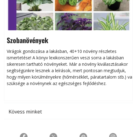
Szobanövények
Virágok gondozása a lakásban, 40+10 növény részletes
ismertetése! A könyv lexikonszerűen veszi sorra a lakásban
s
sikeresen tart­ha­tó növényeket. Már a növény kiválasztásakor
h
segítségünkre lesznek a leírások, mert pontosan megtudjuk,
k
hogy milyen körülményekre (hőmérséklet, páratartalom stb.) van
szüksége a növénynek az egészséges fejlődéshez.
t
Kövess minket