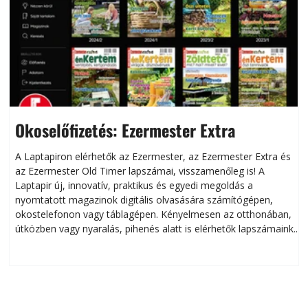
Okoselőfizetés: Ezermester Extra
A Laptapiron elérhetők az Ezermester, az Ezermester Extra és
az Ezermester Old Timer lapszámai, visszamenőleg is! A
Laptapir új, innovatív, praktikus és egyedi megoldás a
L
nyomtatott magazinok digitális olvasására számítógépen,
okostelefonon vagy táblagépen. Kényelmesen az otthonában,
útközben vagy nyaralás, pihenés alatt is elérhetők lapszámaink.
ú
Bárhol, bármikor, akár külföldön élve vagy dolgozva is
B
olvashatók az Ezermester lapszámai. A Laptapir kényelmes
megoldás, mert: – t