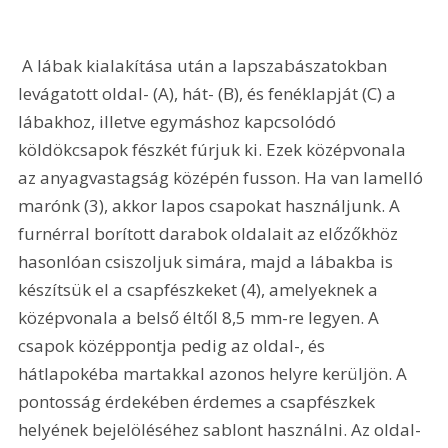
 A lábak kialakítása után a lapszabászatokban 
levágatott oldal- (A), hát- (B), és fenéklapját (C) a 
lábakhoz, illetve egymáshoz kapcsolódó 
köldökcsapok fészkét fúrjuk ki. Ezek középvonala 
az anyagvastagság középén fusson. Ha van lamelló 
marónk (3), akkor lapos csapokat használjunk. A 
furnérral borított darabok oldalait az előzőkhöz 
hasonlóan csiszoljuk simára, majd a lábakba is 
készítsük el a csapfészkeket (4), amelyeknek a 
középvonala a belső éltől 8,5 mm-re legyen. A 
csapok középpontja pedig az oldal-, és 
hátlapokéba martakkal azonos helyre kerüljön. A 
pontosság érdekében érdemes a csapfészkek 
helyének bejelöléséhez sablont használni. Az oldal- 