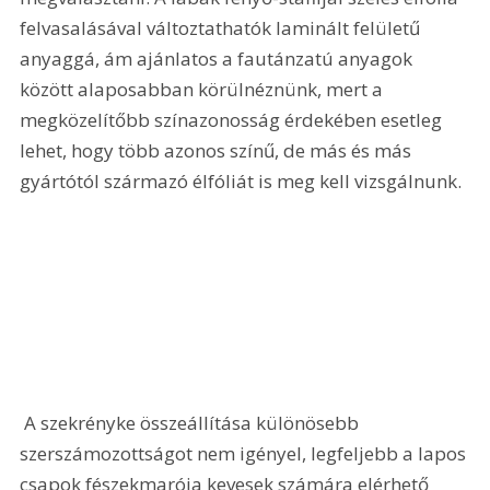
felvasalásával változtathatók laminált felületű 
anyaggá, ám ajánlatos a fautánzatú anyagok 
között alaposabban körülnéznünk, mert a 
megközelítőbb színazonosság érdekében esetleg 
lehet, hogy több azonos színű, de más és más 
gyártótól származó élfóliát is meg kell vizsgálnunk. 
 A szekrényke összeállítása különösebb 
szerszámozottságot nem igényel, legfeljebb a lapos 
csapok fészekmarója kevesek számára elérhető 