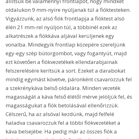
állítsuk be valamennyi frontlapot, hogy mindkét 
oldalukon 9 mm-nyire nyúljanak túl a fióktesteken. 
Vigyázzunk, az alsó fiók frontlapja a fióktest alsó 
élén 21 mm-rel nyúljon túl, a többinél ezek az 
alkatrészek a fiókkáva aljával kerüljenek egy 
vonalba. Mindegyik frontlap közepére szereljünk 
egy-egy szép bútorgombot, vagy fogantyút, majd 
ezt követően a fiókvezetékek ellendarabjainak 
felszerelésére kerítsük a sort. Ezeket a darabokat 
mindig egymást követve, páronként csavarozzuk fel 
a szekrénykáva belső oldalára. Minden vezeték 
magasságát a káva felső élétől mérve jelöljük fel, és 
magasságukat a fiók betolásával ellenőrizzük. 
Célszerű, ha az alsóval kezdünk, majd felfelé 
haladva csavarozzuk fel a többi fiókvezetéket a 
káva belsejébe. Ha pedig már az összes fiók a 