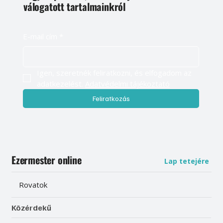
válogatott tartalmainkról
E-mail cím
*
Igen, szeretnék feliratkozni, és elfogadom az 
adatkezelést. 
Adatvédelmi tájékoztató
Feliratkozás
Ezermester online
Lap tetejére
Rovatok
Közérdekű