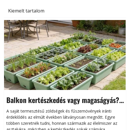
Kiemelt tartalom
Balkon kertészkedés vagy magaságyás?
Helytakarékos kertészkedés
A saját termesztésű zöldségek és fűszernövények iránti
érdeklődés az elmúlt években látványosan megnőtt. Egyre
többen szeretnék tudni, honnan származik az élelmiszer az
l
asztalukra, miközben a kertészkedés sokak számára