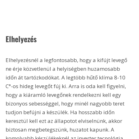
Elhelyezés
Elhelyezésnél a legfontosabb, hogy a kifújt levegő 
ne érje közvetlenül a helyiségben huzamosabb 
időn át tartózkodókat. A legtöbb hűtő klíma 8-10 
C°-os hideg levegőt fúj ki. Arra is oda kell figyelni, 
hogy a kiáramló levegőnek rendelkezni kell egy 
bizonyos sebességgel, hogy minél nagyobb teret 
tudjon befújni a készülék. Ha hosszabb időn 
keresztül kell ezt az állapotot elviselnünk, akkor 
biztosan megbetegszünk, huzatot kapunk. A 
komolyabb készülékeknél az inverter tecnológia 