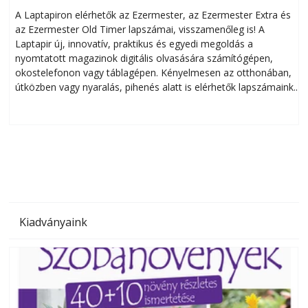
A Laptapiron elérhetők az Ezermester, az Ezermester Extra és
az Ezermester Old Timer lapszámai, visszamenőleg is! A
Laptapir új, innovatív, praktikus és egyedi megoldás a
L
nyomtatott magazinok digitális olvasására számítógépen,
okostelefonon vagy táblagépen. Kényelmesen az otthonában,
útközben vagy nyaralás, pihenés alatt is elérhetők lapszámaink.
ú
Bárhol, bármikor, akár külföldön élve vagy dolgozva is
B
olvashatók az Ezermester lapszámai. A Laptapir kényelmes
megoldás, mert: – t
Kiadványaink