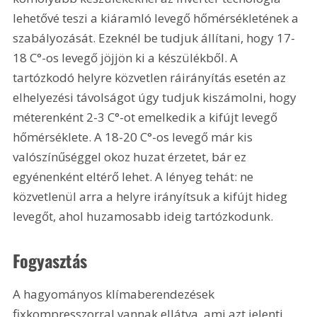
lehetővé teszi a kiáramló levegő hőmérsékletének a 
szabályozását. Ezeknél be tudjuk állítani, hogy 17-
18 C°-os levegő jöjjön ki a készülékből. A 
tartózkodó helyre közvetlen ráirányítás esetén az 
elhelyezési távolságot úgy tudjuk kiszámolni, hogy 
méterenként 2-3 C°-ot emelkedik a kifújt levegő 
hőmérséklete. A 18-20 C°-os levegő már kis 
valószínűséggel okoz huzat érzetet, bár ez 
egyénenként eltérő lehet. A lényeg tehát: ne 
közvetlenül arra a helyre irányítsuk a kifújt hideg 
levegőt, ahol huzamosabb ideig tartózkodunk. 
Fogyasztás
A hagyományos klímaberendezések 
fixkompresszorral vannak ellátva, ami azt jelenti, 