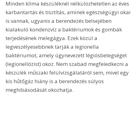
Minden klíma készüléknél nélkülözhetetlen az éves 
karbantartás és tisztítás, aminek egészségügyi okai 
is vannak, ugyanis a berendezés belsejében 
kialakuló kondenzvíz a baktériumok és gombák 
terjedésének melegágya. Ezek közül a 
legveszélyesebbnek tarják a legionella 
baktériumot, amely úgynevezett légiósbetegséget 
(legionellózist) okoz. Nem szabad megfeledkezni a 
készülék műszaki felülvizsgálatáról sem, mivel egy 
kis hűtőgáz hiány is a berendezés súlyos 
meghibásodását okozhatja. 