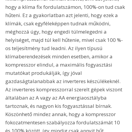
hogy a klíma fix fordulatszámon, 100%-on tud csak 
hűteni. Ez a gyakorlatban azt jelenti, hogy ezek a 
klímák, csak egyféleképpen tudnak működni, 
méghozzá úgy, hogy engedi túlmelegedni a 
helyiséget, majd túl kell hűtenie, mivel csak 100 %-
os teljesítmény tud leadni. Az ilyen típusú 
klímaberendezések minden esetben, amikor a 
kompresszor elindul, a maximális fogyasztási 
mutatókat produkálják, így jóval 
gazdaságtalanabbak az inverteres készülékeknél. 
Az inverteres kompresszorral szerelt gépek viszont 
általában az A vagy az AA energiaosztályba 
tartoznak, és nagyon kis fogyasztással bírnak. 
Köszönhető mindez annak, hogy a kompresszor 
fokozatmentesen szabályozza fordulatszámát 10 
és 100% között, így mindig csak annyit hűt, 