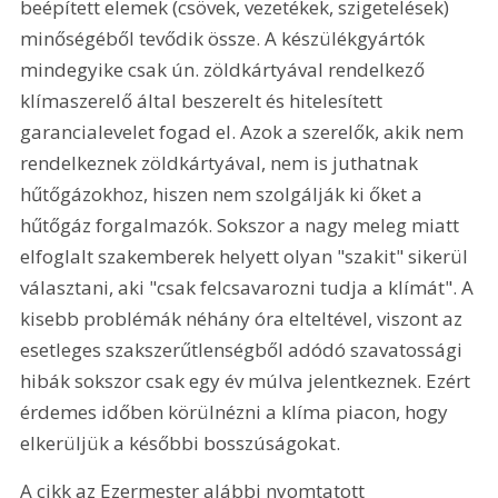
beépített elemek (csövek, vezetékek, szigetelések) 
minőségéből tevődik össze. A készülékgyártók 
mindegyike csak ún. zöldkártyával rendelkező 
klímaszerelő által beszerelt és hitelesített 
garancialevelet fogad el. Azok a szerelők, akik nem 
rendelkeznek zöldkártyával, nem is juthatnak 
hűtőgázokhoz, hiszen nem szolgálják ki őket a 
hűtőgáz forgalmazók. Sokszor a nagy meleg miatt 
elfoglalt szakemberek helyett olyan "szakit" sikerül 
választani, aki "csak felcsavarozni tudja a klímát". A 
kisebb problémák néhány óra elteltével, viszont az 
esetleges szakszerűtlenségből adódó szavatossági 
hibák sokszor csak egy év múlva jelentkeznek. Ezért 
érdemes időben körülnézni a klíma piacon, hogy 
elkerüljük a későbbi bosszúságokat.
A cikk az Ezermester alábbi nyomtatott 