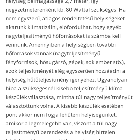
helyiség belmagassága 2,7 méter, így 
négyzetméterenként kb. 80 Wattal szükséges. Ha 
nem egyszerű, átlagos rendeltetésű helyiségeket 
akarunk klimatizálni, előfordulhat, hogy egyéb 
nagyteljesítményű hőforrásokat is számba kell 
vennünk. Amennyiben a helyiségben további 
hőforrások vannak (nagyteljesítményű 
fényforrások, hősugárzó, gépek, sok ember stb.), 
azok teljesítményét elég egyszerűen hozzáadni a 
helyiség hűtőteljesítmény igényéhez. Ugyanolyan 
hiba a szükségesnél kisebb teljesítményű klíma 
készülék választása, mintha túl nagy teljesítményűt 
választottunk volna. A kisebb készülék esetében 
pont akkor nem fogja lehűteni helyiségünket, 
amikor a legmelegebb van, viszont a túl nagy 
teljesítményű berendezés a helyiség hirtelen 