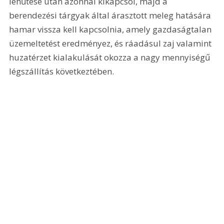
lehűtése után azonnal kikapcsol, majd a 
berendezési tárgyak által árasztott meleg hatására 
hamar vissza kell kapcsolnia, amely gazdaságtalan 
üzemeltetést eredményez, és ráadásul zaj valamint 
huzatérzet kialakulását okozza a nagy mennyiségű 
légszállítás következtében. 