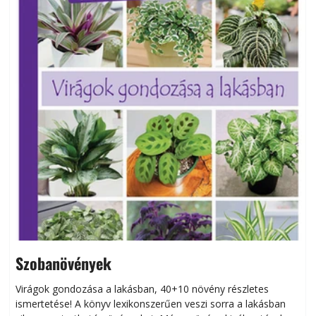
Szobanövények
Virágok gondozása a lakásban, 40+10 növény részletes
ismertetése! A könyv lexikonszerűen veszi sorra a lakásban
s