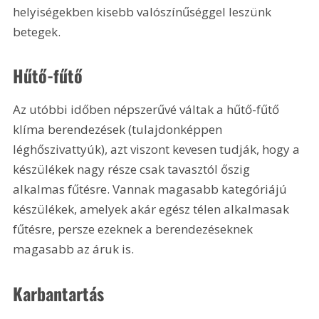
helyiségekben kisebb valószínűséggel leszünk 
betegek.
Hűtő-fűtő
Az utóbbi időben népszerűvé váltak a hűtő-fűtő 
klíma berendezések (tulajdonképpen 
léghőszivattyúk), azt viszont kevesen tudják, hogy a 
készülékek nagy része csak tavasztól őszig 
alkalmas fűtésre. Vannak magasabb kategóriájú 
készülékek, amelyek akár egész télen alkalmasak 
fűtésre, persze ezeknek a berendezéseknek 
magasabb az áruk is.
Karbantartás