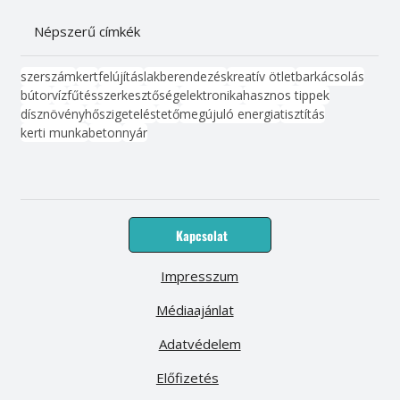
Népszerű címkék
szerszám
kert
felújítás
lakberendezés
kreatív ötlet
barkácsolás
bútor
víz
fűtés
szerkesztőség
elektronika
hasznos tippek
dísznövény
hőszigetelés
tető
megújuló energia
tisztítás
kerti munka
beton
nyár
Kapcsolat
Impresszum
Médiaajánlat
Adatvédelem
Előfizetés