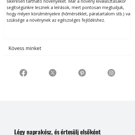
sikeresen tart­ha­tó növényeket. Már a növény kiválasztásakor
h
segítségünkre lesznek a leírások, mert pontosan megtudjuk,
k
hogy milyen körülményekre (hőmérséklet, páratartalom stb.) van
szüksége a növénynek az egészséges fejlődéshez.
t
Kövess minket
Légy naprakész, és értesülj elsőként