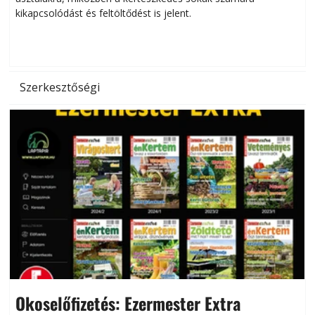
kikapcsolódást és feltöltődést is jelent.
é
d
Szerkesztőségi
Okoselőfizetés: Ezermester Extra