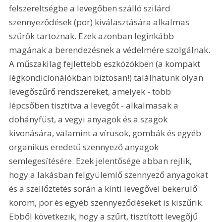
felszereltségbe a levegőben szálló szilárd 
szennyeződések (por) kiválasztására alkalmas 
szűrők tartoznak. Ezek azonban leginkább 
magának a berendezésnek a védelmére szolgálnak. 
A műszakilag fejlettebb eszközökben (a kompakt 
légkondicionálókban biztosan!) találhatunk olyan 
levegőszűrő rendszereket, amelyek - több 
lépcsőben tisztítva a levegőt - alkalmasak a 
dohányfüst, a vegyi anyagok és a szagok 
kivonására, valamint a vírusok, gombák és egyéb 
organikus eredetű szennyező anyagok 
semlegesítésére. Ezek jelentősége abban rejlik, 
hogy a lakásban felgyülemlő szennyező anyagokat 
és a szellőztetés során a kinti levegővel bekerülő 
korom, por és egyéb szennyeződéseket is kiszűrik. 
Ebből következik, hogy a szűrt, tisztított levegőjű 