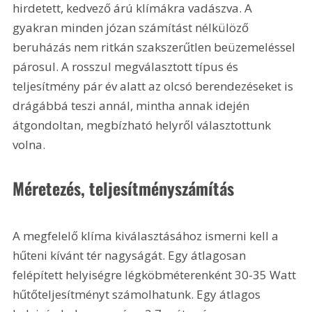
hirdetett, kedvező árú klímákra vadászva. A 
gyakran minden józan számítást nélkülöző 
beruházás nem ritkán szakszerűtlen beüzemeléssel 
párosul. A rosszul megválasztott típus és 
teljesítmény pár év alatt az olcsó berendezéseket is 
drágábbá teszi annál, mintha annak idején 
átgondoltan, megbízható helyről választottunk 
volna.
Méretezés, teljesítményszámítás 
A megfelelő klíma kiválasztásához ismerni kell a 
hűteni kívánt tér nagyságát. Egy átlagosan 
felépített helyiségre légköbméterenként 30-35 Watt 
hűtőteljesítményt számolhatunk. Egy átlagos 