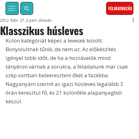
FELIRATKOZÁS
2012. febr. 27.
2 perc olvasás
Klasszikus húsleves
Külön kategóriát képez a levesek között. 
Bonyolultnak tűnik, de nem az. Az előkészítés 
igényel több időt, de ha a hozzávalók mind 
tányéron várnak a sorukra, a feladatunk már csak 
szép sortban beleereszteni őket a fazékba. 
Nagyanyám szerint az igazi húsleves legalább 3 
órán keresztül fő, és 21 különféle alapanyagból 
készül.