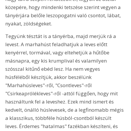
közepére, hogy mindenki tetszése szerint vegyen a 
tányérjára belőle leszopogatni való csontot, lábat, 
nyakat, zöldségeket.
Tegyünk tésztát is a tányérba, majd merjük rá a 
levest. A marhahúst feladhatjuk a leves előtt 
kenyérrel, tormával, vagy eltehetjük a hűtőbe 
másnapra, egy kis krumplival és valamilyen 
szósszal kitűnő ebéd lesz. Ha nem vegyes 
húsféléből készítjük, akkor beszélünk 
"Marhahúsleves"-ről, "Csontleves"-ről 
"Csirkeaprólékleves"-ről -attól függően, hogy mit 
használtunk fel a leveshez. Ezek mind ismert és 
kedvelt, önálló húslevesek, de a legfinomabb mégis 
a klasszikus, többféle húsból-csontból készült 
leves. Érdemes "hatalmas" fazékban készíteni, és 