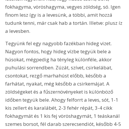
fokhagyma, vöröshagyma, vegyes zöldség, só. Igen 
finom lesz így is a levesünk, a többi, amit hozzá 
tudunk tenni, már csak hab a tortán. Illetve: plusz íz 
a levesben.
Tegyünk fel egy nagyobb fazékban hideg vizet. 
Nagyon fontos, hogy hideg vízbe tegyük bele a 
húsokat, mégpedig ha tényleg különféle, akkor 
puhulási sorrendben. Zúzát, szívet, csirkelábat, 
csontokat, rezgő marhahúst előbb, később a 
farhátat, nyakat, még később a csirkemájat. A 
zöldségeket és a fűszernövényeket is különböző 
időben tegyük bele. Ahogy felforrt a leves, sót, 1-1 
kis zellert és karalábét, 2-3 fehér répát, 3-4 cikk 
fokhagymát és 1 kis fej vöröshagymát, 1 teáskanál 
szemes borsot, fél darab szerecsendiót, később 4-5 