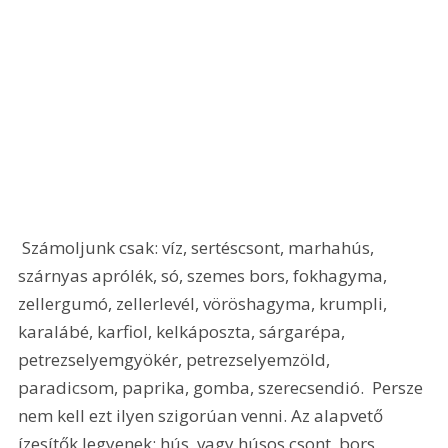
 Számoljunk csak: víz, sertéscsont, marhahús, 
szárnyas aprólék, só, szemes bors, fokhagyma, 
zellergumó, zellerlevél, vöröshagyma, krumpli, 
karalábé, karfiol, kelkáposzta, sárgarépa, 
petrezselyemgyökér, petrezselyemzöld, 
paradicsom, paprika, gomba, szerecsendió.  Persze 
nem kell ezt ilyen szigorúan venni. Az alapvető 
ízesítők legyenek: hús, vagy húsos csont, bors, 