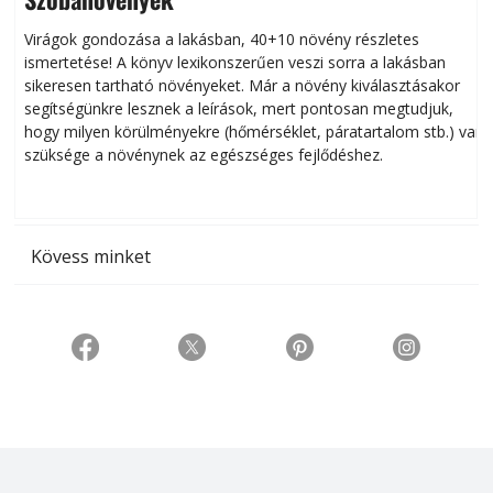
Virágok gondozása a lakásban, 40+10 növény részletes
ismertetése! A könyv lexikonszerűen veszi sorra a lakásban
s
sikeresen tart­ha­tó növényeket. Már a növény kiválasztásakor
h
segítségünkre lesznek a leírások, mert pontosan megtudjuk,
k
hogy milyen körülményekre (hőmérséklet, páratartalom stb.) van
szüksége a növénynek az egészséges fejlődéshez.
t
Kövess minket