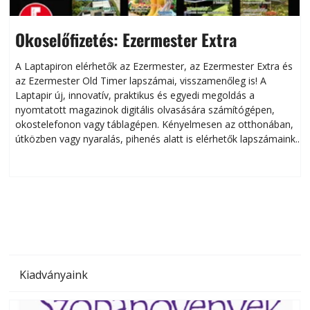
Okoselőfizetés: Ezermester Extra
A Laptapiron elérhetők az Ezermester, az Ezermester Extra és
az Ezermester Old Timer lapszámai, visszamenőleg is! A
Laptapir új, innovatív, praktikus és egyedi megoldás a
L
nyomtatott magazinok digitális olvasására számítógépen,
okostelefonon vagy táblagépen. Kényelmesen az otthonában,
útközben vagy nyaralás, pihenés alatt is elérhetők lapszámaink.
ú
Bárhol, bármikor, akár külföldön élve vagy dolgozva is
B
olvashatók az Ezermester lapszámai. A Laptapir kényelmes
megoldás, mert: – t
Kiadványaink