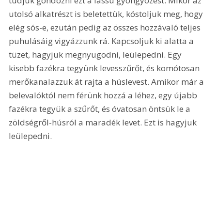
tudjuk gondozni ezt a lassú gyöngyözést. Mikor az 
utolsó alkatrészt is beletettük, kóstoljuk meg, hogy 
elég sós-e, ezután pedig az összes hozzávaló teljes 
puhulásáig vigyázzunk rá. Kapcsoljuk ki alatta a 
tüzet, hagyjuk megnyugodni, leülepedni. Egy 
kisebb fazékra tegyünk levesszűrőt, és komótosan 
merőkanalazzuk át rajta a húslevest. Amikor már a 
belevalóktól nem férünk hozzá a léhez, egy újabb 
fazékra tegyük a szűrőt, és óvatosan öntsük le a 
zöldségről-húsról a maradék levet. Ezt is hagyjuk 
leülepedni.