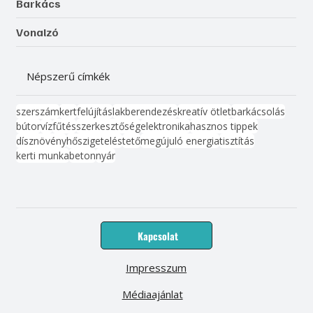
Barkács
Vonalzó
Népszerű címkék
szerszám
kert
felújítás
lakberendezés
kreatív ötlet
barkácsolás
bútor
víz
fűtés
szerkesztőség
elektronika
hasznos tippek
dísznövény
hőszigetelés
tető
megújuló energia
tisztítás
kerti munka
beton
nyár
Kapcsolat
Impresszum
Médiaajánlat