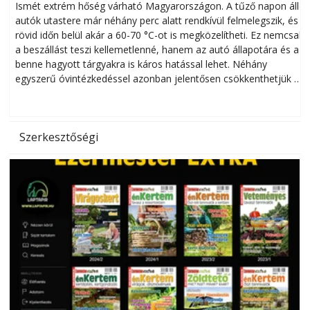
megóvhatjuk autónkat a nyári károktól
Ismét extrém hőség várható Magyarországon. A tűző napon álló
autók utastere már néhány perc alatt rendkívül felmelegszik, és
rövid időn belül akár a 60-70 °C-ot is megközelítheti. Ez nemcsak
n
a beszállást teszi kellemetlenné, hanem az autó állapotára és a
benne hagyott tárgyakra is káros hatással lehet. Néhány
egyszerű óvintézkedéssel azonban jelentősen csökkenthetjük a
hőség káros hatásait.
l
Szerkesztőségi