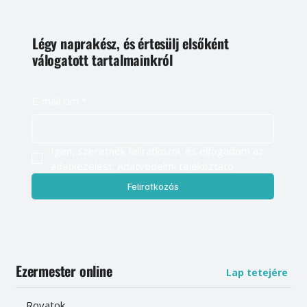
Légy naprakész, és értesülj elsőként
válogatott tartalmainkról
E-mail cím
*
Igen, szeretnék feliratkozni, és elfogadom az 
adatkezelést. 
Adatvédelmi tájékoztató
Feliratkozás
Ezermester online
Lap tetejére
Rovatok