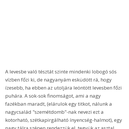
A levesbe való tésztát szinte mindenki lobogó sós 
vízben főzi ki, de nagyanyám esküdött rá, hogy 
ízesebb, ha ebben az utoljára leöntött levesben főzi 
puhára. A sok-sok finomságot, ami a nagy 
fazékban maradt, (elárulok egy titkot, nálunk a 
nagycsalád "szemétdomb"-nak nevezi ezt a 
kotorható, szétkapirgálható ínyencség-halmot), egy 
nagy tálra szépen rendezzük el, tegyük az asztal 