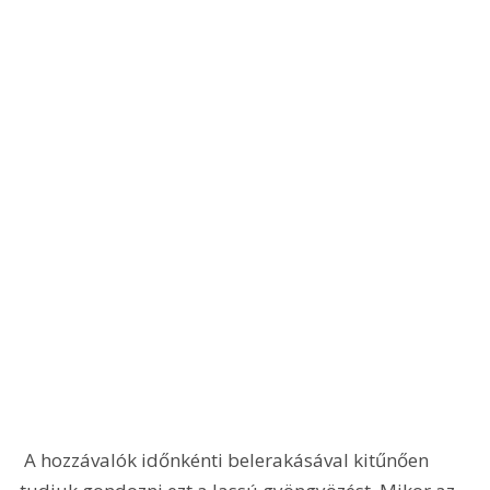
 A hozzávalók időnkénti belerakásával kitűnően 