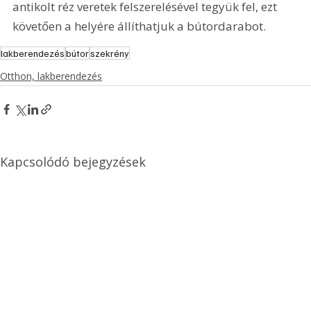
antikolt réz veretek felszerelésével tegyük fel, ezt 
követően a helyére állíthatjuk a bútordarabot.
lakberendezés
bútor
szekrény
Otthon, lakberendezés
Kapcsolódó bejegyzések