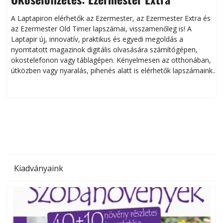
A Laptapiron elérhetők az Ezermester, az Ezermester Extra és
az Ezermester Old Timer lapszámai, visszamenőleg is! A
Laptapir új, innovatív, praktikus és egyedi megoldás a
L
nyomtatott magazinok digitális olvasására számítógépen,
okostelefonon vagy táblagépen. Kényelmesen az otthonában,
útközben vagy nyaralás, pihenés alatt is elérhetők lapszámaink.
ú
Bárhol, bármikor, akár külföldön élve vagy dolgozva is
B
olvashatók az Ezermester lapszámai. A Laptapir kényelmes
megoldás, mert: – t
Kiadványaink