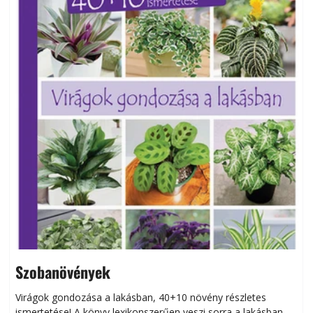
Szobanövények
Virágok gondozása a lakásban, 40+10 növény részletes
ismertetése! A könyv lexikonszerűen veszi sorra a lakásban
s