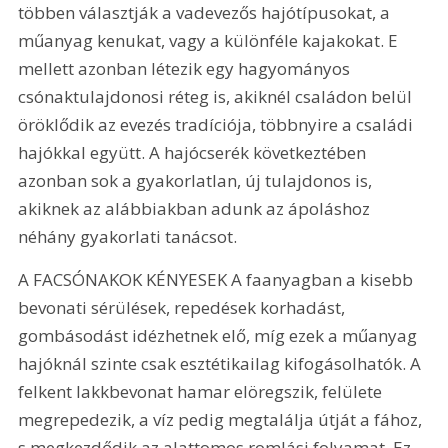
többen választják a vadevezős hajótípusokat, a 
műanyag kenukat, vagy a különféle kajakokat. E 
mellett azonban létezik egy hagyományos 
csónaktulajdonosi réteg is, akiknél családon belül 
öröklődik az evezés tradíciója, többnyire a családi 
hajókkal együtt. A hajócserék következtében 
azonban sok a gyakorlatlan, új tulajdonos is, 
akiknek az alábbiakban adunk az ápoláshoz 
néhány gyakorlati tanácsot.
A FACSÓNAKOK KÉNYESEK A faanyagban a kisebb 
bevonati sérülések, repedések korhadást, 
gombásodást idézhetnek elő, míg ezek a műanyag 
hajóknál szinte csak esztétikailag kifogásolhatók. A 
felkent lakkbevonat hamar elöregszik, felülete 
megrepedezik, a víz pedig megtalálja útját a fához, 
s megkezdődik az alattomos romlási folyamat. Ez 