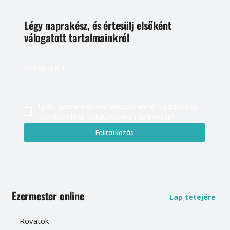
Légy naprakész, és értesülj elsőként
válogatott tartalmainkról
E-mail cím
*
Igen, szeretnék feliratkozni, és elfogadom az 
adatkezelést. 
Adatvédelmi tájékoztató
Feliratkozás
Ezermester online
Lap tetejére
Rovatok