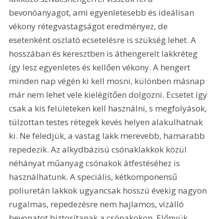
bevonóanyagot, ami egyenletesebb és ideálisan 
vékony rétegvastagságot eredményez, de 
esetenként oszlató ecsetelésre is szükség lehet. A 
hosszában és keresztben is áthengerelt lakkréteg 
így lesz egyenletes és kellően vékony. A hengert 
minden nap végén ki kell mosni, különben másnap 
már nem lehet vele kielégítően dolgozni. Ecsetet így 
csak a kis felületeken kell használni, s megfolyások, 
túlzottan testes rétegek kevés helyen alakulhatnak 
ki. Ne feledjük, a vastag lakk merevebb, hamarabb 
repedezik. Az alkydbázisú csónaklakkok közül 
néhányat műanyag csónakok átfestéséhez is 
használhatunk. A speciális, kétkomponensű 
poliuretán lakkok ugyancsak hosszú évekig nagyon 
rugalmas, repedezésre nem hajlamos, vízálló 
bevonatot biztosítanak a csónakokon. Előnyük, 