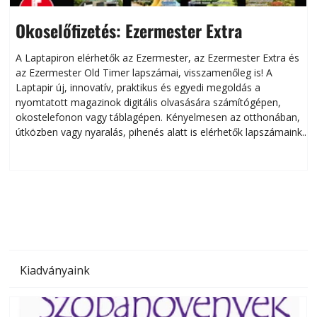
Okoselőfizetés: Ezermester Extra
A Laptapiron elérhetők az Ezermester, az Ezermester Extra és
az Ezermester Old Timer lapszámai, visszamenőleg is! A
Laptapir új, innovatív, praktikus és egyedi megoldás a
L
nyomtatott magazinok digitális olvasására számítógépen,
okostelefonon vagy táblagépen. Kényelmesen az otthonában,
útközben vagy nyaralás, pihenés alatt is elérhetők lapszámaink.
ú
Bárhol, bármikor, akár külföldön élve vagy dolgozva is
B
olvashatók az Ezermester lapszámai. A Laptapir kényelmes
megoldás, mert: – t
Kiadványaink