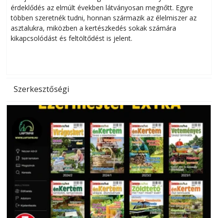
érdeklődés az elmúlt években látványosan megnőtt. Egyre
többen szeretnék tudni, honnan származik az élelmiszer az
l
asztalukra, miközben a kertészkedés sokak számára
kikapcsolódást és feltöltődést is jelent.
é
d
Szerkesztőségi