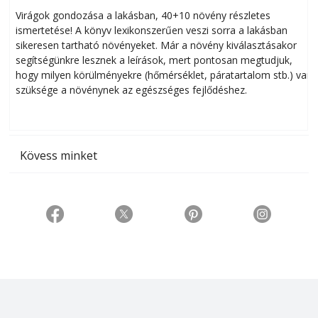
Virágok gondozása a lakásban, 40+10 növény részletes
ismertetése! A könyv lexikonszerűen veszi sorra a lakásban
s
sikeresen tart­ha­tó növényeket. Már a növény kiválasztásakor
h
segítségünkre lesznek a leírások, mert pontosan megtudjuk,
k
hogy milyen körülményekre (hőmérséklet, páratartalom stb.) van
szüksége a növénynek az egészséges fejlődéshez.
t
Kövess minket