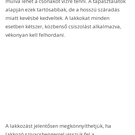
múlva lehet a csónakot vízre tenni. A tapasztalatok 
alapján ezek tartósabbak, de a hosszú száradás 
miatt kevésbé kedveltek. A lakkokat minden 
esetben kétszer, közbenső csiszolást alkalmazva, 
vékonyan kell felhordani. 
A lakkozást jelentősen megkönnyíthetjük, ha 
lakkozó szivacshengerrel visszük fel a 