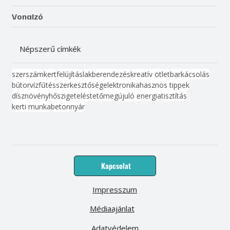
Vonalzó
Népszerű címkék
szerszám
kert
felújítás
lakberendezés
kreatív ötlet
barkácsolás
bútor
víz
fűtés
szerkesztőség
elektronika
hasznos tippek
dísznövény
hőszigetelés
tető
megújuló energia
tisztítás
kerti munka
beton
nyár
Kapcsolat
Impresszum
Médiaajánlat
Adatvédelem