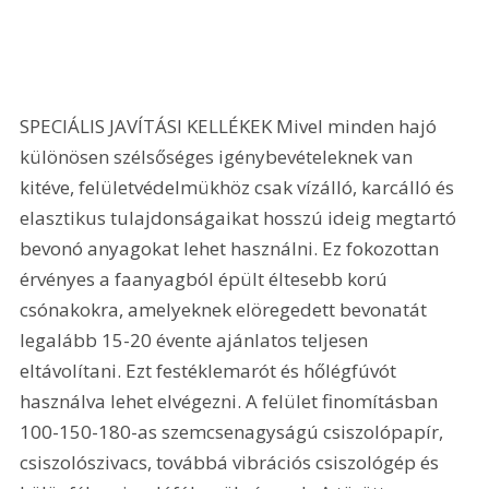
SPECIÁLIS JAVÍTÁSI KELLÉKEK Mivel minden hajó 
különösen szélsőséges igénybevételeknek van 
kitéve, felületvédelmükhöz csak vízálló, karcálló és 
elasztikus tulajdonságaikat hosszú ideig megtartó 
bevonó anyagokat lehet használni. Ez fokozottan 
érvényes a faanyagból épült éltesebb korú 
csónakokra, amelyeknek elöregedett bevonatát 
legalább 15-20 évente ajánlatos teljesen 
eltávolítani. Ezt festéklemarót és hőlégfúvót 
használva lehet elvégezni. A felület finomításban 
100-150-180-as szemcsenagyságú csiszolópapír, 
csiszolószivacs, továbbá vibrációs csiszológép és 