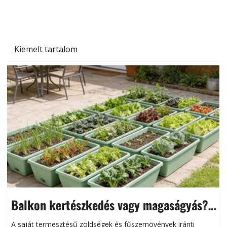
Kiemelt tartalom
Balkon kertészkedés vagy magaságyás?
Helytakarékos kertészkedés
A saját termesztésű zöldségek és fűszernövények iránti