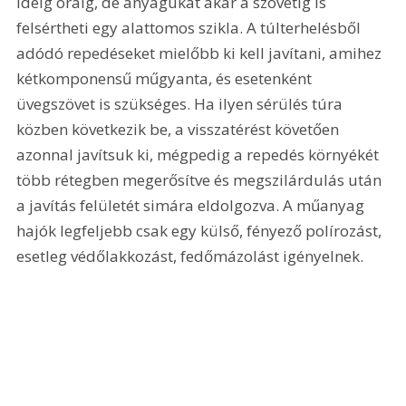
ideig óráig, de anyagukat akár a szövetig is 
felsértheti egy alattomos szikla. A túlterhelésből 
adódó repedéseket mielőbb ki kell javítani, amihez 
kétkomponensű műgyanta, és esetenként 
üvegszövet is szükséges. Ha ilyen sérülés túra 
közben következik be, a visszatérést követően 
azonnal javítsuk ki, mégpedig a repedés környékét 
több rétegben megerősítve és megszilárdulás után 
a javítás felületét simára eldolgozva. A műanyag 
hajók legfeljebb csak egy külső, fényező polírozást, 
esetleg védőlakkozást, fedőmázolást igényelnek.