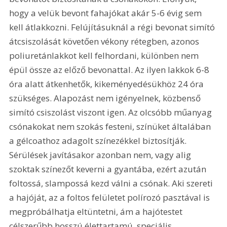
hogy a velük bevont fahajókat akár 5-6 évig sem 
kell átlakkozni. Felújításuknál a régi bevonat simító 
átcsiszolását követően vékony rétegben, azonos 
poliuretánlakkot kell felhordani, különben nem 
épül össze az előző bevonattal. Az ilyen lakkok 6-8 
óra alatt átkenhetők, kikeményedésükhöz 24 óra 
szükséges. Alapozást nem igényelnek, közbenső 
simító csiszolást viszont igen. Az olcsóbb műanyag 
csónakokat nem szokás festeni, színüket általában 
a gélcoathoz adagolt színezékkel biztosítják. 
Sérülések javításakor azonban nem, vagy alig 
szoktak színezőt keverni a gyantába, ezért azután 
foltossá, slampossá kezd válni a csónak. Aki szereti 
a hajóját, az a foltos felületet polírozó pasztával is 
megpróbálhatja eltüntetni, ám a hajótestet 
célszerűbb hosszú élettartamú, speciális 