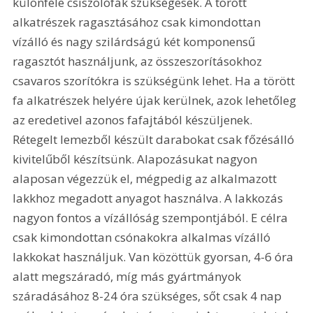
különféle csiszolófák szükségesek. A törött 
alkatrészek ragasztásához csak kimondottan 
vízálló és nagy szilárdságú két komponensű 
ragasztót használjunk, az összeszorításokhoz 
csavaros szorítókra is szükségünk lehet. Ha a törött 
fa alkatrészek helyére újak kerülnek, azok lehetőleg 
az eredetivel azonos fafajtából készüljenek. 
Rétegelt lemezből készült darabokat csak főzésálló 
kivitelűből készítsünk. Alapozásukat nagyon 
alaposan végezzük el, mégpedig az alkalmazott 
lakkhoz megadott anyagot használva. A lakkozás 
nagyon fontos a vízállóság szempontjából. E célra 
csak kimondottan csónakokra alkalmas vízálló 
lakkokat használjuk. Van közöttük gyorsan, 4-6 óra 
alatt megszáradó, míg más gyártmányok 
száradásához 8-24 óra szükséges, sőt csak 4 nap 