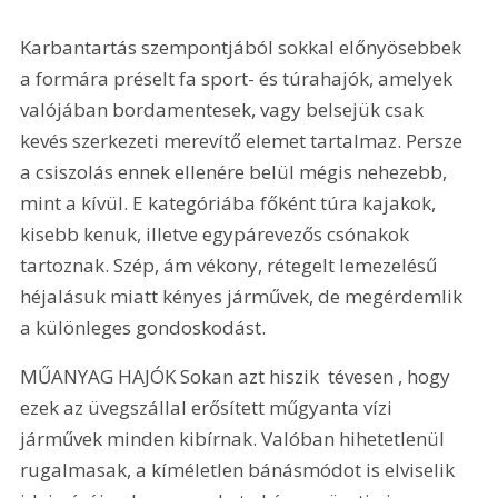
Karbantartás szempontjából sokkal előnyösebbek 
a formára préselt fa sport- és túrahajók, amelyek 
valójában bordamentesek, vagy belsejük csak 
kevés szerkezeti merevítő elemet tartalmaz. Persze 
a csiszolás ennek ellenére belül mégis nehezebb, 
mint a kívül. E kategóriába főként túra kajakok, 
kisebb kenuk, illetve egypárevezős csónakok 
tartoznak. Szép, ám vékony, rétegelt lemezelésű 
héjalásuk miatt kényes járművek, de megérdemlik 
a különleges gondoskodást.
MŰANYAG HAJÓK Sokan azt hiszik  tévesen , hogy 
ezek az üvegszállal erősített műgyanta vízi 
járművek minden kibírnak. Valóban hihetetlenül 
rugalmasak, a kíméletlen bánásmódot is elviselik 