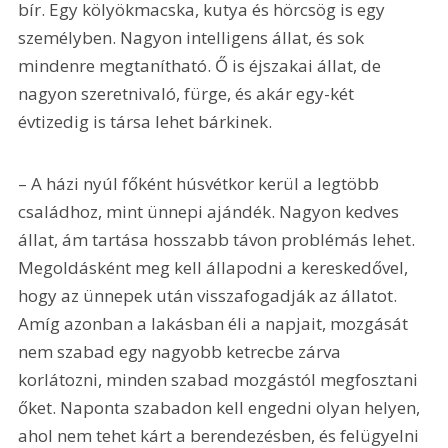
bír. Egy kölyökmacska, kutya és hörcsög is egy 
személyben. Nagyon intelligens állat, és sok 
mindenre megtanítható. Ő is éjszakai állat, de 
nagyon szeretnivaló, fürge, és akár egy-két 
évtizedig is társa lehet bárkinek.
– A házi nyúl főként húsvétkor kerül a legtöbb 
családhoz, mint ünnepi ajándék. Nagyon kedves 
állat, ám tartása hosszabb távon problémás lehet. 
Megoldásként meg kell állapodni a kereskedővel, 
hogy az ünnepek után visszafogadják az állatot. 
Amíg azonban a lakásban éli a napjait, mozgását 
nem szabad egy nagyobb ketrecbe zárva 
korlátozni, minden szabad mozgástól megfosztani 
őket. Naponta szabadon kell engedni olyan helyen, 
ahol nem tehet kárt a berendezésben, és felügyelni 