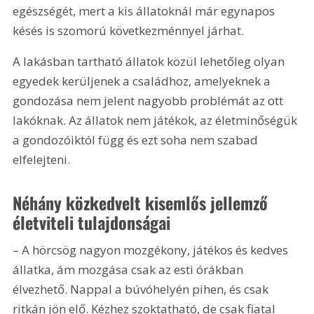
egészségét, mert a kis állatoknál már egynapos 
késés is szomorú következménnyel járhat.
A lakásban tartható állatok közül lehetőleg olyan 
egyedek kerüljenek a családhoz, amelyeknek a 
gondozása nem jelent nagyobb problémát az ott 
lakóknak. Az állatok nem játékok, az életminőségük 
a gondozóiktól függ és ezt soha nem szabad 
elfelejteni.
Néhány közkedvelt kisemlős jellemző 
életviteli tulajdonságai
– A hörcsög nagyon mozgékony, játékos és kedves 
állatka, ám mozgása csak az esti órákban 
élvezhető. Nappal a búvóhelyén pihen, és csak 
ritkán jön elő. Kézhez szoktatható, de csak fiatal 