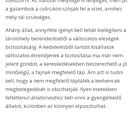
szétszórni. Az itatótál mélysége is lényeges, mert pl. 
a galambok a csőrükön szívják fel a vizet, amihez 
mély tál szükséges.
Ahány állat, annyiféle igényt kell tehát kielégíteni a 
tárolóhely berendezésétől a változatos eleségek 
biztosításáig. A kedvtelésből tartott kisállatok 
változatos étrendjének a biztosítása ma már nem 
jelent gondot, a kereskedésekben beszerezhető a jó 
minőségű, a fajnak megfelelő táp. Ám azt is tudni 
kell, hogy a nem megfelelő táplálék a kedvencek 
megbetegedését is okozhatják. Ilyen esetekben 
feltétlenül állatorvoshoz kell vinni a gyengélkedő 
állatot, különben az könnyen elpusztulhat.