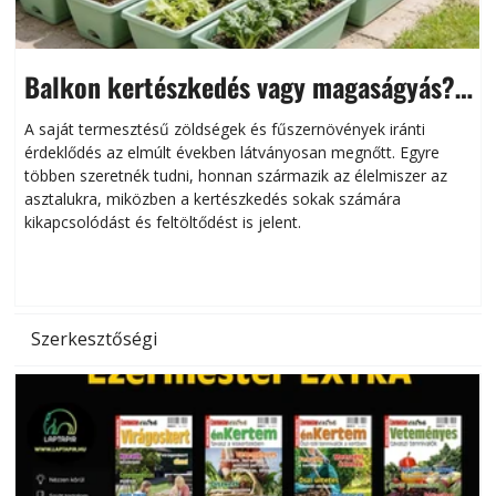
Balkon kertészkedés vagy magaságyás?
Helytakarékos kertészkedés
A saját termesztésű zöldségek és fűszernövények iránti
érdeklődés az elmúlt években látványosan megnőtt. Egyre
többen szeretnék tudni, honnan származik az élelmiszer az
l
asztalukra, miközben a kertészkedés sokak számára
kikapcsolódást és feltöltődést is jelent.
é
d
Szerkesztőségi