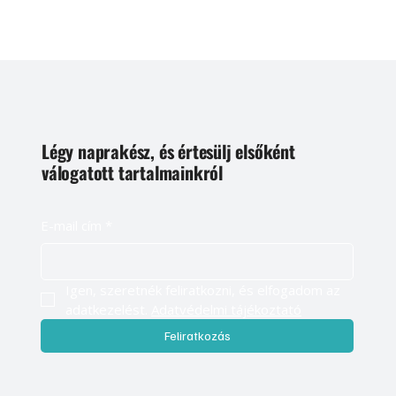
Légy naprakész, és értesülj elsőként
válogatott tartalmainkról
E-mail cím
*
Igen, szeretnék feliratkozni, és elfogadom az 
adatkezelést. 
Adatvédelmi tájékoztató
Feliratkozás