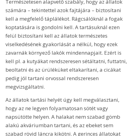
Természetesen alapvető szabály, hogy az állatok 
számára – tekintettel azok fajtájára – biztosítani 
kell a megfelelő táplálékot. Rágcsálóknál a fogak 
koptatására is gondolni kell. A tartásuknál ezen 
felül biztosítani kell az állatok természetes 
viselkedésének gyakorlását a nélkül, hogy ezek 
zavarnák környező lakók mindennapjait. Ezért is 
kell pl. a kutyákat rendszeresen sétáltatni, futtatni, 
beoltatni és az ürüléküket eltakarítani, a cicákat 
pedig jól tartani orvossal rendszeresen 
megvizsgáltatni.
Az állatok tartási helyét úgy kell megválasztani, 
hogy az ne legyen folyamatosan sötét vagy 
napsütötte helyen. A halakat nem szabad gömb 
alakú akváriumban tartani, és az ebeket sem 
szabad rövid láncra kikötni. A gerinces állatokat 