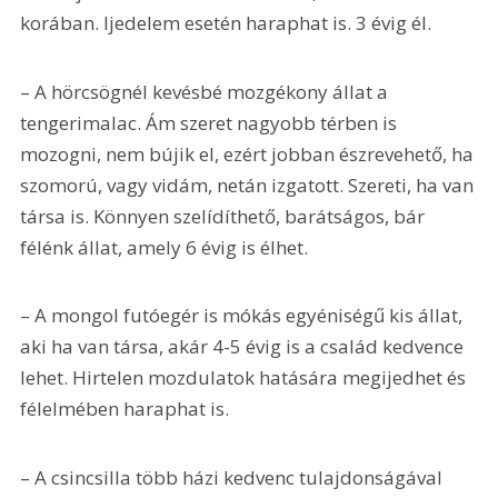
korában. Ijedelem esetén haraphat is. 3 évig él.
– A hörcsögnél kevésbé mozgékony állat a 
tengerimalac. Ám szeret nagyobb térben is 
mozogni, nem bújik el, ezért jobban észrevehető, ha 
szomorú, vagy vidám, netán izgatott. Szereti, ha van 
társa is. Könnyen szelídíthető, barátságos, bár 
félénk állat, amely 6 évig is élhet.
– A mongol futóegér is mókás egyéniségű kis állat, 
aki ha van társa, akár 4-5 évig is a család kedvence 
lehet. Hirtelen mozdulatok hatására megijedhet és 
félelmében haraphat is.
– A csincsilla több házi kedvenc tulajdonságával 