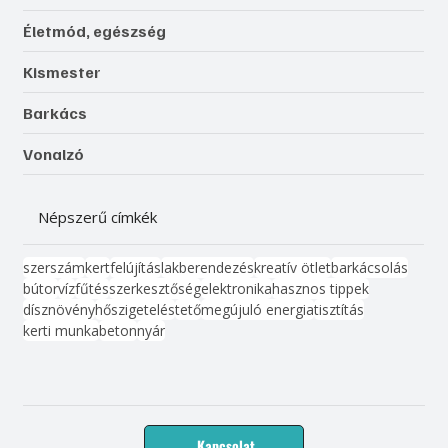
Életmód, egészség
Kismester
Barkács
Vonalzó
Népszerű címkék
szerszám
kert
felújítás
lakberendezés
kreatív ötlet
barkácsolás
bútor
víz
fűtés
szerkesztőség
elektronika
hasznos tippek
dísznövény
hőszigetelés
tető
megújuló energia
tisztítás
kerti munka
beton
nyár
Kapcsolat