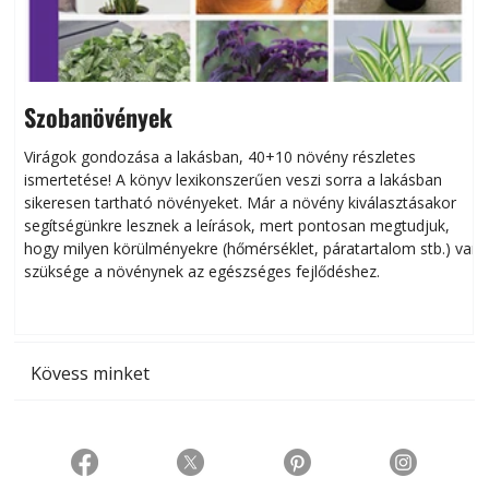
Szobanövények
Virágok gondozása a lakásban, 40+10 növény részletes
ismertetése! A könyv lexikonszerűen veszi sorra a lakásban
s
sikeresen tart­ha­tó növényeket. Már a növény kiválasztásakor
h
segítségünkre lesznek a leírások, mert pontosan megtudjuk,
k
hogy milyen körülményekre (hőmérséklet, páratartalom stb.) van
szüksége a növénynek az egészséges fejlődéshez.
t
Kövess minket