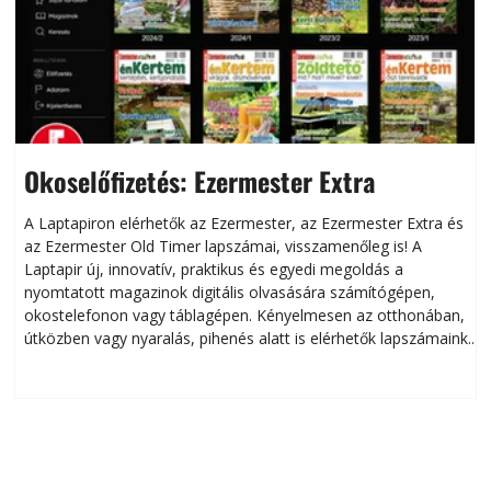
Okoselőfizetés: Ezermester Extra
A Laptapiron elérhetők az Ezermester, az Ezermester Extra és
az Ezermester Old Timer lapszámai, visszamenőleg is! A
Laptapir új, innovatív, praktikus és egyedi megoldás a
L
nyomtatott magazinok digitális olvasására számítógépen,
okostelefonon vagy táblagépen. Kényelmesen az otthonában,
útközben vagy nyaralás, pihenés alatt is elérhetők lapszámaink.
ú
Bárhol, bármikor, akár külföldön élve vagy dolgozva is
B
olvashatók az Ezermester lapszámai. A Laptapir kényelmes
megoldás, mert: – t