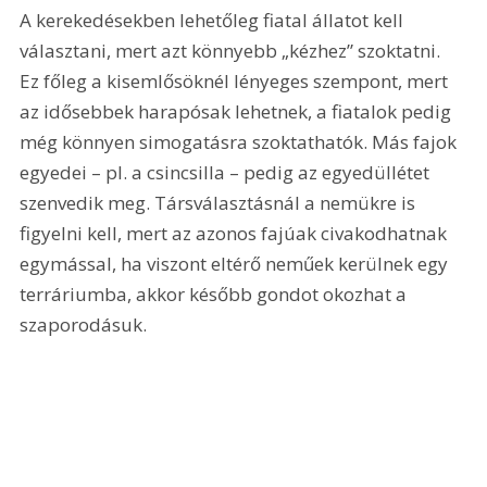
A kerekedésekben lehetőleg fiatal állatot kell 
választani, mert azt könnyebb „kézhez” szoktatni. 
Ez főleg a kisemlősöknél lényeges szempont, mert 
az idősebbek harapósak lehetnek, a fiatalok pedig 
még könnyen simogatásra szoktathatók. Más fajok 
egyedei – pl. a csincsilla – pedig az egyedüllétet 
szenvedik meg. Társválasztásnál a nemükre is 
figyelni kell, mert az azonos fajúak civakodhatnak 
egymással, ha viszont eltérő neműek kerülnek egy 
terráriumba, akkor később gondot okozhat a 
szaporodásuk.