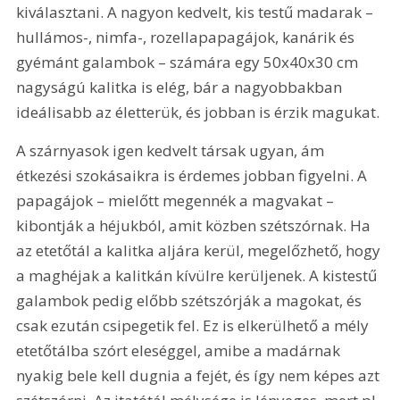
kiválasztani. A nagyon kedvelt, kis testű madarak – 
hullámos-, nimfa-, rozellapapagájok, kanárik és 
gyémánt galambok – számára egy 50x40x30 cm 
nagyságú kalitka is elég, bár a nagyobbakban 
ideálisabb az életterük, és jobban is érzik magukat.
A szárnyasok igen kedvelt társak ugyan, ám 
étkezési szokásaikra is érdemes jobban figyelni. A 
papagájok – mielőtt megennék a magvakat – 
kibontják a héjukból, amit közben szétszórnak. Ha 
az etetőtál a kalitka aljára kerül, megelőzhető, hogy 
a maghéjak a kalitkán kívülre kerüljenek. A kistestű 
galambok pedig előbb szétszórják a magokat, és 
csak ezután csipegetik fel. Ez is elkerülhető a mély 
etetőtálba szórt eleséggel, amibe a madárnak 
nyakig bele kell dugnia a fejét, és így nem képes azt 