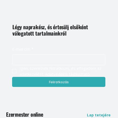
Légy naprakész, és értesülj elsőként
válogatott tartalmainkról
E-mail cím
*
Igen, szeretnék feliratkozni, és elfogadom az 
adatkezelést. 
Adatvédelmi tájékoztató
Feliratkozás
Ezermester online
Lap tetejére