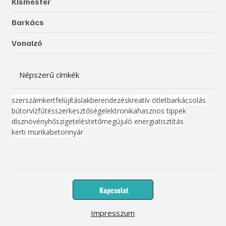
Kismester
Barkács
Vonalzó
Népszerű címkék
szerszám
kert
felújítás
lakberendezés
kreatív ötlet
barkácsolás
bútor
víz
fűtés
szerkesztőség
elektronika
hasznos tippek
dísznövény
hőszigetelés
tető
megújuló energia
tisztítás
kerti munka
beton
nyár
Kapcsolat
Impresszum