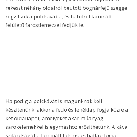
rekeszt néhány oldalról beütött bognárfejű szeggel 
rögzítsük a polckávába, és hátulról laminált 
felületű farostlemezzel fedjük le. 
Ha pedig a polckávát is magunknak kell 
készítenünk, akkor a fedő és fenéklap fogja közre a 
két oldallapot, amelyeket akár műanyag 
sarokelemekkel is egymáshoz erősíthetünk. A káva 
szilárdságát a laminált faforgács hátlap fogja 