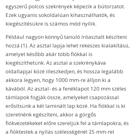
egyszerű polcos szekrények képezik a bútorzatot. 
Ezek ugyanis sokoldalúan kihasználhatók, és 
kiegészítésükre is számos mód nyílik.
Például nagyon könnyű tanuló íróasztalt készíteni 
hozzá (1). Az asztal lapja lehet rekeszes kialakítású, 
amelyet később akár több fiókkal is 
kiegészíthetünk. Az asztal a szekrénykáva 
oldallapjai közé illeszkedjen, és hossza legalább 
akkora legyen, hogy 1000 mm-re álljon ki a 
kávából. Az asztal- és a fenéklapot 120 mm széles 
támlapok fogják össze, amelyeket csapozással 
erősítsünk a két laminált lap közé. Ha fiókkal is ki 
szeretnénk egészíteni, akkor a görgős 
fiókvezetékeket előre szereljük fel a támlapokra, és 
a fióktestek a nyílás szélességénél 25 mm-rel 