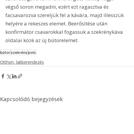
végső soron megadni, ezért ezt ragasztva és 
facsavarozva szereljük fel a kávára, majd illesszük 
helyére a rekeszes elemet. Beerősítése után 
konfirmátor csavarokkal fogassuk a szekrénykáva 
oldalai közé az új bútorelemet.
bútor
szekrény
polc
Otthon, lakberendezés
Kapcsolódó bejegyzések