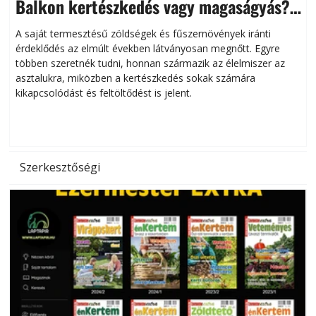
Balkon kertészkedés vagy magaságyás?
Helytakarékos kertészkedés
A saját termesztésű zöldségek és fűszernövények iránti
érdeklődés az elmúlt években látványosan megnőtt. Egyre
többen szeretnék tudni, honnan származik az élelmiszer az
l
asztalukra, miközben a kertészkedés sokak számára
kikapcsolódást és feltöltődést is jelent.
é
d
Szerkesztőségi