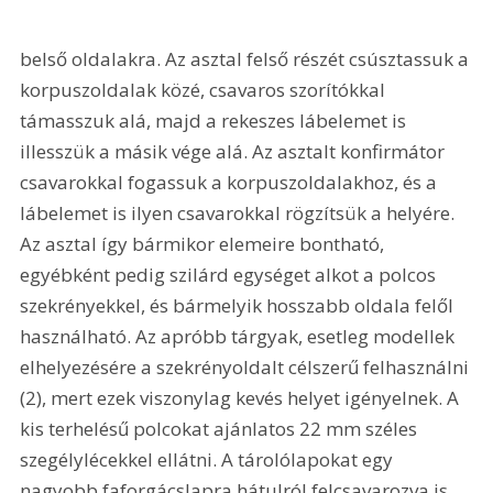
belső oldalakra. Az asztal felső részét csúsztassuk a 
korpuszoldalak közé, csavaros szorítókkal 
támasszuk alá, majd a rekeszes lábelemet is 
illesszük a másik vége alá. Az asztalt konfirmátor 
csavarokkal fogassuk a korpuszoldalakhoz, és a 
lábelemet is ilyen csavarokkal rögzítsük a helyére. 
Az asztal így bármikor elemeire bontható, 
egyébként pedig szilárd egységet alkot a polcos 
szekrényekkel, és bármelyik hosszabb oldala felől 
használható. Az apróbb tárgyak, esetleg modellek 
elhelyezésére a szekrényoldalt célszerű felhasználni 
(2), mert ezek viszonylag kevés helyet igényelnek. A 
kis terhelésű polcokat ajánlatos 22 mm széles 
szegélylécekkel ellátni. A tárolólapokat egy 
nagyobb faforgácslapra hátulról felcsavarozva is 