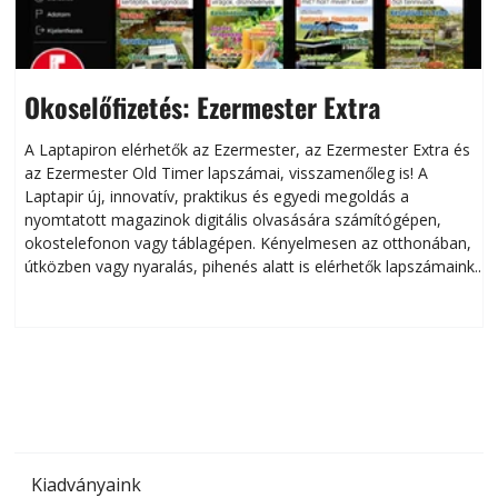
Okoselőfizetés: Ezermester Extra
A Laptapiron elérhetők az Ezermester, az Ezermester Extra és
az Ezermester Old Timer lapszámai, visszamenőleg is! A
Laptapir új, innovatív, praktikus és egyedi megoldás a
L
nyomtatott magazinok digitális olvasására számítógépen,
okostelefonon vagy táblagépen. Kényelmesen az otthonában,
útközben vagy nyaralás, pihenés alatt is elérhetők lapszámaink.
ú
Bárhol, bármikor, akár külföldön élve vagy dolgozva is
B
olvashatók az Ezermester lapszámai. A Laptapir kényelmes
megoldás, mert: – t
Kiadványaink