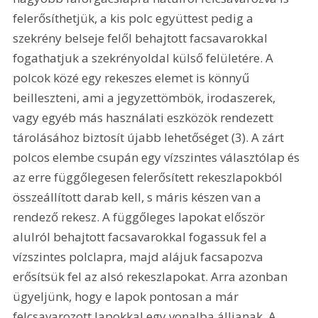
felerősíthetjük, a kis polc együttest pedig a 
szekrény belseje felől behajtott facsavarokkal 
fogathatjuk a szekrényoldal külső felületére. A 
polcok közé egy rekeszes elemet is könnyű 
beilleszteni, ami a jegyzettömbök, irodaszerek, 
vagy egyéb más használati eszközök rendezett 
tárolásához biztosít újabb lehetőséget (3). A zárt 
polcos elembe csupán egy vízszintes választólap és 
az erre függőlegesen felerősített rekeszlapokból 
összeállított darab kell, s máris készen van a 
rendező rekesz. A függőleges lapokat először 
alulról behajtott facsavarokkal fogassuk fel a 
vízszintes polclapra, majd alájuk facsapozva 
erősítsük fel az alsó rekeszlapokat. Arra azonban 
ügyeljünk, hogy e lapok pontosan a már 
felcsavarozott lapokkal egy vonalba álljanak. A 