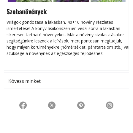
Szobanövények
Virágok gondozása a lakásban, 40+10 növény részletes
ismertetése! A könyv lexikonszerűen veszi sorra a lakásban
s
sikeresen tart­ha­tó növényeket. Már a növény kiválasztásakor
h
segítségünkre lesznek a leírások, mert pontosan megtudjuk,
k
hogy milyen körülményekre (hőmérséklet, páratartalom stb.) van
szüksége a növénynek az egészséges fejlődéshez.
t
Kövess minket