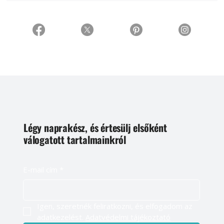
Légy naprakész, és értesülj elsőként
válogatott tartalmainkról
E-mail cím
*
Igen, szeretnék feliratkozni, és elfogadom az 
adatkezelést. 
Adatvédelmi tájékoztató