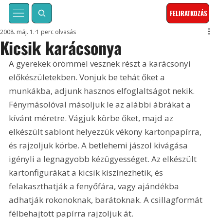
FELIRATKOZÁS
2008. máj. 1.
1 perc olvasás
Kicsik karácsonya
A gyerekek örömmel vesznek részt a karácsonyi 
előkészületekben. Vonjuk be tehát őket a 
munkákba, adjunk hasznos elfoglaltságot nekik. 
Fénymásolóval másoljuk le az alábbi ábrákat a 
kívánt méretre. Vágjuk körbe őket, majd az 
elkészült sablont helyezzük vékony kartonpapírra, 
és rajzoljuk körbe. A betlehemi jászol kivágása 
igényli a legnagyobb kézügyességet. Az elkészült 
kartonfigurákat a kicsik kiszínezhetik, és 
felakaszthatják a fenyőfára, vagy ajándékba 
adhatják rokonoknak, barátoknak. A csillagformát 
félbehajtott papírra rajzoljuk át. 