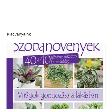
megoldás, mert: – t
Kiadványaink