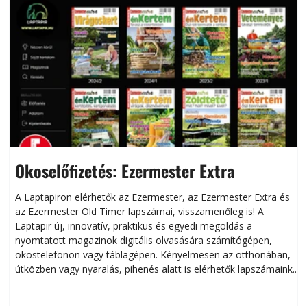
Okoselőfizetés: Ezermester Extra
A Laptapiron elérhetők az Ezermester, az Ezermester Extra és
az Ezermester Old Timer lapszámai, visszamenőleg is! A
Laptapir új, innovatív, praktikus és egyedi megoldás a
L
nyomtatott magazinok digitális olvasására számítógépen,
okostelefonon vagy táblagépen. Kényelmesen az otthonában,
útközben vagy nyaralás, pihenés alatt is elérhetők lapszámaink.
ú
Bárhol, bármikor, akár külföldön élve vagy dolgozva is
B
olvashatók az Ezermester lapszámai. A Laptapir kényelmes