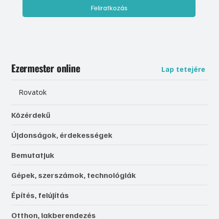
Feliratkozás
Ezermester online
Lap tetejére
Rovatok
Közérdekű
Újdonságok, érdekességek
Bemutatjuk
Gépek, szerszámok, technológiák
Építés, felújítás
Otthon, lakberendezés