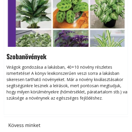
Szobanövények
Virágok gondozása a lakásban, 40+10 növény részletes
ismertetése! A könyv lexikonszerűen veszi sorra a lakásban
s
sikeresen tart­ha­tó növényeket. Már a növény kiválasztásakor
h
segítségünkre lesznek a leírások, mert pontosan megtudjuk,
k
hogy milyen körülményekre (hőmérséklet, páratartalom stb.) van
szüksége a növénynek az egészséges fejlődéshez.
t
Kövess minket