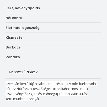
Kert, növényápolás
Női vonal
Életmód, egészség
Kismester
Barkács
Vonalzó
Népszerű címkék
szerszám
kert
felújítás
lakberendezés
kreatív ötlet
barkácsolás
bútor
víz
fűtés
szerkesztőség
elektronika
hasznos tippek
dísznövény
hőszigetelés
tető
megújuló energia
tisztítás
kerti munka
beton
nyár