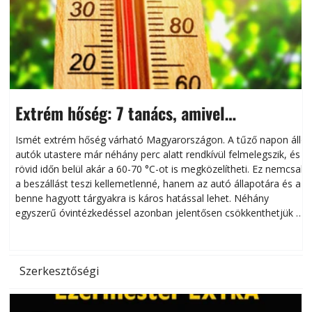
Extrém hőség: 7 tanács, amivel
megóvhatjuk autónkat a nyári károktól
Ismét extrém hőség várható Magyarországon. A tűző napon álló
autók utastere már néhány perc alatt rendkívül felmelegszik, és
rövid időn belül akár a 60-70 °C-ot is megközelítheti. Ez nemcsak
n
a beszállást teszi kellemetlenné, hanem az autó állapotára és a
benne hagyott tárgyakra is káros hatással lehet. Néhány
egyszerű óvintézkedéssel azonban jelentősen csökkenthetjük a
hőség káros hatásait.
l
Szerkesztőségi