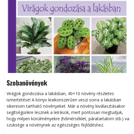
Szobanövények
Virágok gondozása a lakásban, 40+10 növény részletes
ismertetése! A könyv lexikonszerűen veszi sorra a lakásban
s
sikeresen tart­ha­tó növényeket. Már a növény kiválasztásakor
h
segítségünkre lesznek a leírások, mert pontosan megtudjuk,
k
hogy milyen körülményekre (hőmérséklet, páratartalom stb.) van
szüksége a növénynek az egészséges fejlődéshez.