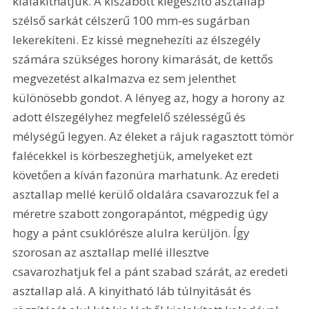
kialakíthatjuk. A kiszabott kiegészítő asztallap 
szélső sarkát célszerű 100 mm-es sugárban 
lekerekíteni. Ez kissé megnehezíti az élszegély 
számára szükséges horony kimarását, de kettős 
megvezetést alkalmazva ez sem jelenthet 
különösebb gondot. A lényeg az, hogy a horony az 
adott élszegélyhez megfelelő szélességű és 
mélységű legyen. Az éleket a rájuk ragasztott tömör 
falécekkel is körbeszeghetjük, amelyeket ezt 
követően a kíván fazonúra marhatunk. Az eredeti 
asztallap mellé kerülő oldalára csavarozzuk fel a 
méretre szabott zongorapántot, mégpedig úgy 
hogy a pánt csuklórésze alulra kerüljön. Így 
szorosan az asztallap mellé illesztve 
csavarozhatjuk fel a pánt szabad szárát, az eredeti 
asztallap alá. A kinyitható láb túlnyitását és 