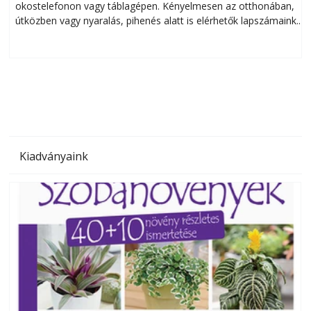
okostelefonon vagy táblagépen. Kényelmesen az otthonában,
útközben vagy nyaralás, pihenés alatt is elérhetők lapszámaink.
ú
Bárhol, bármikor, akár külföldön élve vagy dolgozva is
B
olvashatók az Ezermester lapszámai. A Laptapir kényelmes
megoldás, mert: – t
Kiadványaink