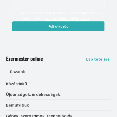
Igen, szeretnék feliratkozni, és elfogadom az 
adatkezelést. 
Adatvédelmi tájékoztató
Feliratkozás
Ezermester online
Lap tetejére
Rovatok
Közérdekű
Újdonságok, érdekességek
Bemutatjuk
Gépek, szerszámok, technológiák