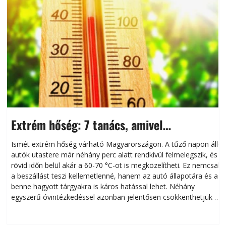
Extrém hőség: 7 tanács, amivel
megóvhatjuk autónkat a nyári károktól
Ismét extrém hőség várható Magyarországon. A tűző napon álló
autók utastere már néhány perc alatt rendkívül felmelegszik, és
rövid időn belül akár a 60-70 °C-ot is megközelítheti. Ez nemcsak
n
a beszállást teszi kellemetlenné, hanem az autó állapotára és a
benne hagyott tárgyakra is káros hatással lehet. Néhány
egyszerű óvintézkedéssel azonban jelentősen csökkenthetjük a
hőség káros hatásait.
l