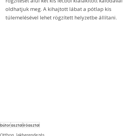
rögzítését alul két kis lécből kialakított kalodával 
oldhatjuk meg. A kihajtott lábat a pótlap kis 
túlemelésével lehet rögzített helyzetbe állítani.
bútor
asztal
íróasztal
Otthon, lakberendezés