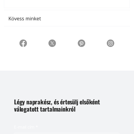
t
Kövess minket
Légy naprakész, és értesülj elsőként
válogatott tartalmainkról
E-mail cím
*