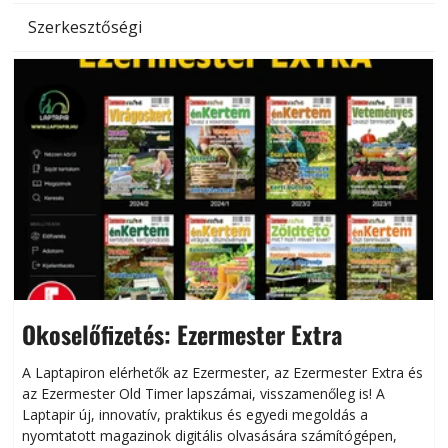
Szerkesztőségi
Okoselőfizetés: Ezermester Extra
A Laptapiron elérhetők az Ezermester, az Ezermester Extra és
az Ezermester Old Timer lapszámai, visszamenőleg is! A
Laptapir új, innovatív, praktikus és egyedi megoldás a
L
nyomtatott magazinok digitális olvasására számítógépen,