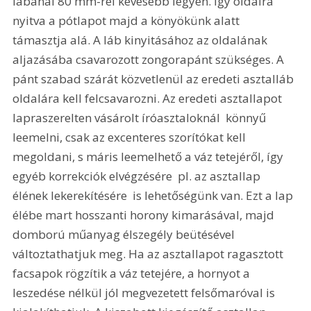
lábánál 80 mm-rel kevesebb legyen. Így oldalra 
nyitva a pótlapot majd a könyökünk alatt 
támasztja alá. A láb kinyitásához az oldalának 
aljazásába csavarozott zongorapánt szükséges. A 
pánt szabad szárát közvetlenül az eredeti asztalláb 
oldalára kell felcsavarozni. Az eredeti asztallapot  
lapraszerelten vásárolt íróasztaloknál  könnyű 
leemelni, csak az excenteres szorítókat kell 
megoldani, s máris leemelhető a váz tetejéről, így 
egyéb korrekciók elvégzésére  pl. az asztallap 
élének lekerekítésére  is lehetőségünk van. Ezt a lap 
élébe mart hosszanti horony kimarásával, majd 
domború műanyag élszegély beütésével 
változtathatjuk meg. Ha az asztallapot ragasztott 
facsapok rögzítik a váz tetejére, a hornyot a 
leszedése nélkül jól megvezetett felsőmaróval is 