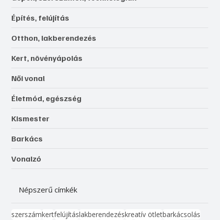
Építés, felújítás
Otthon, lakberendezés
Kert, növényápolás
Női vonal
Életmód, egészség
Kismester
Barkács
Vonalzó
Népszerű címkék
szerszám
kert
felújítás
lakberendezés
kreatív ötlet
barkácsolás