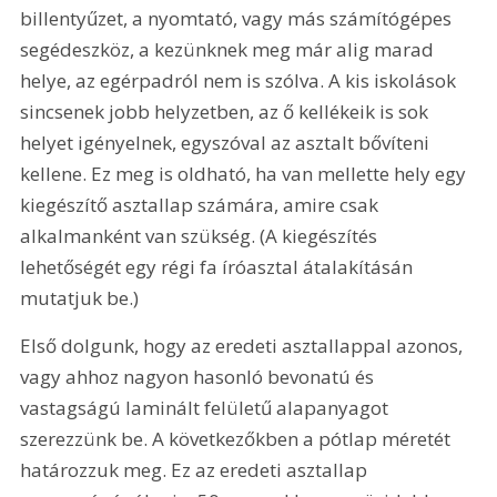
billentyűzet, a nyomtató, vagy más számítógépes 
segédeszköz, a kezünknek meg már alig marad 
helye, az egérpadról nem is szólva. A kis iskolások 
sincsenek jobb helyzetben, az ő kellékeik is sok 
helyet igényelnek, egyszóval az asztalt bővíteni 
kellene. Ez meg is oldható, ha van mellette hely egy 
kiegészítő asztallap számára, amire csak 
alkalmanként van szükség. (A kiegészítés 
lehetőségét egy régi fa íróasztal átalakításán 
mutatjuk be.)
Első dolgunk, hogy az eredeti asztallappal azonos, 
vagy ahhoz nagyon hasonló bevonatú és 
vastagságú laminált felületű alapanyagot 
szerezzünk be. A következőkben a pótlap méretét 
határozzuk meg. Ez az eredeti asztallap 