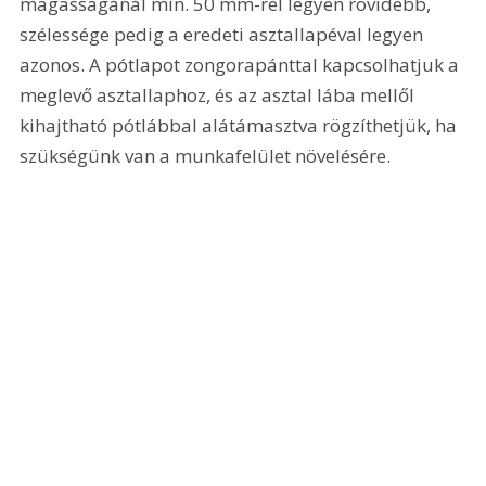
magasságánál min. 50 mm-rel legyen rövidebb, 
szélessége pedig a eredeti asztallapéval legyen 
azonos. A pótlapot zongorapánttal kapcsolhatjuk a 
meglevő asztallaphoz, és az asztal lába mellől 
kihajtható pótlábbal alátámasztva rögzíthetjük, ha 
szükségünk van a munkafelület növelésére. 