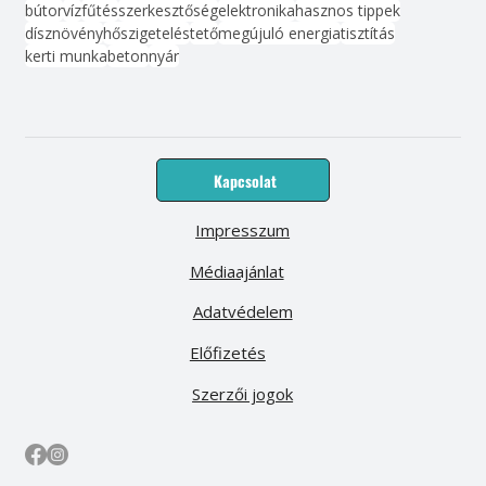
bútor
víz
fűtés
szerkesztőség
elektronika
hasznos tippek
dísznövény
hőszigetelés
tető
megújuló energia
tisztítás
kerti munka
beton
nyár
Kapcsolat
Impresszum
Médiaajánlat
Adatvédelem
Előfizetés
Szerzői jogok