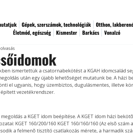
utatjuk
Gépek, szerszámok, technológiák
Otthon, lakberen
Életmód, egészség
Kismester
Barkács
Vonalzó
 olvasás
csőidomok
kben ismertettük a csatornabekötést a KGAH idomcsalád segí
megoldás után egy újabb lehetõséget mutatunk be. A házi b
dönti el ugyanis, hogy üzembiztos, dugulásmentes, illetve kö
 épített vezetékrendszer.
i megoldás a KGET idom beépítése. A KGET idom házi beköt
tozatai: KGET 160/200/160 KGET 160/160/160 (Az elsõ szám a
sodik a felmenõ tisztító csatlakozás mérete, a harmadik sz