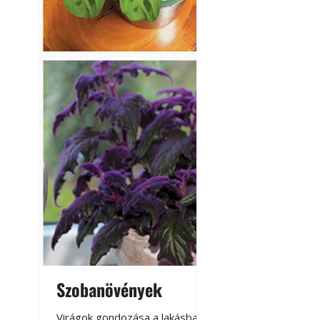
Szobanövények
Virágoskert: k
teraszon, laká
Virágok gondozása a lakásban,