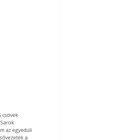
G csövek 
 Sarok 
m az egyedüli 
csõvezeték a 