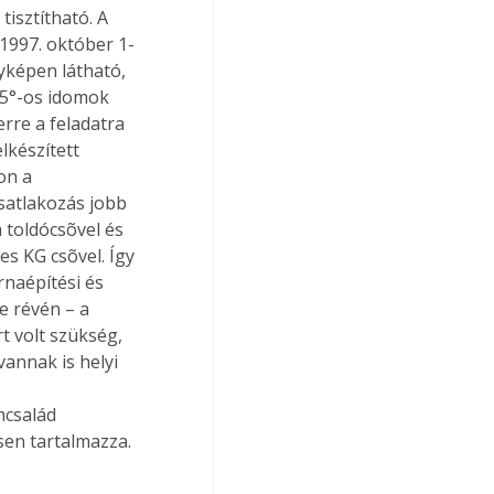
tisztítható. A 
1997. október 1-
yképen látható, 
 45°-os idomok 
rre a feladatra 
lkészített 
on a 
satlakozás jobb 
toldócsõvel és 
s KG csõvel. Így 
naépítési és 
 révén – a 
t volt szükség, 
vannak is helyi 
mcsalád 
en tartalmazza. 