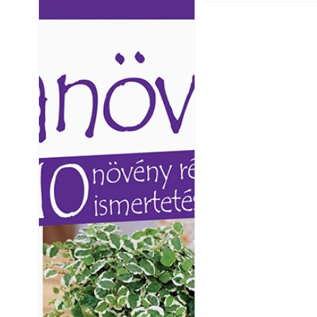
Ezermester lapszámai. A
Ezermester lapszámai
Laptapir kényelmes megoldás,
Laptapir kényelmes 
mert: – t
mert: – t
Virágoskert: kert