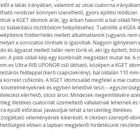
felõl a lakás irányában, valamint az utcai csatorna irányában 
tható rendszer könnyen szerelhetõ, gyors építési módszer. 
ettük a KGET idomok árát, így árban hasonló a bal oldali fén
sz kialakítású tisztítóidom felépítéséhez. Tudniillik a KGEA
eépítésre földterhelés mellett alkalmatlanok (ugyanis nem e
 melyet a sorozatos törések is igazoltak. Nagyon igényesen e
tés és ágyazat mellett talán nem törik el, aki így épített, bízz
en. A jobb oldali kép egy kombinált megoldást mutat be. A c
mm-es Ultra-RIB UPONOR csõ látható, középen a KGET idom 
lzárós fedlappal (kerti csapszekrény), bal oldalán 110 mm-e
 a korrekt csõkötés. A KGET idomcsalád megfelel a mai csator
 követelményeknek és egyben lehetõvé teszi – egyszerûsége
vitelezést elérhetõ, olcsó áron. Mindezek megemlítésére azér
tileg illetékes csatornát üzemeltetõ vállalatnak lehetnek és 
a épülõ elõírásai. Javasoljuk tehát a területileg illetékes 
zolgáltató véleményének kikérését. A cikkben szereplõ ido
ehetõségeit ebben a lapban megjelenõ hirdetésünk részletes