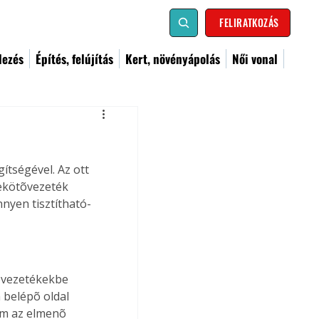
FELIRATKOZÁS
dezés
Építés, felújítás
Kert, növényápolás
Női vonal
tségével. Az ott 
ekötõvezeték 
nnyen tisztítható-
õvezetékekbe 
 belépõ oldal 
ám az elmenõ 