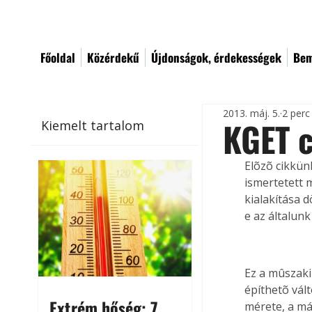
Főoldal
Közérdekű
Újdonságok, érdekességek
Bem
2013. máj. 5.
2 perc
KGET 
Kiemelt tartalom
Elõzõ cikkün
ismertetett 
kialakítása 
e az általunk
Ez a mûszak
építhetõ vál
Extrém hőség: 7
mérete, a má