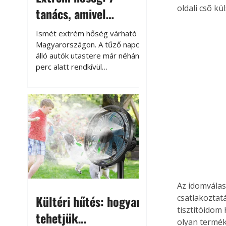
oldali csõ kü
tanács, amivel
megóvhatjuk
Ismét extrém hőség várható
autónkat a nyári
Magyarországon. A tűző napon
álló autók utastere már néhány
károktól
perc alatt rendkívül
felmelegszik, és rövid időn belül
akár a 60-70 °C-ot is
megközelítheti. Ez nemcsak a
beszállást teszi kellemetlenné,
hanem az autó állapotára és a
benne hagyott tárgyakra is
káros hatással lehet. Néhány
egyszerű óvintézkedéssel
azonban jelentősen
csökkenthetjük a hőség káros
Az idomválas
hatásait.
Kültéri hűtés: hogyan
csatlakoztat
tisztítóidom
tehetjük
olyan termék 