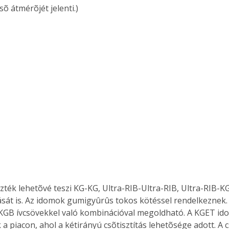
lsõ átmérõjét jelenti.)
zték lehetõvé teszi KG-KG, Ultra-RIB-Ultra-RIB, Ultra-RIB-K
ását is. Az idomok gumigyûrûs tokos kötéssel rendelkeznek.
 KGB ívcsövekkel való kombinációval megoldható. A KGET ido
a piacon, ahol a kétirányú csõtisztítás lehetõsége adott. A 