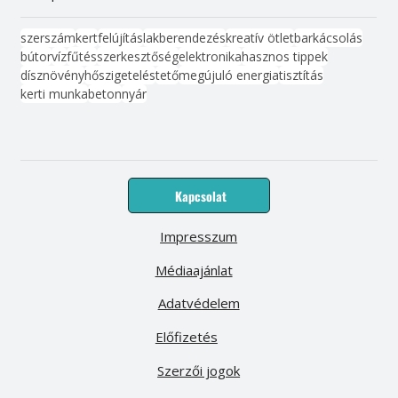
szerszám
kert
felújítás
lakberendezés
kreatív ötlet
barkácsolás
bútor
víz
fűtés
szerkesztőség
elektronika
hasznos tippek
dísznövény
hőszigetelés
tető
megújuló energia
tisztítás
kerti munka
beton
nyár
Kapcsolat
Impresszum
Médiaajánlat
Adatvédelem
Előfizetés
Szerzői jogok