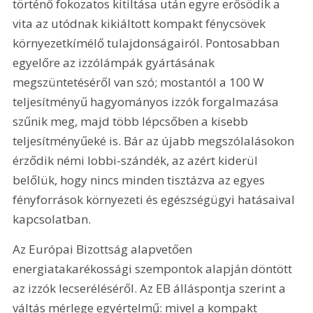
történő fokozatos kitiltása után egyre erősödik a 
vita az utódnak kikiáltott kompakt fénycsövek 
környezetkímélő tulajdonságairól. Pontosabban 
egyelőre az izzólámpák gyártásának 
megszüntetéséről van szó; mostantól a 100 W 
teljesítményű hagyományos izzók forgalmazása 
szűnik meg, majd több lépcsőben a kisebb 
teljesítményűeké is. Bár az újabb megszólalásokon 
érződik némi lobbi-szándék, az azért kiderül 
belőlük, hogy nincs minden tisztázva az egyes 
fényforrások környezeti és egészségügyi hatásaival 
kapcsolatban.
Az Európai Bizottság alapvetően 
energiatakarékossági szempontok alapján döntött 
az izzók lecseréléséről. Az EB álláspontja szerint a 
váltás mérlege egyértelmű: mivel a kompakt 