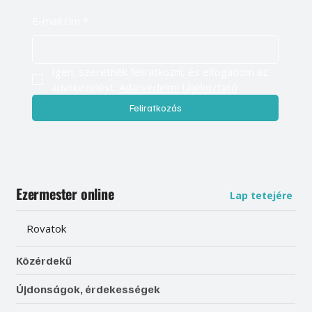
E-mail cím
*
Igen, szeretnék feliratkozni, és elfogadom az 
adatkezelést. 
Adatvédelmi tájékoztató
Feliratkozás
Ezermester online
Lap tetejére
Rovatok
Közérdekű
Újdonságok, érdekességek