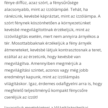
fénye diffúz, azaz szórt, a fénysűrűsége 
alacsonyabb, mint az izzólámpáé. Tehát, ha 
ránézünk, kevésbé kápráztat, mint az izzólámpa. A 
szórt fénynek köszönhetően a környezetünket 
kevésbé megvilágítottnak érzékeljük, mint az 
izzóvilágítás esetén, mert nem annyira árnyékos a 
tér. Mosottabbaknak érzékeljük a fény árnyék 
átmeneteket, kevésbé látjuk kontrasztosnak a teret, 
ezáltal az az érzetünk, hogy kevésbé van 
megvilágítva. Amennyiben megmérjük a 
megvilágítási szintet, azonos vagy még jobb 
eredményt kapunk, mint az izzólámpás 
világításkor. Igaz, érdemes odafigyelni arra is, hogy 
megfelelő teljesítményű kompakt fénycsőre 
cseréljük az izzót!
Javasoljuk megtekinteni a Világítástechnikai 