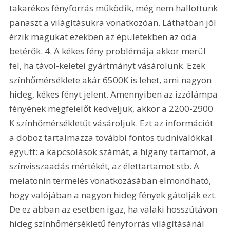
takarékos fényforrás működik, még nem hallottunk 
panaszt a világításukra vonatkozóan. Láthatóan jól 
érzik magukat ezekben az épületekben az oda 
betérők. 4. A kékes fény problémája akkor merül 
fel, ha távol-keletei gyártmányt vásárolunk. Ezek 
színhőmérséklete akár 6500K is lehet, ami nagyon 
hideg, kékes fényt jelent. Amennyiben az izzólámpa 
fényének megfelelőt kedveljük, akkor a 2200-2900 
K színhőmérsékletűt vásároljuk. Ezt az információt 
a doboz tartalmazza további fontos tudnivalókkal 
együtt: a kapcsolások számát, a higany tartamot, a 
színvisszaadás mértékét, az élettartamot stb. A 
melatonin termelés vonatkozásában elmondható, 
hogy valójában a nagyon hideg fények gátolják ezt. 
De ez abban az esetben igaz, ha valaki hosszútávon 
hideg színhőmérsékletű fényforrás világításánál 