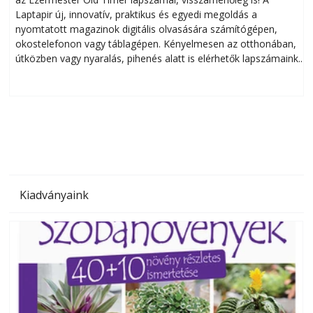
Laptapir új, innovatív, praktikus és egyedi megoldás a
L
nyomtatott magazinok digitális olvasására számítógépen,
okostelefonon vagy táblagépen. Kényelmesen az otthonában,
útközben vagy nyaralás, pihenés alatt is elérhetők lapszámaink.
ú
Bárhol, bármikor, akár külföldön élve vagy dolgozva is
B
olvashatók az Ezermester lapszámai. A Laptapir kényelmes
megoldás, mert: – t
Kiadványaink