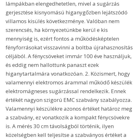
lámpákban elengedhetetlen, mivel a sugárzás 
gerjesztése kisnyomású higanygőzben lejátszódó 
villamos kisülés következménye. Valóban nem 
szerencsés, ha környezetünkbe kerül e kis 
mennyiség is, ezért fontos a működésképtelen 
fényforrásokat visszavinni a boltba újrahasznosítás 
céljából. A fénycsöveket immár 100 éve használjuk, 
és eddig nem hallottunk panaszt ezek 
higanytartalmára vonatkozóan. 2. Közismert, hogy 
valamennyi elektromos árammal működő készülék 
elektromágneses sugárzással rendelkezik. Ennek 
értékét nagyon szigorú EMC szabvány szabályozza. 
Valamennyi készülékre azonos értéket határoz meg 
a szabvány, ez vonatkozik a kompakt fénycsövekre 
is. A mérés 30 cm távolságból történik, ilyen 
közelségben kell teljesítse a szabványos értéket a 