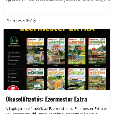
hőség káros hatásait.
l
Szerkesztőségi
Okoselőfizetés: Ezermester Extra
A Laptapiron elérhetők az Ezermester, az Ezermester Extra és
az Ezermester Old Timer lapszámai, visszamenőleg is! A