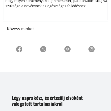
hogy milyen körülményekre (hőmérséklet, páratartalom stb.) van
szüksége a növénynek az egészséges fejlődéshez.
t
Kövess minket
Légy naprakész, és értesülj elsőként
válogatott tartalmainkról