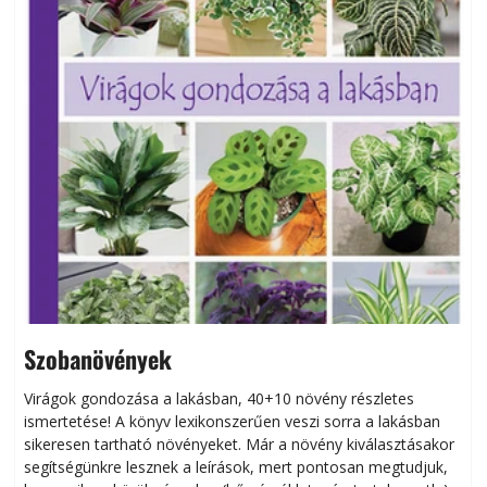
Szobanövények
Virágok gondozása a lakásban, 40+10 növény részletes
ismertetése! A könyv lexikonszerűen veszi sorra a lakásban
s
sikeresen tart­ha­tó növényeket. Már a növény kiválasztásakor
h
segítségünkre lesznek a leírások, mert pontosan megtudjuk,
k