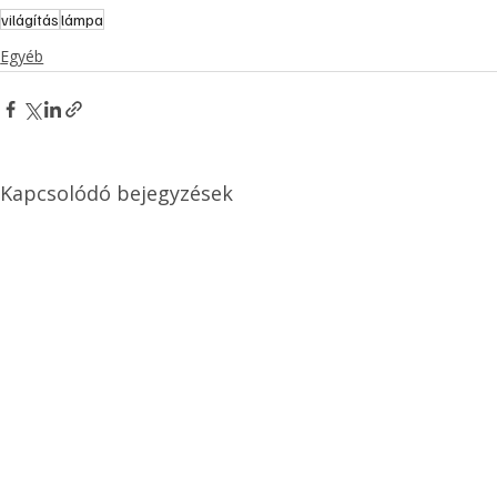
világítás
lámpa
Egyéb
Kapcsolódó bejegyzések