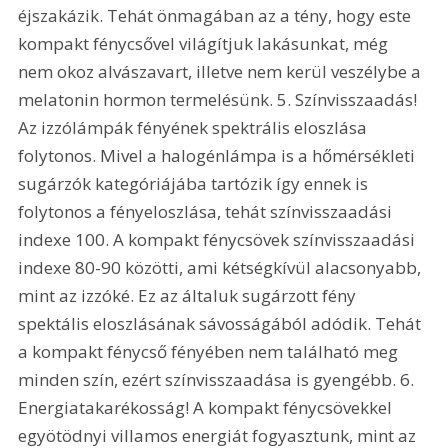
éjszakázik. Tehát önmagában az a tény, hogy este 
kompakt fénycsővel világítjuk lakásunkat, még 
nem okoz alvászavart, illetve nem kerül veszélybe a 
melatonin hormon termelésünk. 5. Színvisszaadás! 
Az izzólámpák fényének spektrális eloszlása 
folytonos. Mivel a halogénlámpa is a hőmérsékleti 
sugárzók kategóriájába tartózik így ennek is 
folytonos a fényeloszlása, tehát színvisszaadási 
indexe 100. A kompakt fénycsövek színvisszaadási 
indexe 80-90 közötti, ami kétségkívül alacsonyabb, 
mint az izzóké. Ez az általuk sugárzott fény 
spektális eloszlásának sávosságából adódik. Tehát 
a kompakt fénycső fényében nem található meg 
minden szín, ezért színvisszaadása is gyengébb. 6. 
Energiatakarékosság! A kompakt fénycsövekkel 
egyötödnyi villamos energiát fogyasztunk, mint az 