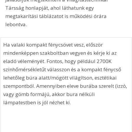
Társság honlapját, ahol láthatunk egy 
megtakarítási táblázatot is működési órára 
lebontva.
Ha valaki kompakt fénycsövet vesz, először 
mindenképpen szakboltban vegyen és kérje ki az 
eladó véleményét. Fontos, hogy például 2700K 
színhőmérsékletűt válasszon és a kompakt fénycső 
lehetőleg búra alatt/mögött világítson, esztétikai 
szempontból. Amennyiben eleve burába szerelt (izzó, 
vagy gömb formájú, akkor bura nélküli 
lámpatestben is jól nézhet ki.