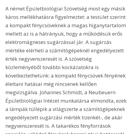
A német Épületbiológiai Szövetség most egy másik 
káros mellékhatásra figyelmeztet: a testület szerint 
a kompakt fénycsöveknek a magas higanytartalom 
mellett az is a hátrányuk, hogy a működésük erős 
elektromágneses sugárzással jár. A sugárzás 
mértéke elérheti a számítógépeknél engedélyezett 
érték negyvenszeresét is. A szövetség 
közleményéből további kockázatokra is 
következtethetünk: a kompakt fénycsövek fényének 
élettani hatásai még nincsenek kellően 
megvizsgálva. Johannes Schmidt, a Neubeuern 
Épületbiológiai Intézet munkatársa elmondta, ezek 
a lámpák túllépik a világszerte a számítógépeknek 
engedélyezett sugárzási mérték tizenkét-, de akár 
negyvenszeresét is. A takarékos fényforrások 