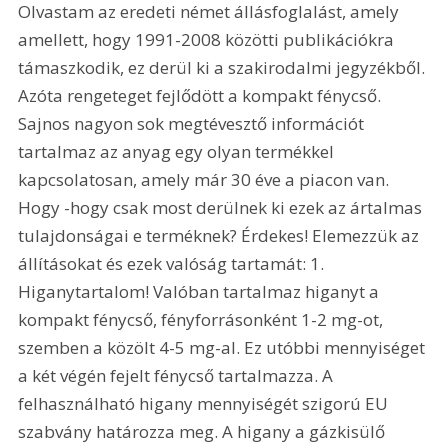
Olvastam az eredeti német állásfoglalást, amely 
amellett, hogy 1991-2008 közötti publikációkra 
támaszkodik, ez derül ki a szakirodalmi jegyzékből. 
Azóta rengeteget fejlődött a kompakt fénycső. 
Sajnos nagyon sok megtévesztő információt 
tartalmaz az anyag egy olyan termékkel 
kapcsolatosan, amely már 30 éve a piacon van. 
Hogy -hogy csak most derülnek ki ezek az ártalmas 
tulajdonságai e terméknek? Érdekes! Elemezzük az 
állításokat és ezek valóság tartamát: 1. 
Higanytartalom! Valóban tartalmaz higanyt a 
kompakt fénycső, fényforrásonként 1-2 mg-ot, 
szemben a közölt 4-5 mg-al. Ez utóbbi mennyiséget 
a két végén fejelt fénycső tartalmazza. A 
felhasználható higany mennyiségét szigorú EU 
szabvány határozza meg. A higany a gázkisülő 