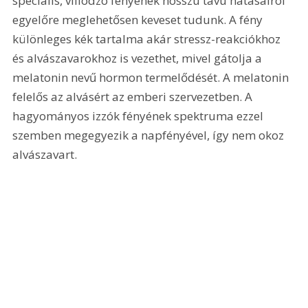
speciális, villódzó fényének hosszú távú hatásairól 
egyelőre meglehetősen keveset tudunk. A fény 
különleges kék tartalma akár stressz-reakciókhoz 
és alvászavarokhoz is vezethet, mivel gátolja a 
melatonin nevű hormon termelődését. A melatonin 
felelős az alvásért az emberi szervezetben. A 
hagyományos izzók fényének spektruma ezzel 
szemben megegyezik a napfényével, így nem okoz 
alvászavart.