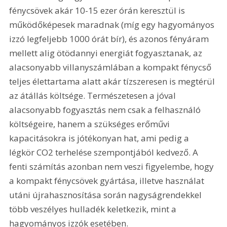
fénycsövek akár 10-15 ezer órán keresztül is 
működőképesek maradnak (míg egy hagyományos 
izzó legfeljebb 1000 órát bír), és azonos fényáram 
mellett alig ötödannyi energiát fogyasztanak, az 
alacsonyabb villanyszámlában a kompakt fénycső 
teljes élettartama alatt akár tízszeresen is megtérül 
az átállás költsége. Természetesen a jóval 
alacsonyabb fogyasztás nem csak a felhasználó 
költségeire, hanem a szükséges erőművi 
kapacitásokra is jótékonyan hat, ami pedig a 
légkör CO2 terhelése szempontjából kedvező. A 
fenti számítás azonban nem veszi figyelembe, hogy 
a kompakt fénycsövek gyártása, illetve használat 
utáni újrahasznosítása során nagyságrendekkel 
több veszélyes hulladék keletkezik, mint a 
hagyományos izzók esetében.