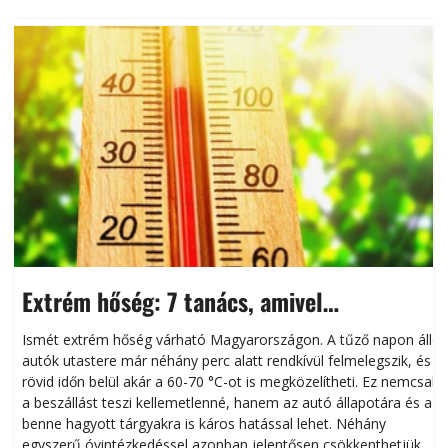
Extrém hőség: 7 tanács, amivel
megóvhatjuk autónkat a nyári károktól
Ismét extrém hőség várható Magyarországon. A tűző napon álló
autók utastere már néhány perc alatt rendkívül felmelegszik, és
rövid időn belül akár a 60-70 °C-ot is megközelítheti. Ez nemcsak
n
a beszállást teszi kellemetlenné, hanem az autó állapotára és a
benne hagyott tárgyakra is káros hatással lehet. Néhány
egyszerű óvintézkedéssel azonban jelentősen csökkenthetjük a