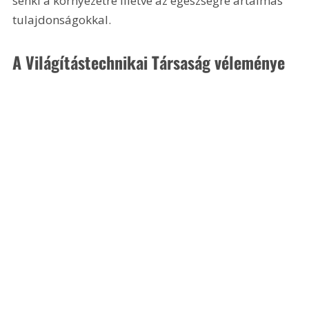
senki a környezetre illetve az egészségre ártalmas 
tulajdonságokkal.
A Világítástechnikai Társaság véleménye