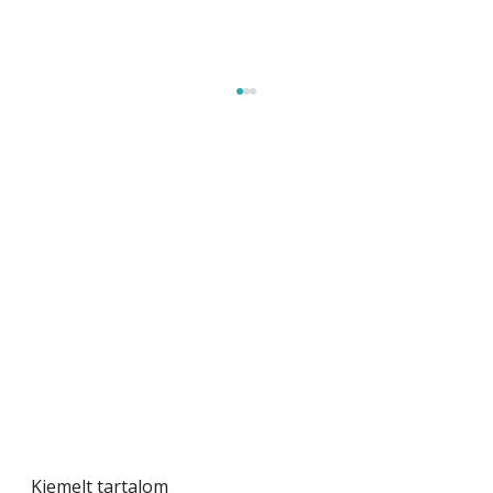
Szobanövények
Kiemelt tartalom