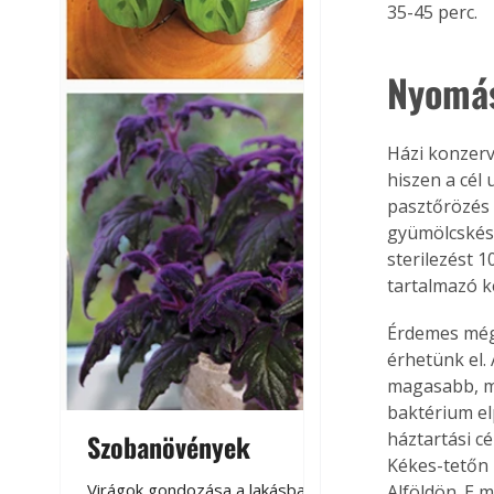
35-45 perc.
Nyomás
Házi konzerv
hiszen a cél
pasztőrözés 
gyümölcskész
sterilezést 1
tartalmazó k
Érdemes még 
érhetünk el.
magasabb, mi
baktérium el
háztartási c
Szobanövények
Virágoskert: k
Kékes-tetőn 
teraszon, laká
Virágok gondozása a lakásban,
Alföldön. E 