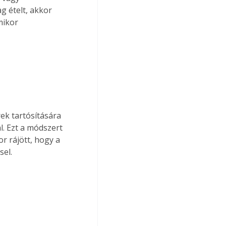
 ételt, akkor 
mikor 
ek tartósítására 
. Ezt a módszert 
r rájött, hogy a 
sel.