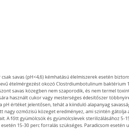
 csak savas (pH<4,6) kémhatású élelmiszerek esetén bizton
evű ételmérgezést okozó Clostrdiumbotulinum baktérium 1
viszont savas közegben nem szaporodik, és nem termel toxint.
sára használt cukor vagy mesterséges édesítőszer többnyir
 a pH értéket jelentősen, tehát a kiinduló alapanyag savassá
tt nagy ozmózisú közeget eredményez, ami szintén gátolja 
ait. A főtt gyümölcsök és gyümölcslevek sterilizálásához 5-15
esetén 15-30 perc forralás szükséges. Paradicsom esetén u