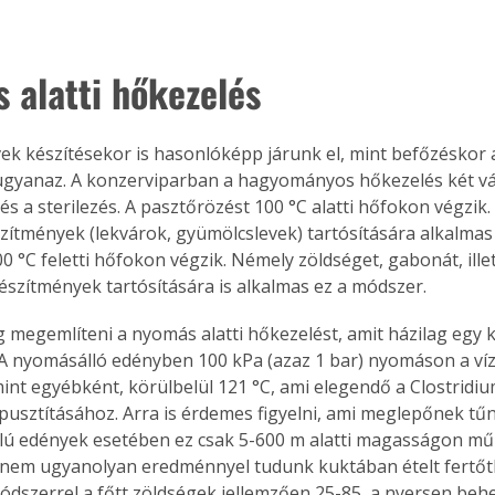
 alatti hőkezelés
ek készítésekor is hasonlóképp járunk el, mint befőzéskor a
 ugyanaz. A konzerviparban a hagyományos hőkezelés két vál
és a sterilezés. A pasztőrözést 100 °C alatti hőfokon végzik
ítmények (lekvárok, gyümölcslevek) tartósítására alkalmas 
00 °C feletti hőfokon végzik. Némely zöldséget, gabonát, ille
észítmények tartósítására is alkalmas ez a módszer.
megemlíteni a nyomás alatti hőkezelést, amit házilag egy 
 A nyomásálló edényben 100 kPa (azaz 1 bar) nyomáson a víz
nt egyébként, körülbelül 121 °C, ami elegendő a Clostridi
pusztításához. Arra is érdemes figyelni, ami meglepőnek tűn
élú edények esetében ez csak 5-600 m alatti magasságon műk
ertben,
Gyógyító növények: a
nem ugyanolyan eredménnyel tudunk kuktában ételt fertőtle
sban
természet kincsei az
módszerrel a főtt zöldségek jellemzően 25-85, a nyersen beh