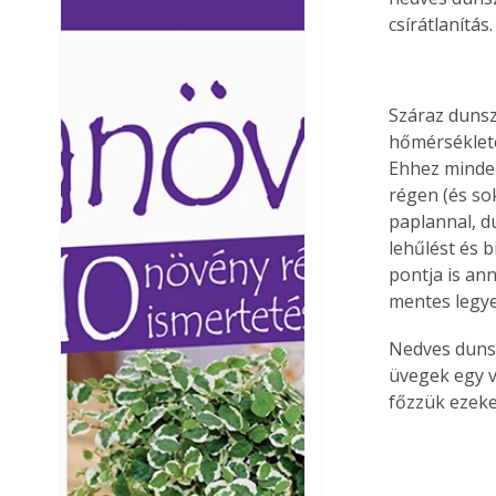
Ezermester lapszámai. A
Ezermester lapszámai
csírátlanítás.
Laptapir kényelmes megoldás,
Laptapir kényelmes 
mert: – t
mert: – t
Száraz dunsz
hőmérsékleten
Ehhez minden
régen (és so
paplannal, d
lehűlést és 
pontja is an
mentes legy
Nedves dunsz
üvegek egy v
főzzük ezeke