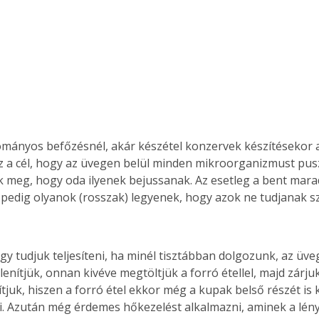
mányos befőzésnél, akár készétel konzervek készítésekor a
 a cél, hogy az üvegen belül minden mikroorganizmust puszt
 meg, hogy oda ilyenek bejussanak. Az esetleg a bent mara
ei pedig olyanok (rosszak) legyenek, hogy azok ne tudjanak s
úgy tudjuk teljesíteni, ha minél tisztábban dolgozunk, az üve
lenítjük, onnan kivéve megtöltjük a forró étellel, majd zárjuk
ítjuk, hiszen a forró étel ekkor még a kupak belső részét is 
ni. Azután még érdemes hőkezelést alkalmazni, aminek a lén