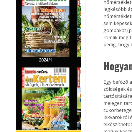
hőmérséklete
legkésőbb á
hőmérséklete
sem képesek 
gombákat (pé
romlik meg t
pedig, hogy 
Hogyan
Egy befőző a
zöldségek és
tartósításár
melegen tart
cukorbetegek
lekvárokról 
elkészíthető
maguk készít