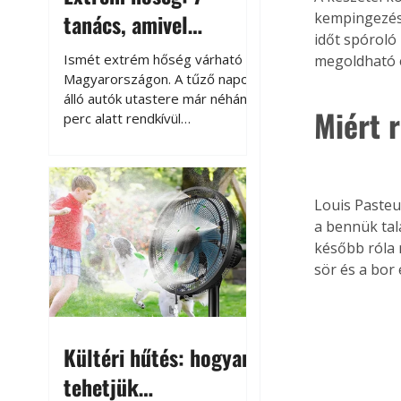
tanács, amivel
kempingezésr
időt spóroló
megóvhatjuk
Ismét extrém hőség várható
megoldható e
autónkat a nyári
Magyarországon. A tűző napon
álló autók utastere már néhány
károktól
Miért 
perc alatt rendkívül
felmelegszik, és rövid időn belül
akár a 60-70 °C-ot is
megközelítheti. Ez nemcsak a
beszállást teszi kellemetlenné,
Louis Pasteu
hanem az autó állapotára és a
a bennük tal
benne hagyott tárgyakra is
később róla n
káros hatással lehet. Néhány
sör és a bor 
egyszerű óvintézkedéssel
azonban jelentősen
csökkenthetjük a hőség káros
hatásait.
Kültéri hűtés: hogyan
tehetjük