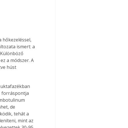
 hőkezeléssel, 
tozata ismert: a 
. Különböző 
ez a módszer. A 
tve húst 
kuktafazékban 
 forráspontja 
umbotulinum 
het, de 
ödik, tehát a 
níteni, mint az 
elyezettek 30-95 