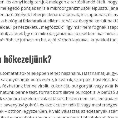
n, és annyi ideig tartjuk melegen a tartósítandó ételt, hogy 
tmelegedő pontjában is a mikroorganizmusok elpusztuljana
n az élőlények fehérjéi denaturálódnak, kicsapódnak, és má
a biológiai feladataikat ellátni, tehát az üvegbe került bakt
ldául penészeket), „megfőzzük”, így már nem fognak szap
őlük az étel. Így élő mikroorganizmus jó esetben már nincs 
később se juthasson be, a jól záródó lapkával, kupakkal tudju
 hőkezeljünk?
utomatát sokféleképpen lehet használni. Használhatjuk gy
 savanyúságok befőzésére, lekvárok, szörpök, húsfélék, lev
a, főzhetünk benne virslit, kukoricát, burgonyát, vagy akár k
hatunk benne teát, forralt bort illetve puncsot is. A befőző
 számára tökéletes választások, hiszen nem kell lemondaniu
és savanyúságokról, és azok cukor nélkül vagy mesterséges é
ek – otthon, egyszerűen. Kiváló választás az édesanyák számá
ik el gyermekük számára az egészséges bébiételeket. A ven