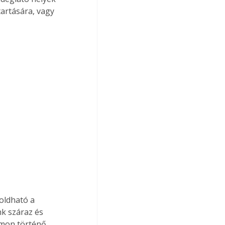
tartására, vagy 
oldható a 
k száraz és 
ámon történő 