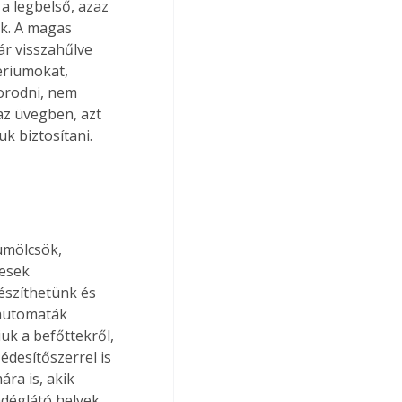
a legbelső, azaz 
k. A magas 
r visszahűlve 
ériumokat, 
orodni, nem 
az üvegben, azt 
k biztosítani.
ümölcsök, 
esek 
észíthetünk és 
 automaták 
k a befőttekről, 
desítőszerrel is 
ra is, akik 
déglátó helyek 