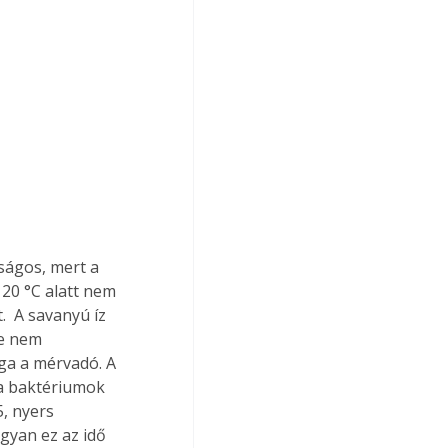
ságos, mert a 
20 °C alatt nem 
  A savanyú íz 
e nem 
ga a mérvadó. A 
a baktériumok 
, nyers 
gyan ez az idő 