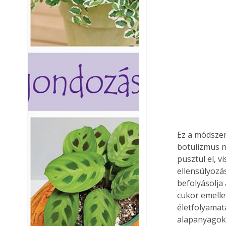
Ez a módszer
botulizmus n
pusztul el, 
ellensúlyozá
befolyásolja
cukor emelle
életfolyamat
alapanyagok 