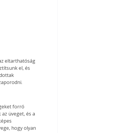
z eltarthatóság 
ítsunk el, és 
dottak 
zaporodni.
geket forró 
 az üveget, és a 
képes 
yege, hogy olyan 