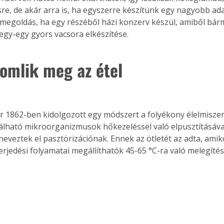
e, de akár arra is, ha egyszerre készítünk egy nagyobb adag
 megoldás, ha egy részéből házi konzerv készül, amiből bár
gy-egy gyors vacsora elkészítése.
romlik meg az étel
r 1862-ben kidolgozott egy módszert a folyékony élelmiszer
álható mikroorganizmusok hőkezeléssel való elpusztításával
eveztek el pasztörizációnak. Ennek az ötletét az adta, amiko
erjedési folyamatai megállíthatók 45-65 °C-ra való melegítés