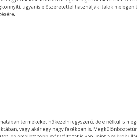
gkönnyíti, ugyanis előszeretettel használják italok melegen 
őzésére.
Együtt jobban megéri!
Bővebb információ itt!
k az
Együtt jobban megéri! A
mester
könyvek tetszőleges
er Old
párosítással kedvezményes
áron, 0 Ft postaköltséggel
ptapir új,
megrendelhetők!
és egyedi
tt
lvasására
elefonon
nyelmesen
ben vagy
t is
atában termékeket hőkezelni egyszerű, de e nélkül is meg
. Bárhol,
ktában, vagy akár egy nagy fazékban is. Megkülönböztetün
ön élve
tot, de emellett több más változat is van, mint a mikrohull
ashatók az