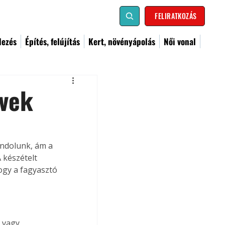
FELIRATKOZÁS
dezés
Építés, felújítás
Kert, növényápolás
Női vonal
rvek
ondolunk, ám a 
 készételt 
ogy a fagyasztó 
 vagy 