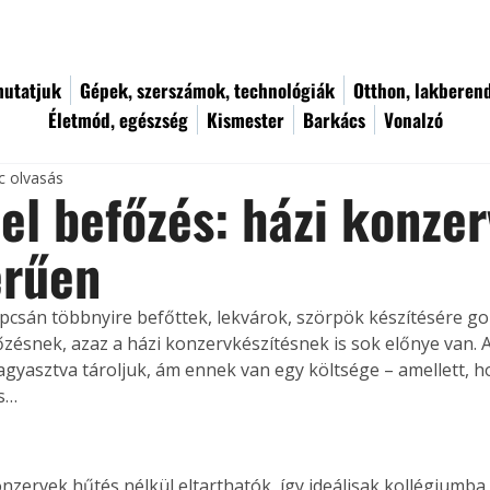
utatjuk
Gépek, szerszámok, technológiák
Otthon, lakberen
Életmód, egészség
Kismester
Barkács
Vonalzó
c olvasás
el befőzés: házi konze
erűen
pcsán többnyire befőttek, lekvárok, szörpök készítésére g
őzésnek, azaz a házi konzervkészítésnek is sok előnye van. A
fagyasztva tároljuk, ám ennek van egy költsége – amellett, h
s…
onzervek hűtés nélkül eltarthatók, így ideálisak kollégiumba,