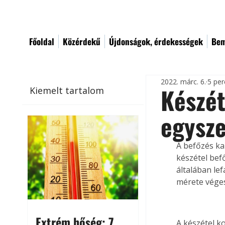
Főoldal
Közérdekű
Újdonságok, érdekességek
Bem
2022. márc. 6.
5 per
Készét
Kiemelt tartalom
egysz
A befőzés ka
készétel bef
általában le
mérete vége
Extrém hőség: 7
A készétel k