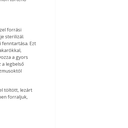
el forrási 
sterilizál. 
fenntartása. Ezt 
akarókkal, 
yozza a gyors 
 a legbelső 
izmusoktól 
töltött, lezárt 
en forraljuk, 