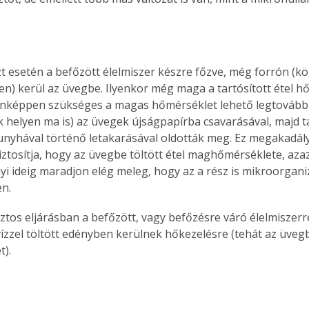
. A
megoldás,
t esetén a befőzött élelmiszer készre főzve, még forrón (köz
) kerül az üvegbe. Ilyenkor még maga a tartósított étel hője 
képpen szükséges a magas hőmérséklet lehető legtovábbi 
k helyen ma is) az üvegek újságpapírba csavarásával, majd t
unyhával történő letakarásával oldották meg. Ez megakadál
biztosítja, hogy az üvegbe töltött étel maghőmérséklete, azaz
nyi ideig maradjon elég meleg, hogy az a rész is mikroorgan
en.
tos eljárásban a befőzött, vagy befőzésre váró élelmiszerrel 
ízzel töltött edényben kerülnek hőkezelésre (tehát az üvegb
t).