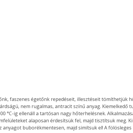
tőnk, faszenes égetőnk repedéseit, illesztéseit tömíthetjük h
lárdságú, nem rugalmas, antracit színű anyag. Kiemelkedő t
00 °C-ig ellenáll a tartósan nagy hőterhelésnek. Alkalmazás
mfelületeket alaposan érdesítsük fel, majd tisztítsuk meg. K
az anyagot buborékmentesen, majd simítsuk el! A fölösleges