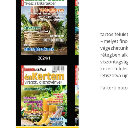
tartós felüle
– melyet fino
végezhetünk 
rétegben alka
viszontagság
kezelt felüle
letisztítva új
Fa kerti bút