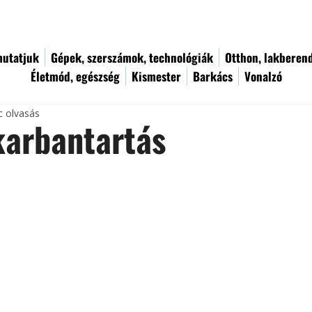
utatjuk
Gépek, szerszámok, technológiák
Otthon, lakberen
Életmód, egészség
Kismester
Barkács
Vonalzó
c olvasás
karbantartás