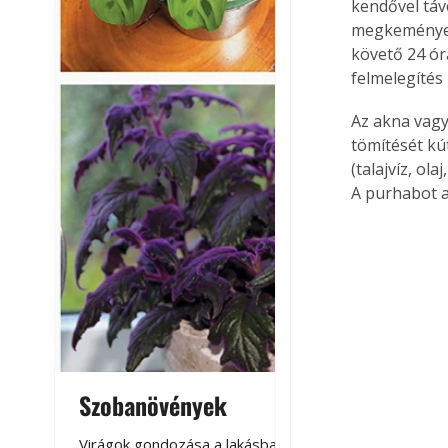
kendővel táv
megkeményede
követő 24 ór
felmelegítés 
Az akna vagy
tömítését kú
(talajvíz, ol
A purhabot al
Szobanövények
Virágoskert: k
teraszon, laká
Virágok gondozása a lakásban,