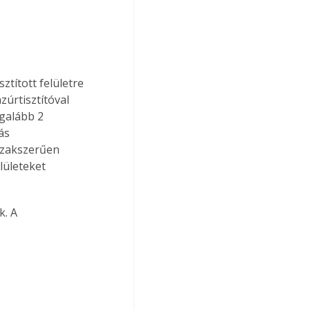
ztított felületre 
zúrtisztítóval 
egalább 2 
ás 
szakszerűen 
lületeket 
. A 