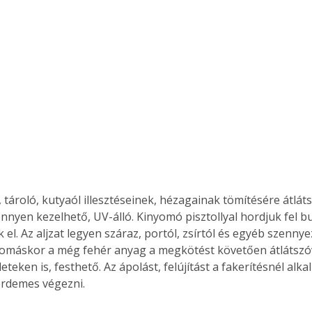
. A
megoldás,
, tároló, kutyaól illesztéseinek, hézagainak tömítésére átláts
önnyen kezelhető, UV-álló. Kinyomó pisztollyal hordjuk fel
 el. Az aljzat legyen száraz, portól, zsírtól és egyéb szenny
omáskor a még fehér anyag a megkötést követően átlátszóvá
leteken is, festhető. Az ápolást, felújítást a fakerítésnél alka
rdemes végezni. 