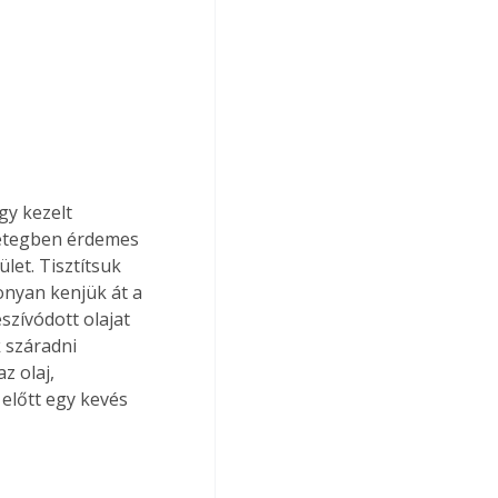
gy kezelt 
rétegben érdemes 
ület. Tisztítsuk 
onyan kenjük át a 
szívódott olajat 
 száradni 
z olaj, 
előtt egy kevés 