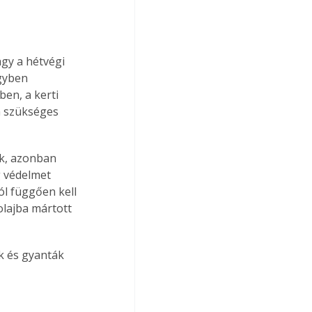
gy a hétvégi 
gyben 
en, a kerti 
m szükséges 
ek, azonban 
g védelmet 
ól függően kell 
olajba mártott 