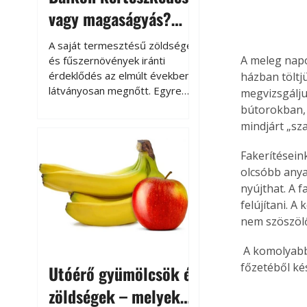
vagy magaságyás?
Helytakarékos
A saját termesztésű zöldségek
kertészkedés
A meleg napo
és fűszernövények iránti
érdeklődés az elmúlt években
házban töltj
látványosan megnőtt. Egyre
megvizsgáljuk
többen szeretnék tudni, honnan
bútorokban, 
származik az élelmiszer az
mindjárt „sza
asztalukra, miközben a
kertészkedés sokak számára
Fakerítésein
kikapcsolódást és feltöltődést
olcsóbb anya
is jelent.
nyújthat. A f
felújítani. 
nem szöszölő
 A komolyabb felújításokra kültéri falazúrt ajánlunk, amely növényi olajok és gyanták 
főzetéből kés
Utóérő gyümölcsök és
zöldségek – melyek