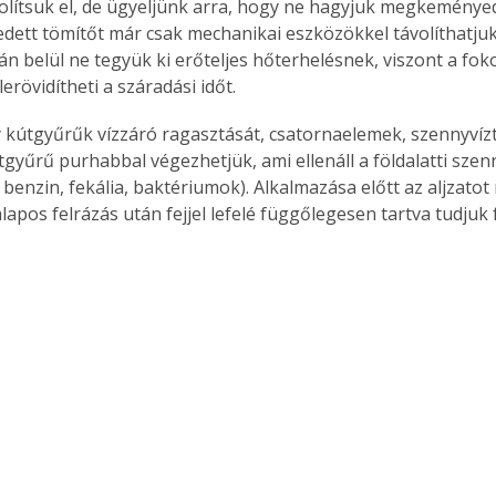
olítsuk el, de ügyeljünk arra, hogy ne hagyjuk megkeményedn
tt tömítőt már csak mechanikai eszközökkel távolíthatjuk e
án belül ne tegyük ki erőteljes hőterhelésnek, viszont a foko
lerövidítheti a száradási időt.
 kútgyűrűk vízzáró ragasztását, csatornaelemek, szennyvízt
tgyűrű purhabbal végezhetjük, ami ellenáll a földalatti sz
aj, benzin, fekália, baktériumok). Alkalmazása előtt az aljzatot
apos felrázás után fejjel lefelé függőlegesen tartva tudjuk 
ertben,
Gyógyító növények: a
sban
természet kincsei az