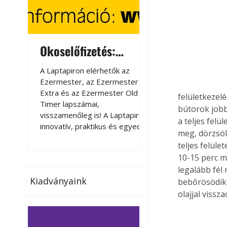
Okoselőfizetés:
Okoselőfizetés
Ezermester Extra
A Laptapiron elérhetők az
A Laptapiron elérhető
Ezermester, az Ezermester
Ezermester, az Ezer
Extra és az Ezermester Old
Extra és az Ezermest
felületkezelé
Timer lapszámai,
Timer lapszámai,
bútorok jobb
visszamenőleg is! A Laptapir új,
visszamenőleg is! A La
a teljes felü
innovatív, praktikus és egyedi
innovatív, praktikus 
meg, dörzsöl
megoldás a nyomtatott
megoldás a nyomtato
teljes felüle
magazinok digitális olvasására
magazinok digitális o
10-15 perc m
számítógépen, okostelefonon
számítógépen, okost
legalább fél 
vagy táblagépen. Kényelmesen
vagy táblagépen. Ké
Kiadványaink
bebőrösödik 
az otthonában, útközben vagy
az otthonában, útköz
nyaralás, pihenés alatt is
nyaralás, pihenés alat
olajjal vissz
elérhetők lapszámaink. Bárhol,
elérhetők lapszámaink
bármikor, akár külföldön élve
bármikor, akár külföld
vagy dolgozva is olvashatók az
vagy dolgozva is olv