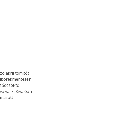
zó akril tömítőt 
 buborékmentesen, 
eződésektől 
 válik. Kiválóan 
lmazott 