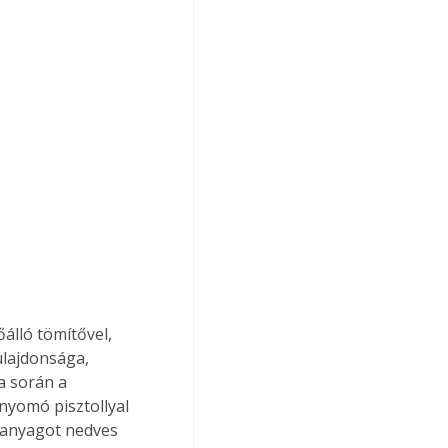
őálló tömítővel, 
ulajdonsága, 
a során a 
inyomó pisztollyal 
 anyagot nedves 