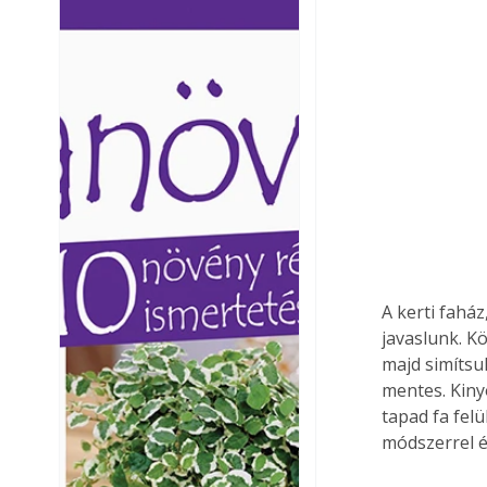
Ezermester lapszámai. A
Ezermester lapszámai
Laptapir kényelmes megoldás,
Laptapir kényelmes 
mert: – t
mert: – t
A kerti faház
javaslunk. K
majd simítsuk
mentes. Kiny
tapad fa felü
módszerrel é