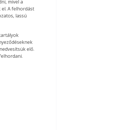
i, mivel a 
l. A felhordást 
zatos, lassú 
artályok 
ennyeződéseknek 
 nedvesítsük elő. 
felhordani. 