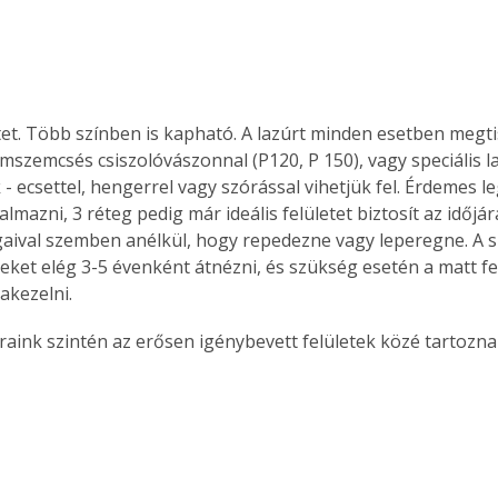
tet. Több színben is kapható. A lazúrt minden esetben megtis
mszemcsés csiszolóvászonnal (P120, P 150), vagy speciális la
- ecsettel, hengerrel vagy szórással vihetjük fel. Érdemes l
lmazni, 3 réteg pedig már ideális felületet biztosít az időjár
aival szemben anélkül, hogy repedezne vagy leperegne. A 
teket elég 3-5 évenként átnézni, és szükség esetén a matt fe
rakezelni. 
oraink szintén az erősen igénybevett felületek közé tartoznak