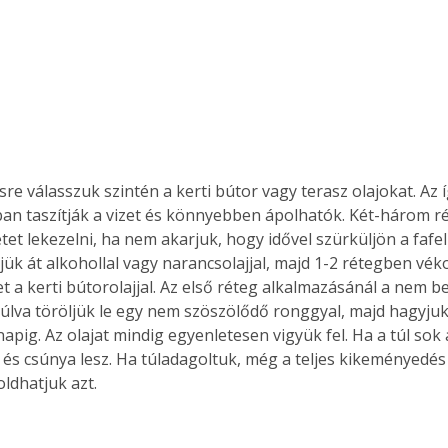
Együtt jobban megéri!
Bővebb információ itt!
k az
Együtt jobban megéri! A
mester
könyvek tetszőleges
er Old
párosítással kedvezményes
sre válasszuk szintén a kerti bútor vagy terasz olajokat. Az í
áron, 0 Ft postaköltséggel
an taszítják a vizet és könnyebben ápolhatók. Két-három 
ptapir új,
megrendelhetők!
letet lekezelni, ha nem akarjuk, hogy idővel szürküljön a fafel
és egyedi
jük át alkohollal vagy narancsolajjal, majd 1-2 rétegben vék
tt
tet a kerti bútorolajjal. Az első réteg alkalmazásánál a nem be
lvasására
úlva töröljük le egy nem szöszölődő ronggyal, majd hagyjuk
elefonon
napig. Az olajat mindig egyenletesen vigyük fel. Ha a túl sok a
nyelmesen
és csúnya lesz. Ha túladagoltuk, még a teljes kikeményedés 
ben vagy
t is
aoldhatjuk azt.
. Bárhol,
ön élve
ashatók az