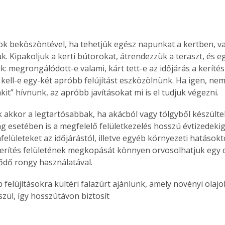
k beköszöntével, ha tehetjük egész napunkat a kertben, va
ük. Kipakoljuk a kerti bútorokat, átrendezzük a teraszt, és e
: megrongálódott-e valami, kárt tett-e az időjárás a kerítésb
kell-e egy-két apróbb felújítást eszközölnünk. Ha igen, ne
kit” hívnunk, az apróbb javításokat mi is el tudjuk végezni. 
k akkor a legtartósabbak, ha akácból vagy tölgyből készült
g esetében is a megfelelő felületkezelés hosszú évtizedeki
afelületeket az időjárástól, illetve egyéb környezeti hatásokt
A kerítés felületének megkopását könnyen orvosolhatjuk egy 
dő rongy használatával.
zül, így hosszútávon biztosít 