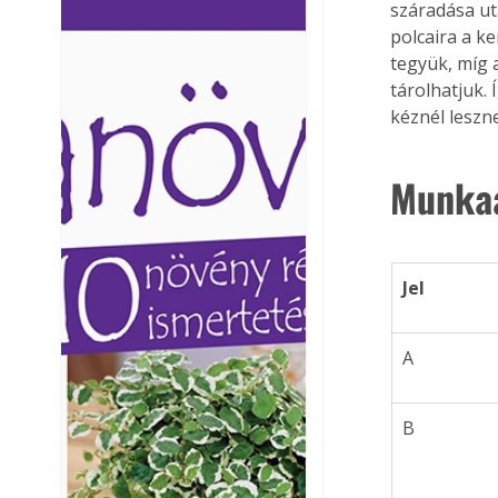
száradása ut
Ezermester lapszámai. A
Ezermester lapszámai
polcaira a k
Laptapir kényelmes megoldás,
Laptapir kényelmes 
tegyük, míg 
mert: – t
mert: – t
tárolhatjuk.
kéznél leszn
Munkaa
Jel 
A
B