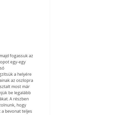
zlopot egy-egy 
só 
gzítsük a helyére 
ainak az oszlopra 
asztalt most már 
njük be legalább 
iákat. A részben 
zolnunk, hogy 
 a bevonat teljes 