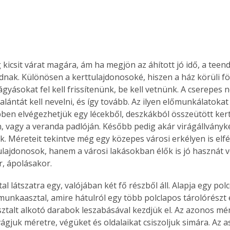
kicsit várat magára, ám ha megjön az áhított jó idő, a teend
ak. Különösen a kerttulajdonosoké, hiszen a ház körüli föl
gyásokat fel kell frissítenünk, be kell vetnünk. A cserepes n
 palántát kell nevelni, és így tovább. Az ilyen előmunkálatoka
en elvégezhetjük egy lécekből, deszkákból összeütött kert
n, vagy a veranda padlóján. Később pedig akár virágállványké
k. Méreteit tekintve még egy közepes városi erkélyen is elfé
tulajdonosok, hanem a városi lakásokban élők is jó hasznát v
r, ápolásakor.
al látszatra egy, valójában két fő részből áll. Alapja egy pol
 munkaasztal, amire hátulról egy több polclapos tárolórészt 
ztalt alkotó darabok leszabásával kezdjük el. Az azonos mé
ágjuk méretre, végüket és oldalaikat csiszoljuk simára. Az a