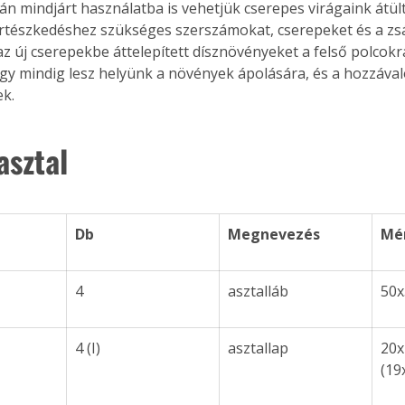
án mindjárt használatba is vehetjük cserepes virágaink átült
. A
ertészkedéshez szükséges szerszámokat, cserepeket és a zsá
megoldás,
az új cserepekbe áttelepített dísznövényeket a felső polcokr
 Így mindig lesz helyünk a növények ápolására, és a hozzával
ek.
sztal
Db 
Megnevezés 
Mé
4
asztalláb 
50x
4 (I)
asztallap 
20x
(19