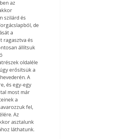
ben az 
akkor 
 szilárd és 
forgácslapból, de 
ását a 
t ragasztva és 
ntosan állítsuk 
ó 
trészek oldaléle 
úgy erősítsük a 
 hevederén. A 
e, és egy-egy 
ztal most már 
ceinek a 
savarozzuk fel, 
lére. Az 
kkor asztalunk 
ához láthatunk. 