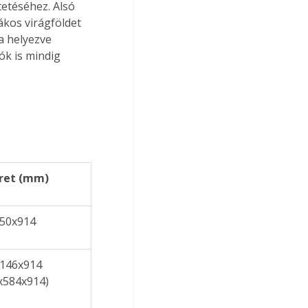
etéséhez. Alsó 
kos virágföldet 
a helyezve 
ók is mindig 
ret (mm)
50x914
146x914 
x584x914)