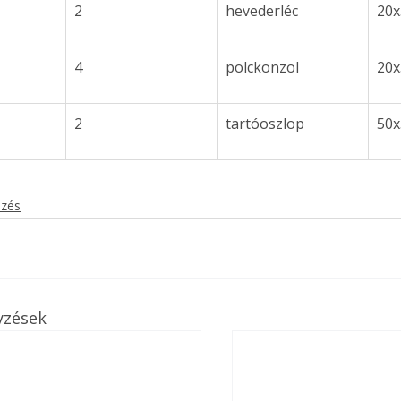
2
hevederléc 
20x
4
polckonzol 
20x
2
tartóoszlop 
50x
ezés
yzések
ertben,
Gyógyító növények: a
sban
természet kincsei az