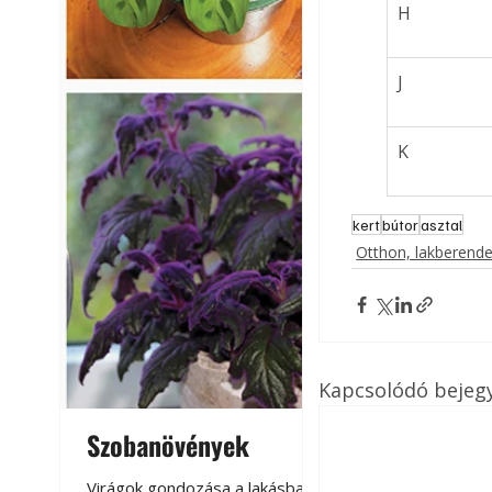
H
J
K
kert
bútor
asztal
Otthon, lakberend
Kapcsolódó bejeg
Szobanövények
Virágoskert: k
teraszon, laká
Virágok gondozása a lakásban,