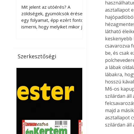
használhatun
érnek tovább leszedés
Mit jelent az utóérés? A
asztallapot e
után?
zöldségek, gyümölcsök érése
hajópadlóból
egy folyamat, épp ezért fontos
hézagmentes 
ismerni, hogy melyiket mikor jó
látható éleik
leszedni. Meg kell különböztetni
keskenyebb k
a gazdasági és a biológiai
csavarozva f
érettséget. Például a
be, és csak 
paradicsomot sokszor
Szerkesztőségi
gazdasági érettségben, azaz
polchevedere
félig éretten szedik le, ezután
a lábak olda
utaztatják hosszan, és még
lábakra, hog
pulton tartható kell legyen.
hosszú kával
Utóérik eközben, de nem lesz
M6-os kapupá
olyan ízű, mint amit a saját
szilárdan ál
kertünkben, biológiai
felcsavarozás
érettségben szedünk le. Teljes
majd a másik
érettségben szedve nem
asztallapot 
tárolható h
szilárdan áll