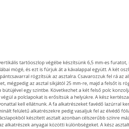
Együtt jobban megéri!
Bővebb információ itt!
k az
Együtt jobban megéri! A
mester
könyvek tetszőleges
er Old
párosítással kedvezményes
áron, 0 Ft postaköltséggel
ptapir új,
megrendelhetők!
lábai mögé, és ezt is fúrjuk át a kávalappal együtt. A két os
és egyedi
ántcsavarral rögzítsük az asztalra. Csavarozzuk fel rá az al
tt
t, mégpedig az asztal síkjától 25 mm-re, majd a felsőt is rö
lvasására
p bütüjével egy szintbe. Következhet a két felső polc konzolj
elefonon
 végül a polclapokat is erősítsük a helyükre. A kész kertész
nyelmesen
ben vagy
nattal kell ellátnunk. A fa alkatrészeket favédő lazúrral ke
t is
minált felületű alkatrészekre pedig vasaljuk fel az élvédő fól
. Bárhol,
ácslapokból készített asztalt azonban célszerűbb színre má
ön élve
az alkatrészek anyagai közötti különbségeket. A kész asztalt
ashatók az