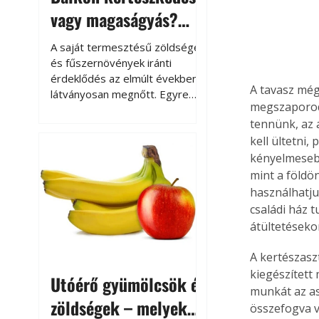
vagy magaságyás?
Helytakarékos
A saját termesztésű zöldségek
kertészkedés
és fűszernövények iránti
érdeklődés az elmúlt években
A tavasz még 
látványosan megnőtt. Egyre
megszaporodn
többen szeretnék tudni, honnan
tennünk, az á
származik az élelmiszer az
kell ültetni,
asztalukra, miközben a
kertészkedés sokak számára
kényelmesebb
kikapcsolódást és feltöltődést
mint a földö
is jelent.
használhatju
családi ház 
átültetéseko
A kertészaszt
kiegészített
Utóérő gyümölcsök és
munkát az as
zöldségek – melyek
összefogva v