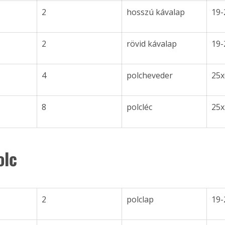
2
hosszú kávalap 
19-
2
rövid kávalap
19-
4
polcheveder
25x
8
polcléc 
25x
olc
2
polclap 
19-