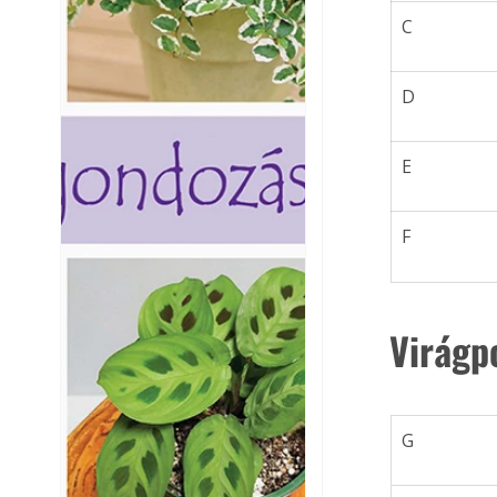
C
D
E
F
Virágp
G