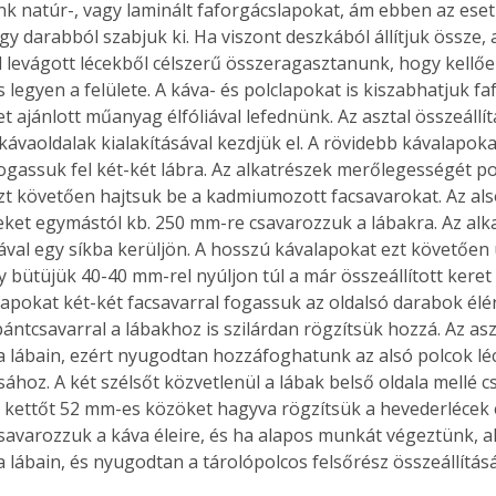
k natúr-, vagy laminált faforgácslapokat, ám ebben az eset
gy darabból szabjuk ki. Ha viszont deszkából állítjuk össze, 
 levágott lécekből célszerű összeragasztanunk, hogy kellően
legyen a felülete. A káva- és polclapokat is kiszabhatjuk fa
et ajánlott műanyag élfóliával lefednünk. Az asztal összeállít
ávaoldalak kialakításával kezdjük el. A rövidebb kávalapoka
ogassuk fel két-két lábra. Az alkatrészek merőlegességét po
ezt követően hajtsuk be a kadmiumozott facsavarokat. Az als
ket egymástól kb. 250 mm-re csavarozzuk a lábakra. Az alka
lával egy síkba kerüljön. A hosszú kávalapokat ezt követően 
y bütüjük 40-40 mm-rel nyúljon túl a már összeállított keret
apokat két-két facsavarral fogassuk az oldalsó darabok élér
ntcsavarral a lábakhoz is szilárdan rögzítsük hozzá. Az as
l a lábain, ezért nyugodtan hozzáfoghatunk az alsó polcok lé
ához. A két szélsőt közvetlenül a lábak belső oldala mellé c
 kettőt 52 mm-es közöket hagyva rögzítsük a hevederlécek é
csavarozzuk a káva éleire, és ha alapos munkát végeztünk, a
 a lábain, és nyugodtan a tárolópolcos felsőrész összeállítás