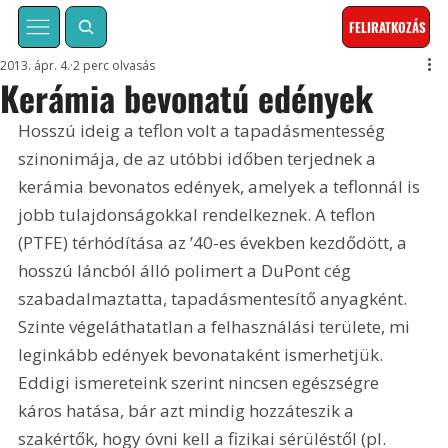
FELIRATKOZÁS
2013. ápr. 4.
2 perc olvasás
Kerámia bevonatú edények
Hosszú ideig a teflon volt a tapadásmentesség 
szinonimája, de az utóbbi időben terjednek a 
kerámia bevonatos edények, amelyek a teflonnál is 
jobb tulajdonságokkal rendelkeznek. A teflon 
(PTFE) térhódítása az ’40-es években kezdődött, a 
hosszú láncból álló polimert a DuPont cég 
szabadalmaztatta, tapadásmentesítő anyagként. 
Szinte végeláthatatlan a felhasználási területe, mi 
leginkább edények bevonataként ismerhetjük. 
Eddigi ismereteink szerint nincsen egészségre 
káros hatása, bár azt mindig hozzáteszik a 
szakértők, hogy óvni kell a fizikai sérüléstől (pl. 