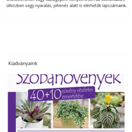
útközben vagy nyaralás, pihenés alatt is elérhetők lapszámaink.
ú
Bárhol, bármikor, akár külföldön élve vagy dolgozva is
B
olvashatók az Ezermester lapszámai. A Laptapir kényelmes
megoldás, mert: – t
Kiadványaink