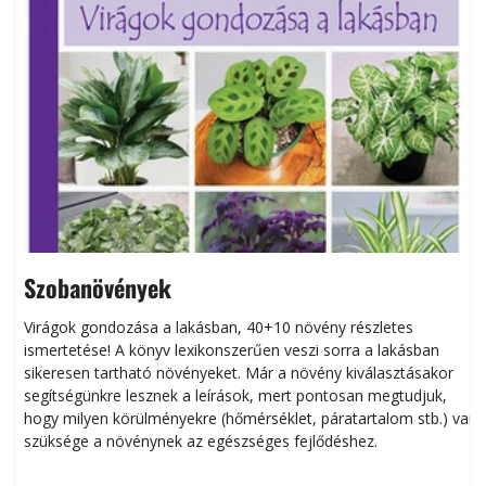
Szobanövények
Virágok gondozása a lakásban, 40+10 növény részletes
ismertetése! A könyv lexikonszerűen veszi sorra a lakásban
s
sikeresen tart­ha­tó növényeket. Már a növény kiválasztásakor
h
segítségünkre lesznek a leírások, mert pontosan megtudjuk,
k
hogy milyen körülményekre (hőmérséklet, páratartalom stb.) van
szüksége a növénynek az egészséges fejlődéshez.