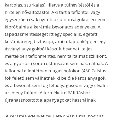
karcolás, szurkálás), illetve a túlhevítéstől és a 
hirtelen hőváltozástól. Aki tart a teflontól, vagy 
egyszerűen csak nyitott az újdonságokra, érdemes 
kipróbálnia a kerámia bevonatos edényeket. A 
tapadásmentességet itt egy speciális, égetett 
kerámiaréteg biztosítja, ami tulajdonképpen egy 
ásványi anyagokból készült bevonat, teljes 
mértékben teflonmentes, nem tartalmaz szilikont, 
és a gyártása során oktánsavat sem használnak. A 
teflonnal ellentétben magas hőfokon (450 Celsius 
fok felett) sem válhatnak ki belőle káros anyagok, 
és a bevonat sem fog felhólyagosodni vagy elválni 
az edény falától. A termékek előállításhoz 
újrahasznosított alapanyagokat használnak. 
 A kerámia edények felülete olyan sima, hogy az 