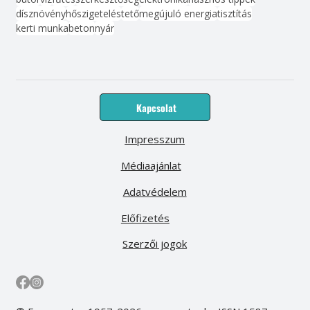
dísznövény
hőszigetelés
tető
megújuló energia
tisztítás
kerti munka
beton
nyár
Kapcsolat
Impresszum
Médiaajánlat
Adatvédelem
Előfizetés
Szerzői jogok