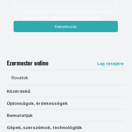
Igen, szeretnék feliratkozni, és elfogadom az 
adatkezelést. 
Adatvédelmi tájékoztató
Feliratkozás
Ezermester online
Lap tetejére
Rovatok
Közérdekű
Újdonságok, érdekességek
Bemutatjuk
Gépek, szerszámok, technológiák