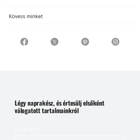
t
Kövess minket
Légy naprakész, és értesülj elsőként
válogatott tartalmainkról
E-mail cím
*