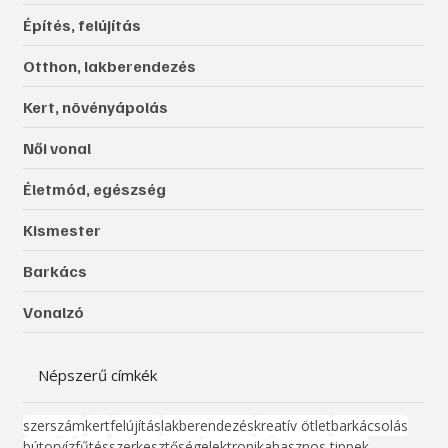
Építés, felújítás
Otthon, lakberendezés
Kert, növényápolás
Női vonal
Életmód, egészség
Kismester
Barkács
Vonalzó
Népszerű címkék
szerszám
kert
felújítás
lakberendezés
kreatív ötlet
barkácsolás
bútor
víz
fűtés
szerkesztőség
elektronika
hasznos tippek