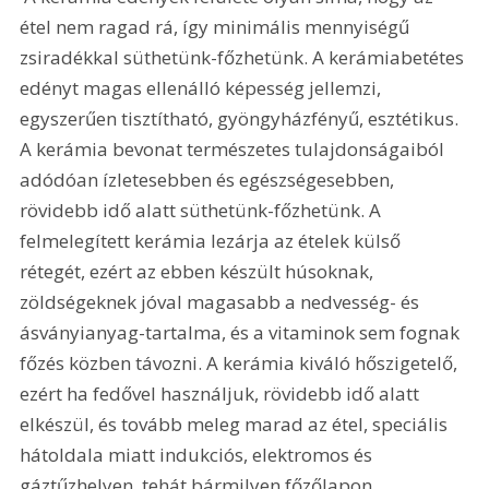
étel nem ragad rá, így minimális mennyiségű 
zsiradékkal süthetünk-főzhetünk. A kerámiabetétes 
edényt magas ellenálló képesség jellemzi, 
egyszerűen tisztítható, gyöngyházfényű, esztétikus. 
A kerámia bevonat természetes tulajdonságaiból 
adódóan ízletesebben és egészségesebben, 
rövidebb idő alatt süthetünk-főzhetünk. A 
felmelegített kerámia lezárja az ételek külső 
rétegét, ezért az ebben készült húsoknak, 
zöldségeknek jóval magasabb a nedvesség- és 
ásványianyag-tartalma, és a vitaminok sem fognak 
főzés közben távozni. A kerámia kiváló hőszigetelő, 
ezért ha fedővel használjuk, rövidebb idő alatt 
elkészül, és tovább meleg marad az étel, speciális 
hátoldala miatt indukciós, elektromos és 
gáztűzhelyen, tehát bármilyen főzőlapon 