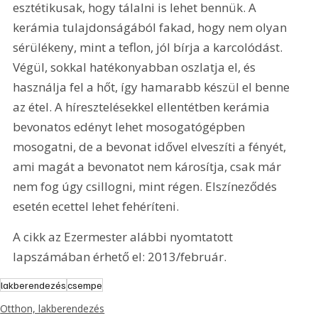
esztétikusak, hogy tálalni is lehet bennük. A 
kerámia tulajdonságából fakad, hogy nem olyan 
sérülékeny, mint a teflon, jól bírja a karcolódást. 
Végül, sokkal hatékonyabban oszlatja el, és 
használja fel a hőt, így hamarabb készül el benne 
az étel. A híresztelésekkel ellentétben kerámia 
bevonatos edényt lehet mosogatógépben 
mosogatni, de a bevonat idővel elveszíti a fényét, 
ami magát a bevonatot nem károsítja, csak már 
nem fog úgy csillogni, mint régen. Elszíneződés 
esetén ecettel lehet fehéríteni.
A cikk az Ezermester alábbi nyomtatott 
lapszámában érhető el: 2013/február.
lakberendezés
csempe
Otthon, lakberendezés