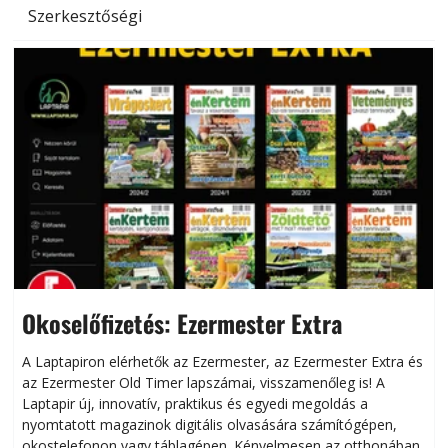
Szerkesztőségi
Okoselőfizetés: Ezermester Extra
A Laptapiron elérhetők az Ezermester, az Ezermester Extra és
az Ezermester Old Timer lapszámai, visszamenőleg is! A
Laptapir új, innovatív, praktikus és egyedi megoldás a
L
nyomtatott magazinok digitális olvasására számítógépen,
okostelefonon vagy táblagépen. Kényelmesen az otthonában,