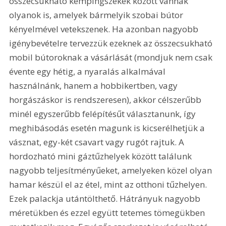
összecsukható kempingszékek között vannak 
olyanok is, amelyek bármelyik szobai bútor 
kényelmével vetekszenek. Ha azonban nagyobb 
igénybevételre tervezzük ezeknek az összecsukható 
mobil bútoroknak a vásárlását (mondjuk nem csak 
évente egy hétig, a nyaralás alkalmával 
használnánk, hanem a hobbikertben, vagy 
horgászáskor is rendszeresen), akkor célszerűbb 
minél egyszerűbb felépítésűt választanunk, így 
meghibásodás esetén magunk is kicserélhetjük a 
vásznat, egy-két csavart vagy rugót rajtuk. A 
hordozható mini gáztűzhelyek között találunk 
nagyobb teljesítményűeket, amelyeken közel olyan 
hamar készül el az étel, mint az otthoni tűzhelyen. 
Ezek palackja utántölthető. Hátrányuk nagyobb 
méretükben és ezzel együtt tetemes tömegükben 