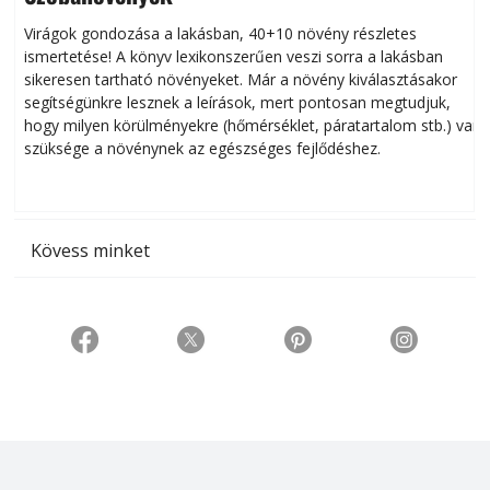
Virágok gondozása a lakásban, 40+10 növény részletes
ismertetése! A könyv lexikonszerűen veszi sorra a lakásban
s
sikeresen tart­ha­tó növényeket. Már a növény kiválasztásakor
h
segítségünkre lesznek a leírások, mert pontosan megtudjuk,
k
hogy milyen körülményekre (hőmérséklet, páratartalom stb.) van
szüksége a növénynek az egészséges fejlődéshez.
t
Kövess minket