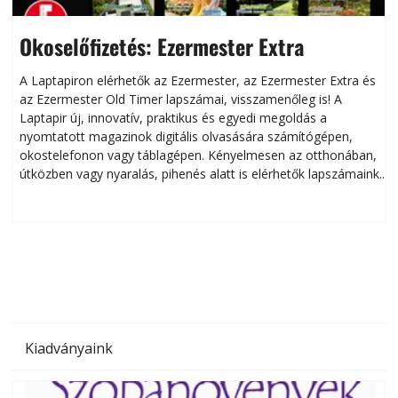
Okoselőfizetés: Ezermester Extra
A Laptapiron elérhetők az Ezermester, az Ezermester Extra és
az Ezermester Old Timer lapszámai, visszamenőleg is! A
Laptapir új, innovatív, praktikus és egyedi megoldás a
L
nyomtatott magazinok digitális olvasására számítógépen,
okostelefonon vagy táblagépen. Kényelmesen az otthonában,
útközben vagy nyaralás, pihenés alatt is elérhetők lapszámaink.
ú
Bárhol, bármikor, akár külföldön élve vagy dolgozva is
B
olvashatók az Ezermester lapszámai. A Laptapir kényelmes
megoldás, mert: – t
Kiadványaink