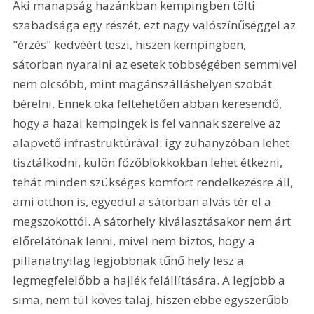
Aki manapság hazánkban kempingben tölti 
szabadsága egy részét, ezt nagy valószínűséggel az 
"érzés" kedvéért teszi, hiszen kempingben, 
sátorban nyaralni az esetek többségében semmivel 
nem olcsóbb, mint magánszálláshelyen szobát 
bérelni. Ennek oka feltehetően abban keresendő, 
hogy a hazai kempingek is fel vannak szerelve az 
alapvető infrastruktúrával: így zuhanyzóban lehet 
tisztálkodni, külön főzőblokkokban lehet étkezni, 
tehát minden szükséges komfort rendelkezésre áll, 
ami otthon is, egyedül a sátorban alvás tér el a 
megszokottól. A sátorhely kiválasztásakor nem árt 
előrelátónak lenni, mivel nem biztos, hogy a 
pillanatnyilag legjobbnak tűnő hely lesz a 
legmegfelelőbb a hajlék felállítására. A legjobb a 
sima, nem túl köves talaj, hiszen ebbe egyszerűbb 