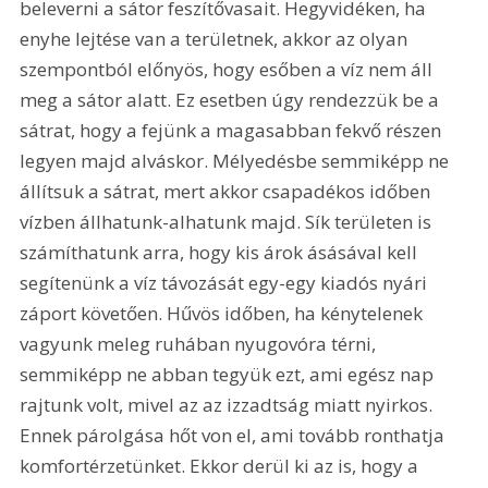
beleverni a sátor feszítővasait. Hegyvidéken, ha 
enyhe lejtése van a területnek, akkor az olyan 
szempontból előnyös, hogy esőben a víz nem áll 
meg a sátor alatt. Ez esetben úgy rendezzük be a 
sátrat, hogy a fejünk a magasabban fekvő részen 
legyen majd alváskor. Mélyedésbe semmiképp ne 
állítsuk a sátrat, mert akkor csapadékos időben 
vízben állhatunk-alhatunk majd. Sík területen is 
számíthatunk arra, hogy kis árok ásásával kell 
segítenünk a víz távozását egy-egy kiadós nyári 
záport követően. Hűvös időben, ha kénytelenek 
vagyunk meleg ruhában nyugovóra térni, 
semmiképp ne abban tegyük ezt, ami egész nap 
rajtunk volt, mivel az az izzadtság miatt nyirkos. 
Ennek párolgása hőt von el, ami tovább ronthatja 
komfortérzetünket. Ekkor derül ki az is, hogy a 