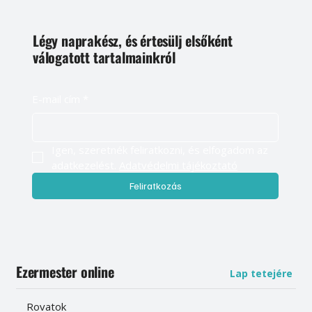
Légy naprakész, és értesülj elsőként
válogatott tartalmainkról
E-mail cím
*
Igen, szeretnék feliratkozni, és elfogadom az 
adatkezelést. 
Adatvédelmi tájékoztató
Feliratkozás
Ezermester online
Lap tetejére
Rovatok