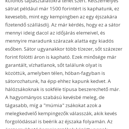
különös tapasztalatokra tehet szert. Kétszemélyes 
sátrat például már 1500 forintért is kaphatunk, ez 
kevesebb, mint egy kempingben az egy éjszakára 
fizetendő szállásdíj. Az már kérdés, hogy ez a sátor 
mennyi ideig dacol az időjárás elemeivel, és 
mennyire maradunk szárazak alatta egy kiadós 
esőben. Sátor ugyanakkor több tízezer, sőt százezer 
forint fölötti áron is kapható. Ezek minősége már 
garantált, vízhatlanok, sőt találunk olyat is 
közöttük, amelyben télen, hóban-fagyban is 
sátorozhatunk, ha épp ehhez kapunk kedvet. A 
hálózsákoknak is sokféle típusa beszerezhető már. 
A hagyományos szabású kevésbé meleg, de 
tágasabb, míg a "múmia" zsákokat azok a 
melegkedvelő kempingezők válasszák, akik kevés 
forgolódással is beérik az éjszaka folyamán. Az 