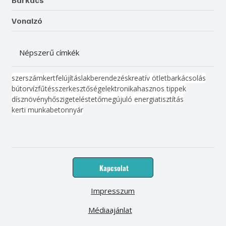
Barkács
Vonalzó
Népszerű címkék
szerszám
kert
felújítás
lakberendezés
kreatív ötlet
barkácsolás
bútor
víz
fűtés
szerkesztőség
elektronika
hasznos tippek
dísznövény
hőszigetelés
tető
megújuló energia
tisztítás
kerti munka
beton
nyár
Kapcsolat
Impresszum
Médiaajánlat