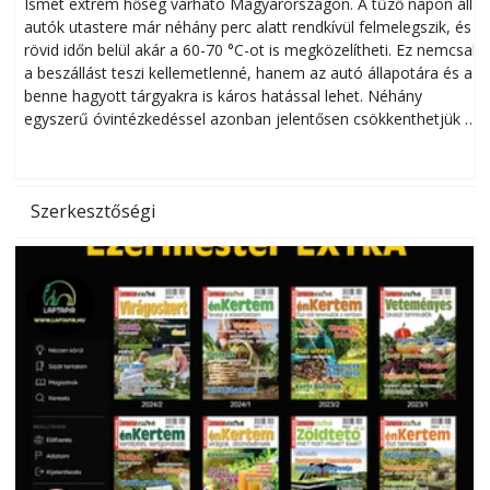
megóvhatjuk autónkat a nyári károktól
Ismét extrém hőség várható Magyarországon. A tűző napon álló
autók utastere már néhány perc alatt rendkívül felmelegszik, és
rövid időn belül akár a 60-70 °C-ot is megközelítheti. Ez nemcsak
n
a beszállást teszi kellemetlenné, hanem az autó állapotára és a
benne hagyott tárgyakra is káros hatással lehet. Néhány
egyszerű óvintézkedéssel azonban jelentősen csökkenthetjük a
hőség káros hatásait.
l
Szerkesztőségi