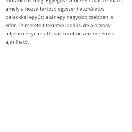
mutatkozik meg. Egyégős szerkezet is vásárolható, 
amely a hozzá tartozó egyszer használatos 
palackkal együtt akár egy nagyobb zsebben is 
elfér. Ez méreteit tekintve ideális, de alacsony 
teljesítménye miatt csak türelmes embereknek 
ajánlható.