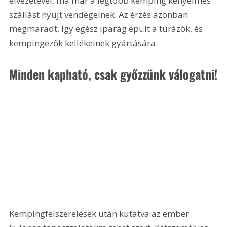
élvezetével, ma már a legtöbb kemping kényelmes 
szállást nyújt vendégeinek. Az érzés azonban 
megmaradt, így egész iparág épült a túrázók, és 
kempingezők kellékeinek gyártására.
Minden kapható, csak győzzünk válogatni!
Kempingfelszerelések után kutatva az ember 