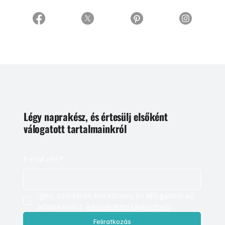
Légy naprakész, és értesülj elsőként
válogatott tartalmainkról
E-mail cím
*
Igen, szeretnék feliratkozni, és elfogadom az 
adatkezelést. 
Adatvédelmi tájékoztató
Feliratkozás