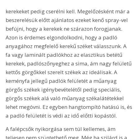
kerekeket pedig cserélni kell. Megelőzésként már a 
beszerelésük előtt ajánlatos ezeket kenő spray-vel 
befújni, hogy a kerekek ne szárazon forogjanak. 
Azon is érdemes elgondolkodni, hogy a padló 
anyagához megfelelő kerekű széket válasszunk. A 
fa vagy laminált padlókhoz az elasztikus betétű 
kerekek, padlószőnyeghez a sima, ám nagy felületű 
kettős görgőkkel szerelt székek az ideálisak. A 
keményfa jellegű padlók felületét a műanyag 
görgős székek igénybevételétől pedig speciális, 
görgős székek alá való műanyag székalátétekkel 
lehet megóvni. Ez egyben hangtompító hatású is, és 
a padló felületét is védi az idő előtti kopástól.
A falépcsők nyikorgása sem túl kellemes, ám 
teljesen nem szüntethető meg. Még ha szilárd is a 