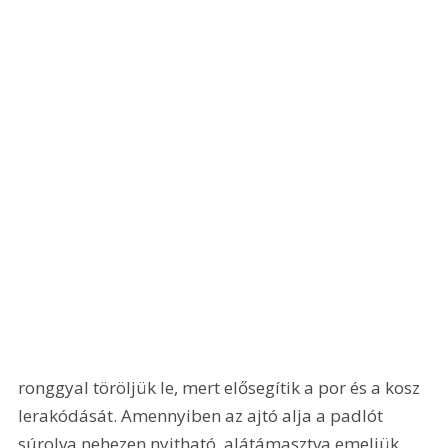
ronggyal töröljük le, mert elősegítik a por és a kosz 
lerakódását. Amennyiben az ajtó alja a padlót 
súrolva nehezen nyitható, alátámasztva emeljük 