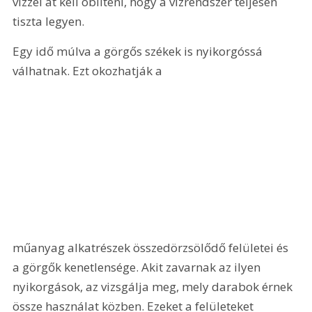
vízzel át kell öblíteni, hogy a vízrendszer teljesen 
tiszta legyen.
Egy idő múlva a görgős székek is nyikorgóssá 
válhatnak. Ezt okozhatják a 
műanyag alkatrészek összedörzsölődő felületei és 
a görgők kenetlensége. Akit zavarnak az ilyen 
nyikorgások, az vizsgálja meg, mely darabok érnek 
össze használat közben. Ezeket a felületeket 