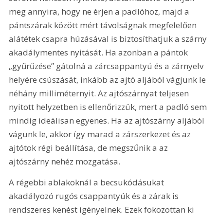
meg annyira, hogy ne érjen a padlóhoz, majd a 
pántszárak között mért távolságnak megfelelően 
alátétek csapra húzásával is biztosíthatjuk a szárny 
akadálymentes nyitását. Ha azonban a pántok 
„gyűrűzése” gátolná a zárcsappantyú és a zárnyelv 
helyére csúszását, inkább az ajtó aljából vágjunk le 
néhány milliméternyit. Az ajtószárnyat teljesen 
nyitott helyzetben is ellenőrizzük, mert a padló sem 
mindig ideálisan egyenes. Ha az ajtószárny aljából 
vágunk le, akkor így marad a zárszerkezet és az 
ajtótok régi beállítása, de megszűnik a az 
ajtószárny nehéz mozgatása.
A régebbi ablakoknál a becsukódásukat 
akadályozó rugós csappantyúk és a zárak is 
rendszeres kenést igényelnek. Ezek fokozottan ki 