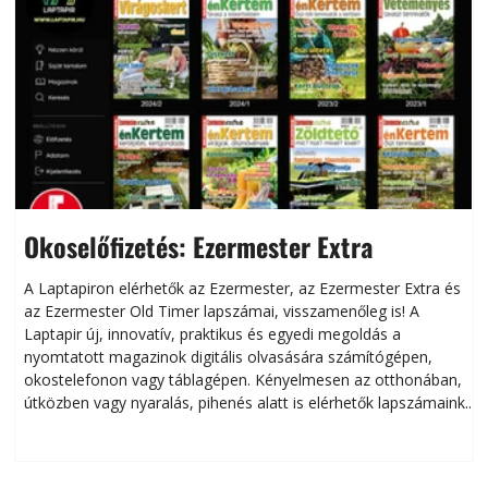
Okoselőfizetés: Ezermester Extra
A Laptapiron elérhetők az Ezermester, az Ezermester Extra és
az Ezermester Old Timer lapszámai, visszamenőleg is! A
Laptapir új, innovatív, praktikus és egyedi megoldás a
L
nyomtatott magazinok digitális olvasására számítógépen,
okostelefonon vagy táblagépen. Kényelmesen az otthonában,
útközben vagy nyaralás, pihenés alatt is elérhetők lapszámaink.
ú
Bárhol, bármikor, akár külföldön élve vagy dolgozva is
B
olvashatók az Ezermester lapszámai. A Laptapir kényelmes
megoldás, mert: – t