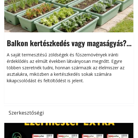
Balkon kertészkedés vagy magaságyás?
Helytakarékos kertészkedés
A saját termesztésű zöldségek és fűszernövények iránti
érdeklődés az elmúlt években látványosan megnőtt. Egyre
többen szeretnék tudni, honnan származik az élelmiszer az
l
asztalukra, miközben a kertészkedés sokak számára
kikapcsolódást és feltöltődést is jelent.
é
d
Szerkesztőségi