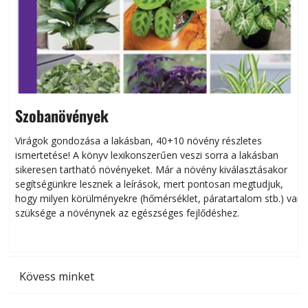
Szobanövények
Virágok gondozása a lakásban, 40+10 növény részletes
ismertetése! A könyv lexikonszerűen veszi sorra a lakásban
s
sikeresen tart­ha­tó növényeket. Már a növény kiválasztásakor
h
segítségünkre lesznek a leírások, mert pontosan megtudjuk,
k
hogy milyen körülményekre (hőmérséklet, páratartalom stb.) van
szüksége a növénynek az egészséges fejlődéshez.
t
Kövess minket