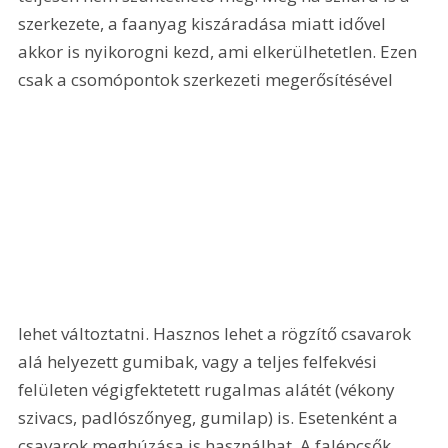
szerkezete, a faanyag kiszáradása miatt idővel 
akkor is nyikorogni kezd, ami elkerülhetetlen. Ezen 
csak a csomópontok szerkezeti megerősítésével 
lehet változtatni. Hasznos lehet a rögzítő csavarok 
alá helyezett gumibak, vagy a teljes felfekvési 
felületen végigfektetett rugalmas alátét (vékony 
szivacs, padlószőnyeg, gumilap) is. Esetenként a 
csavarok meghúzása is használhat. A falépcsők 