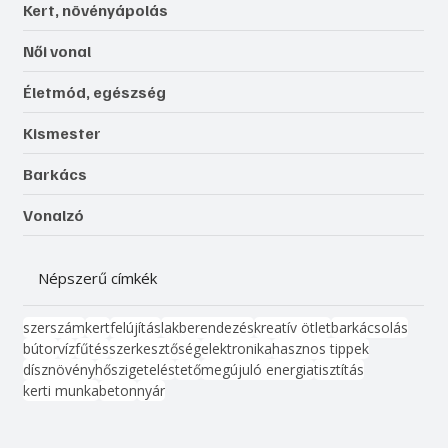
Kert, növényápolás
Női vonal
Életmód, egészség
Kismester
Barkács
Vonalzó
Népszerű címkék
szerszám
kert
felújítás
lakberendezés
kreatív ötlet
barkácsolás
bútor
víz
fűtés
szerkesztőség
elektronika
hasznos tippek
dísznövény
hőszigetelés
tető
megújuló energia
tisztítás
kerti munka
beton
nyár