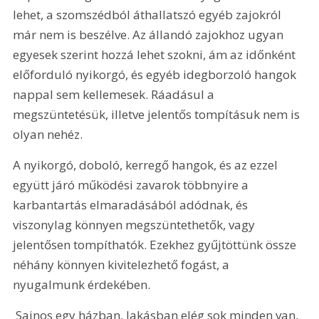
lehet, a szomszédból áthallatszó egyéb zajokról 
már nem is beszélve. Az állandó zajokhoz ugyan 
egyesek szerint hozzá lehet szokni, ám az időnként 
előforduló nyikorgó, és egyéb idegborzoló hangok 
nappal sem kellemesek. Ráadásul a 
megszüntetésük, illetve jelentős tompításuk nem is 
olyan nehéz.
A nyikorgó, doboló, kerregő hangok, és az ezzel 
együtt járó működési zavarok többnyire a 
karbantartás elmaradásából adódnak, és 
viszonylag könnyen megszüntethetők, vagy 
jelentősen tompíthatók. Ezekhez gyűjtöttünk össze 
néhány könnyen kivitelezhető fogást, a 
nyugalmunk érdekében.
 Sajnos egy házban, lakásban elég sok minden van, 