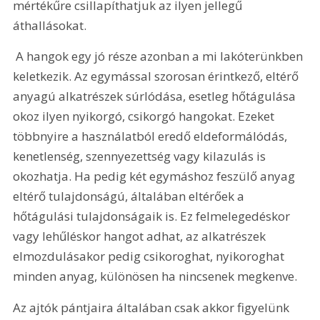
mértékűre csillapíthatjuk az ilyen jellegű 
áthallásokat.
 A hangok egy jó része azonban a mi lakóterünkben 
keletkezik. Az egymással szorosan érintkező, eltérő 
anyagú alkatrészek súrlódása, esetleg hőtágulása 
okoz ilyen nyikorgó, csikorgó hangokat. Ezeket 
többnyire a használatból eredő eldeformálódás, 
kenetlenség, szennyezettség vagy kilazulás is 
okozhatja. Ha pedig két egymáshoz feszülő anyag 
eltérő tulajdonságú, általában eltérőek a 
hőtágulási tulajdonságaik is. Ez felmelegedéskor 
vagy lehűléskor hangot adhat, az alkatrészek 
elmozdulásakor pedig csikoroghat, nyikoroghat 
minden anyag, különösen ha nincsenek megkenve. 
Az ajtók pántjaira általában csak akkor figyelünk 