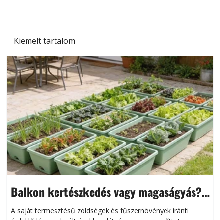
Kiemelt tartalom
Balkon kertészkedés vagy magaságyás?
Helytakarékos kertészkedés
A saját termesztésű zöldségek és fűszernövények iránti