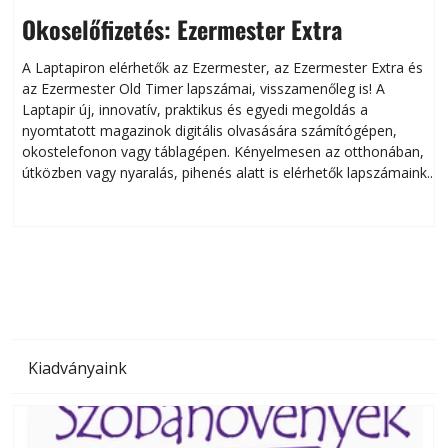
Okoselőfizetés: Ezermester Extra
A Laptapiron elérhetők az Ezermester, az Ezermester Extra és
az Ezermester Old Timer lapszámai, visszamenőleg is! A
Laptapir új, innovatív, praktikus és egyedi megoldás a
L
nyomtatott magazinok digitális olvasására számítógépen,
okostelefonon vagy táblagépen. Kényelmesen az otthonában,
útközben vagy nyaralás, pihenés alatt is elérhetők lapszámaink.
ú
Bárhol, bármikor, akár külföldön élve vagy dolgozva is
B
olvashatók az Ezermester lapszámai. A Laptapir kényelmes
megoldás, mert: – t
Kiadványaink