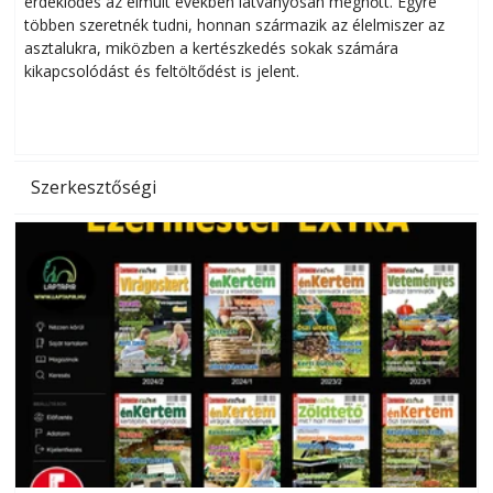
érdeklődés az elmúlt években látványosan megnőtt. Egyre
többen szeretnék tudni, honnan származik az élelmiszer az
l
asztalukra, miközben a kertészkedés sokak számára
kikapcsolódást és feltöltődést is jelent.
é
d
Szerkesztőségi