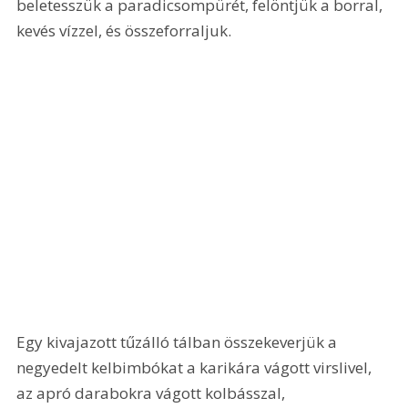
beletesszük a paradicsompürét, felöntjük a borral, 
kevés vízzel, és összeforraljuk.
Egy kivajazott tűzálló tálban összekeverjük a 
negyedelt kelbimbókat a karikára vágott virslivel, 
az apró darabokra vágott kolbásszal, 