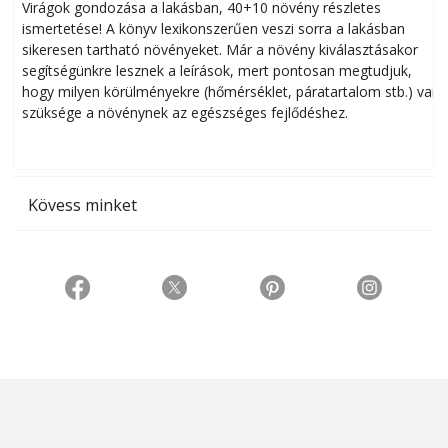
Virágok gondozása a lakásban, 40+10 növény részletes
ismertetése! A könyv lexikonszerűen veszi sorra a lakásban
s
sikeresen tart­ha­tó növényeket. Már a növény kiválasztásakor
h
segítségünkre lesznek a leírások, mert pontosan megtudjuk,
k
hogy milyen körülményekre (hőmérséklet, páratartalom stb.) van
szüksége a növénynek az egészséges fejlődéshez.
t
Kövess minket