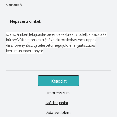
Vonalzó
Népszerű címkék
szerszám
kert
felújítás
lakberendezés
kreatív ötlet
barkácsolás
bútor
víz
fűtés
szerkesztőség
elektronika
hasznos tippek
dísznövény
hőszigetelés
tető
megújuló energia
tisztítás
kerti munka
beton
nyár
Kapcsolat
Impresszum
Médiaajánlat
Adatvédelem