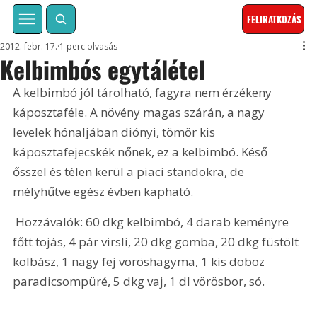
FELIRATKOZÁS
2012. febr. 17.
1 perc olvasás
Kelbimbós egytálétel
A kelbimbó jól tárolható, fagyra nem érzékeny 
káposztaféle. A növény magas szárán, a nagy 
levelek hónaljában diónyi, tömör kis 
káposztafejecskék nőnek, ez a kelbimbó. Késő 
ősszel és télen kerül a piaci standokra, de 
mélyhűtve egész évben kapható.
 Hozzávalók: 60 dkg kelbimbó, 4 darab keményre 
főtt tojás, 4 pár virsli, 20 dkg gomba, 20 dkg füstölt 
kolbász, 1 nagy fej vöröshagyma, 1 kis doboz 
paradicsompüré, 5 dkg vaj, 1 dl vörösbor, só. 