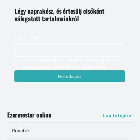
Légy naprakész, és értesülj elsőként
válogatott tartalmainkról
E-mail cím
*
Igen, szeretnék feliratkozni, és elfogadom az 
adatkezelést. 
Adatvédelmi tájékoztató
Feliratkozás
Ezermester online
Lap tetejére
Rovatok