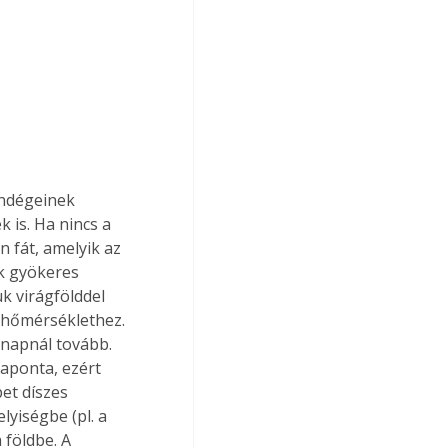
endégeinek 
is. Ha nincs a 
 fát, amelyik az 
ak gyökeres 
k virágfölddel 
 hőmérséklethez. 
 napnál tovább. 
naponta, ezért 
et díszes 
yiségbe (pl. a 
 földbe. A 