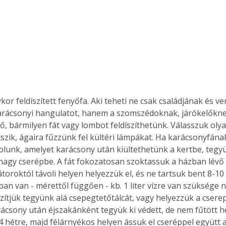
ykor feldíszített fenyőfa. Aki teheti ne csak családjának és v
rácsonyi hangulatot, hanem a szomszédoknak, járókelőknek 
ő, bármilyen fát vagy lombot feldíszíthetünk. Válasszuk olyan
átszik, ágaira fűzzünk fel kültéri lámpákat. Ha karácsonyfán
olunk, amelyet karácsony után kiültethetünk a kertbe, tegyü
n nagy cserépbe. A fát fokozatosan szoktassuk a házban lévő
átoroktól távoli helyen helyezzük el, és ne tartsuk bent 8-10
ban van - mérettől függően - kb. 1 liter vízre van szüksége 
szítjük tegyünk alá csepegtetőtálcát, vagy helyezzük a cserep
ácsony után éjszakánként tegyük ki védett, de nem fűtött hel
4 hétre, majd félárnyékos helyen ássuk el cseréppel együtt a