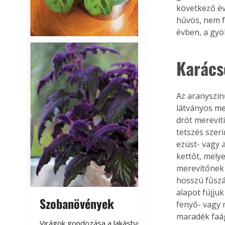
következő évb
hűvös, nem fű
évben, a gyö
Karács
Az aranyszín
látványos me
drót merevíti
tetszés szeri
ezüst- vagy 
kettőt, mely
merevítőnek (
hosszú fűszál
alapot fújju
Szobanövények
Virágoskert: k
fenyő- vagy 
teraszon, laká
maradék faág
Virágok gondozása a lakásban,