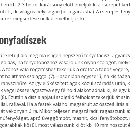
en kb. 2-3 héttel karácsony előtt emeljük ki a cserepet kerti
tött, de világos helyiségbe (pl. a garázsba). A cserepes fen
kerek megsértése nélkül emelhetjük ki.
onyfadíszek 
űre lefújt dió még ma is igen népszerű fenyőfadísz. Ugyanc
goldás, ha fenyőtobozhoz vásárolunk olyan szalagot, melyn
. A fához való rögzítéshez tekerjük a drótot a toboz végére,
nt hajlítható szalaggal (7). Hasonlóan egyszerű, ha kis faága
aranyszínűre. Az így előkészített ágak közül száradás után, k
ek végei összeragasztva egy félhold alakot adnak ki, és egy 
8). Ezután a dísz alapjául szolgáló félholdat tekerjük át szin
lal, rafiával. Ha a festék valahol megsérült az összeállítás al
k át vékonyan újra. Mikor teljesen megszáradt, ragasszunk a
ertben,
Gyógyító növények: a
műfenyőágat, apró üveggömböt, masnit, kicsi fenyőtobozt, m
sban
természet kincsei az
darabkák közül, most válasszunk ki öt kb. 10 mm hosszút 