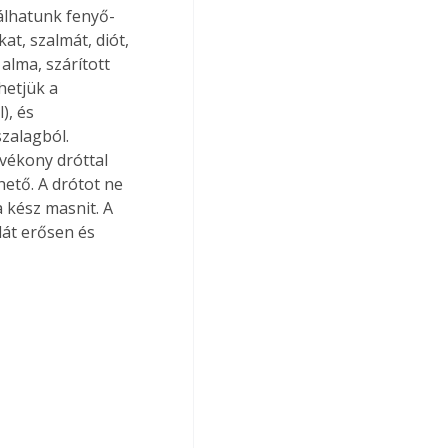
álhatunk fenyő- 
t, szalmát, diót, 
alma, szárított 
hetjük a 
), és 
zalagból. 
 vékony dróttal 
ető. A drótot ne 
 kész masnit. A 
át erősen és 