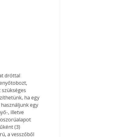
t dróttal 
fenyőtobozt, 
z szükséges 
zíthetünk, ha egy 
 használjunk egy 
ő-, illetve 
koszorúalapot 
űként (3) 
rú, a vesszőből 