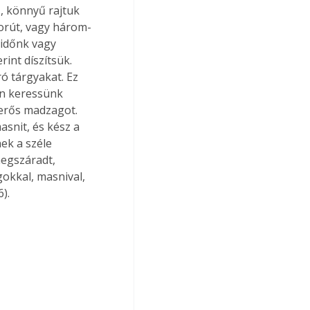
, könnyű rajtuk 
zorút, vagy három-
 időnk vagy 
int díszítsük. 
ó tárgyakat. Ez 
en keressünk 
 erős madzagot. 
snit, és kész a 
ek a széle 
megszáradt, 
okkal, masnival, 
).