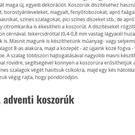
ját maga új, egyedi dekorációt. Koszorúk díszítéséhez haszn
t, borostyánleveleket, magyalt, fenyőtobozokat, apró faágaka
nikat, színes szalagokat, pici színes díszeket stb., de apró 
 citromkarika is ékesítheti a koszorút. A díszítéseket rögzít
n cérnával, tekercsdróttal (0,4-0,8 mm vastag lágyacél huzal
k is. Masnit magunk is készíthetünk műanyag- vagy selyems
lagot 8-as alakúra, majd a közepét - az ujjaink közé fogva -
be. A szalag többszöri hajtogatásával nagyobb masni készíth
al rövidre, segítségével könnyen a koszorúra erősíthetjük a
nes szalagok végét hasítsuk csíkokra, majd egy kés hátoldal
uk végig rajta, hogy pöndörödjön.
, adventi koszorúk