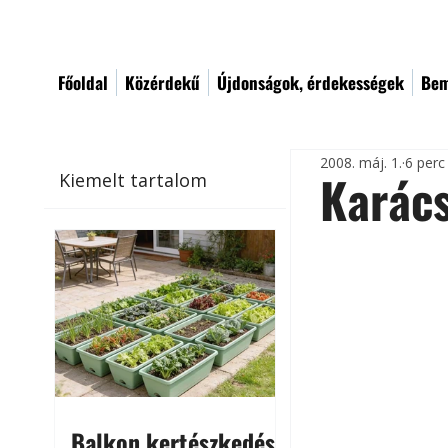
Főoldal
Közérdekű
Újdonságok, érdekességek
Bem
2008. máj. 1.
6 perc
Karác
Kiemelt tartalom
Balkon kertészkedés