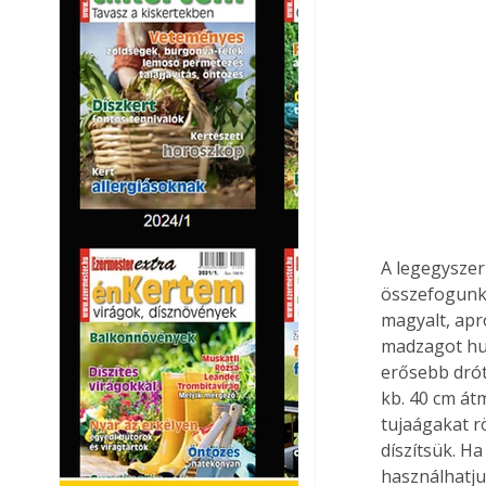
A legegyszer
összefogunk,
magyalt, apr
madzagot hur
erősebb drót
kb. 40 cm átm
tujaágakat r
díszítsük. Ha
használhatju