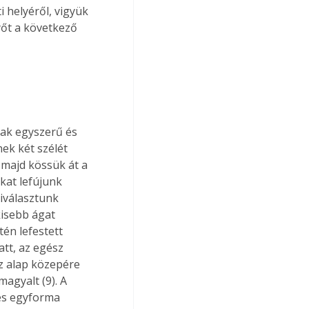
 helyéről, vigyük 
yőt a következő 
sak egyszerű és 
ek két szélét 
 majd kössük át a 
kat lefújunk 
iválasztunk 
kisebb ágat 
tén lefestett 
att, az egész 
z alap közepére 
agyalt (9). A 
és egyforma 