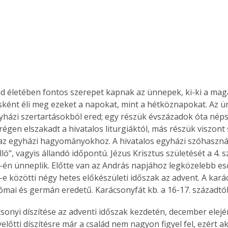
d életében fontos szerepet kapnak az ünnepek, ki-ki a ma
ként éli meg ezeket a napokat, mint a hétköznapokat. Az ü
házi szertartásokból ered; egy részük évszázadok óta néps
régen elszakadt a hivatalos liturgiáktól, más részük viszont
az egyházi hagyományokhoz. A hivatalos egyházi szóhasznála
ló", vagyis állandó időpontú. Jézus Krisztus születését a 4. s
én ünneplik. Előtte van az András napjához legközelebb es
e közötti négy hetes előkészületi időszak az advent. A kará
ómai és germán eredetű. Karácsonyfát kb. a 16-17. századtól 
csonyi díszítése az adventi időszak kezdetén, december elejé
lyelőtti díszítésre már a család nem nagyon figyel fel, ezért ak