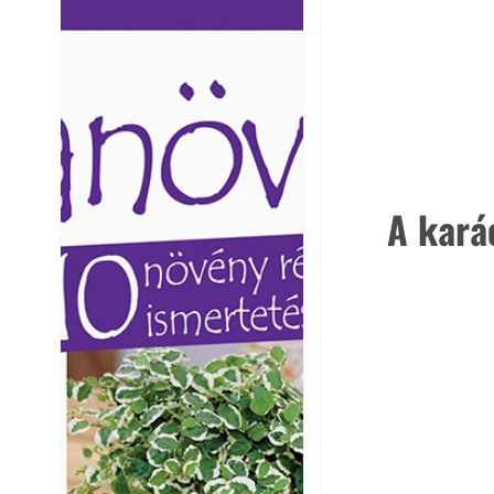
Ezermester lapszámai. A
Ezermester lapszámai
Laptapir kényelmes megoldás,
Laptapir kényelmes 
mert: – t
mert: – t
A karác