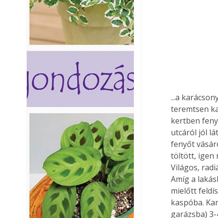
...a karácson
teremtsen ka
kertben feny
utcáról jól l
fenyőt vásár
töltött, ige
Világos, radi
Amíg a lakás
mielőtt feldí
kaspóba. Kar
garázsba) 3-