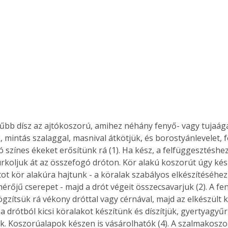
űbb dísz az ajtókoszorú, amihez néhány fenyő- vagy tujaága
 mintás szalaggal, masnival átkötjük, és borostyánlevelet, 
ó színes ékeket erősítünk rá (1). Ha kész, a felfüggesztéshe
koljuk át az összefogó dróton. Kör alakú koszorút úgy kés
ot kör alakúra hajtunk - a köralak szabályos elkészítéséhez
érőjű cserepet - majd a drót végeit összecsavarjuk (2). A feny
ögzítsük rá vékony dróttal vagy cérnával, majd az elkészült 
 a drótból kicsi köralakot készítünk és díszítjük, gyertyagyűr
k. Koszorúalapok készen is vásárolhatók (4). A szalmakoszo