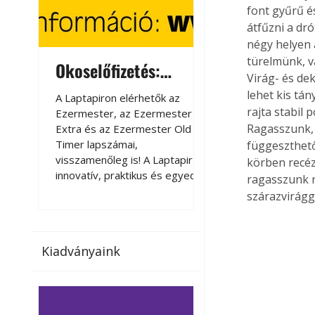
font gyűrű é
átfűzni a dr
négy helyen 
türelmünk, v
Okoselőfizetés:
Okoselőfizetés
Virág- és de
Ezermester Extra
lehet kis tá
A Laptapiron elérhetők az
A Laptapiron elérhető
rajta stabil
Ezermester, az Ezermester
Ezermester, az Ezer
Ragasszunk, 
Extra és az Ezermester Old
Extra és az Ezermest
Timer lapszámai,
Timer lapszámai,
függeszthető 
visszamenőleg is! A Laptapir új,
visszamenőleg is! A La
körben recéz
innovatív, praktikus és egyedi
innovatív, praktikus 
ragasszunk r
megoldás a nyomtatott
megoldás a nyomtato
szárazvirágga
magazinok digitális olvasására
magazinok digitális o
számítógépen, okostelefonon
számítógépen, okost
vagy táblagépen. Kényelmesen
vagy táblagépen. Ké
Kiadványaink
az otthonában, útközben vagy
az otthonában, útköz
nyaralás, pihenés alatt is
nyaralás, pihenés alat
elérhetők lapszámaink. Bárhol,
elérhetők lapszámaink
bármikor, akár külföldön élve
bármikor, akár külföld
vagy dolgozva is olvashatók az
vagy dolgozva is olv