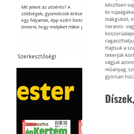
érnek tovább leszedés
készítsen sa
Mit jelent az utóérés? A
és tujaágaka
után?
zöldségek, gyümölcsök érése
mákgubót, mas
egy folyamat, épp ezért fontos
narancs- vagy
ismerni, hogy melyiket mikor jó
leszedni. Meg kell különböztetni
koszorúalapo
a gazdasági és a biológiai
ragaszthatju
érettséget. Például a
Hajtsuk a sza
paradicsomot sokszor
tekerjük kör
Szerkesztőségi
gazdasági érettségben, azaz
vágjuk azonn
félig éretten szedik le, ezután
műanyag, szí
utaztatják hosszan, és még
gyorsan húzz
pulton tartható kell legyen.
Utóérik eközben, de nem lesz
olyan ízű, mint amit a saját
Díszek
kertünkben, biológiai
érettségben szedünk le. Teljes
érettségben szedve nem
tárolható h