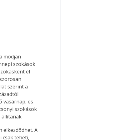
ga módján 
nnepi szokások 
zokásként él 
 szorosan 
t szerint a 
zázadtól 
ő vasárnap, és 
csonyi szokások 
állítanak.
n elkezdődhet. A 
i csak teheti, 