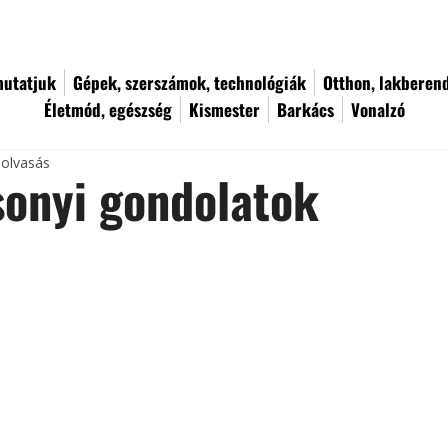
utatjuk
Gépek, szerszámok, technológiák
Otthon, lakberen
Életmód, egészség
Kismester
Barkács
Vonalzó
 olvasás
sonyi gondolatok