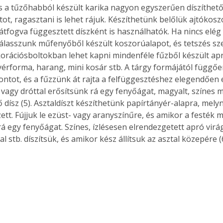
s a tűzőhabból készült karika nagyon egyszerűen díszíthető
ótot, ragasztani is lehet rájuk. Készíthetünk belőlük ajtókos
átfogva függesztett díszként is használhatók. Ha nincs elég
álasszunk műfenyőből készült koszorúalapot, és tetszés szer
Együtt jobban megéri!
korációsboltokban lehet kapni mindenféle fűzből készült apr
Bővebb információ itt!
nyérforma, harang, mini kosár stb. A tárgy formájától függő
k az
Együtt jobban megéri! A
 pontot, és a fűzzünk át rajta a felfüggesztéshez elegendően
mester
könyvek tetszőleges
vagy dróttal erősítsünk rá egy fenyőágat, magyalt, színes ma
er Old
párosítással kedvezményes
áron, 0 Ft postaköltséggel
dísz (5). Asztaldíszt készíthetünk papírtányér-alapra, melyn
ptapir új,
megrendelhetők!
ett. Fújjuk le ezüst- vagy aranyszínűre, és amikor a festék 
és egyedi
á egy fenyőágat. Színes, ízlésesen elrendezgetett apró virág
tt
l stb. díszítsük, és amikor kész állítsuk az asztal közepére (6
lvasására
elefonon
nyelmesen
ben vagy
t is
. Bárhol,
ön élve
ashatók az