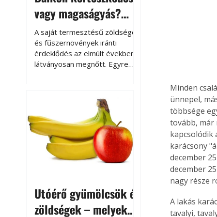
vagy magaságyás?
Helytakarékos
A saját termesztésű zöldségek
kertészkedés
és fűszernövények iránti
érdeklődés az elmúlt években
látványosan megnőtt. Egyre
többen szeretnék tudni, honnan
származik az élelmiszer az
Minden csalá
asztalukra, miközben a
ünnepel, más
kertészkedés sokak számára
többsége egy
kikapcsolódást és feltöltődést
tovább, már 
is jelent.
kapcsolódik 
karácsony "ál
december 25-
december 25-
nagy része r
Utóérő gyümölcsök és
A lakás kará
zöldségek – melyek
tavalyi, tava