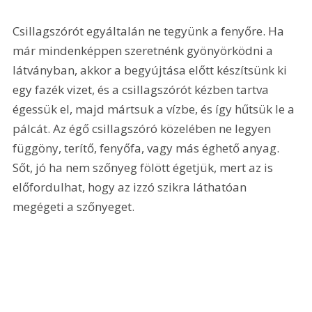
Csillagszórót egyáltalán ne tegyünk a fenyőre. Ha 
már mindenképpen szeretnénk gyönyörködni a 
látványban, akkor a begyújtása előtt készítsünk ki 
egy fazék vizet, és a csillagszórót kézben tartva 
égessük el, majd mártsuk a vízbe, és így hűtsük le a 
pálcát. Az égő csillagszóró közelében ne legyen 
függöny, terítő, fenyőfa, vagy más éghető anyag. 
Sőt, jó ha nem szőnyeg fölött égetjük, mert az is 
előfordulhat, hogy az izzó szikra láthatóan 
megégeti a szőnyeget.