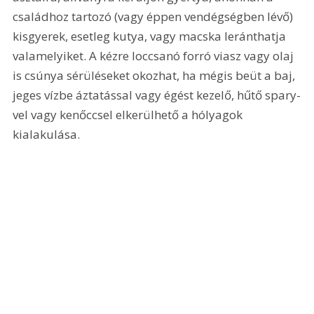
családhoz tartozó (vagy éppen vendégségben lévő) 
kisgyerek, esetleg kutya, vagy macska leránthatja 
valamelyiket. A kézre loccsanó forró viasz vagy olaj 
is csúnya sérüléseket okozhat, ha mégis beüt a baj, 
jeges vízbe áztatással vagy égést kezelő, hűtő spary-
vel vagy kenőccsel elkerülhető a hólyagok 
kialakulása. 