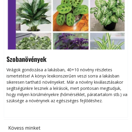
Szobanövények
Virágok gondozása a lakásban, 40+10 növény részletes
ismertetése! A könyv lexikonszerűen veszi sorra a lakásban
s
sikeresen tart­ha­tó növényeket. Már a növény kiválasztásakor
h
segítségünkre lesznek a leírások, mert pontosan megtudjuk,
k
hogy milyen körülményekre (hőmérséklet, páratartalom stb.) van
szüksége a növénynek az egészséges fejlődéshez.
t
Kövess minket