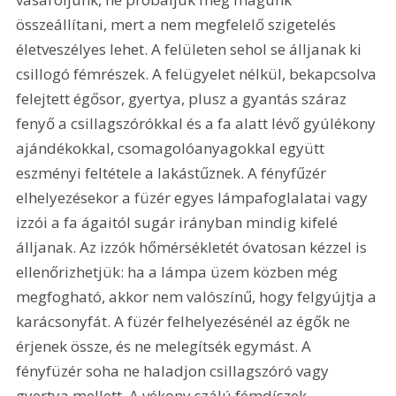
összeállítani, mert a nem megfelelő szigetelés 
életveszélyes lehet. A felületen sehol se álljanak ki 
csillogó fémrészek. A felügyelet nélkül, bekapcsolva 
felejtett égősor, gyertya, plusz a gyantás száraz 
fenyő a csillagszórókkal és a fa alatt lévő gyúlékony 
ajándékokkal, csomagolóanyagokkal együtt 
eszményi feltétele a lakástűznek. A fényfűzér 
elhelyezésekor a füzér egyes lámpafoglalatai vagy 
izzói a fa ágaitól sugár irányban mindig kifelé 
álljanak. Az izzók hőmérsékletét óvatosan kézzel is 
ellenőrizhetjük: ha a lámpa üzem közben még 
megfogható, akkor nem valószínű, hogy felgyújtja a 
karácsonyfát. A füzér felhelyezésénél az égők ne 
érjenek össze, és ne melegítsék egymást. A 
fényfüzér soha ne haladjon csillagszóró vagy 
gyertya mellett. A vékony szálú fémdíszek 