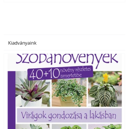
megoldás, mert: – t
Kiadványaink