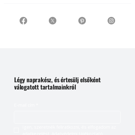
Légy naprakész, és értesülj elsőként
válogatott tartalmainkról
E-mail cím
*
Igen, szeretnék feliratkozni, és elfogadom az 
adatkezelést. 
Adatvédelmi tájékoztató