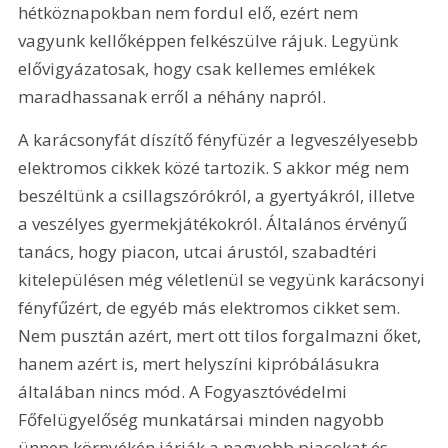
hétköznapokban nem fordul elő, ezért nem 
vagyunk kellőképpen felkészülve rájuk. Legyünk 
elővigyázatosak, hogy csak kellemes emlékek 
maradhassanak erről a néhány napról.
A karácsonyfát díszítő fényfüzér a legveszélyesebb 
elektromos cikkek közé tartozik. S akkor még nem 
beszéltünk a csillagszórókról, a gyertyákról, illetve 
a veszélyes gyermekjátékokról. Általános érvényű 
tanács, hogy piacon, utcai árustól, szabadtéri 
kitelepülésen még véletlenül se vegyünk karácsonyi 
fényfűzért, de egyéb más elektromos cikket sem. 
Nem pusztán azért, mert ott tilos forgalmazni őket, 
hanem azért is, mert helyszíni kipróbálásukra 
általában nincs mód. A Fogyasztóvédelmi 
Főfelügyelőség munkatársai minden nagyobb 
ünnep környékén járják a nagyobb piacokat és 