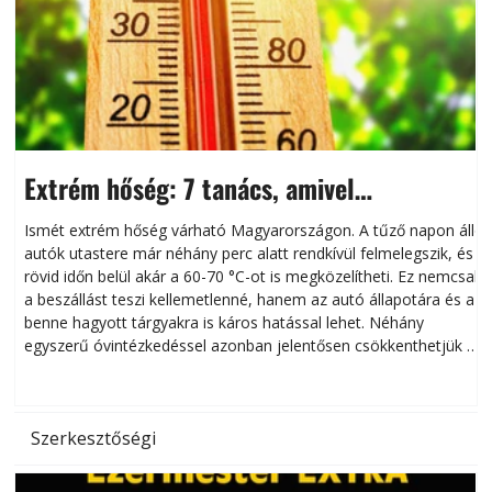
Extrém hőség: 7 tanács, amivel
megóvhatjuk autónkat a nyári károktól
Ismét extrém hőség várható Magyarországon. A tűző napon álló
autók utastere már néhány perc alatt rendkívül felmelegszik, és
rövid időn belül akár a 60-70 °C-ot is megközelítheti. Ez nemcsak
n
a beszállást teszi kellemetlenné, hanem az autó állapotára és a
benne hagyott tárgyakra is káros hatással lehet. Néhány
egyszerű óvintézkedéssel azonban jelentősen csökkenthetjük a
hőség káros hatásait.
l
Szerkesztőségi