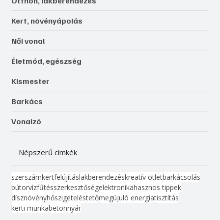
Otthon, lakberendezés
Kert, növényápolás
Női vonal
Életmód, egészség
Kismester
Barkács
Vonalzó
Népszerű címkék
szerszám
kert
felújítás
lakberendezés
kreatív ötlet
barkácsolás
bútor
víz
fűtés
szerkesztőség
elektronika
hasznos tippek
dísznövény
hőszigetelés
tető
megújuló energia
tisztítás
kerti munka
beton
nyár