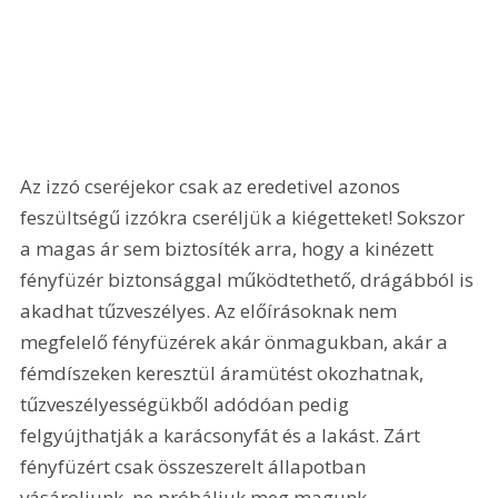
Az izzó cseréjekor csak az eredetivel azonos 
feszültségű izzókra cseréljük a kiégetteket! Sokszor 
a magas ár sem biztosíték arra, hogy a kinézett 
fényfüzér biztonsággal működtethető, drágábból is 
akadhat tűzveszélyes. Az előírásoknak nem 
megfelelő fényfüzérek akár önmagukban, akár a 
fémdíszeken keresztül áramütést okozhatnak, 
tűzveszélyességükből adódóan pedig 
felgyújthatják a karácsonyfát és a lakást. Zárt 
fényfüzért csak összeszerelt állapotban 
vásároljunk, ne próbáljuk meg magunk 