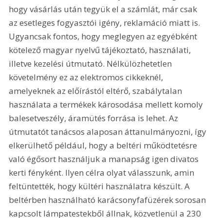
hogy vásárlás után tegyük el a számlát, már csak 
az esetleges fogyasztói igény, reklamáció miatt is. 
Ugyancsak fontos, hogy meglegyen az egyébként 
kötelező magyar nyelvű tájékoztató, használati, 
illetve kezelési útmutató. Nélkülözhetetlen 
követelmény ez az elektromos cikkeknél, 
amelyeknek az előírástól eltérő, szabálytalan 
használata a termékek károsodása mellett komoly 
balesetveszély, áramütés forrása is lehet. Az 
útmutatót tanácsos alaposan áttanulmányozni, így 
elkerülhető például, hogy a beltéri működtetésre 
való égősort használjuk a manapság igen divatos 
kerti fényként. Ilyen célra olyat válasszunk, amin 
feltüntették, hogy kültéri használatra készült. A 
beltérben használható karácsonyfafüzérek sorosan 
kapcsolt lámpatestekből állnak, közvetlenül a 230 