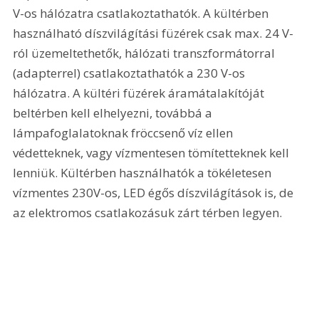
V-os hálózatra csatlakoztathatók. A kültérben 
használható díszvilágítási füzérek csak max. 24 V-
ról üzemeltethetők, hálózati transzformátorral 
(adapterrel) csatlakoztathatók a 230 V-os 
hálózatra. A kültéri füzérek áramátalakítóját 
beltérben kell elhelyezni, továbbá a 
lámpafoglalatoknak fröccsenő víz ellen 
védetteknek, vagy vízmentesen tömítetteknek kell 
lenniük. Kültérben használhatók a tökéletesen 
vízmentes 230V-os, LED égős díszvilágítások is, de 
az elektromos csatlakozásuk zárt térben legyen. 