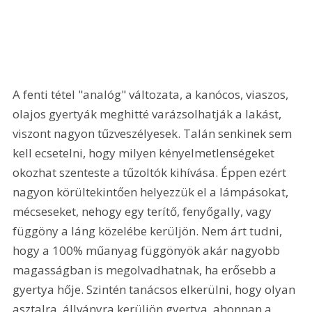
A fenti tétel "analóg" változata, a kanócos, viaszos, 
olajos gyertyák meghitté varázsolhatják a lakást, 
viszont nagyon tűzveszélyesek. Talán senkinek sem 
kell ecsetelni, hogy milyen kényelmetlenségeket 
okozhat szenteste a tűzoltók kihívása. Éppen ezért 
nagyon körültekintően helyezzük el a lámpásokat, 
mécseseket, nehogy egy terítő, fenyőgally, vagy 
függöny a láng közelébe kerüljön. Nem árt tudni, 
hogy a 100% műanyag függönyök akár nagyobb 
magasságban is megolvadhatnak, ha erősebb a 
gyertya hője. Szintén tanácsos elkerülni, hogy olyan 
asztalra, állványra kerüljön gyertya, ahonnan a 