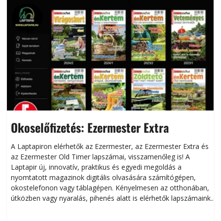
Okoselőfizetés: Ezermester Extra
A Laptapiron elérhetők az Ezermester, az Ezermester Extra és
az Ezermester Old Timer lapszámai, visszamenőleg is! A
Laptapir új, innovatív, praktikus és egyedi megoldás a
L
nyomtatott magazinok digitális olvasására számítógépen,
okostelefonon vagy táblagépen. Kényelmesen az otthonában,
útközben vagy nyaralás, pihenés alatt is elérhetők lapszámaink.
ú
Bárhol, bármikor, akár külföldön élve vagy dolgozva is
B
olvashatók az Ezermester lapszámai. A Laptapir kényelmes