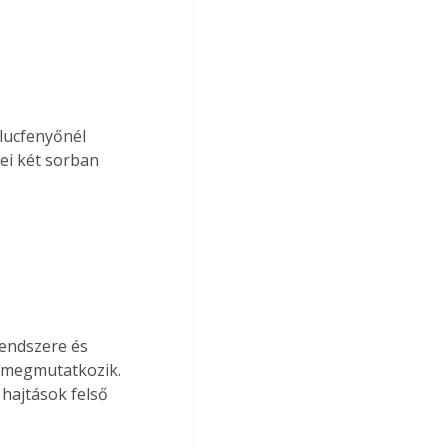
lucfenyőnél 
lei két sorban 
 megmutatkozik. 
 hajtások felső 