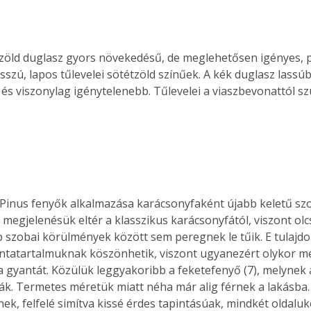
sszú, lapos tűlevelei sötétzöld színűek. A kék duglasz lass
és viszonylag igénytelenebb. Tűlevelei a viaszbevonattól s
Pinus fenyők alkalmazása karácsonyfaként újabb keletű szo
 megjelenésük eltér a klasszikus karácsonyfától, viszont olcs
 szobai körülmények között sem peregnek le tűik. E tulajd
tatartalmuknak köszönhetik, viszont ugyanezért olykor mé
a gyantát. Közülük leggyakoribb a feketefenyő (7), melynek á
ertben,
Gyógyító növények: a
k. Termetes méretük miatt néha már alig férnek a lakásba.
sban
természet kincsei az
nek, felfelé simítva kissé érdes tapintásúak, mindkét oldalu