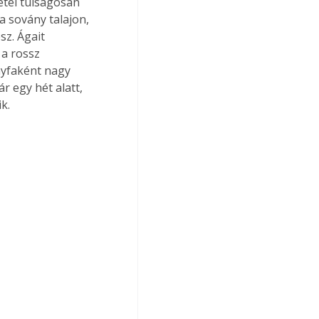
tei túlságosan 
 sovány talajon, 
sz. Ágait 
a rossz 
yfaként nagy 
r egy hét alatt, 
k.