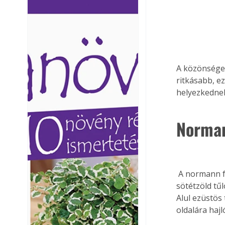
Ezermester lapszámai. A
Ezermester lapszámai
Laptapir kényelmes megoldás,
Laptapir kényelmes 
mert: – t
mert: – t
A közönséges
ritkásabb, ez
helyezkednek
Norman
 A normann fenyőként is emlegetett kaukázusi jegenyefenyő tömött ágrendszere és 
sötétzöld tű
Alul ezüstös 
oldalára haj