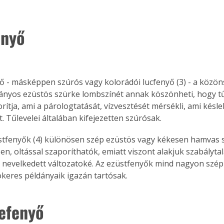
enyő
ő - másképpen szúrós vagy kolorádói lucfenyő (3) - a közöns
ányos ezüstös szürke lombszínét annak köszönheti, hogy tűl
rítja, ami a párologtatását, vízvesztését mérsékli, ami késlel
. Tűlevelei általában kifejezetten szúrósak.
n, oltással szaporíthatók, emiatt viszont alakjuk szabályta
nevelkedett változatoké. Az ezüstfenyők mind nagyon szép
ökeres példányaik igazán tartósak.
efenyő