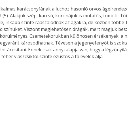
lkalmas karácsonyfának a luchoz hasonló örvös ágelrendez
 (5). Alakjuk szép, karcsú, koronájuk is mutatós, tömött. T
le, inkább szinte ráaszalódnak az ágakra, de közben többé
Együtt jobban megéri!
d színüket. Viszont meglehetősen drágák, mert magjuk bes
Bővebb információ itt!
 körülményes. Csemetekorukban különösen érzékenyek, a ny
k az
Együtt jobban megéri! A
ól egyaránt károsodhatnak. Tévesen a jegenyefenyőt is szokt
mester
könyvek tetszőleges
nt árusítani. Ennek csak annyi alapja van, hogy a légzőnyíl
er Old
párosítással kedvezményes
ehér viaszcsíktól szinte ezüstös a tűlevelek alja.
áron, 0 Ft postaköltséggel
ptapir új,
megrendelhetők!
és egyedi
tt
lvasására
elefonon
nyelmesen
ben vagy
t is
. Bárhol,
ön élve
ashatók az