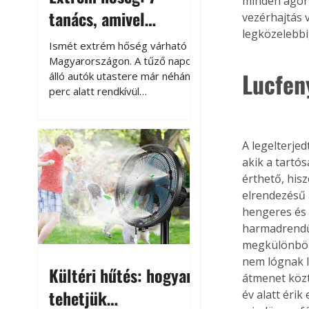
minden ágörv
tanács, amivel
vezérhajtás 
legközelebbi
megóvhatjuk
Ismét extrém hőség várható
autónkat a nyári
Magyarországon. A tűző napon
Lucfen
álló autók utastere már néhány
károktól
perc alatt rendkívül
felmelegszik, és rövid időn belül
akár a 60-70 °C-ot is
megközelítheti. Ez nemcsak a
A legelterje
beszállást teszi kellemetlenné,
akik a tartó
hanem az autó állapotára és a
érthető, his
benne hagyott tárgyakra is
elrendezésű 
káros hatással lehet. Néhány
hengeres és 
egyszerű óvintézkedéssel
azonban jelentősen
harmadrendű 
csökkenthetjük a hőség káros
megkülönbözt
hatásait.
nem lógnak l
Kültéri hűtés: hogyan
átmenet közt
tehetjük
év alatt éri