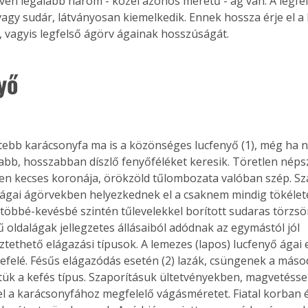
én legalább három - közel azonos méretű - ág van. A legfels
vagy sudár, látványosan kiemelkedik. Ennek hossza érje el a h
, vagyis legfelső ágörv ágainak hosszúságát.
yő
dtebb karácsonyfa ma is a közönséges lucfenyő (1), még ha n
sabb, hosszabban díszlő fenyőféléket keresik. Töretlen nép
zen kecses koronája, örökzöld tűlombozata valóban szép. Sz
ágai ágörvekben helyezkednek el a csaknem mindig tökélet
többé-kevésbé szintén tűlevelekkel borított sudaras törzsö
oldalágak jellegzetes állásaiból adódnak az egymástól jól 
ethető elágazási típusok. A lemezes (lapos) lucfenyő ágai e
efelé. Fésűs elágazódás esetén (2) lazák, csüngenek a máso
ük a kefés típus. Szaporításuk ültetvényekben, magvetésse
k el a karácsonyfához megfelelő vágásméretet. Fiatal korban