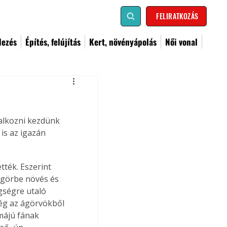
FELIRATKOZÁS
dezés
Építés, felújítás
Kert, növényápolás
Női vonal
is az igazán 
ték. Eszerint 
 görbe növés és 
gségre utaló 
ség az ágörvökből 
rmájú fának 