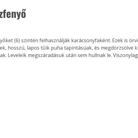
zfenyő
yőket (6) szintén felhasználják karácsonyfaként. Ezek is örv
k, hosszú, lapos tűik puha tapintásúak, és megdörzsölve ki
úak. Leveleik megszáradásuk után sem hullnak le. Viszonylag