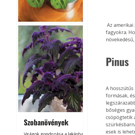
 Az amerikai zöld duglasz gyors növekedésű, de meglehetősen igényes, pl. a későtavaszi 
fagyokra. Ho
növekedésű, 
Pinus
A hosszútűs 
formásak, és
legszárazabb
bőséges gyan
csöpögtetik 
Szobanövények
Virágoskert: k
szürkésbarná
teraszon, laká
esek is lehet
Virágok gondozása a lakásban,