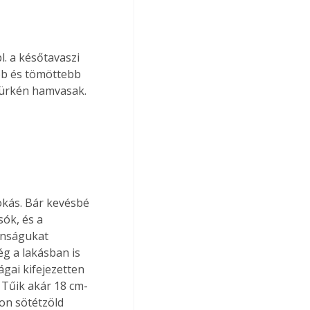
úbb és tömöttebb 
zürkén hamvasak. 
kás. Bár kevésbé 
ók, és a 
onságukat 
g a lakásban is 
gai kifejezetten 
 Tűik akár 18 cm-
kon sötétzöld 