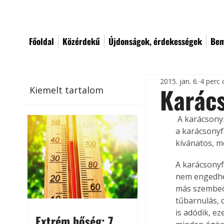
Főoldal
Közérdekű
Újdonságok, érdekességek
Bem
2015. jan. 6.
4 perc 
Karács
Kiemelt tartalom
 A karácsonyi ünnepek közeledtével megjelennek a fenyőárusok, és foglalkozni kezdünk 
a karácsonyfa
kívánatos, m
A karácsonyf
nem engedhet
más szembeöt
tűbarnulás, 
is adódik, ez
Extrém hőség: 7