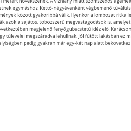
l métert növekszenek. A vízhiány miatt szomszédos ágemele
etnek egymáshoz. Kettő-négyévenként végbemenő tűváltása
mények között gyakoribbá válik. Ilyenkor a lombozat ritka le
ják azok a sajátos, tobozszerű megvastagodások is, amelyet 
vetkeztében megjelenő fenyőgubacstetű idéz elő. Karácson
y tűlevelei megszáradva lehullnak. Jól fűtött lakásban ez má
elyiségben pedig gyakran már egy-két nap alatt bekövetkezi