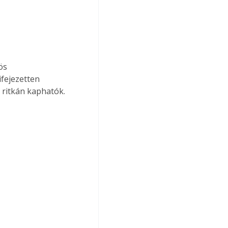
ös 
fejezetten 
 ritkán kaphatók.