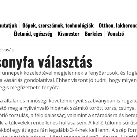
utatjuk
Gépek, szerszámok, technológiák
Otthon, lakberen
Életmód, egészség
Kismester
Barkács
Vonalzó
olvasás
onyfa választás
 vásárlás gondolatával. Ehhez viszont jó tudni, hogy milyen 
égis megfizethető fenyőfa.
a általános minőségi követelményeit szabványban is rögzítet
ő meg a nyilvánvaló hibának számító törött törzs, csúnya,
lő torzulás, a féloldalasság, valamint a száradásra és bete
de a tűlevelek rendellenes hullása sem. A kellő tűlomb sűrű
ekből egy átlagos fán legalább 3-4-nek kell lenni. A szép fo