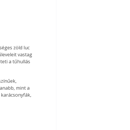
éges zöld luc 
eveleit vastag 
teti a tűhullás 
lanabb, mint a 
 karácsonyfák, 