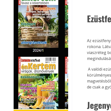
Ezüstf
Az ezüstfeny
rokona. Látv
viaszréteg bo
megindulását
 A valódi ezüstfenyők (4) különösen szép ezüstös vagy kékesen hamvas színűek, 
körülményese
magvetésből 
de csak a gy
Jegeny