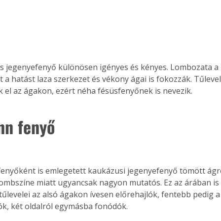
. A
megoldás,
 jegenyefenyő különösen igényes és kényes. Lombozata a 
t a hatást laza szerkezet és vékony ágai is fokozzák. Tűleve
 el az ágakon, ezért néha fésüsfenyőnek is nevezik.
n fenyő
lombszíne miatt ugyancsak nagyon mutatós. Ez az árában is
tűlevelei az alsó ágakon ívesen előrehajlók, fentebb pedig a
lók, két oldalról egymásba fonódók. 