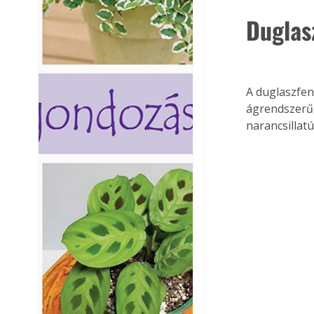
Duglas
A duglaszfen
ágrendszerűe
narancsillat