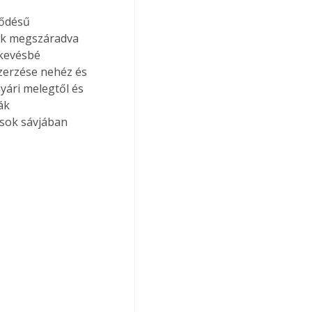
ődésű 
űik megszáradva 
-kevésbé 
zerzése nehéz és 
ári melegtől és 
ák 
ások sávjában 