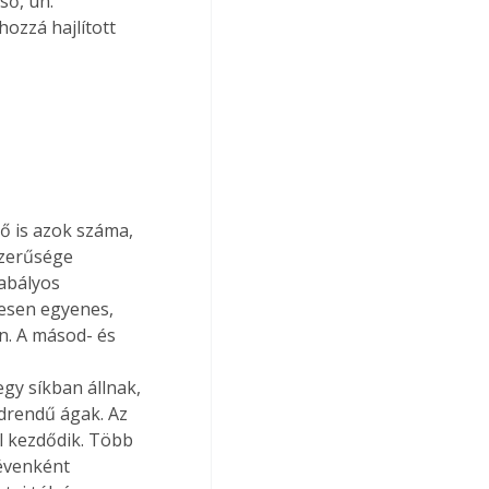
ő, ún. 
ozzá hajlított 
ő is azok száma, 
szerűsége 
abályos 
esen egyenes, 
n. A másod- és 
gy síkban állnak, 
drendű ágak. Az 
l kezdődik. Több 
 évenként 