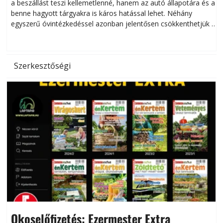
a beszállást teszi kellemetlenné, hanem az autó állapotára és a
benne hagyott tárgyakra is káros hatással lehet. Néhány
egyszerű óvintézkedéssel azonban jelentősen csökkenthetjük a
hőség káros hatásait.
l
Szerkesztőségi
Okoselőfizetés: Ezermester Extra