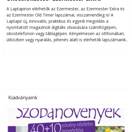
A Laptapiron elérhetők az Ezermester, az Ezermester Extra és
az Ezermester Old Timer lapszámai, visszamenőleg is! A
Laptapir új, innovatív, praktikus és egyedi megoldás a
L
nyomtatott magazinok digitális olvasására számítógépen,
okostelefonon vagy táblagépen. Kényelmesen az otthonában,
útközben vagy nyaralás, pihenés alatt is elérhetők lapszámaink.
ú
Bárhol, bármikor, akár külföldön élve vagy dolgozva is
B
olvashatók az Ezermester lapszámai. A Laptapir kényelmes
megoldás, mert: – t
Kiadványaink