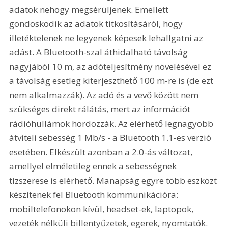
adatok nehogy megsérüljenek. Emellett 
gondoskodik az adatok titkosításáról, hogy 
illetéktelenek ne legyenek képesek lehallgatni az 
adást. A Bluetooth-szal áthidalható távolság 
nagyjából 10 m, az adóteljesítmény növelésével ez 
a távolság esetleg kiterjeszthető 100 m-re is (de ezt 
nem alkalmazzák). Az adó és a vevő között nem 
szükséges direkt rálátás, mert az információt 
rádióhullámok hordozzák. Az elérhető legnagyobb 
átviteli sebesség 1 Mb/s - a Bluetooth 1.1-es verzió 
esetében. Elkészült azonban a 2.0-ás változat, 
amellyel elméletileg ennek a sebességnek 
tízszerese is elérhető. Manapság egyre több eszközt 
készítenek fel Bluetooth kommunikációra: 
mobiltelefonokon kívül, headset-ek, laptopok, 
vezeték nélküli billentyűzetek, egerek, nyomtatók. 