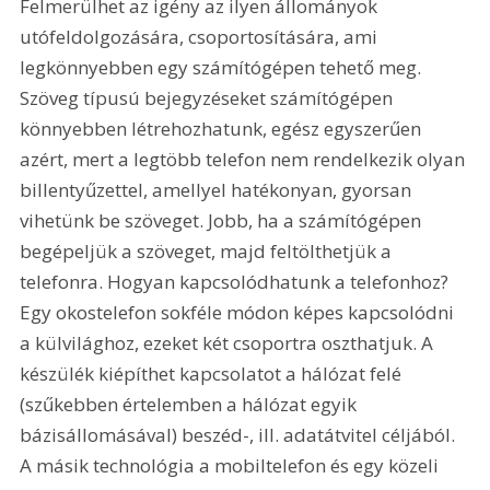
Felmerülhet az igény az ilyen állományok 
utófeldolgozására, csoportosítására, ami 
legkönnyebben egy számítógépen tehető meg. 
Szöveg típusú bejegyzéseket számítógépen 
könnyebben létrehozhatunk, egész egyszerűen 
azért, mert a legtöbb telefon nem rendelkezik olyan 
billentyűzettel, amellyel hatékonyan, gyorsan 
vihetünk be szöveget. Jobb, ha a számítógépen 
begépeljük a szöveget, majd feltölthetjük a 
telefonra. Hogyan kapcsolódhatunk a telefonhoz? 
Egy okostelefon sokféle módon képes kapcsolódni 
a külvilághoz, ezeket két csoportra oszthatjuk. A 
készülék kiépíthet kapcsolatot a hálózat felé 
(szűkebben értelemben a hálózat egyik 
bázisállomásával) beszéd-, ill. adatátvitel céljából. 
A másik technológia a mobiltelefon és egy közeli 