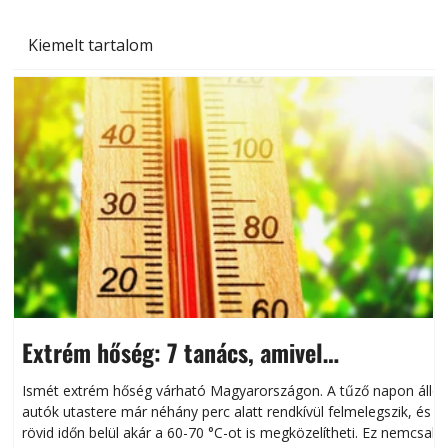
Kiemelt tartalom
Extrém hőség: 7 tanács, amivel
megóvhatjuk autónkat a nyári károktól
Ismét extrém hőség várható Magyarországon. A tűző napon álló
autók utastere már néhány perc alatt rendkívül felmelegszik, és
rövid időn belül akár a 60-70 °C-ot is megközelítheti. Ez nemcsak
n