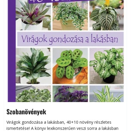
Szobanövények
Virágok gondozása a lakásban, 40+10 növény részletes
ismertetése! A könyv lexikonszerűen veszi sorra a lakásban
s