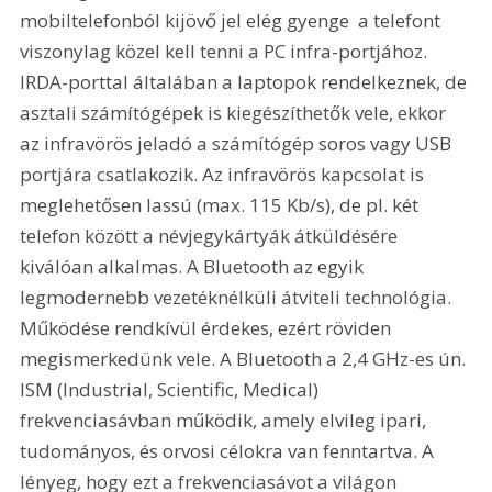
mobiltelefonból kijövő jel elég gyenge  a telefont 
viszonylag közel kell tenni a PC infra-portjához. 
IRDA-porttal általában a laptopok rendelkeznek, de 
asztali számítógépek is kiegészíthetők vele, ekkor 
az infravörös jeladó a számítógép soros vagy USB 
portjára csatlakozik. Az infravörös kapcsolat is 
meglehetősen lassú (max. 115 Kb/s), de pl. két 
telefon között a névjegykártyák átküldésére 
kiválóan alkalmas. A Bluetooth az egyik 
legmodernebb vezetéknélküli átviteli technológia. 
Működése rendkívül érdekes, ezért röviden 
megismerkedünk vele. A Bluetooth a 2,4 GHz-es ún. 
ISM (Industrial, Scientific, Medical) 
frekvenciasávban működik, amely elvileg ipari, 
tudományos, és orvosi célokra van fenntartva. A 
lényeg, hogy ezt a frekvenciasávot a világon 