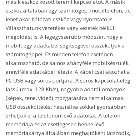
másik eszköz között teremt kapcsolatot. A másik 
eszköz általában egy számítógép, mobiltelefon, de 
lehet akár hálózati eszköz vagy nyomtató is. 
Választhatunk vezetékes vagy vezeték nélküli 
megoldást is. A legegyszerűbb módszer, hogy a 
mobilt egy adatkábel segítségével összekötjük a 
számítógéppel. Ez minden telefon esetében 
alkalmazható, de sajnos ahányféle mobilkészülék, 
annyiféle adatkábel létezik. A kábel csatlakozhat a 
PC USB vagy soros portjára. A soros kapcsolat elég 
lassú (max. 128 Kb/s), nagyobb adatállományok 
(képek, zene, videó) mozgatására nem alkalmas. 
USB összeköttetést használva sokkal gyorsabban 
érhetjük el a telefonon lévő adatokat. A telefon 
memóriája és az esetlegesen benne lévő 
memóriakártya általában meghajtóként látszódik, 