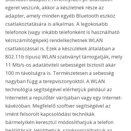
egeret veszünk, akkor a készletnek része az 
adapter, amely minden egyéb Bluetooth eszköz 
csatlakoztatására is alkalmas. A legokosabb 
telefonok (vagy inkább telefonként is használható 
kéziszámítógépek) rendelkezhetnek WLAN 
csatlakozással is. Ezek a készülékek általában a 
802.11b típusú WLAN szabványt támogatják, mely 
11 Mb/s-os adatátviteli sebességet biztosít akár 
100 m távolságra is. Természetesen a sebesség 
nagyban függ a terepviszonyoktól. A WLAN 
technológia segítségével elérhetjük például az 
Internetet a repülőtér várójában vagy egy Internet-
kávézóban. Megfelelő szoftver segítségével az 
imént felsorolt kapcsolódási technikák 
bármelyikén keresztül módosíthatjuk a telefon 
beállításait, letölthetjük, szinkronizálhatjuk az 