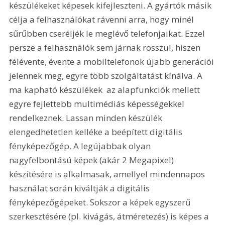
készülékeket képesek kifejleszteni. A gyártók másik 
célja a felhasználókat rávenni arra, hogy minél 
sűrűbben cseréljék le meglévő telefonjaikat. Ezzel 
persze a felhasználók sem járnak rosszul, hiszen 
félévente, évente a mobiltelefonok újabb generációi 
jelennek meg, egyre több szolgáltatást kínálva. A 
ma kapható készülékek  az alapfunkciók mellett  
egyre fejlettebb multimédiás képességekkel 
rendelkeznek. Lassan minden készülék 
elengedhetetlen kelléke a beépített digitális 
fényképezőgép. A legújabbak olyan 
nagyfelbontású képek (akár 2 Megapixel) 
készítésére is alkalmasak, amellyel mindennapos 
használat során kiváltják a digitális 
fényképezőgépeket. Sokszor a képek egyszerű 
szerkesztésére (pl. kivágás, átméretezés) is képes a 