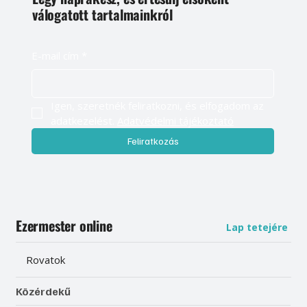
válogatott tartalmainkról
E-mail cím
*
Igen, szeretnék feliratkozni, és elfogadom az 
adatkezelést. 
Adatvédelmi tájékoztató
Feliratkozás
Ezermester online
Lap tetejére
Rovatok
Közérdekű