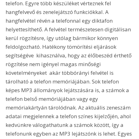
telefon. Egyre több készüléket vérteznek fel 
hangfelvevő és zenelejátszó funkciókkal. A 
hangfelvétel révén a telefonnal egy diktafon 
helyettesíthető. A felvétel természetesen digitálisan 
kerül rögzítésre, így utólag bármikor könnyen 
feldolgozható. Hatékony tömörítési eljárások 
segítségéve  kihasználva, hogy az élőbeszéd érthető 
rögzítése nem igényel magas minőségi 
követelményeket  akár többórányi felvétel is 
tárolható a telefon memóriájában. Sok telefon 
képes MP3 állományok lejátszására is, a számok a 
telefon belső memóriájában vagy egy 
memóriakártyán tárolódnak. Az aktuális zeneszám 
adatai megjelennek a telefon színes kijelzőjén, ahol 
kedvünkre válogathatunk a számok között, így a 
telefonunk egyben az MP3 lejátszónk is lehet. Egyes 