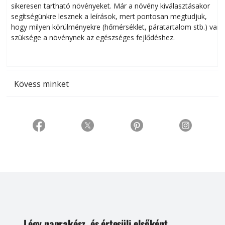
sikeresen tart­ha­tó növényeket. Már a növény kiválasztásakor
h
segítségünkre lesznek a leírások, mert pontosan megtudjuk,
k
hogy milyen körülményekre (hőmérséklet, páratartalom stb.) van
szüksége a növénynek az egészséges fejlődéshez.
t
Kövess minket
Légy naprakész, és értesülj elsőként