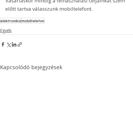
Vásárláskor mindig a felhasználási céljainkat szem 
előtt tartva válasszunk mobiltelefont.
elektronika
mobiltelefon
Egyéb
Kapcsolódó bejegyzések