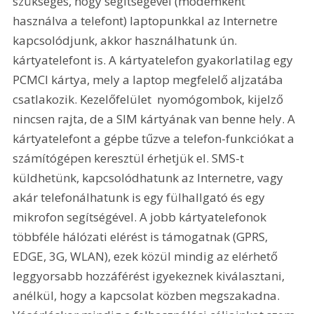
szükséges, hogy segítségével (modemként 
használva a telefont) laptopunkkal az Internetre 
kapcsolódjunk, akkor használhatunk ún. 
kártyatelefont is. A kártyatelefon gyakorlatilag egy 
PCMCI kártya, mely a laptop megfelelő aljzatába 
csatlakozik. Kezelőfelület  nyomógombok, kijelző  
nincsen rajta, de a SIM kártyának van benne hely. A 
kártyatelefont a gépbe tűzve a telefon-funkciókat a 
számítógépen keresztül érhetjük el. SMS-t 
küldhetünk, kapcsolódhatunk az Internetre, vagy 
akár telefonálhatunk is egy fülhallgató és egy 
mikrofon segítségével. A jobb kártyatelefonok 
többféle hálózati elérést is támogatnak (GPRS, 
EDGE, 3G, WLAN), ezek közül mindig az elérhető 
leggyorsabb hozzáférést igyekeznek kiválasztani, 
anélkül, hogy a kapcsolat közben megszakadna. 