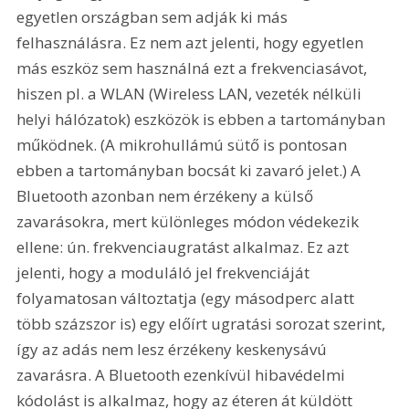
egyetlen országban sem adják ki más 
felhasználásra. Ez nem azt jelenti, hogy egyetlen 
más eszköz sem használná ezt a frekvenciasávot, 
hiszen pl. a WLAN (Wireless LAN, vezeték nélküli 
helyi hálózatok) eszközök is ebben a tartományban 
működnek. (A mikrohullámú sütő is pontosan 
ebben a tartományban bocsát ki zavaró jelet.) A 
Bluetooth azonban nem érzékeny a külső 
zavarásokra, mert különleges módon védekezik 
ellene: ún. frekvenciaugratást alkalmaz. Ez azt 
jelenti, hogy a moduláló jel frekvenciáját 
folyamatosan változtatja (egy másodperc alatt 
több százszor is) egy előírt ugratási sorozat szerint, 
így az adás nem lesz érzékeny keskenysávú 
zavarásra. A Bluetooth ezenkívül hibavédelmi 
kódolást is alkalmaz, hogy az éteren át küldött 