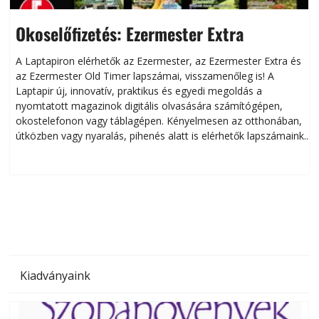
Okoselőfizetés: Ezermester Extra
A Laptapiron elérhetők az Ezermester, az Ezermester Extra és
az Ezermester Old Timer lapszámai, visszamenőleg is! A
Laptapir új, innovatív, praktikus és egyedi megoldás a
L
nyomtatott magazinok digitális olvasására számítógépen,
okostelefonon vagy táblagépen. Kényelmesen az otthonában,
útközben vagy nyaralás, pihenés alatt is elérhetők lapszámaink.
ú
Bárhol, bármikor, akár külföldön élve vagy dolgozva is
B
olvashatók az Ezermester lapszámai. A Laptapir kényelmes
megoldás, mert: – t
Kiadványaink