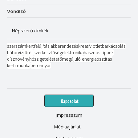
Vonalzó
Népszerű címkék
szerszám
kert
felújítás
lakberendezés
kreatív ötlet
barkácsolás
bútor
víz
fűtés
szerkesztőség
elektronika
hasznos tippek
dísznövény
hőszigetelés
tető
megújuló energia
tisztítás
kerti munka
beton
nyár
Kapcsolat
Impresszum
Médiaajánlat