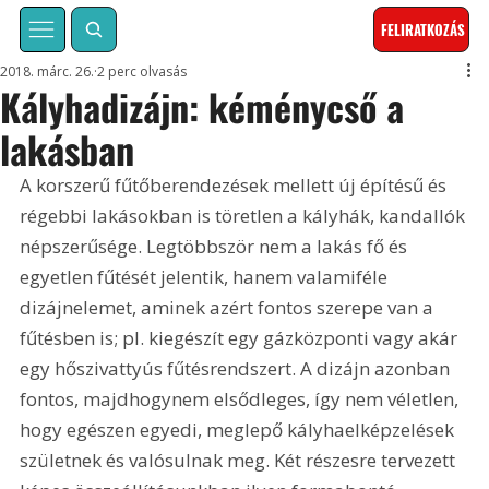
FELIRATKOZÁS
2018. márc. 26.
2 perc olvasás
Kályhadizájn: kéménycső a
lakásban
A korszerű fűtőberendezések mellett új építésű és 
régebbi lakásokban is töretlen a kályhák, kandallók 
népszerűsége. Legtöbbször nem a lakás fő és 
egyetlen fűtését jelentik, hanem valamiféle 
dizájnelemet, aminek azért fontos szerepe van a 
fűtésben is; pl. kiegészít egy gázközponti vagy akár 
egy hőszivattyús fűtésrendszert. A dizájn azonban 
fontos, majdhogynem elsődleges, így nem véletlen, 
hogy egészen egyedi, meglepő kályhaelképzelések 
születnek és valósulnak meg. Két részesre tervezett 