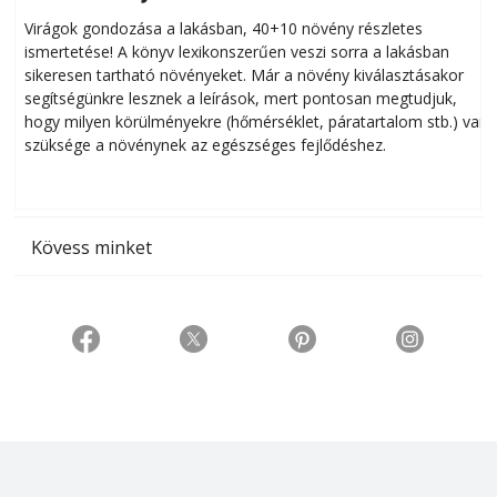
Virágok gondozása a lakásban, 40+10 növény részletes
ismertetése! A könyv lexikonszerűen veszi sorra a lakásban
s
sikeresen tart­ha­tó növényeket. Már a növény kiválasztásakor
h
segítségünkre lesznek a leírások, mert pontosan megtudjuk,
k
hogy milyen körülményekre (hőmérséklet, páratartalom stb.) van
szüksége a növénynek az egészséges fejlődéshez.
t
Kövess minket