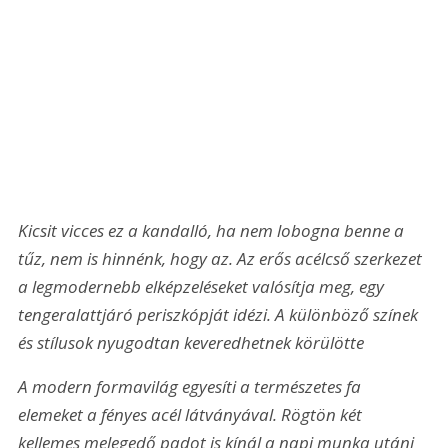
Kicsit vicces ez a kandalló, ha nem lobogna benne a 
tűz, nem is hinnénk, hogy az. Az erős acélcső szerkezet 
a legmodernebb elképzeléseket valósítja meg, egy 
tengeralattjáró periszkópját idézi. A különböző színek 
és stílusok nyugodtan keveredhetnek körülötte
A modern formavilág egyesíti a természetes fa 
elemeket a fényes acél látványával. Rögtön két 
kellemes melegedő padot is kínál a napi munka utáni 