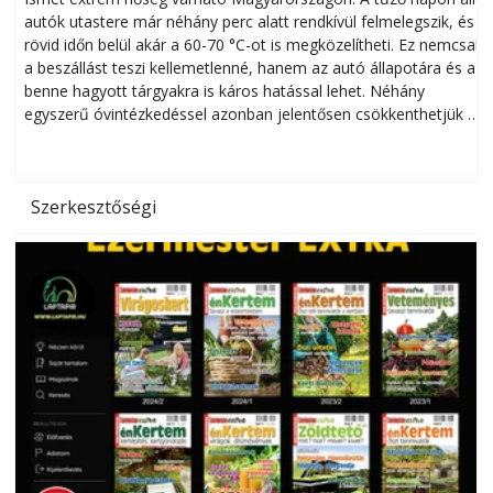
autók utastere már néhány perc alatt rendkívül felmelegszik, és
rövid időn belül akár a 60-70 °C-ot is megközelítheti. Ez nemcsak
n
a beszállást teszi kellemetlenné, hanem az autó állapotára és a
benne hagyott tárgyakra is káros hatással lehet. Néhány
egyszerű óvintézkedéssel azonban jelentősen csökkenthetjük a
hőség káros hatásait.
l
Szerkesztőségi