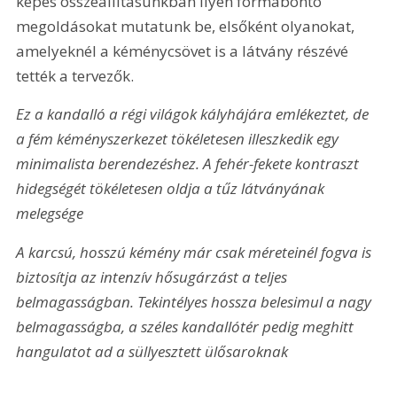
képes összeállításunkban ilyen formabontó 
megoldásokat mutatunk be, elsőként olyanokat, 
amelyeknél a kéménycsövet is a látvány részévé 
tették a tervezők.
Ez a kandalló a régi világok kályhájára emlékeztet, de 
a fém kéményszerkezet tökéletesen illeszkedik egy 
minimalista berendezéshez. A fehér-fekete kontraszt 
hidegségét tökéletesen oldja a tűz látványának 
melegsége
A karcsú, hosszú kémény már csak méreteinél fogva is 
biztosítja az intenzív hősugárzást a teljes 
belmagasságban. Tekintélyes hossza belesimul a nagy 
belmagasságba, a széles kandallótér pedig meghitt 
hangulatot ad a süllyesztett ülősaroknak