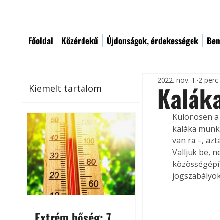
Főoldal
Közérdekű
Újdonságok, érdekességek
Bem
2022. nov. 1.
2 perc
Kalák
Kiemelt tartalom
Különösen a 
kaláka munká
van rá –, az
Valljuk be, 
közösségépít
jogszabályok
Extrém hőség: 7