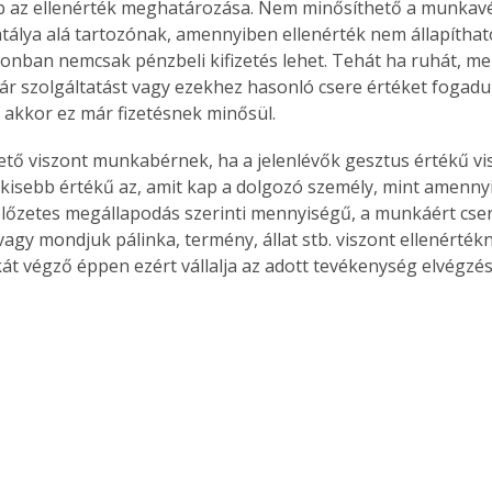
b az ellenérték meghatározása. Nem minősíthető a munkavé
álya alá tartozónak, amennyiben ellenérték nem állapíthat
zonban nemcsak pénzbeli kifizetés lehet. Tehát ha ruhát, mele
ár szolgáltatást vagy ezekhez hasonló csere értéket fogadun
akkor ez már fizetésnek minősül.
tő viszont munkabérnek, ha a jelenlévők gesztus értékű vi
 kisebb értékű az, amit kap a dolgozó személy, mint amennyi
lőzetes megállapodás szerinti mennyiségű, a munkáért cser
vagy mondjuk pálinka, termény, állat stb. viszont ellenérték
át végző éppen ezért vállalja az adott tevékenység elvégzés