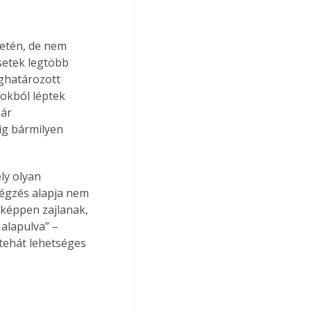
setén, de nem 
setek legtöbb 
ghatározott 
kból léptek 
ár 
ig bármilyen 
y olyan 
végzés alapja nem 
gképpen zajlanak, 
alapulva” – 
 tehát lehetséges 