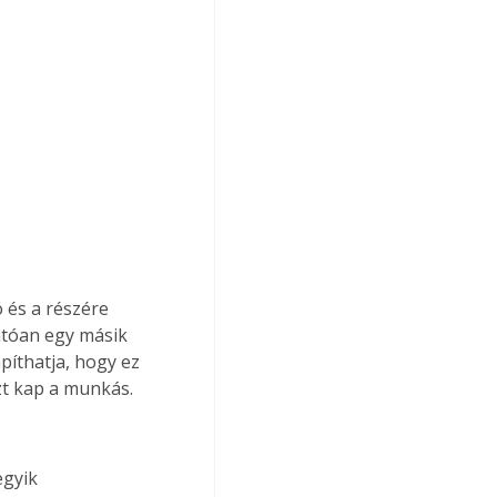
 és a részére 
atóan egy másik 
íthatja, hogy ez 
t kap a munkás.
egyik 