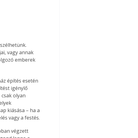
szélhetünk. 
ai, vagy annak 
dolgozó emberek 
ház építés esetén 
tést igénylő 
 csak olyan 
elyek 
lap kiásása – ha a 
elés vagy a festés.
bban végzett 