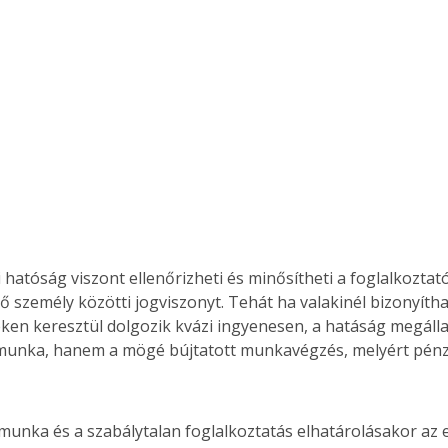
hatóság viszont ellenőrizheti és minősítheti a foglalkoztató
 személy közötti jogviszonyt. Tehát ha valakinél bizonyíth
ken keresztül dolgozik kvázi ingyenesen, a hatáság megállap
munka, hanem a mögé bújtatott munkavégzés, melyért pénz
 munka és a szabálytalan foglalkoztatás elhatárolásakor az 