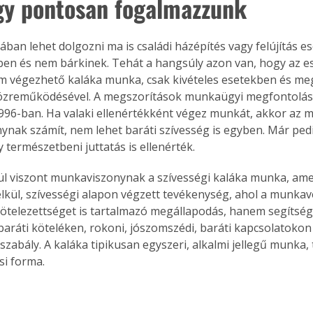
gy pontosan fogalmazzunk
ban lehet dolgozni ma is családi házépítés vagy felújítás e
en és nem bárkinek. Tehát a hangsúly azon van, hogy az e
 végezhető kaláka munka, csak kivételes esetekben és me
özreműködésével. A megszorítások munkaügyi megfontoláso
996-ban. Ha valaki ellenértékként végez munkát, akkor az m
nak számít, nem lehet baráti szívesség is egyben. Már ped
y természetbeni juttatás is ellenérték.
 viszont munkaviszonynak a szívességi kaláka munka, amel
élkül, szívességi alapon végzett tevékenység, ahol a munka
 kötelezettséget is tartalmazó megállapodás, hanem segítsé
 baráti köteléken, rokoni, jószomszédi, baráti kapcsolatokon 
szabály. A kaláka tipikusan egyszeri, alkalmi jellegű munka,
i forma.