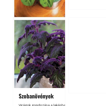
Falrepedés javítá
és mikor szükség
Szobanövények
Virágoskert: k
teraszon, laká
Virágok gondozása a lakásban,