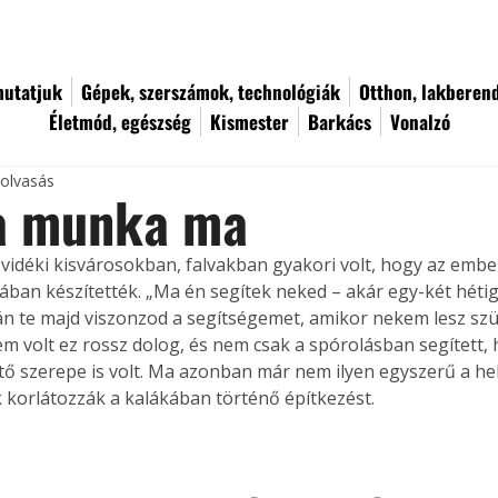
utatjuk
Gépek, szerszámok, technológiák
Otthon, lakberen
Életmód, egészség
Kismester
Barkács
Vonalzó
 olvasás
a munka ma
vidéki kisvárosokban, falvakban gyakori volt, hogy az emb
ban készítették. „Ma én segítek neked – akár egy-két héti
tán te majd viszonzod a segítségemet, amikor nekem lesz sz
nem volt ez rossz dolog, és nem csak a spórolásban segített,
ő szerepe is volt. Ma azonban már nem ilyen egyszerű a hel
 korlátozzák a kalákában történő építkezést.