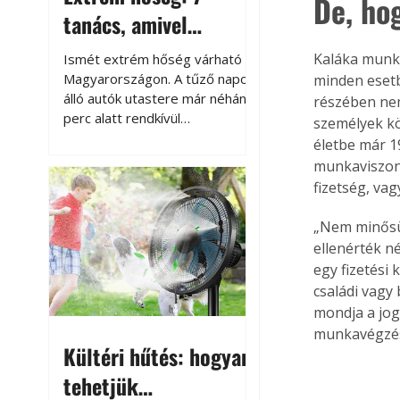
De, ho
tanács, amivel
megóvhatjuk
Kaláka munká
Ismét extrém hőség várható
autónkat a nyári
Magyarországon. A tűző napon
minden esetb
álló autók utastere már néhány
részében nem
károktól
perc alatt rendkívül
személyek k
felmelegszik, és rövid időn belül
életbe már 1
akár a 60-70 °C-ot is
munkaviszony
megközelítheti. Ez nemcsak a
fizetség, vag
beszállást teszi kellemetlenné,
hanem az autó állapotára és a
„Nem minősül
benne hagyott tárgyakra is
ellenérték n
káros hatással lehet. Néhány
egy fizetési
egyszerű óvintézkedéssel
családi vagy
azonban jelentősen
mondja a jog
csökkenthetjük a hőség káros
munkavégzés
hatásait.
Kültéri hűtés: hogyan
tehetjük