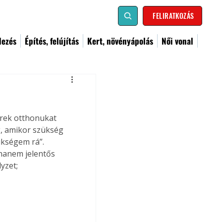
FELIRATKOZÁS
dezés
Építés, felújítás
Kert, növényápolás
Női vonal
erek otthonukat 
g, amikor szükség 
ükségem rá”. 
 hanem jelentős 
yzet; 