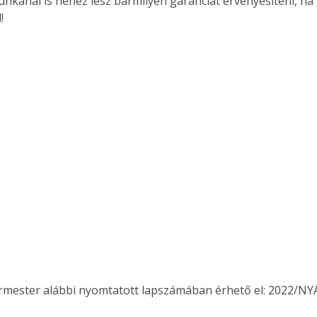
unkánál is nehéz lesz bármilyen garanciát érvényesíteni, ha
. A
!
megoldás,
ermester alábbi nyomtatott lapszámában érhető el: 2022/NY