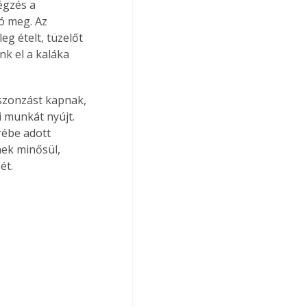
gzés a 
ó meg. Az 
g ételt, tüzelőt 
k el a kaláka 
szonzást kapnak, 
 munkát nyújt. 
ébe adott 
nek minősül, 
ét.