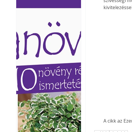
szívességi m
Ezermester lapszámai. A
Ezermester lapszámai
kivitelezéssel
Laptapir kényelmes megoldás,
Laptapir kényelmes 
mert: – t
mert: – t
A cikk az Ez