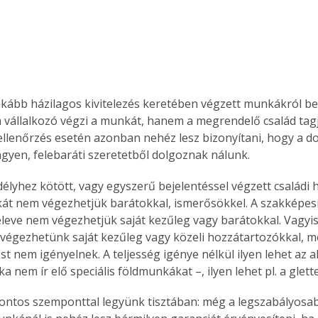
Együtt jobban megéri!
Bővebb információ itt!
k az
Együtt jobban megéri! A
ább házilagos kivitelezés keretében végzett munkákról be
mester
könyvek tetszőleges
 vállalkozó végzi a munkát, hanem a megrendelő család tagj
er Old
párosítással kedvezményes
 ellenőrzés esetén azonban nehéz lesz bizonyítani, hogy a 
áron, 0 Ft postaköltséggel
ngyen, felebaráti szeretetből dolgoznak nálunk.
ptapir új,
megrendelhetők!
és egyedi
délyhez kötött, vagy egyszerű bejelentéssel végzett családi 
tt
kát nem végezhetjük barátokkal, ismerősökkel. A szakképesí
lvasására
eleve nem végezhetjük saját kezűleg vagy barátokkal. Vagyis
elefonon
végezhetünk saját kezűleg vagy közeli hozzátartozókkal, m
nyelmesen
t nem igényelnek. A teljesség igénye nélkül ilyen lehet az a
ben vagy
a nem ír elő speciális földmunkákat –, ilyen lehet pl. a glett
t is
. Bárhol,
ontos szemponttal legyünk tisztában: még a legszabályosa
ön élve
ashatók az