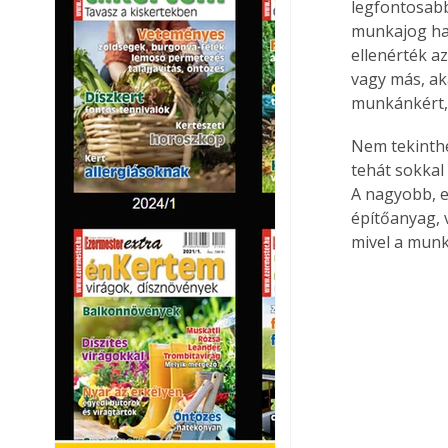
legfontosab
munkajog hat
ellenérték a
vagy más, ak
munkánkért, 
Nem tekinthe
tehát sokkal
A nagyobb, e
építőanyag, 
mivel a munk