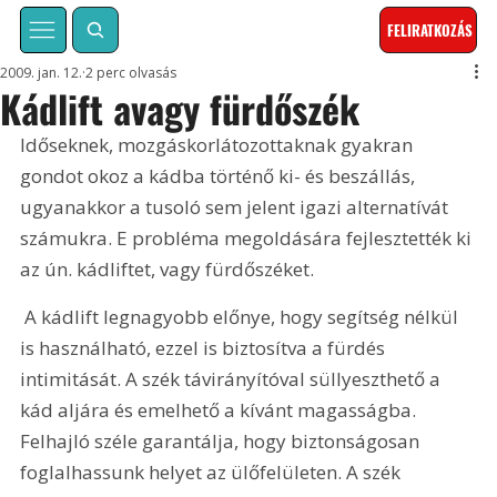
FELIRATKOZÁS
2009. jan. 12.
2 perc olvasás
Kádlift avagy fürdőszék
Időseknek, mozgáskorlátozottaknak gyakran 
gondot okoz a kádba történő ki- és beszállás, 
ugyanakkor a tusoló sem jelent igazi alternatívát 
számukra. E probléma megoldására fejlesztették ki 
az ún. kádliftet, vagy fürdőszéket. 
 A kádlift legnagyobb előnye, hogy segítség nélkül 
is használható, ezzel is biztosítva a fürdés 
intimitását. A szék távirányítóval süllyeszthető a 
kád aljára és emelhető a kívánt magasságba. 
Felhajló széle garantálja, hogy biztonságosan 
foglalhassunk helyet az ülőfelületen. A szék 