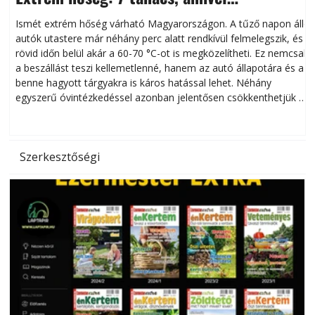
megóvhatjuk autónkat a nyári károktól
Ismét extrém hőség várható Magyarországon. A tűző napon álló
autók utastere már néhány perc alatt rendkívül felmelegszik, és
rövid időn belül akár a 60-70 °C-ot is megközelítheti. Ez nemcsak
n
a beszállást teszi kellemetlenné, hanem az autó állapotára és a
benne hagyott tárgyakra is káros hatással lehet. Néhány
egyszerű óvintézkedéssel azonban jelentősen csökkenthetjük a
hőség káros hatásait.
l
Szerkesztőségi