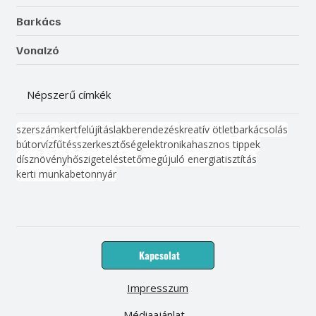
Barkács
Vonalzó
Népszerű címkék
szerszám
kert
felújítás
lakberendezés
kreatív ötlet
barkácsolás
bútor
víz
fűtés
szerkesztőség
elektronika
hasznos tippek
dísznövény
hőszigetelés
tető
megújuló energia
tisztítás
kerti munka
beton
nyár
Kapcsolat
Impresszum
Médiaajánlat