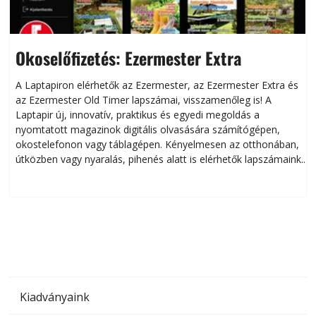
Okoselőfizetés: Ezermester Extra
A Laptapiron elérhetők az Ezermester, az Ezermester Extra és
az Ezermester Old Timer lapszámai, visszamenőleg is! A
Laptapir új, innovatív, praktikus és egyedi megoldás a
L
nyomtatott magazinok digitális olvasására számítógépen,
okostelefonon vagy táblagépen. Kényelmesen az otthonában,
útközben vagy nyaralás, pihenés alatt is elérhetők lapszámaink.
ú
Bárhol, bármikor, akár külföldön élve vagy dolgozva is
B
olvashatók az Ezermester lapszámai. A Laptapir kényelmes
megoldás, mert: – t
Kiadványaink