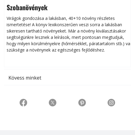
Szobanövények
Virágok gondozása a lakásban, 40+10 növény részletes
ismertetése! A könyv lexikonszerűen veszi sorra a lakásban
s
sikeresen tart­ha­tó növényeket. Már a növény kiválasztásakor
h
segítségünkre lesznek a leírások, mert pontosan megtudjuk,
k
hogy milyen körülményekre (hőmérséklet, páratartalom stb.) van
szüksége a növénynek az egészséges fejlődéshez.
t
Kövess minket