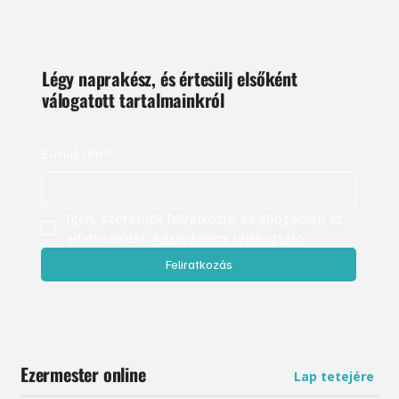
Légy naprakész, és értesülj elsőként
válogatott tartalmainkról
E-mail cím
*
Igen, szeretnék feliratkozni, és elfogadom az 
adatkezelést. 
Adatvédelmi tájékoztató
Feliratkozás
Ezermester online
Lap tetejére