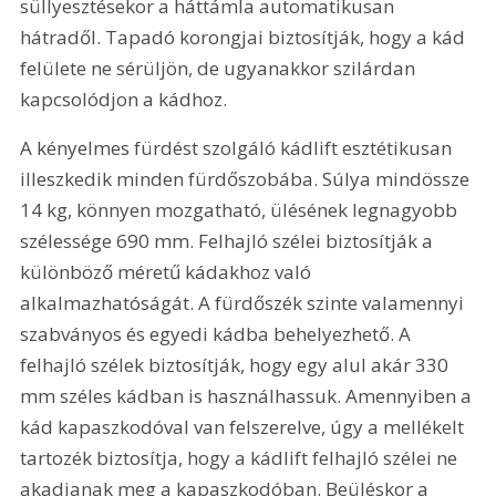
süllyesztésekor a háttámla automatikusan 
hátradől. Tapadó korongjai biztosítják, hogy a kád 
felülete ne sérüljön, de ugyanakkor szilárdan 
kapcsolódjon a kádhoz.
A kényelmes fürdést szolgáló kádlift esztétikusan 
illeszkedik minden fürdőszobába. Súlya mindössze 
14 kg, könnyen mozgatható, ülésének legnagyobb 
szélessége 690 mm. Felhajló szélei biztosítják a 
különböző méretű kádakhoz való 
alkalmazhatóságát. A fürdőszék szinte valamennyi 
szabványos és egyedi kádba behelyezhető. A 
felhajló szélek biztosítják, hogy egy alul akár 330 
mm széles kádban is használhassuk. Amennyiben a 
kád kapaszkodóval van felszerelve, úgy a mellékelt 
tartozék biztosítja, hogy a kádlift felhajló szélei ne 
akadjanak meg a kapaszkodóban. Beüléskor a 