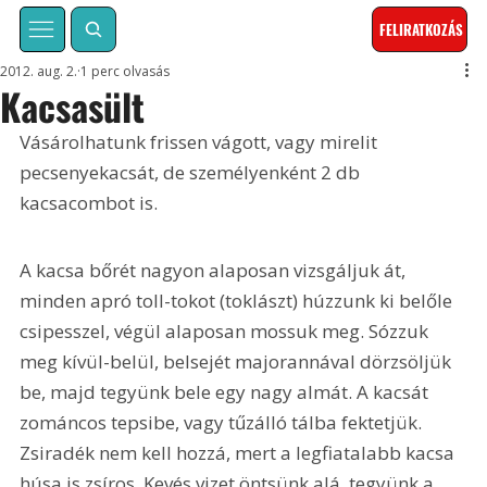
FELIRATKOZÁS
2012. aug. 2.
1 perc olvasás
Kacsasült
Vásárolhatunk frissen vágott, vagy mirelit 
pecsenyekacsát, de személyenként 2 db 
kacsacombot is. 
A kacsa bőrét nagyon alaposan vizsgáljuk át, 
minden apró toll-tokot (toklászt) húzzunk ki belőle 
csipesszel, végül alaposan mossuk meg. Sózzuk 
meg kívül-belül, belsejét majorannával dörzsöljük 
be, majd tegyünk bele egy nagy almát. A kacsát 
zománcos tepsibe, vagy tűzálló tálba fektetjük. 
Zsiradék nem kell hozzá, mert a legfiatalabb kacsa 
húsa is zsíros. Kevés vizet öntsünk alá, tegyünk a 