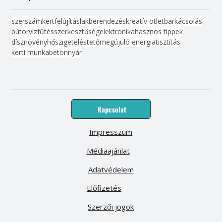
szerszám
kert
felújítás
lakberendezés
kreatív ötlet
barkácsolás
bútor
víz
fűtés
szerkesztőség
elektronika
hasznos tippek
dísznövény
hőszigetelés
tető
megújuló energia
tisztítás
kerti munka
beton
nyár
Kapcsolat
Impresszum
Médiaajánlat
Adatvédelem
Előfizetés
Szerzői jogok