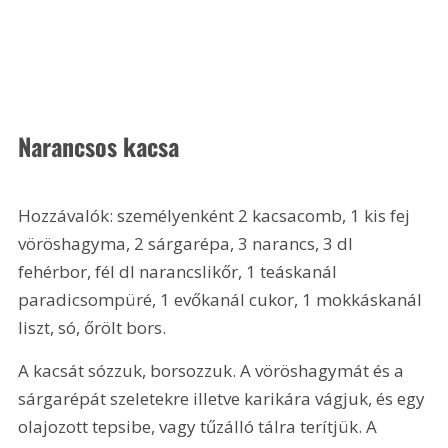
Narancsos kacsa
Hozzávalók: személyenként 2 kacsacomb, 1 kis fej 
vöröshagyma, 2 sárgarépa, 3 narancs, 3 dl 
fehérbor, fél dl narancslikőr, 1 teáskanál 
paradicsompüré, 1 evőkanál cukor, 1 mokkáskanál 
liszt, só, őrölt bors. 
A kacsát sózzuk, borsozzuk. A vöröshagymát és a 
sárgarépát szeletekre illetve karikára vágjuk, és egy 
olajozott tepsibe, vagy tűzálló tálra terítjük. A 