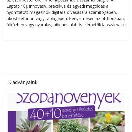
Laptapir új, innovatív, praktikus és egyedi megoldás a
L
nyomtatott magazinok digitális olvasására számítógépen,
okostelefonon vagy táblagépen. Kényelmesen az otthonában,
útközben vagy nyaralás, pihenés alatt is elérhetők lapszámaink.
ú
Bárhol, bármikor, akár külföldön élve vagy dolgozva is
B
olvashatók az Ezermester lapszámai. A Laptapir kényelmes
megoldás, mert: – t
Kiadványaink