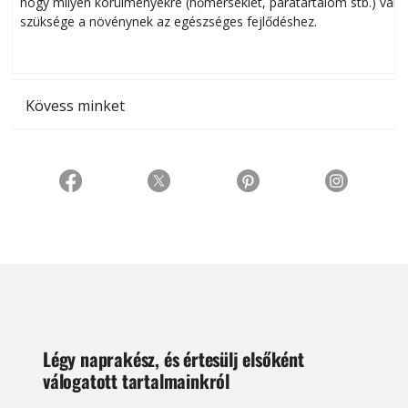
hogy milyen körülményekre (hőmérséklet, páratartalom stb.) van
szüksége a növénynek az egészséges fejlődéshez.
t
Kövess minket
Légy naprakész, és értesülj elsőként
válogatott tartalmainkról