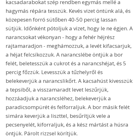
kacsadarabokat szép rendben egymás mellé a 
hagymás répára tesszük. Kevés vizet öntünk alá, és 
közepesen forró sütőben 40-50 percig lassan 
sütjük. Időnként pótoljuk a vizet, hogy le ne égjen. A 
narancsokat vékonyan - hogy a fehér héjrész 
rajtamaradjon - meghámozzuk, a levét kifacsarjuk, 
a héjat felcsíkozzuk. A narancslébe öntjük a bor 
felét, beletesszük a cukrot és a narancshéjat, és 5 
percig főzzük. Levesszük a tűzhelyről és 
belekeverjük a narancslikőrt. A kacsahúst kivesszük 
a tepsiből, a visszamaradt levet leszűrjük, 
hozzáadjuk a narancsléhez, belekeverjük a 
paradicsompürét és felforraljuk. A bor másik felét 
simára keverjük a liszttel, besűrítjük vele a 
pecsenyelét, kiforraljuk, és a kész mártást a húsra 
öntjük. Párolt rizzsel körítjük. 