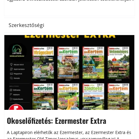
hőség káros hatásait.
l
Szerkesztőségi
Okoselőfizetés: Ezermester Extra
A Laptapiron elérhetők az Ezermester, az Ezermester Extra és
az Ezermester Old Timer lapszámai, visszamenőleg is! A