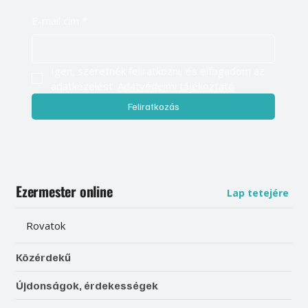
E-mail cím
*
Igen, szeretnék feliratkozni, és elfogadom az 
adatkezelést. 
Adatvédelmi tájékoztató
Feliratkozás
Ezermester online
Lap tetejére
Rovatok
Közérdekű
Újdonságok, érdekességek