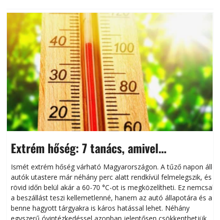
Extrém hőség: 7 tanács, amivel
megóvhatjuk autónkat a nyári károktól
Ismét extrém hőség várható Magyarországon. A tűző napon álló
autók utastere már néhány perc alatt rendkívül felmelegszik, és
rövid időn belül akár a 60-70 °C-ot is megközelítheti. Ez nemcsak
n
a beszállást teszi kellemetlenné, hanem az autó állapotára és a
benne hagyott tárgyakra is káros hatással lehet. Néhány
egyszerű óvintézkedéssel azonban jelentősen csökkenthetjük a