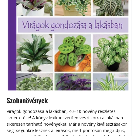
Szobanövények
Virágok gondozása a lakásban, 40+10 növény részletes
ismertetése! A könyv lexikonszerűen veszi sorra a lakásban
s
sikeresen tart­ha­tó növényeket. Már a növény kiválasztásakor
h
segítségünkre lesznek a leírások, mert pontosan megtudjuk,
k