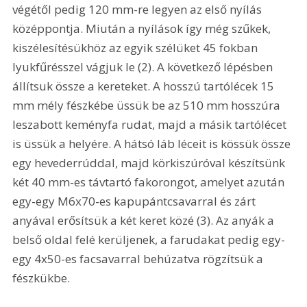
végétől pedig 120 mm-re legyen az első nyílás 
középpontja. Miután a nyílások így még szűkek, 
kiszélesítésükhöz az egyik szélüket 45 fokban 
lyukfűrésszel vágjuk le (2). A következő lépésben 
állítsuk össze a kereteket. A hosszú tartólécek 15 
mm mély fészkébe üssük be az 510 mm hosszúra 
leszabott keményfa rudat, majd a másik tartólécet 
is üssük a helyére. A hátsó láb léceit is kössük össze 
egy hevederrúddal, majd körkiszúróval készítsünk 
két 40 mm-es távtartó fakorongot, amelyet azután 
egy-egy M6x70-es kapupántcsavarral és zárt 
anyával erősítsük a két keret közé (3). Az anyák a 
belső oldal felé kerüljenek, a farudakat pedig egy-
egy 4x50-es facsavarral behúzatva rögzítsük a 
fészkükbe. 