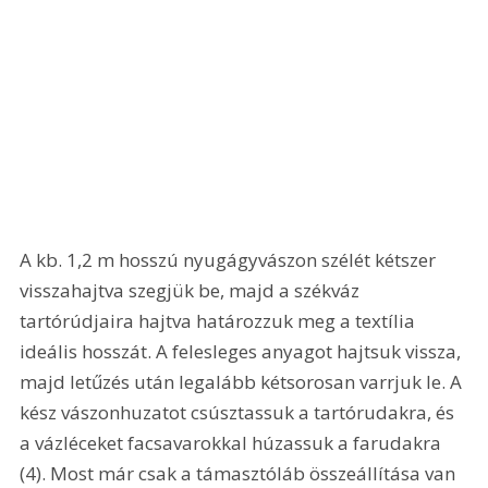
A kb. 1,2 m hosszú nyugágyvászon szélét kétszer 
visszahajtva szegjük be, majd a székváz 
tartórúdjaira hajtva határozzuk meg a textília 
ideális hosszát. A felesleges anyagot hajtsuk vissza, 
majd letűzés után legalább kétsorosan varrjuk le. A 
kész vászonhuzatot csúsztassuk a tartórudakra, és 
a vázléceket facsavarokkal húzassuk a farudakra 
(4). Most már csak a támasztóláb összeállítása van 