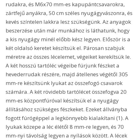
rudakra, és M6x70 mm-es kapupántcsavarokra, 
zártfejű anyákra, 50 cm széles nyugágyvászonra, és 
kevés színtelen lakkra lesz szükségünk. Az anyagok 
beszerzése után már munkához is láthatunk, hogy 
a kis nyugágy minél előbb kész legyen. Először is a 
két oldalsó keretet készítsük el. Párosan szabjuk 
méretre az összes lécelemet, végeiket kerekítsük le. 
A két hosszú tartóléc végeibe fúrjunk fészket a 
hevederrudak részére, majd átellenes végétől 305 
mm-re készítsünk lyukat az összefogó csavarok 
számára. A két rövidebb tartólécet összefogva 20 
mm-es központfúróval készítsük el a nyugágy 
állításához szükséges fészkeket. Ezeket állványba 
fogott fúrógéppel a legkönnyebb kialakítani (1). A 
lyukak közepe a léc élétől 8 mm-re legyen, és 70 
mm-nyi távolság legyen a nyílások között. A lécek 