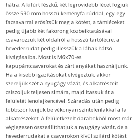
hátra. A kifúrt fészkű, két legrövidebb lécet fogjuk 
össze 530 mm hosszú keményfa rúddal, egy-egy 
facsavarral erősítsük meg a kötést, a támléceket 
pedig újabb két fakorong közbeiktatásával 
csavarozzuk két oldalról a hosszú tartólécre, a 
hevederrudat pedig illesszük a lábak hátsó 
kivágásaiba. Most is M6x70-es 
kapupántcsavarokat és zárt anyákat használjunk. 
Ha a kisebb igazításokat elvégeztük, akkor 
szereljük szét a nyugágy vázát, és alkatrészeit 
csiszoljuk teljesen simára, majd itassuk át a 
felületét lenolajkencével. Száradás után pedig 
többször kenjük be vékonyan színtelenlakkal a fa 
alkatrészeket. A felületkezelt darabokból most már 
véglegesen összeállíthatjuk a nyugágy vázát, de a 
hevederrudakat a csavarokon kívül szilárd kötést 