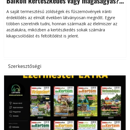
Balkon kertészkedés vagy magaságyás?
Helytakarékos kertészkedés
A saját termesztésű zöldségek és fűszernövények iránti
érdeklődés az elmúlt években látványosan megnőtt. Egyre
többen szeretnék tudni, honnan származik az élelmiszer az
l
asztalukra, miközben a kertészkedés sokak számára
kikapcsolódást és feltöltődést is jelent.
é
d
Szerkesztőségi