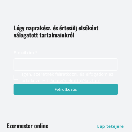
Légy naprakész, és értesülj elsőként
válogatott tartalmainkról
E-mail cím
*
Igen, szeretnék feliratkozni, és elfogadom az 
adatkezelést. 
Adatvédelmi tájékoztató
Feliratkozás
Ezermester online
Lap tetejére