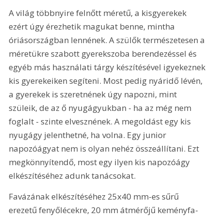
A világ többnyire felnőtt méretű, a kisgyerekek 
ezért úgy érezhetik magukat benne, mintha 
óriásországban lennének. A szülők természetesen a 
méretükre szabott gyerekszoba berendezéssel és 
egyéb más használati tárgy készítésével igyekeznek 
kis gyerekeiken segíteni. Most pedig nyáridő lévén, 
a gyerekek is szeretnének úgy napozni, mint 
szüleik, de az ő nyugágyukban - ha az még nem 
foglalt - szinte elvesznének. A megoldást egy kis 
nyugágy jelenthetné, ha volna. Egy junior 
napozóágyat nem is olyan nehéz összeállítani. Ezt 
megkönnyítendő, most egy ilyen kis napozóágy 
elkészítéséhez adunk tanácsokat. 
Favázának elkészítéséhez 25x40 mm-es sűrű 
erezetű fenyőlécekre, 20 mm átmérőjű keményfa-