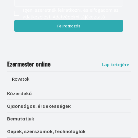
Igen, szeretnék feliratkozni, és elfogadom az 
adatkezelést. 
Adatvédelmi tájékoztató
Feliratkozás
Ezermester online
Lap tetejére
Rovatok
Közérdekű
Újdonságok, érdekességek
Bemutatjuk
Gépek, szerszámok, technológiák