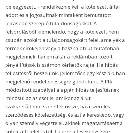
beleegyezett, - rendelkeznie kell a kötelezett által 
adott és a jogosultnak mintaként bemutatott 
leírásban szereplő tulajdonságokkal. A 
felsorolásból kiemelendő, hogy a kötelezett nem 
csupán azokért a tulajdonságokért felel, amelyek a 
termék címkéjén vagy a használati útmutatóban 
megjelennek, hanem akár a reklámban közölt 
tényállítások is számon kérhetők rajta. Ha hibás 
teljesítésről beszélünk, jellemzően egy kész áruban 
megjelenő rendellenességre gondolunk. A Ptk. 
módosított szabályai alapján hibás teljesítésnek 
minősül az az eset is, amikor az árut 
szakszerűtlenül szerelték össze, ha a szerelés 
szerződéses kötelezettség, és azt a kereskedő, vagy 
olyan személy végezte el, akinek magatartásáért a 
kötelezett felelős (pl. ha erre a tevékenységre 