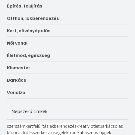
Építés, felújítás
Otthon, lakberendezés
Kert, növényápolás
Női vonal
Életmód, egészség
Kismester
Barkács
Vonalzó
Népszerű címkék
szerszám
kert
felújítás
lakberendezés
kreatív ötlet
barkácsolás
bútor
víz
fűtés
szerkesztőség
elektronika
hasznos tippek