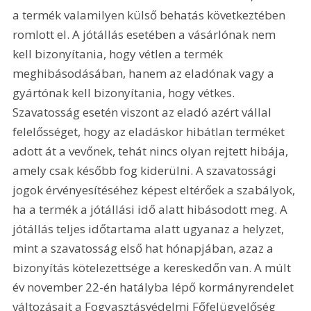
a termék valamilyen külső behatás következtében 
romlott el. A jótállás esetében a vásárlónak nem 
kell bizonyítania, hogy vétlen a termék 
meghibásodásában, hanem az eladónak vagy a 
gyártónak kell bizonyítania, hogy vétkes. 
Szavatosság esetén viszont az eladó azért vállal 
felelősséget, hogy az eladáskor hibátlan terméket 
adott át a vevőnek, tehát nincs olyan rejtett hibája, 
amely csak később fog kiderülni. A szavatossági 
jogok érvényesítéséhez képest eltérőek a szabályok, 
ha a termék a jótállási idő alatt hibásodott meg. A 
jótállás teljes időtartama alatt ugyanaz a helyzet, 
mint a szavatosság első hat hónapjában, azaz a 
bizonyítás kötelezettsége a kereskedőn van. A múlt 
év november 22-én hatályba lépő kormányrendelet 
változásait a Fogyasztásvédelmi Főfelügyelőség 