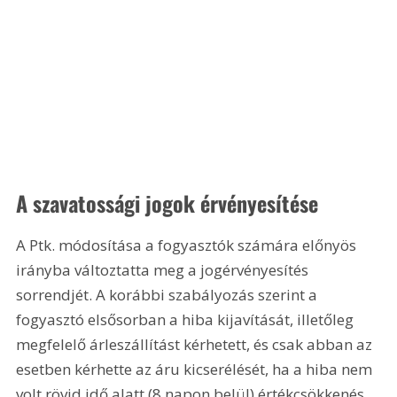
A szavatossági jogok érvényesítése
A Ptk. módosítása a fogyasztók számára előnyös 
irányba változtatta meg a jogérvényesítés 
sorrendjét. A korábbi szabályozás szerint a 
fogyasztó elsősorban a hiba kijavítását, illetőleg 
megfelelő árleszállítást kérhetett, és csak abban az 
esetben kérhette az áru kicserélését, ha a hiba nem 
volt rövid idő alatt (8 napon belül) értékcsökkenés 