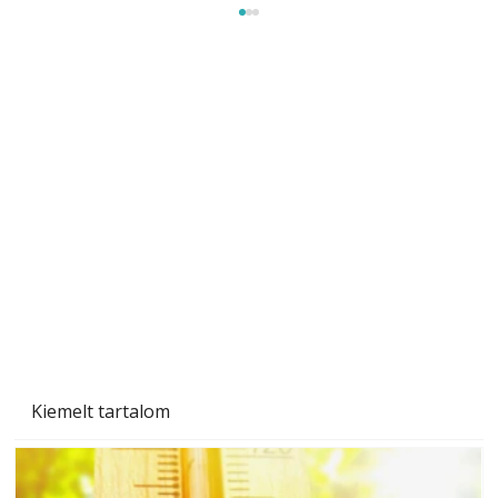
Szobanövények
Kiemelt tartalom