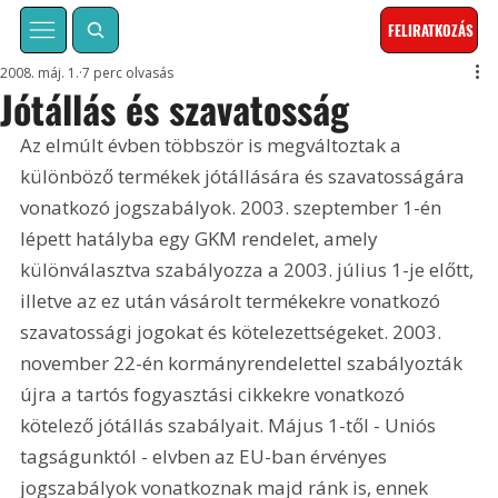
FELIRATKOZÁS
2008. máj. 1.
7 perc olvasás
Jótállás és szavatosság
Az elmúlt évben többször is megváltoztak a 
különböző termékek jótállására és szavatosságára 
vonatkozó jogszabályok. 2003. szeptember 1-én 
lépett hatályba egy GKM rendelet, amely 
különválasztva szabályozza a 2003. július 1-je előtt, 
illetve az ez után vásárolt termékekre vonatkozó 
szavatossági jogokat és kötelezettségeket. 2003. 
november 22-én kormányrendelettel szabályozták 
újra a tartós fogyasztási cikkekre vonatkozó 
kötelező jótállás szabályait. Május 1-től - Uniós 
tagságunktól - elvben az EU-ban érvényes 
jogszabályok vonatkoznak majd ránk is, ennek 