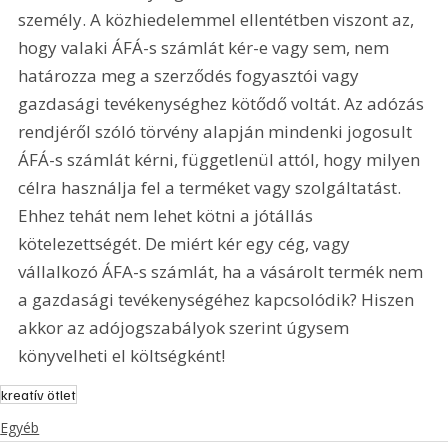
személy. A közhiedelemmel ellentétben viszont az, 
hogy valaki ÁFÁ-s számlát kér-e vagy sem, nem 
határozza meg a szerződés fogyasztói vagy 
gazdasági tevékenységhez kötődő voltát. Az adózás 
rendjéről szóló törvény alapján mindenki jogosult 
ÁFÁ-s számlát kérni, függetlenül attól, hogy milyen 
célra használja fel a terméket vagy szolgáltatást. 
Ehhez tehát nem lehet kötni a jótállás 
kötelezettségét. De miért kér egy cég, vagy 
vállalkozó ÁFA-s számlát, ha a vásárolt termék nem 
a gazdasági tevékenységéhez kapcsolódik? Hiszen 
akkor az adójogszabályok szerint úgysem 
könyvelheti el költségként!
kreatív ötlet
Egyéb