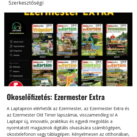
Szerkesztőségi
Okoselőfizetés: Ezermester Extra
A Laptapiron elérhetők az Ezermester, az Ezermester Extra és
az Ezermester Old Timer lapszámai, visszamenőleg is! A
Laptapir új, innovatív, praktikus és egyedi megoldás a
L
nyomtatott magazinok digitális olvasására számítógépen,
okostelefonon vagy táblagépen. Kényelmesen az otthonában,