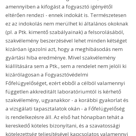
amennyiben a kifogást a fogyasztó igényétől 
eltérően rendezi - ennek indokát is. Természetesen 
ez az indokolás nem merülhet ki általános okoknak 
(pl. a Ptk. kimentő szabályainak) a felsorolásából, 
szakvélemény beszerzésével lehet minden kétséget 
kizáróan igazolni azt, hogy a meghibásodás nem 
gyártási hiba eredménye. Mivel szakvélemény 
kiállítására sem a Ptk., sem a rendelet nem jelöli ki 
kizárólagosan a Fogyasztóvédelmi 
Főfelügyelőséget, ezért ebből a célból valamennyi 
független akkreditált laboratóriumtól is kérhető 
szakvélemény, ugyanakkor - a korábbi gyakorlat és 
a vizsgálati tapasztalatok okán - a Főfelügyelőség 
is rendelkezésre áll. Az első hat hónapban tehát a 
kereskedő köteles bizonyítani, és a szavatossági 
kötelezettség teljesítésével kapcsolatos valamennyi 