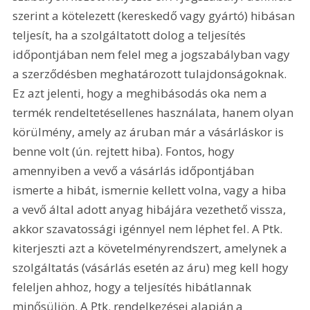
szerint a kötelezett (kereskedő vagy gyártó) hibásan 
teljesít, ha a szolgáltatott dolog a teljesítés 
időpontjában nem felel meg a jogszabályban vagy 
a szerződésben meghatározott tulajdonságoknak. 
Ez azt jelenti, hogy a meghibásodás oka nem a 
termék rendeltetésellenes használata, hanem olyan 
körülmény, amely az áruban már a vásárláskor is 
benne volt (ún. rejtett hiba). Fontos, hogy 
amennyiben a vevő a vásárlás időpontjában 
ismerte a hibát, ismernie kellett volna, vagy a hiba 
a vevő által adott anyag hibájára vezethető vissza, 
akkor szavatossági igénnyel nem léphet fel. A Ptk. 
kiterjeszti azt a követelményrendszert, amelynek a 
szolgáltatás (vásárlás esetén az áru) meg kell hogy 
feleljen ahhoz, hogy a teljesítés hibátlannak 
minősüljön. A Ptk. rendelkezései alapján a 