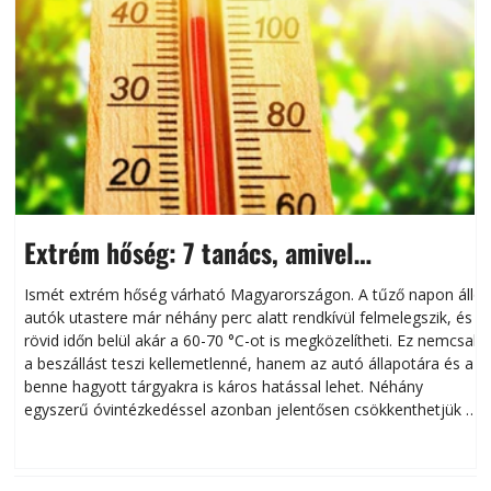
Extrém hőség: 7 tanács, amivel
megóvhatjuk autónkat a nyári károktól
Ismét extrém hőség várható Magyarországon. A tűző napon álló
autók utastere már néhány perc alatt rendkívül felmelegszik, és
rövid időn belül akár a 60-70 °C-ot is megközelítheti. Ez nemcsak
n
a beszállást teszi kellemetlenné, hanem az autó állapotára és a
benne hagyott tárgyakra is káros hatással lehet. Néhány
egyszerű óvintézkedéssel azonban jelentősen csökkenthetjük a
hőség káros hatásait.
l