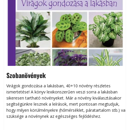
Szobanövények
Virágok gondozása a lakásban, 40+10 növény részletes
ismertetése! A könyv lexikonszerűen veszi sorra a lakásban
s
sikeresen tart­ha­tó növényeket. Már a növény kiválasztásakor
h
segítségünkre lesznek a leírások, mert pontosan megtudjuk,
k
hogy milyen körülményekre (hőmérséklet, páratartalom stb.) van
szüksége a növénynek az egészséges fejlődéshez.
t