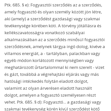
Ptk. 685. § e): Fogyasztói szerződés az a szerződés, 
amely fogyasztó és olyan személy között jön létre, 
aki (amely) a szerződést gazdasági vagy szakmai 
tevékenysége körében köti. A törvény jótállásra és 
kellékszavatosságra vonatkozó szabályai 
alkalmazásában az a szerződés minősül fogyasztói 
szerződésnek, amelynek tárgya ingó dolog, kivéve a 
villamos energiát, a - tartályban, palackban vagy 
egyéb módon korlátozott mennyiségben vagy 
meghatározott űrtartalommal ki nem szerelt - vizet 
és gázt, továbbá a végrehajtási eljárás vagy más 
hatósági intézkedés folytán eladott dolgot, 
valamint az olyan árverésen eladott használt 
dolgot, amelyen a fogyasztó személyesen részt 
vehet. Ptk. 685. § d): Fogyasztó... a gazdasági vagy 
szakmai tevékenység körén kívül szerződést kötő 