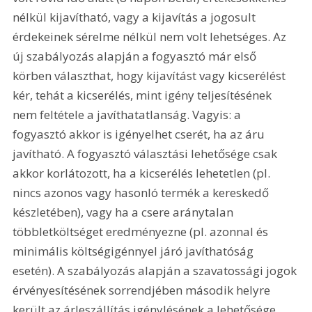
nélkül kijavítható, vagy a kijavítás a jogosult 
érdekeinek sérelme nélkül nem volt lehetséges. Az 
új szabályozás alapján a fogyasztó már első 
körben választhat, hogy kijavítást vagy kicserélést 
kér, tehát a kicserélés, mint igény teljesítésének 
nem feltétele a javíthatatlanság. Vagyis: a 
fogyasztó akkor is igényelhet cserét, ha az áru 
javítható. A fogyasztó választási lehetősége csak 
akkor korlátozott, ha a kicserélés lehetetlen (pl. 
nincs azonos vagy hasonló termék a kereskedő 
készletében), vagy ha a csere aránytalan 
többletköltséget eredményezne (pl. azonnal és 
minimális költségigénnyel járó javíthatóság 
esetén). A szabályozás alapján a szavatossági jogok 
érvényesítésének sorrendjében második helyre 
került az árleszállítás igénylésének a lehetősége, 