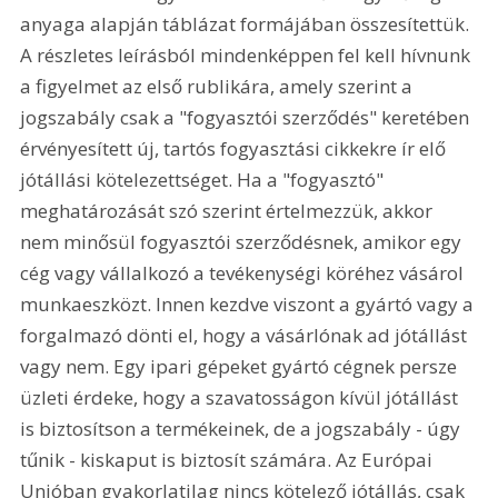
anyaga alapján táblázat formájában összesítettük. 
A részletes leírásból mindenképpen fel kell hívnunk 
a figyelmet az első rublikára, amely szerint a 
jogszabály csak a "fogyasztói szerződés" keretében 
érvényesített új, tartós fogyasztási cikkekre ír elő 
jótállási kötelezettséget. Ha a "fogyasztó" 
meghatározását szó szerint értelmezzük, akkor 
nem minősül fogyasztói szerződésnek, amikor egy 
cég vagy vállalkozó a tevékenységi köréhez vásárol 
munkaeszközt. Innen kezdve viszont a gyártó vagy a 
forgalmazó dönti el, hogy a vásárlónak ad jótállást 
vagy nem. Egy ipari gépeket gyártó cégnek persze 
üzleti érdeke, hogy a szavatosságon kívül jótállást 
is biztosítson a termékeinek, de a jogszabály - úgy 
tűnik - kiskaput is biztosít számára. Az Európai 
Unióban gyakorlatilag nincs kötelező jótállás, csak 