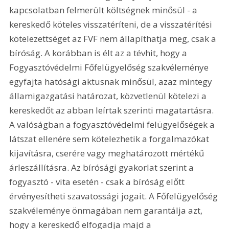
kapcsolatban felmerült költségnek minősül - a 
kereskedő köteles visszatéríteni, de a visszatérítési 
kötelezettséget az FVF nem állapíthatja meg, csak a 
bíróság. A korábban is élt az a tévhit, hogy a 
Fogyasztóvédelmi Főfelügyelőség szakvéleménye 
egyfajta hatósági aktusnak minősül, azaz mintegy 
államigazgatási határozat, közvetlenül kötelezi a 
kereskedőt az abban leírtak szerinti magatartásra. 
A valóságban a fogyasztóvédelmi felügyelőségek a 
látszat ellenére sem kötelezhetik a forgalmazókat 
kijavításra, cserére vagy meghatározott mértékű 
árleszállításra. Az bírósági gyakorlat szerint a 
fogyasztó - vita esetén - csak a bíróság előtt 
érvényesítheti szavatossági jogait. A Főfelügyelőség 
szakvéleménye önmagában nem garantálja azt, 
hogy a kereskedő elfogadja majd a 