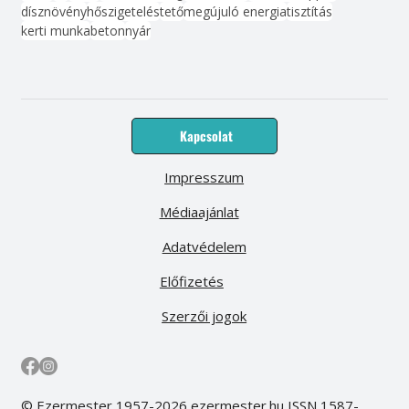
dísznövény
hőszigetelés
tető
megújuló energia
tisztítás
kerti munka
beton
nyár
Kapcsolat
Impresszum
Médiaajánlat
Adatvédelem
Előfizetés
Szerzői jogok
© Ezermester 1957-2026 ezermester.hu ISSN 1587-